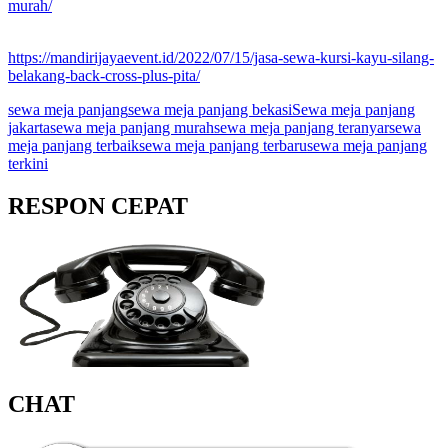
murah/
https://mandirijayaevent.id/2022/07/15/jasa-sewa-kursi-kayu-silang-
belakang-back-cross-plus-pita/
sewa meja panjang
sewa meja panjang bekasi
Sewa meja panjang
jakarta
sewa meja panjang murah
sewa meja panjang teranyar
sewa
meja panjang terbaik
sewa meja panjang terbaru
sewa meja panjang
terkini
RESPON CEPAT
CHAT