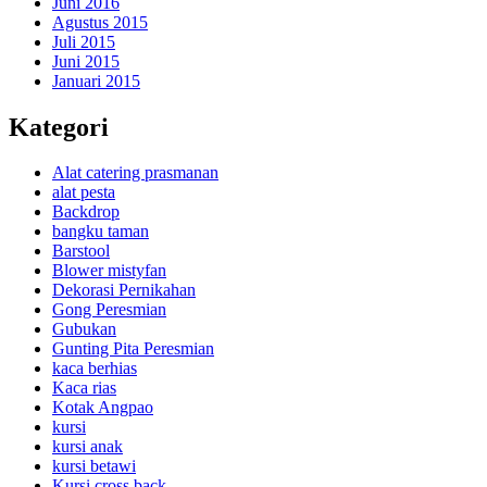
Juni 2016
Agustus 2015
Juli 2015
Juni 2015
Januari 2015
Kategori
Alat catering prasmanan
alat pesta
Backdrop
bangku taman
Barstool
Blower mistyfan
Dekorasi Pernikahan
Gong Peresmian
Gubukan
Gunting Pita Peresmian
kaca berhias
Kaca rias
Kotak Angpao
kursi
kursi anak
kursi betawi
Kursi cross back