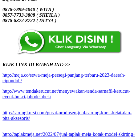
0878-7899-4040 ( WITA )
0857-7733-3808 ( SHEILA )
0878-8372-8722 ( DITYA )
KLIK LINK DI BAWAH INI>>>
http://meja.co/sewa-meja-persegi-panjang-terbaru-2023-daerah-
cipondoh/
http://www.tendakerucut.net/menyewakan-tenda-sarnafil-kerucut-
event-hut-ri-jabodetabek/
http://sarungkursi.com/pusat-produsen-jual-sarung-kursi-ketat-dan-
pita-aksesoris/
http://taplakmeja.net/2022/07/jual-taplak-meja-kotak-model-skirting-