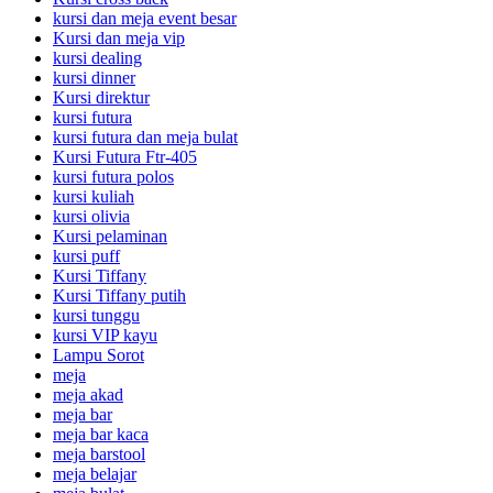
kursi dan meja event besar
Kursi dan meja vip
kursi dealing
kursi dinner
Kursi direktur
kursi futura
kursi futura dan meja bulat
Kursi Futura Ftr-405
kursi futura polos
kursi kuliah
kursi olivia
Kursi pelaminan
kursi puff
Kursi Tiffany
Kursi Tiffany putih
kursi tunggu
kursi VIP kayu
Lampu Sorot
meja
meja akad
meja bar
meja bar kaca
meja barstool
meja belajar