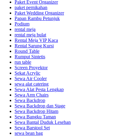
Paket Event Organizer
paket pernikahan
Paket Wedding Organizer
Papan Rambu Petunjuk
Podium
rental meja
rental meja bulat
Rental Meja VIP Kaca
Rental Sarung Kursi
Round Table
Rumput Sintetis
run table
Screen Proyektor
Sekat Acrylic
Sewa Air Cooler
sewa alat catering
Sewa Alat Pesta Lengkap
Sewa Arm Chairs
Sewa Backdrop
Sewa Backdrop dan Stage
Sewa Backdrop Hitam
Sewa Bangku Taman
Sewa Bantal Duduk Lesehan
Sewa Barstool Set
sewa bean bag