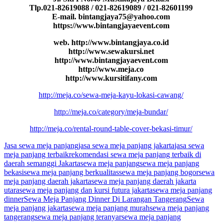
Tlp.021-82619088 / 021-82619089 / 021-82601199
E-mail. bintangjaya75@yahoo.com
https://www.bintangjayaevent.com
web. http://www.bintangjaya.co.id
http://www.sewakursi.net
http://www.bintangjayaevent.com
http://www.meja.co
http://www.kursitifany.com
http://meja.co/sewa-meja-kayu-lokasi-cawang/
http://meja.co/category/meja-bundar/
http://meja.co/rental-round-table-cover-bekasi-timur/
Jasa sewa meja panjang
jasa sewa meja panjang jakarta
jasa sewa
meja panjang terbaik
rekomendasi sewa meja panjang terbaik di
daerah semanggi Jakarta
sewa meja panjang
sewa meja panjang
bekasi
sewa meja panjang berkualitas
sewa meja panjang bogor
sewa
meja panjang daerah jakarta
sewa meja panjang daerah jakarta
utara
sewa meja panjang dan kursi futura jakarta
sewa meja panjang
dinner
Sewa Meja Panjang Dinner Di Larangan Tangerang
Sewa
meja panjang jakarta
sewa meja panjang murah
sewa meja panjang
tangerang
sewa meja panjang teranyar
sewa meja panjang