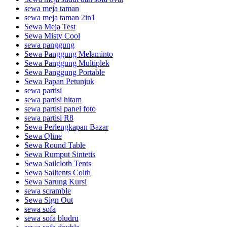
sewa meja taman
sewa meja taman 2in1
Sewa Meja Test
Sewa Misty Cool
sewa panggung
Sewa Panggung Melaminto
Sewa Panggung Multiplek
Sewa Panggung Portable
Sewa Papan Petunjuk
sewa partisi
sewa partisi hitam
sewa partisi panel foto
sewa partisi R8
Sewa Perlengkapan Bazar
Sewa Qline
Sewa Round Table
Sewa Rumput Sintetis
Sewa Sailcloth Tents
Sewa Sailtents Colth
Sewa Sarung Kursi
sewa scramble
Sewa Sign Out
sewa sofa
sewa sofa bludru