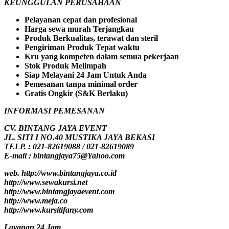
KEUNGGULAN PERUSAHAAN
Pelayanan cepat dan profesional
Harga sewa murah Terjangkau
Produk Berkualitas, terawat dan steril
Pengiriman Produk Tepat waktu
Kru yang kompeten dalam semua pekerjaan
Stok Produk Melimpah
Siap Melayani 24 Jam Untuk Anda
Pemesanan tanpa minimal order
Gratis Ongkir (S&K Berlaku)
INFORMASI PEMESANAN
CV. BINTANG JAYA EVENT
JL. SITI I NO.40 MUSTIKA JAYA BEKASI
TELP. : 021-82619088 / 021-82619089
E-mail : bintangjaya75@Yahoo.com
web. http://www.bintangjaya.co.id
http://www.sewakursi.net
http://www.bintangjayaevent.com
http://www.meja.co
http://www.kursitifany.com
Layanan 24 Jam