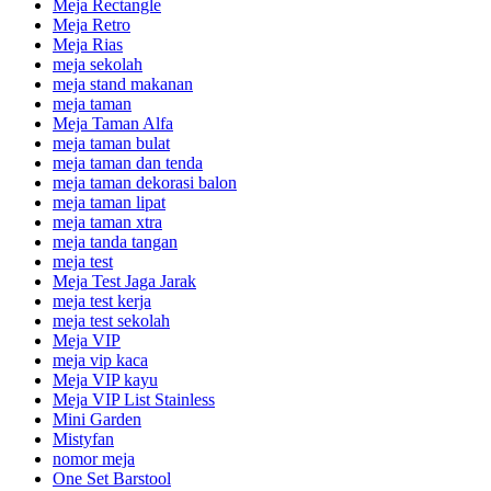
Meja Rectangle
Meja Retro
Meja Rias
meja sekolah
meja stand makanan
meja taman
Meja Taman Alfa
meja taman bulat
meja taman dan tenda
meja taman dekorasi balon
meja taman lipat
meja taman xtra
meja tanda tangan
meja test
Meja Test Jaga Jarak
meja test kerja
meja test sekolah
Meja VIP
meja vip kaca
Meja VIP kayu
Meja VIP List Stainless
Mini Garden
Mistyfan
nomor meja
One Set Barstool