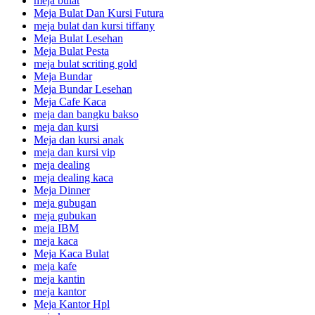
meja bulat
Meja Bulat Dan Kursi Futura
meja bulat dan kursi tiffany
Meja Bulat Lesehan
Meja Bulat Pesta
meja bulat scriting gold
Meja Bundar
Meja Bundar Lesehan
Meja Cafe Kaca
meja dan bangku bakso
meja dan kursi
Meja dan kursi anak
meja dan kursi vip
meja dealing
meja dealing kaca
Meja Dinner
meja gubugan
meja gubukan
meja IBM
meja kaca
Meja Kaca Bulat
meja kafe
meja kantin
meja kantor
Meja Kantor Hpl