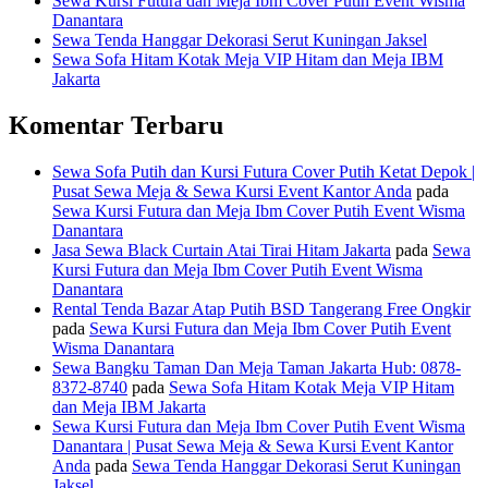
Sewa Kursi Futura dan Meja Ibm Cover Putih Event Wisma
Danantara
Sewa Tenda Hanggar Dekorasi Serut Kuningan Jaksel
Sewa Sofa Hitam Kotak Meja VIP Hitam dan Meja IBM
Jakarta
Komentar Terbaru
Sewa Sofa Putih dan Kursi Futura Cover Putih Ketat Depok |
Pusat Sewa Meja & Sewa Kursi Event Kantor Anda
pada
Sewa Kursi Futura dan Meja Ibm Cover Putih Event Wisma
Danantara
Jasa Sewa Black Curtain Atai Tirai Hitam Jakarta
pada
Sewa
Kursi Futura dan Meja Ibm Cover Putih Event Wisma
Danantara
Rental Tenda Bazar Atap Putih BSD Tangerang Free Ongkir
pada
Sewa Kursi Futura dan Meja Ibm Cover Putih Event
Wisma Danantara
Sewa Bangku Taman Dan Meja Taman Jakarta Hub: 0878-
8372-8740
pada
Sewa Sofa Hitam Kotak Meja VIP Hitam
dan Meja IBM Jakarta
Sewa Kursi Futura dan Meja Ibm Cover Putih Event Wisma
Danantara | Pusat Sewa Meja & Sewa Kursi Event Kantor
Anda
pada
Sewa Tenda Hanggar Dekorasi Serut Kuningan
Jaksel