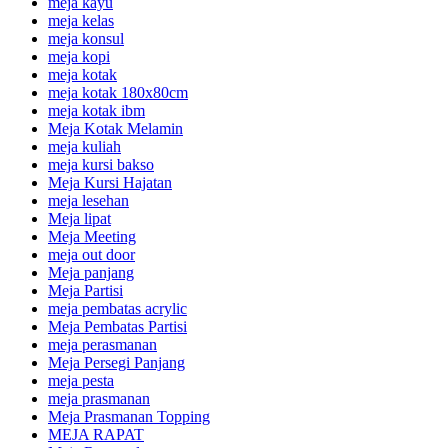
meja kayu
meja kelas
meja konsul
meja kopi
meja kotak
meja kotak 180x80cm
meja kotak ibm
Meja Kotak Melamin
meja kuliah
meja kursi bakso
Meja Kursi Hajatan
meja lesehan
Meja lipat
Meja Meeting
meja out door
Meja panjang
Meja Partisi
meja pembatas acrylic
Meja Pembatas Partisi
meja perasmanan
Meja Persegi Panjang
meja pesta
meja prasmanan
Meja Prasmanan Topping
MEJA RAPAT