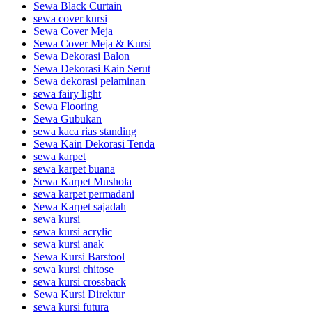
Sewa Black Curtain
sewa cover kursi
Sewa Cover Meja
Sewa Cover Meja & Kursi
Sewa Dekorasi Balon
Sewa Dekorasi Kain Serut
Sewa dekorasi pelaminan
sewa fairy light
Sewa Flooring
Sewa Gubukan
sewa kaca rias standing
Sewa Kain Dekorasi Tenda
sewa karpet
sewa karpet buana
Sewa Karpet Mushola
sewa karpet permadani
Sewa Karpet sajadah
sewa kursi
sewa kursi acrylic
sewa kursi anak
Sewa Kursi Barstool
sewa kursi chitose
sewa kursi crossback
Sewa Kursi Direktur
sewa kursi futura