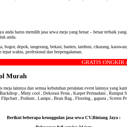
ya anda harus memilih jasa sewa meja yang benar – benar terbaik yang
tuk anda.
a, bogor, depok, tangerang, bekasi, banten, tambun, cikarang, karaw
h tepat waktu, profesional dan berpengalaman.
GRATIS ONGKIR ANTA
sol Murah
 meja lainnya dan semua kebutuhan peralatan event lainnya yang kami 
ackdrop , Misty cool , Dekorasi Pesta , Karpet Permadani , Rumput Sin
 Flipchart , Podium , Lampu , Bean Bag , Flooring , gapura , Screen P
Berikut beberapa keunggulan jasa sewa CV.Bintang Jaya :