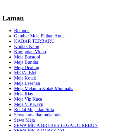
Laman
Beranda
Gambar Meja Pilihan Anda
KABAR TERBARU
Kontak Kami
Kumpulan Video
Meja Barstool
Meja Bundar
Meja Dealing
MEJA IBM
Meja Kotak
Meja Lesehan
Meja Melamin Kotak Minimalis
Meja Rias
Meja Vip Kaca
Meja VIP Kayu
Rental Meja dan Sofa
Sewa kursi dan meja bulat
Sewa Meja
SEWA MEJA BREBES TEGAL CIREBON
SEWA MEJA DI BEKASI