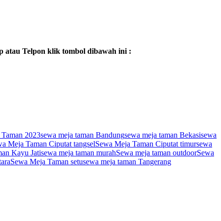
tau Telpon klik tombol dibawah ini :
 Taman 2023
sewa meja taman Bandung
sewa meja taman Bekasi
sewa
a Meja Taman Ciputat tangsel
Sewa Meja Taman Ciputat timur
sewa
an Kayu Jati
sewa meja taman murah
Sewa meja taman outdoor
Sewa
ara
Sewa Meja Taman setu
sewa meja taman Tangerang