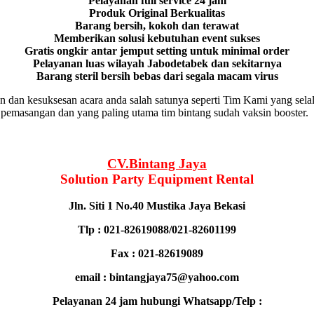
Pelayanan full service 24 jam
Produk Original Berkualitas
Barang bersih, kokoh dan terawat
Memberikan solusi kebutuhan event sukses
Gratis ongkir antar jemput setting untuk minimal order
Pelayanan luas wilayah Jabodetabek dan sekitarnya
Barang steril bersih bebas dari segala macam virus
n dan kesuksesan acara anda salah satunya seperti Tim Kami yang 
si pemasangan dan yang paling utama tim bintang sudah vaksin booster.
CV.Bintang Jaya
Solution Party Equipment
Rental
Jln. Siti 1 No.40 Mustika Jaya Bekasi
Tlp : 021-82619088/021-82601199
Fax : 021-82619089
email : bintangjaya75@yahoo.com
Pelayanan 24 jam hubungi Whatsapp/Telp :