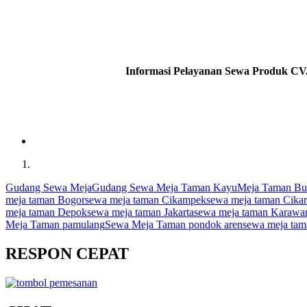
Informasi Pelayanan Sewa Produk CV.
Gudang Sewa Meja
Gudang Sewa Meja Taman Kayu
Meja Taman Bul
meja taman Bogor
sewa meja taman Cikampek
sewa meja taman Cika
meja taman Depok
sewa meja taman Jakarta
sewa meja taman Karawa
Meja Taman pamulang
Sewa Meja Taman pondok aren
sewa meja tam
RESPON CEPAT