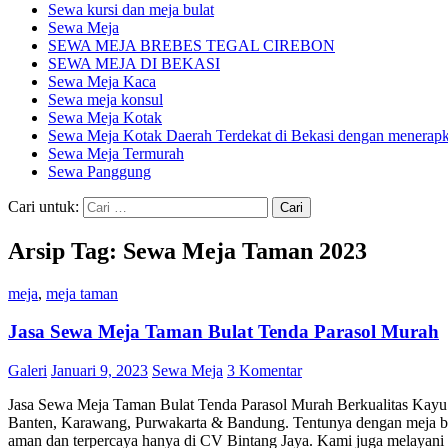
Sewa kursi dan meja bulat
Sewa Meja
SEWA MEJA BREBES TEGAL CIREBON
SEWA MEJA DI BEKASI
Sewa Meja Kaca
Sewa meja konsul
Sewa Meja Kotak
Sewa Meja Kotak Daerah Terdekat di Bekasi dengan menerapka
Sewa Meja Termurah
Sewa Panggung
Cari untuk:
Arsip Tag: Sewa Meja Taman 2023
meja
,
meja taman
Jasa Sewa Meja Taman Bulat Tenda Parasol Murah
Galeri
Januari 9, 2023
Sewa Meja
3 Komentar
Jasa Sewa Meja Taman Bulat Tenda Parasol Murah Berkualitas Kayu Ja
Banten, Karawang, Purwakarta & Bandung. Tentunya dengan meja be
aman dan terpercaya hanya di CV Bintang Jaya. Kami juga melayani 