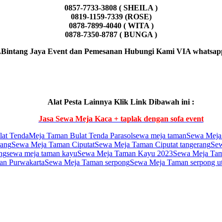
0857-7733-3808 ( SHEILA )
0819-1159-7339 (ROSE)
0878-7899-4040 ( WITA )
0878-7350-8787 ( BUNGA )
Bintang Jaya Event dan Pemesanan Hubungi Kami VIA whatsapp a
Alat Pesta Lainnya Klik Link Dibawah ini :
Jasa Sewa Meja Kaca + taplak dengan sofa event
at Tenda
Meja Taman Bulat Tenda Parasol
sewa meja taman
Sewa Meja
rang
Sewa Meja Taman Ciputat
Sewa Meja Taman Ciputat tangerang
Sew
ng
sewa meja taman kayu
Sewa Meja Taman Kayu 2023
Sewa Meja Tam
an Purwakarta
Sewa Meja Taman serpong
Sewa Meja Taman serpong ut