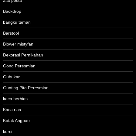
alat pesta
Backdrop
bangku taman
Barstool
Blower mistyfan
Dekorasi Pernikahan
Gong Peresmian
Gubukan
Gunting Pita Peresmian
kaca berhias
Kaca rias
Kotak Angpao
kursi