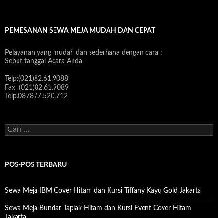
PEMESANAN SEWA MEJA MUDAH DAN CEPAT
Pelayanan yang mudah dan sederhana dengan cara :
Sebut tanggal Acara Anda
Telp:(021)82.61.9088
Fax :(021)82.61.9089
Telp.087877.520.712
C
a
r
i
u
POS-POS TERBARU
n
t
u
Sewa Meja IBM Cover Hitam dan Kursi Tiffany Kayu Gold Jakarta
k
:
Sewa Meja Bundar Taplak Hitam dan Kursi Event Cover Hitam
Jakarta