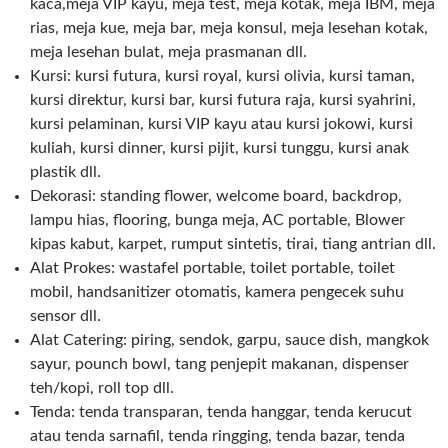
kaca,meja VIP kayu, meja test, meja kotak, meja IBM, meja
rias, meja kue, meja bar, meja konsul, meja lesehan kotak,
meja lesehan bulat, meja prasmanan dll.
Kursi: kursi futura, kursi royal, kursi olivia, kursi taman,
kursi direktur, kursi bar, kursi futura raja, kursi syahrini,
kursi pelaminan, kursi VIP kayu atau kursi jokowi, kursi
kuliah, kursi dinner, kursi pijit, kursi tunggu, kursi anak
plastik dll.
Dekorasi: standing flower, welcome board, backdrop,
lampu hias, flooring, bunga meja, AC portable, Blower
kipas kabut, karpet, rumput sintetis, tirai, tiang antrian dll.
Alat Prokes: wastafel portable, toilet portable, toilet
mobil, handsanitizer otomatis, kamera pengecek suhu
sensor dll.
Alat Catering: piring, sendok, garpu, sauce dish, mangkok
sayur, pounch bowl, tang penjepit makanan, dispenser
teh/kopi, roll top dll.
Tenda: tenda transparan, tenda hanggar, tenda kerucut
atau tenda sarnafil, tenda ringging, tenda bazar, tenda