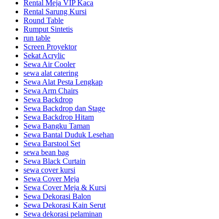
Rental Meja VIP Kaca
Rental Sarung Kursi
Round Table
Rumput Sintetis
run table
Screen Proyektor
Sekat Acrylic
Sewa Air Cooler
sewa alat catering
Sewa Alat Pesta Lengkap
Sewa Arm Chairs
Sewa Backdrop
Sewa Backdrop dan Stage
Sewa Backdrop Hitam
Sewa Bangku Taman
Sewa Bantal Duduk Lesehan
Sewa Barstool Set
sewa bean bag
Sewa Black Curtain
sewa cover kursi
Sewa Cover Meja
Sewa Cover Meja & Kursi
Sewa Dekorasi Balon
Sewa Dekorasi Kain Serut
Sewa dekorasi pelaminan