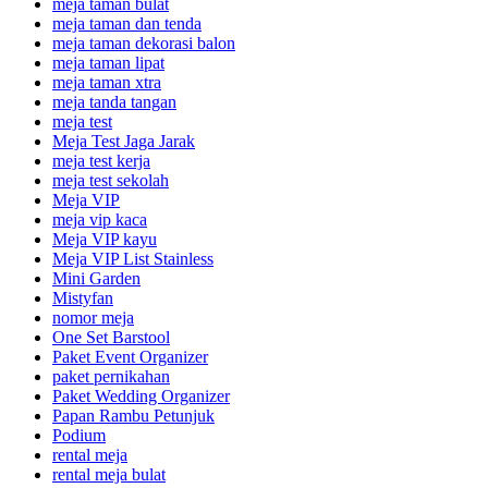
meja taman bulat
meja taman dan tenda
meja taman dekorasi balon
meja taman lipat
meja taman xtra
meja tanda tangan
meja test
Meja Test Jaga Jarak
meja test kerja
meja test sekolah
Meja VIP
meja vip kaca
Meja VIP kayu
Meja VIP List Stainless
Mini Garden
Mistyfan
nomor meja
One Set Barstool
Paket Event Organizer
paket pernikahan
Paket Wedding Organizer
Papan Rambu Petunjuk
Podium
rental meja
rental meja bulat