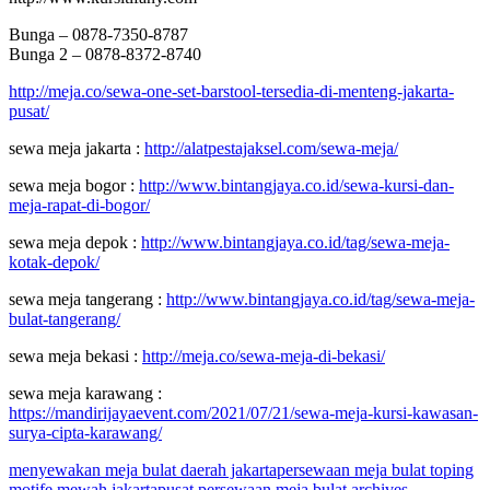
Bunga – 0878-7350-8787
Bunga 2 – 0878-8372-8740
http://meja.co/sewa-one-set-barstool-tersedia-di-menteng-jakarta-
pusat/
sewa meja jakarta :
http://alatpestajaksel.com/sewa-meja/
sewa meja bogor :
http://www.bintangjaya.co.id/sewa-kursi-dan-
meja-rapat-di-bogor/
sewa meja depok :
http://www.bintangjaya.co.id/tag/sewa-meja-
kotak-depok/
sewa meja tangerang :
http://www.bintangjaya.co.id/tag/sewa-meja-
bulat-tangerang/
sewa meja bekasi :
http://meja.co/sewa-meja-di-bekasi/
sewa meja karawang :
https://mandirijayaevent.com/2021/07/21/sewa-meja-kursi-kawasan-
surya-cipta-karawang/
menyewakan meja bulat daerah jakarta
persewaan meja bulat toping
motife mewah jakarta
pusat persewaan meja bulat archives