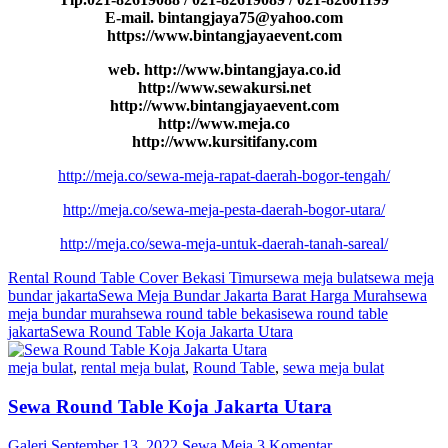
E-mail. bintangjaya75@yahoo.com
https://www.bintangjayaevent.com
web. http://www.bintangjaya.co.id
http://www.sewakursi.net
http://www.bintangjayaevent.com
http://www.meja.co
http://www.kursitifany.com
http://meja.co/sewa-meja-rapat-daerah-bogor-tengah/
http://meja.co/sewa-meja-pesta-daerah-bogor-utara/
http://meja.co/sewa-meja-untuk-daerah-tanah-sareal/
Rental Round Table Cover Bekasi Timur
sewa meja bulat
sewa meja
bundar jakarta
Sewa Meja Bundar Jakarta Barat Harga Murah
sewa
meja bundar murah
sewa round table bekasi
sewa round table
jakarta
Sewa Round Table Koja Jakarta Utara
meja bulat
,
rental meja bulat
,
Round Table
,
sewa meja bulat
Sewa Round Table Koja Jakarta Utara
Galeri
September 13, 2022
Sewa Meja
3 Komentar