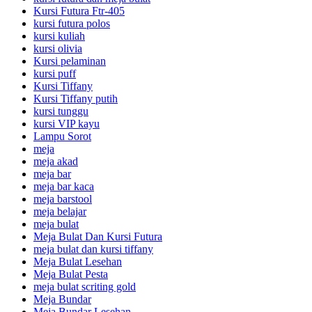
Kursi Futura Ftr-405
kursi futura polos
kursi kuliah
kursi olivia
Kursi pelaminan
kursi puff
Kursi Tiffany
Kursi Tiffany putih
kursi tunggu
kursi VIP kayu
Lampu Sorot
meja
meja akad
meja bar
meja bar kaca
meja barstool
meja belajar
meja bulat
Meja Bulat Dan Kursi Futura
meja bulat dan kursi tiffany
Meja Bulat Lesehan
Meja Bulat Pesta
meja bulat scriting gold
Meja Bundar
Meja Bundar Lesehan