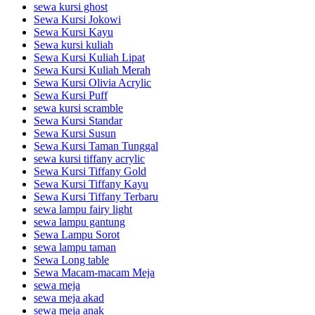
sewa kursi ghost
Sewa Kursi Jokowi
Sewa Kursi Kayu
Sewa kursi kuliah
Sewa Kursi Kuliah Lipat
Sewa Kursi Kuliah Merah
Sewa Kursi Olivia Acrylic
Sewa Kursi Puff
sewa kursi scramble
Sewa Kursi Standar
Sewa Kursi Susun
Sewa Kursi Taman Tunggal
sewa kursi tiffany acrylic
Sewa Kursi Tiffany Gold
Sewa Kursi Tiffany Kayu
Sewa Kursi Tiffany Terbaru
sewa lampu fairy light
sewa lampu gantung
Sewa Lampu Sorot
sewa lampu taman
Sewa Long table
Sewa Macam-macam Meja
sewa meja
sewa meja akad
sewa meja anak