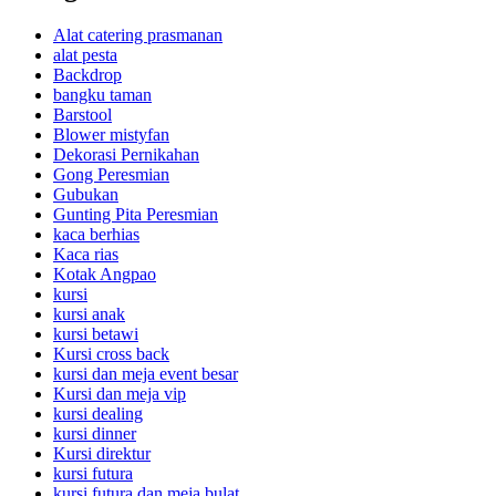
Alat catering prasmanan
alat pesta
Backdrop
bangku taman
Barstool
Blower mistyfan
Dekorasi Pernikahan
Gong Peresmian
Gubukan
Gunting Pita Peresmian
kaca berhias
Kaca rias
Kotak Angpao
kursi
kursi anak
kursi betawi
Kursi cross back
kursi dan meja event besar
Kursi dan meja vip
kursi dealing
kursi dinner
Kursi direktur
kursi futura
kursi futura dan meja bulat