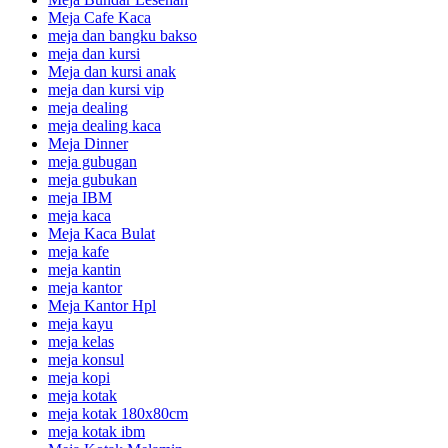
Meja Cafe Kaca
meja dan bangku bakso
meja dan kursi
Meja dan kursi anak
meja dan kursi vip
meja dealing
meja dealing kaca
Meja Dinner
meja gubugan
meja gubukan
meja IBM
meja kaca
Meja Kaca Bulat
meja kafe
meja kantin
meja kantor
Meja Kantor Hpl
meja kayu
meja kelas
meja konsul
meja kopi
meja kotak
meja kotak 180x80cm
meja kotak ibm