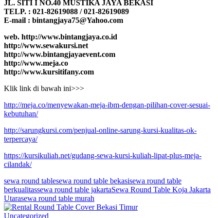
JL. SITI I NO.40 MUSTIKA JAYA BEKASI
TELP. : 021-82619088 / 021-82619089
E-mail : bintangjaya75@Yahoo.com
web. http://www.bintangjaya.co.id
http://www.sewakursi.net
http://www.bintangjayaevent.com
http://www.meja.co
http://www.kursitifany.com
Klik link di bawah ini>>>
http://meja.co/menyewakan-meja-ibm-dengan-pilihan-cover-sesuai-
kebutuhan/
http://sarungkursi.com/penjual-online-sarung-kursi-kualitas-ok-
terpercaya/
https://kursikuliah.net/gudang-sewa-kursi-kuliah-lipat-plus-meja-
cilandak/
sewa round table
sewa round table bekasi
sewa round table
berkualitas
sewa round table jakarta
Sewa Round Table Koja Jakarta
Utara
sewa round table murah
Uncategorized