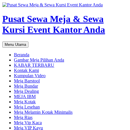
Pusat Sewa Meja & Sewa
Kursi Event Kantor Anda
Cari
Langsung
Menu Utama
ke
isi
Beranda
Gambar Meja Pilihan Anda
KABAR TERBARU
Kontak Kami
Kumpulan Video
Meja Barstool
Meja Bundar
Meja Dealing
MEJA IBM
Meja Kotak
Meja Lesehan
Meja Melamin Kotak Minimalis
Meja Rias
Meja Vip Kaca
Meja VIP Kayu