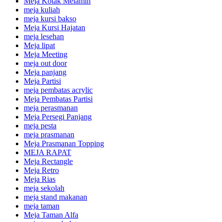
Meja Kotak Melamin
meja kuliah
meja kursi bakso
Meja Kursi Hajatan
meja lesehan
Meja lipat
Meja Meeting
meja out door
Meja panjang
Meja Partisi
meja pembatas acrylic
Meja Pembatas Partisi
meja perasmanan
Meja Persegi Panjang
meja pesta
meja prasmanan
Meja Prasmanan Topping
MEJA RAPAT
Meja Rectangle
Meja Retro
Meja Rias
meja sekolah
meja stand makanan
meja taman
Meja Taman Alfa