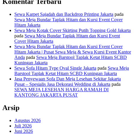
Komentar Terbaru
Sewa Karpet Sajadah dan Backdrop Printing Jakarta
pada
Sewa Meja Bundar Taplak Hitam dan Kursi Event Cover
Hitam Jakarta
Sewa Meja Kotak Cover Skirting Putih Topping Gold Jakarta
pada
Sewa Meja Bundar Taplak Hitam dan Kursi Event
Cover Hitam Jakarta
Sewa Meja Bundar Taplak Hitam dan Kursi Event Cover
Hitam Jakarta | Pusat Sewa Meja & Sewa Kursi Event Kantor
Anda
pada
Sewa Meja Barstool Taplak Ketat Hitam SCBD
Kuningan Jakarta
Sewa Sofa Hitam Type Oval Single Jakarta
pada
Sewa Meja
Barstool Taplak Ketat Hitam SCBD Kuningan Jakarta
Jasa Penyewaan Sofa Dan Meja Lesehan Sekitar Jakarta
Pusat – Spesialis Jasa Dekorasi Wedding di Jakarta
pada
SEWA MEJA LESEHAN HARGA RAMAH DI
KANTONG JAKARTA PUSAT
Arsip
Agustus 2026
Juli 2026
Juni 2026