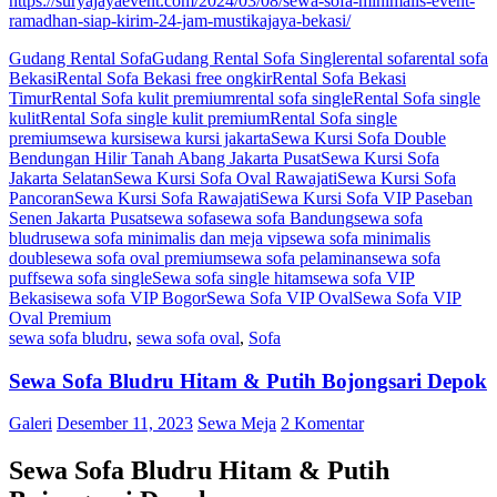
https://suryajayaevent.com/2024/03/08/sewa-sofa-minimalis-event-
ramadhan-siap-kirim-24-jam-mustikajaya-bekasi/
Gudang Rental Sofa
Gudang Rental Sofa Single
rental sofa
rental sofa
Bekasi
Rental Sofa Bekasi free ongkir
Rental Sofa Bekasi
Timur
Rental Sofa kulit premium
rental sofa single
Rental Sofa single
kulit
Rental Sofa single kulit premium
Rental Sofa single
premium
sewa kursi
sewa kursi jakarta
Sewa Kursi Sofa Double
Bendungan Hilir Tanah Abang Jakarta Pusat
Sewa Kursi Sofa
Jakarta Selatan
Sewa Kursi Sofa Oval Rawajati
Sewa Kursi Sofa
Pancoran
Sewa Kursi Sofa Rawajati
Sewa Kursi Sofa VIP Paseban
Senen Jakarta Pusat
sewa sofa
sewa sofa Bandung
sewa sofa
bludru
sewa sofa minimalis dan meja vip
sewa sofa minimalis
double
sewa sofa oval premium
sewa sofa pelaminan
sewa sofa
puff
sewa sofa single
Sewa sofa single hitam
sewa sofa VIP
Bekasi
sewa sofa VIP Bogor
Sewa Sofa VIP Oval
Sewa Sofa VIP
Oval Premium
sewa sofa bludru
,
sewa sofa oval
,
Sofa
Sewa Sofa Bludru Hitam & Putih Bojongsari Depok
Galeri
Desember 11, 2023
Sewa Meja
2 Komentar
Sewa Sofa Bludru Hitam & Putih