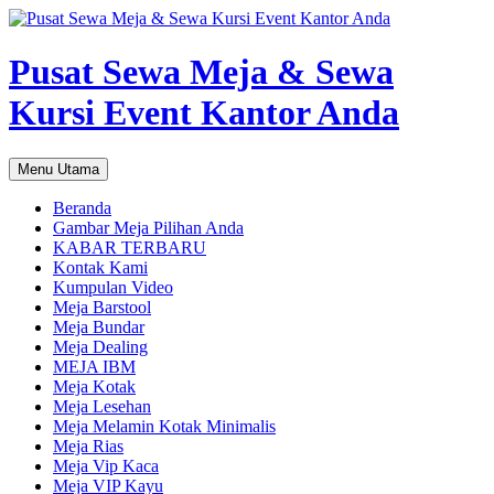
Pusat Sewa Meja & Sewa
Kursi Event Kantor Anda
Cari
Langsung
Menu Utama
ke
isi
Beranda
Gambar Meja Pilihan Anda
KABAR TERBARU
Kontak Kami
Kumpulan Video
Meja Barstool
Meja Bundar
Meja Dealing
MEJA IBM
Meja Kotak
Meja Lesehan
Meja Melamin Kotak Minimalis
Meja Rias
Meja Vip Kaca
Meja VIP Kayu