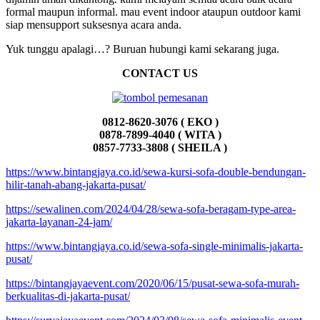
formal maupun informal. mau event indoor ataupun outdoor kami
siap mensupport suksesnya acara anda.
Yuk tunggu apalagi…? Buruan hubungi kami sekarang juga.
CONTACT US
0812-8620-3076 ( EKO )
0878-7899-4040 ( WITA )
0857-7733-3808 ( SHEILA )
https://www.bintangjaya.co.id/sewa-kursi-sofa-double-bendungan-
hilir-tanah-abang-jakarta-pusat/
https://sewalinen.com/2024/04/28/sewa-sofa-beragam-type-area-
jakarta-layanan-24-jam/
https://www.bintangjaya.co.id/sewa-sofa-single-minimalis-jakarta-
pusat/
https://bintangjayaevent.com/2020/06/15/pusat-sewa-sofa-murah-
berkualitas-di-jakarta-pusat/