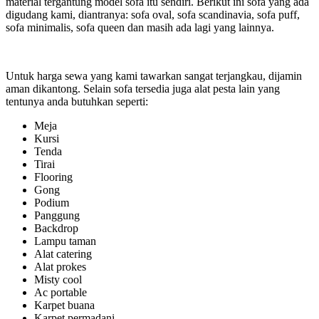
material tergantung model sofa itu sendiri. Berikut ini sofa yang ada
digudang kami, diantranya: sofa oval, sofa scandinavia, sofa puff,
sofa minimalis, sofa queen dan masih ada lagi yang lainnya.
Untuk harga sewa yang kami tawarkan sangat terjangkau, dijamin
aman dikantong. Selain sofa tersedia juga alat pesta lain yang
tentunya anda butuhkan seperti:
Meja
Kursi
Tenda
Tirai
Flooring
Gong
Podium
Panggung
Backdrop
Lampu taman
Alat catering
Alat prokes
Misty cool
Ac portable
Karpet buana
Karpet permadani