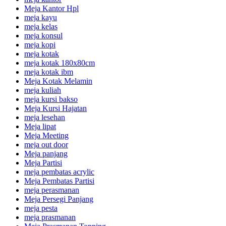
Meja Kantor Hpl
meja kayu
meja kelas
meja konsul
meja kopi
meja kotak
meja kotak 180x80cm
meja kotak ibm
Meja Kotak Melamin
meja kuliah
meja kursi bakso
Meja Kursi Hajatan
meja lesehan
Meja lipat
Meja Meeting
meja out door
Meja panjang
Meja Partisi
meja pembatas acrylic
Meja Pembatas Partisi
meja perasmanan
Meja Persegi Panjang
meja pesta
meja prasmanan