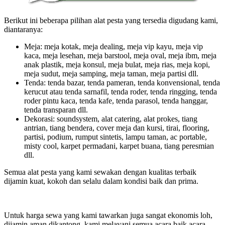
Berikut ini beberapa pilihan alat pesta yang tersedia digudang kami,
diantaranya:
Meja: meja kotak, meja dealing, meja vip kayu, meja vip
kaca, meja lesehan, meja barstool, meja oval, meja ibm, meja
anak plastik, meja konsul, meja bulat, meja rias, meja kopi,
meja sudut, meja samping, meja taman, meja partisi dll.
Tenda: tenda bazar, tenda pameran, tenda konvensional, tenda
kerucut atau tenda sarnafil, tenda roder, tenda ringging, tenda
roder pintu kaca, tenda kafe, tenda parasol, tenda hanggar,
tenda transparan dll.
Dekorasi: soundsystem, alat catering, alat prokes, tiang
antrian, tiang bendera, cover meja dan kursi, tirai, flooring,
partisi, podium, rumput sintetis, lampu taman, ac portable,
misty cool, karpet permadani, karpet buana, tiang peresmian
dll.
Semua alat pesta yang kami sewakan dengan kualitas terbaik
dijamin kuat, kokoh dan selalu dalam kondisi baik dan prima.
Untuk harga sewa yang kami tawarkan juga sangat ekonomis loh,
dijamin aman dikantong. kami melayani semua acara baik acara