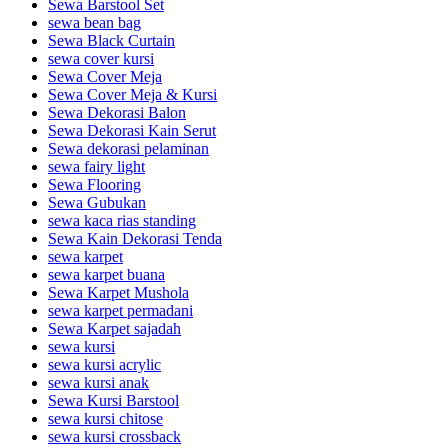
Sewa Barstool Set
sewa bean bag
Sewa Black Curtain
sewa cover kursi
Sewa Cover Meja
Sewa Cover Meja & Kursi
Sewa Dekorasi Balon
Sewa Dekorasi Kain Serut
Sewa dekorasi pelaminan
sewa fairy light
Sewa Flooring
Sewa Gubukan
sewa kaca rias standing
Sewa Kain Dekorasi Tenda
sewa karpet
sewa karpet buana
Sewa Karpet Mushola
sewa karpet permadani
Sewa Karpet sajadah
sewa kursi
sewa kursi acrylic
sewa kursi anak
Sewa Kursi Barstool
sewa kursi chitose
sewa kursi crossback