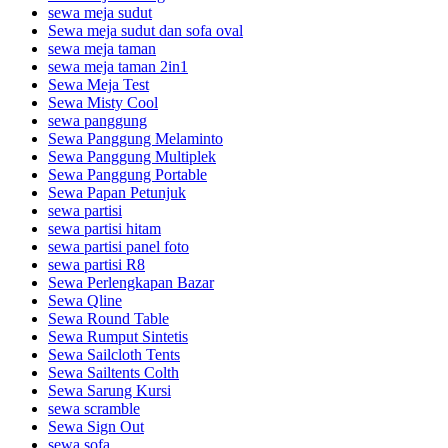
sewa meja sudut
Sewa meja sudut dan sofa oval
sewa meja taman
sewa meja taman 2in1
Sewa Meja Test
Sewa Misty Cool
sewa panggung
Sewa Panggung Melaminto
Sewa Panggung Multiplek
Sewa Panggung Portable
Sewa Papan Petunjuk
sewa partisi
sewa partisi hitam
sewa partisi panel foto
sewa partisi R8
Sewa Perlengkapan Bazar
Sewa Qline
Sewa Round Table
Sewa Rumput Sintetis
Sewa Sailcloth Tents
Sewa Sailtents Colth
Sewa Sarung Kursi
sewa scramble
Sewa Sign Out
sewa sofa