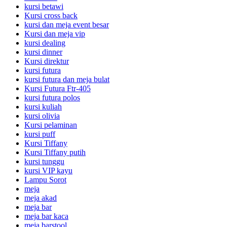
kursi betawi
Kursi cross back
kursi dan meja event besar
Kursi dan meja vip
kursi dealing
kursi dinner
Kursi direktur
kursi futura
kursi futura dan meja bulat
Kursi Futura Ftr-405
kursi futura polos
kursi kuliah
kursi olivia
Kursi pelaminan
kursi puff
Kursi Tiffany
Kursi Tiffany putih
kursi tunggu
kursi VIP kayu
Lampu Sorot
meja
meja akad
meja bar
meja bar kaca
meja barstool