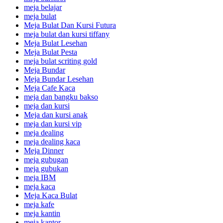
meja belajar
meja bulat
Meja Bulat Dan Kursi Futura
meja bulat dan kursi tiffany
Meja Bulat Lesehan
Meja Bulat Pesta
meja bulat scriting gold
Meja Bundar
Meja Bundar Lesehan
Meja Cafe Kaca
meja dan bangku bakso
meja dan kursi
Meja dan kursi anak
meja dan kursi vip
meja dealing
meja dealing kaca
Meja Dinner
meja gubugan
meja gubukan
meja IBM
meja kaca
Meja Kaca Bulat
meja kafe
meja kantin
meja kantor