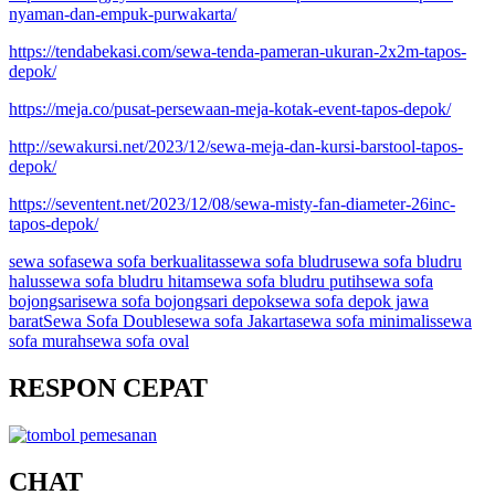
nyaman-dan-empuk-purwakarta/
https://tendabekasi.com/sewa-tenda-pameran-ukuran-2x2m-tapos-
depok/
https://meja.co/pusat-persewaan-meja-kotak-event-tapos-depok/
http://sewakursi.net/2023/12/sewa-meja-dan-kursi-barstool-tapos-
depok/
https://seventent.net/2023/12/08/sewa-misty-fan-diameter-26inc-
tapos-depok/
sewa sofa
sewa sofa berkualitas
sewa sofa bludru
sewa sofa bludru
halus
sewa sofa bludru hitam
sewa sofa bludru putih
sewa sofa
bojongsari
sewa sofa bojongsari depok
sewa sofa depok jawa
barat
Sewa Sofa Double
sewa sofa Jakarta
sewa sofa minimalis
sewa
sofa murah
sewa sofa oval
RESPON CEPAT
CHAT