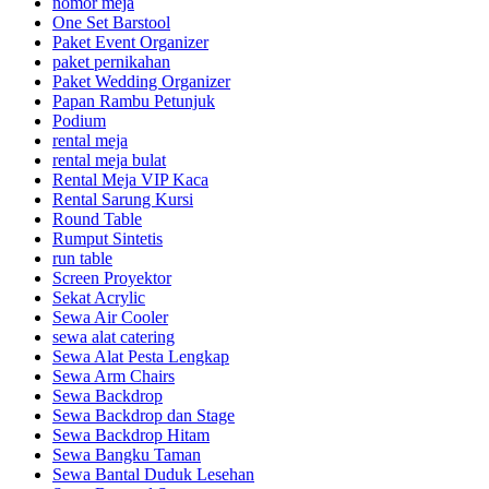
nomor meja
One Set Barstool
Paket Event Organizer
paket pernikahan
Paket Wedding Organizer
Papan Rambu Petunjuk
Podium
rental meja
rental meja bulat
Rental Meja VIP Kaca
Rental Sarung Kursi
Round Table
Rumput Sintetis
run table
Screen Proyektor
Sekat Acrylic
Sewa Air Cooler
sewa alat catering
Sewa Alat Pesta Lengkap
Sewa Arm Chairs
Sewa Backdrop
Sewa Backdrop dan Stage
Sewa Backdrop Hitam
Sewa Bangku Taman
Sewa Bantal Duduk Lesehan