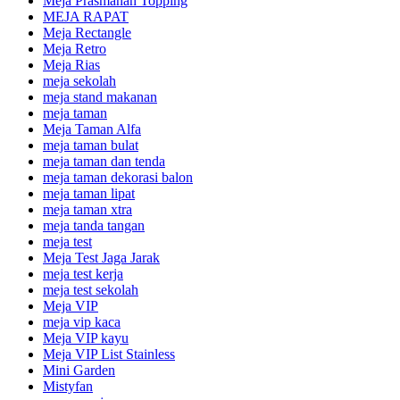
Meja Prasmanan Topping
MEJA RAPAT
Meja Rectangle
Meja Retro
Meja Rias
meja sekolah
meja stand makanan
meja taman
Meja Taman Alfa
meja taman bulat
meja taman dan tenda
meja taman dekorasi balon
meja taman lipat
meja taman xtra
meja tanda tangan
meja test
Meja Test Jaga Jarak
meja test kerja
meja test sekolah
Meja VIP
meja vip kaca
Meja VIP kayu
Meja VIP List Stainless
Mini Garden
Mistyfan