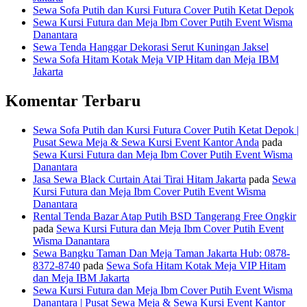
Sewa Sofa Putih dan Kursi Futura Cover Putih Ketat Depok
Sewa Kursi Futura dan Meja Ibm Cover Putih Event Wisma
Danantara
Sewa Tenda Hanggar Dekorasi Serut Kuningan Jaksel
Sewa Sofa Hitam Kotak Meja VIP Hitam dan Meja IBM
Jakarta
Komentar Terbaru
Sewa Sofa Putih dan Kursi Futura Cover Putih Ketat Depok |
Pusat Sewa Meja & Sewa Kursi Event Kantor Anda
pada
Sewa Kursi Futura dan Meja Ibm Cover Putih Event Wisma
Danantara
Jasa Sewa Black Curtain Atai Tirai Hitam Jakarta
pada
Sewa
Kursi Futura dan Meja Ibm Cover Putih Event Wisma
Danantara
Rental Tenda Bazar Atap Putih BSD Tangerang Free Ongkir
pada
Sewa Kursi Futura dan Meja Ibm Cover Putih Event
Wisma Danantara
Sewa Bangku Taman Dan Meja Taman Jakarta Hub: 0878-
8372-8740
pada
Sewa Sofa Hitam Kotak Meja VIP Hitam
dan Meja IBM Jakarta
Sewa Kursi Futura dan Meja Ibm Cover Putih Event Wisma
Danantara | Pusat Sewa Meja & Sewa Kursi Event Kantor