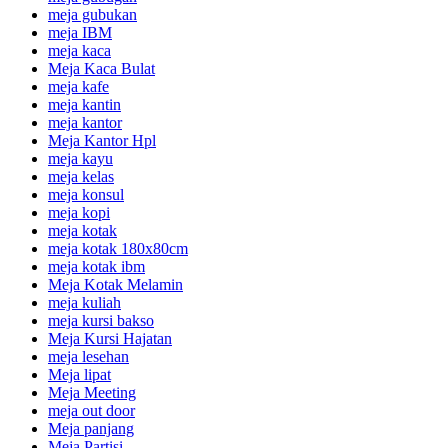
meja gubukan
meja IBM
meja kaca
Meja Kaca Bulat
meja kafe
meja kantin
meja kantor
Meja Kantor Hpl
meja kayu
meja kelas
meja konsul
meja kopi
meja kotak
meja kotak 180x80cm
meja kotak ibm
Meja Kotak Melamin
meja kuliah
meja kursi bakso
Meja Kursi Hajatan
meja lesehan
Meja lipat
Meja Meeting
meja out door
Meja panjang
Meja Partisi