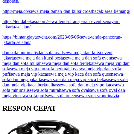
dekorasi/
http://meja.co/sewa-meja-taman-dan-kursi-crossbacak-area-kemang/
https://tendabekasi.com/sewa-tenda-transparan-event-senayan-
jakarta-selatan/
https://bintangjayaevent.com/2023/06/06/sewa-tenda-pancoran-
jakarta-selatan/
dan sofa minimalis
dan sofa oval
sewa meja dan kursi event
jakarta
sewa meja dan kursi pesta
sewa meja dan sofa event
sewa
meja dan sofa murah
sewa meja dan sofa terdekat
sewa meja vip dan
sofa
sewa meja vip dan sofa berkualitas
sewa meja vip dan soffa
puff
sewa meja vip kaca
sewa meja vip kaca dan sofa queen
sewa
sofa dan meja jakarta
sewa sofa dan meja vip kaca bekasi
sewa sofa
dan meja vip kaca berkualitas
sewa sofa dan meja vipo kaca
sewa
sofa minimalis
sewa sofa murah
sewa sofa oval
sewa sofa oval dan
meja vip
sewa sofa puff
sewa sofa queen
sewa sofa scandinavia
RESPON CEPAT