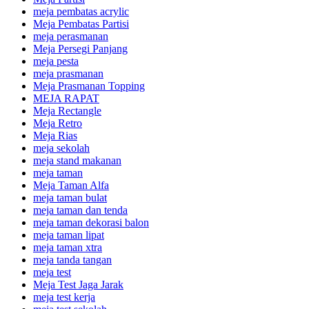
meja pembatas acrylic
Meja Pembatas Partisi
meja perasmanan
Meja Persegi Panjang
meja pesta
meja prasmanan
Meja Prasmanan Topping
MEJA RAPAT
Meja Rectangle
Meja Retro
Meja Rias
meja sekolah
meja stand makanan
meja taman
Meja Taman Alfa
meja taman bulat
meja taman dan tenda
meja taman dekorasi balon
meja taman lipat
meja taman xtra
meja tanda tangan
meja test
Meja Test Jaga Jarak
meja test kerja