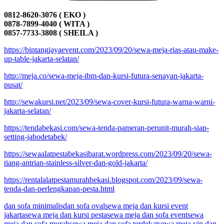
0812-8620-3076 ( EKO )
0878-7899-4040 ( WITA )
0857-7733-3808 ( SHEILA )
https://bintangjayaevent.com/2023/09/20/sewa-meja-rias-atau-make-
up-table-jakarta-selatan/
http://meja.co/sewa-meja-ibm-dan-kursi-futura-senayan-jakarta-
pusat/
http://sewakursi.net/2023/09/sewa-cover-kursi-futura-warna-warni-
jakarta-selatan/
https://tendabekasi.com/sewa-tenda-pameran-perunit-murah-siap-
setting-jabodetabek/
https://sewaalatpestabekasibarat.wordpress.com/2023/09/20/sewa-
tiang-antrian-stainless-silver-dan-gold-jakarta/
https://rentalalatpestamurahbekasi.blogspot.com/2023/09/sewa-
tenda-dan-perlengkapan-pesta.html
dan sofa minimalis
dan sofa oval
sewa meja dan kursi event
jakarta
sewa meja dan kursi pesta
sewa meja dan sofa event
sewa
meja dan sofa murah
sewa meja dan sofa terdekat
sewa meja vip dan