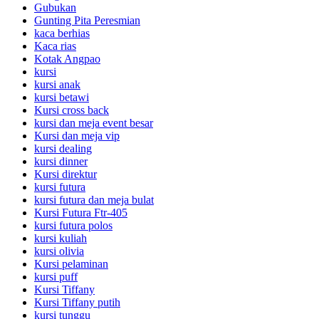
Gubukan
Gunting Pita Peresmian
kaca berhias
Kaca rias
Kotak Angpao
kursi
kursi anak
kursi betawi
Kursi cross back
kursi dan meja event besar
Kursi dan meja vip
kursi dealing
kursi dinner
Kursi direktur
kursi futura
kursi futura dan meja bulat
Kursi Futura Ftr-405
kursi futura polos
kursi kuliah
kursi olivia
Kursi pelaminan
kursi puff
Kursi Tiffany
Kursi Tiffany putih
kursi tunggu