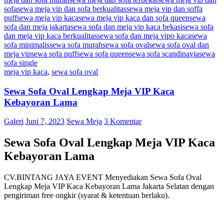
sofa
sewa meja vip dan sofa berkualitas
sewa meja vip dan soffa
puff
sewa meja vip kaca
sewa meja vip kaca dan sofa queen
sewa
sofa dan meja jakarta
sewa sofa dan meja vip kaca bekasi
sewa sofa
dan meja vip kaca berkualitas
sewa sofa dan meja vipo kaca
sewa
sofa minimalis
sewa sofa murah
sewa sofa oval
sewa sofa oval dan
meja vip
sewa sofa puff
sewa sofa queen
sewa sofa scandinavia
sewa
sofa single
meja vip kaca
,
sewa sofa oval
Sewa Sofa Oval Lengkap Meja VIP Kaca
Kebayoran Lama
Galeri
Juni 7, 2023
Sewa Meja
3 Komentar
Sewa Sofa Oval Lengkap Meja VIP Kaca
Kebayoran Lama
CV.BINTANG JAYA EVENT Menyediakan Sewa Sofa Oval
Lengkap Meja VIP Kaca Kebayoran Lama Jakarta Selatan dengan
pengiriman free ongkir (syarat & ketentuan berlaku).