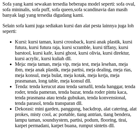
Sofa yang kami sewakan tersedia beberapa model seperti: sofa oval,
sofa mininalis, sofa puff, sofa queen,sofa scandinavia dan masih
banyak lagi yang tersedia digudang kami.
Selain sofa kami juga sediakan kursi dan alat pesta lainnya juga loh
seperti:
Kursi: kursi taman, kursi crossback, kursi anak plastik, kursi
futura, kursi futura raja, kursi scramble, kursi tiffany, kursi
barstool, kursi kafe, kursi ghost, kursi olivia, kursi direktur,
kursi acrylic, kursi kuliah dll.
Meja: meja taman, meja vip, meja test, meja lesehan, meja
ibm, meja anak plastik, meja partisi, meja dealing, meja rias,
meja konsul, meja bulat, meja kotak, meja kerja, meja
prasmanan, long table, meja konsul dll.
Tenda: tenda kerucut atau tenda sarnafil, tenda hanggar, tenda
roder, tenda pameran, tenda bazar, tenda roder pintu kaca,
tenda prasmana atau tenda gubukan, tenda konvensional,
tenda parasol, tenda transparan dll.
Dekorasi: mini garden, panggung, backdrop, alat catering, alat
prokes, misty cool, ac portable, tiang antrian, tiang bendera,
lampu taman, soundsystem, partisi, podum, flooring, tirai,
karpet permadani, karpet buana, rumput sintetis dll.