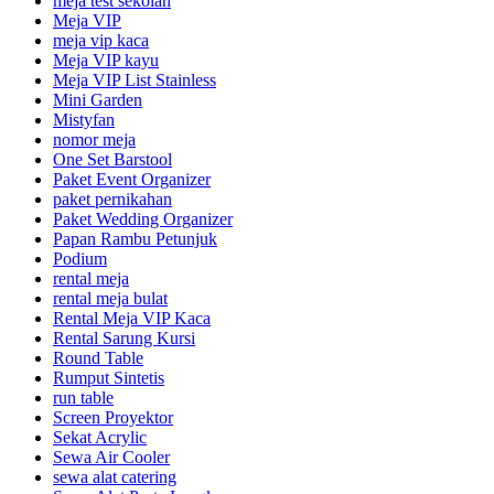
meja test sekolah
Meja VIP
meja vip kaca
Meja VIP kayu
Meja VIP List Stainless
Mini Garden
Mistyfan
nomor meja
One Set Barstool
Paket Event Organizer
paket pernikahan
Paket Wedding Organizer
Papan Rambu Petunjuk
Podium
rental meja
rental meja bulat
Rental Meja VIP Kaca
Rental Sarung Kursi
Round Table
Rumput Sintetis
run table
Screen Proyektor
Sekat Acrylic
Sewa Air Cooler
sewa alat catering