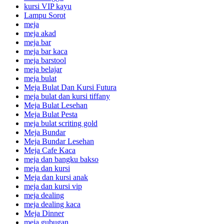
kursi VIP kayu
Lampu Sorot
meja
meja akad
meja bar
meja bar kaca
meja barstool
meja belajar
meja bulat
Meja Bulat Dan Kursi Futura
meja bulat dan kursi tiffany
Meja Bulat Lesehan
Meja Bulat Pesta
meja bulat scriting gold
Meja Bundar
Meja Bundar Lesehan
Meja Cafe Kaca
meja dan bangku bakso
meja dan kursi
Meja dan kursi anak
meja dan kursi vip
meja dealing
meja dealing kaca
Meja Dinner
meja gubugan