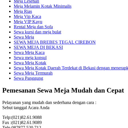
Meja Lesehan
Meja Melamin Kotak Minimalis
Meja Rias
Meja Vip Kaca
Meja VIP Kayu
Rental Meja dan Sofa
Sewa kursi dan meja bulat
Sewa Meja
SEWA MEJA BREBES TEGAL CIREBON
SEWA MEJA DI BEKASI
Sewa Meja Kaca
Sewa meja konsul
Sewa Meja Kotak
Sewa Meja Kotak Daerah Terdekat di Bekasi dengan menerapka
Sewa Meja Termurah
Sewa Panggung
Pemesanan Sewa Meja Mudah dan Cepat
Pelayanan yang mudah dan sederhana dengan cara :
Sebut tanggal Acara Anda
Telp:(021)82.61.9088
Fax :(021)82.61.9089
Telp.087877.520.712