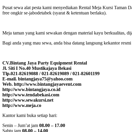
Pusat sewa alat pesta kami menyediakan Rental Meja Kursi Taman Dan 
free ongkir se-jabodetabek (syarat & ketentuan berlaku).
Meja taman yang kami sewakan dengan material kayu berkualitas, dija
Bagi anda yang mau sewa, anda bisa datang langsung kekantor resm
CV.Bintang Jaya Party Equipment Rental
Jl. Siti I No.40 Mustikajaya Bekasi
Tlp.021-82619088 / 021-82619089 / 021-82601199
E-mail. bintangjaya75@yahoo.com
Web. http://www.bintangjayaevent.com
http://www.bintangjaya.co.id
http://www.tendabekasi.com
http://www.sewakursi.net
http://www.meja.co
Kantor kami buka setiap hari:
Senin – Jum’at jam
08.00 – 17.00
Sabtu jam
08.00 – 14.00