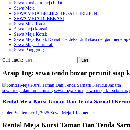
Sewa kursi dan meja bulat
Sewa Meja
SEWA MEJA BREBES TEGAL CIREBON
SEWA MEJA DI BEKASI
Sewa Meja Kaca
Sewa meja konsul
Sewa Meja Kotak
Sewa Meja Kotak Daerah Terdekat di Bekasi dengan menerapka
Sewa Meja Termurah
Sewa Panggung
Cari untuk:
Arsip Tag: sewa tenda bazar perunit siap 
sewa meja dan kursi taman
,
sewa meja kursi
,
sewa meja kursi taman
,
Rental Meja Kursi Taman Dan Tenda Sarnafil Keruc
Galeri
September 1, 2025
Sewa Meja
1 Komentar
Rental Meja Kursi Taman Dan Tenda Sarna