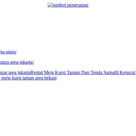
ta-utara/
tura-area-jakarta/
zar area jakarta
Rental Meja Kursi Taman Dan Tenda Sarnafil Kerucut 
 meja kursi taman area bekasi