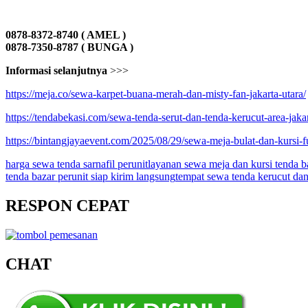
0878-8372-8740 ( AMEL )
0878-7350-8787 ( BUNGA )
Informasi selanjutnya
>>>
https://meja.co/sewa-karpet-buana-merah-dan-misty-fan-jakarta-utara/
https://tendabekasi.com/sewa-tenda-serut-dan-tenda-kerucut-area-jakar
https://bintangjayaevent.com/2025/08/29/sewa-meja-bulat-dan-kursi-fu
harga sewa tenda sarnafil perunit
layanan sewa meja dan kursi tenda ba
tenda bazar perunit siap kirim langsung
tempat sewa tenda kerucut dan
RESPON CEPAT
CHAT