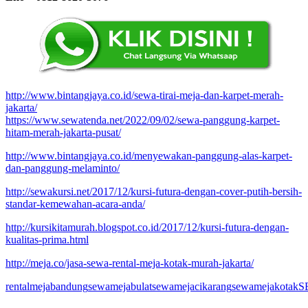
http://www.bintangjaya.co.id/sewa-tirai-meja-dan-karpet-merah-
jakarta/
https://www.sewatenda.net/2022/09/02/sewa-panggung-karpet-
hitam-merah-jakarta-pusat/
http://www.bintangjaya.co.id/menyewakan-panggung-alas-karpet-
dan-panggung-melaminto/
http://sewakursi.net/2017/12/kursi-futura-dengan-cover-putih-bersih-
standar-kemewahan-acara-anda/
http://kursikitamurah.blogspot.co.id/2017/12/kursi-futura-dengan-
kualitas-prima.html
http://meja.co/jasa-sewa-rental-meja-kotak-murah-jakarta/
rentalmejabandung
sewamejabulat
sewamejacikarang
sewamejakotak
S