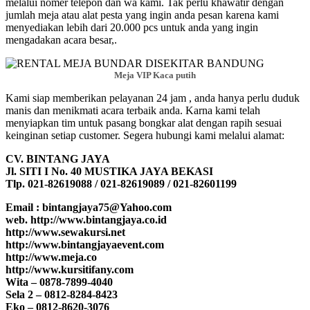
melalui nomer telepon dan wa kami. Tak perlu khawatir dengan
jumlah meja atau alat pesta yang ingin anda pesan karena kami
menyediakan lebih dari 20.000 pcs untuk anda yang ingin
mengadakan acara besar,.
Meja VIP Kaca putih
Kami siap memberikan pelayanan 24 jam , anda hanya perlu duduk
manis dan menikmati acara terbaik anda. Karna kami telah
menyiapkan tim untuk pasang bongkar alat dengan rapih sesuai
keinginan setiap customer. Segera hubungi kami melalui alamat:
CV. BINTANG JAYA
Jl. SITI I No. 40 MUSTIKA JAYA BEKASI
Tlp. 021-82619088 / 021-82619089 / 021-82601199
Email : bintangjaya75@Yahoo.com
web. http://www.bintangjaya.co.id
http://www.sewakursi.net
http://www.bintangjayaevent.com
http://www.meja.co
http://www.kursitifany.com
Wita – 0878-7899-4040
Sela 2 – 0812-8284-8423
Eko – 0812-8620-3076