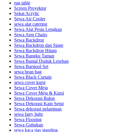
run table
Screen Proyektor
Sekat Acrylic
Sewa Air Cooler
sewa alat catering
Sewa Alat Pesta Lengkap
Sewa Arm Chairs
Sewa Backdrop
Sewa Backdrop dan Stage
Sewa Backdrop Hitam
Sewa Bangku Taman
Sewa Bantal Duduk Lesehan
Sewa Barstool Set
sewa bean bag
Sewa Black Curtain
sewa cover kursi
Sewa Cover Meja
Sewa Cover Meja & Kursi
Sewa Dekorasi Balon
Sewa Dekorasi Kain Serut
Sewa dekorasi pelaminan
sewa fairy light
Sewa Flooring
Sewa Gubukan
sewa kaca rias standing