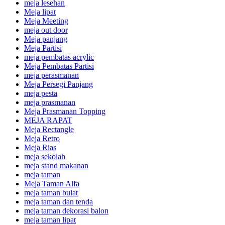
meja lesehan
Meja lipat
Meja Meeting
meja out door
Meja panjang
Meja Partisi
meja pembatas acrylic
Meja Pembatas Partisi
meja perasmanan
Meja Persegi Panjang
meja pesta
meja prasmanan
Meja Prasmanan Topping
MEJA RAPAT
Meja Rectangle
Meja Retro
Meja Rias
meja sekolah
meja stand makanan
meja taman
Meja Taman Alfa
meja taman bulat
meja taman dan tenda
meja taman dekorasi balon
meja taman lipat