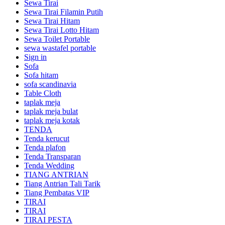
Sewa Tirai
Sewa Tirai Filamin Putih
Sewa Tirai Hitam
Sewa Tirai Lotto Hitam
Sewa Toilet Portable
sewa wastafel portable
Sign in
Sofa
Sofa hitam
sofa scandinavia
Table Cloth
taplak meja
taplak meja bulat
taplak meja kotak
TENDA
Tenda kerucut
Tenda plafon
Tenda Transparan
Tenda Wedding
TIANG ANTRIAN
Tiang Antrian Tali Tarik
Tiang Pembatas VIP
TIRAI
TIRAI
TIRAI PESTA