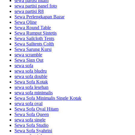
sewa partisi hitam
sewa partisi panel foto
sewa partisi R8
Sewa Perlengkapan Bazar
Sewa Qline
Sewa Round Table
Sewa Rumput Sintetis
Sewa Sailcloth Tents
Sewa Sailtents Colth
Sewa Sarung Kursi
sewa scramble
Sewa Sign Out
sewa sofa
sewa sofa bludru
sewa sofa double
Sewa Sofa Kotak
sewa sofa lesehan
sewa sofa minimalis
Sewa Sofa Minimalis Single Kotak
sewa sofa oval
Sewa Sofa Oval Hitam
Sewa Sofa Queen
sewa sofa single
Sewa Sofa Studio
Sewa Sofa Syahrini