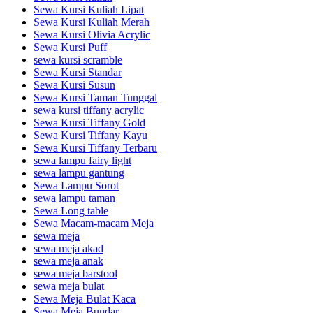
Sewa Kursi Kuliah Lipat
Sewa Kursi Kuliah Merah
Sewa Kursi Olivia Acrylic
Sewa Kursi Puff
sewa kursi scramble
Sewa Kursi Standar
Sewa Kursi Susun
Sewa Kursi Taman Tunggal
sewa kursi tiffany acrylic
Sewa Kursi Tiffany Gold
Sewa Kursi Tiffany Kayu
Sewa Kursi Tiffany Terbaru
sewa lampu fairy light
sewa lampu gantung
Sewa Lampu Sorot
sewa lampu taman
Sewa Long table
Sewa Macam-macam Meja
sewa meja
sewa meja akad
sewa meja anak
sewa meja barstool
sewa meja bulat
Sewa Meja Bulat Kaca
Sewa Meja Bundar