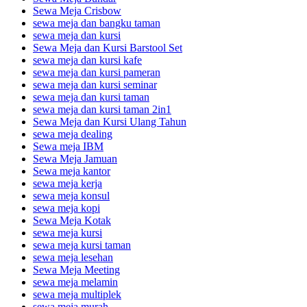
Sewa Meja Crisbow
sewa meja dan bangku taman
sewa meja dan kursi
Sewa Meja dan Kursi Barstool Set
sewa meja dan kursi kafe
sewa meja dan kursi pameran
sewa meja dan kursi seminar
sewa meja dan kursi taman
sewa meja dan kursi taman 2in1
Sewa Meja dan Kursi Ulang Tahun
sewa meja dealing
Sewa meja IBM
Sewa Meja Jamuan
Sewa meja kantor
sewa meja kerja
sewa meja konsul
sewa meja kopi
Sewa Meja Kotak
sewa meja kursi
sewa meja kursi taman
sewa meja lesehan
Sewa Meja Meeting
sewa meja melamin
sewa meja multiplek
sewa meja murah