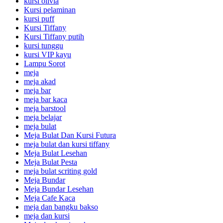
kursi olivia
Kursi pelaminan
kursi puff
Kursi Tiffany
Kursi Tiffany putih
kursi tunggu
kursi VIP kayu
Lampu Sorot
meja
meja akad
meja bar
meja bar kaca
meja barstool
meja belajar
meja bulat
Meja Bulat Dan Kursi Futura
meja bulat dan kursi tiffany
Meja Bulat Lesehan
Meja Bulat Pesta
meja bulat scriting gold
Meja Bundar
Meja Bundar Lesehan
Meja Cafe Kaca
meja dan bangku bakso
meja dan kursi