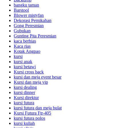
bangku taman
Barstool
Blower mistyfan
Dekorasi Pernikahan
Gong Peresmian
Gubukan
Gunting Pita Peresmian
kaca berhias
Kaca rias
Kotak Angpao
kursi
kursi anak
kursi betawi
Kursi cross back
kursi dan meja event besar
Kursi dan meja vip
kursi dealing
kursi dinner
Kursi direktur
kursi futura
kursi futura dan meja bulat
Kursi Futura Ftr-405
kursi futura polos
kursi kuliah