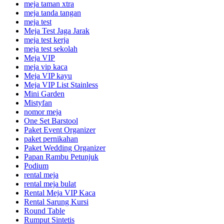
meja taman xtra
meja tanda tangan
meja test
Meja Test Jaga Jarak
meja test kerja
meja test sekolah
Meja VIP
meja vip kaca
Meja VIP kayu
Meja VIP List Stainless
Mini Garden
Mistyfan
nomor meja
One Set Barstool
Paket Event Organizer
paket pernikahan
Paket Wedding Organizer
Papan Rambu Petunjuk
Podium
rental meja
rental meja bulat
Rental Meja VIP Kaca
Rental Sarung Kursi
Round Table
Rumput Sintetis