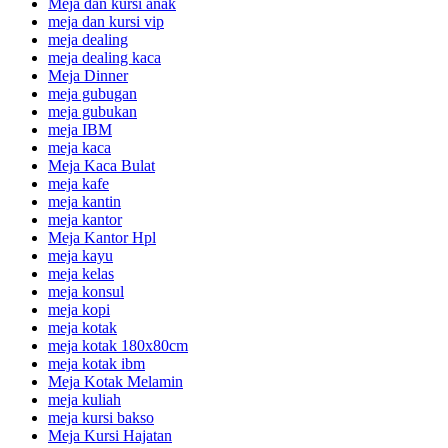
Meja dan kursi anak
meja dan kursi vip
meja dealing
meja dealing kaca
Meja Dinner
meja gubugan
meja gubukan
meja IBM
meja kaca
Meja Kaca Bulat
meja kafe
meja kantin
meja kantor
Meja Kantor Hpl
meja kayu
meja kelas
meja konsul
meja kopi
meja kotak
meja kotak 180x80cm
meja kotak ibm
Meja Kotak Melamin
meja kuliah
meja kursi bakso
Meja Kursi Hajatan