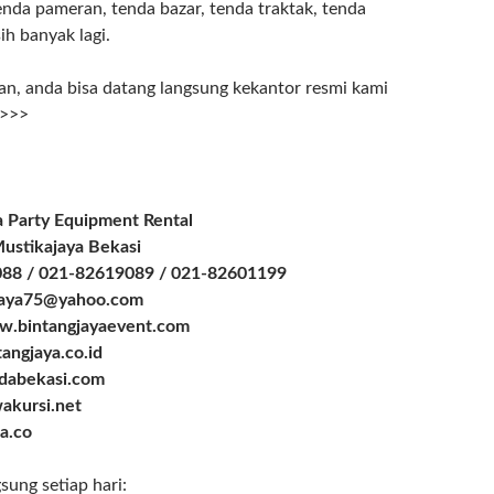
enda pameran, tenda bazar, tenda traktak, tenda
ih banyak lagi.
n, anda bisa datang langsung kekantor resmi kami
 >>>
a Party Equipment Rental
 Mustikajaya Bekasi
088 / 021-82619089 / 021-82601199
gjaya75@yahoo.com
w.bintangjayaevent.com
angjaya.co.id
dabekasi.com
akursi.net
a.co
ung setiap hari: