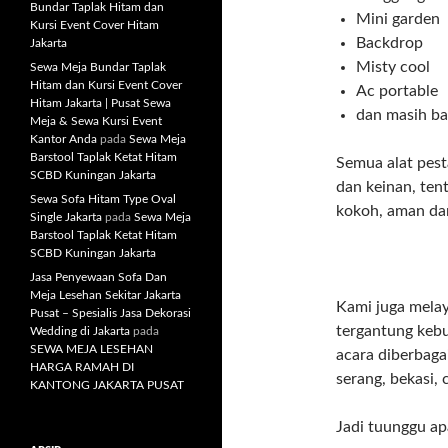
Bundar Taplak Hitam dan
Mini garden
Kursi Event Cover Hitam
Backdrop
Jakarta
Misty cool
Sewa Meja Bundar Taplak
Hitam dan Kursi Event Cover
Ac portable
Hitam Jakarta | Pusat Sewa
dan masih ba
Meja & Sewa Kursi Event
Kantor Anda
pada
Sewa Meja
Barstool Taplak Ketat Hitam
Semua alat pes
SCBD Kuningan Jakarta
dan keinan, ten
Sewa Sofa Hitam Type Oval
kokoh, aman da
Single Jakarta
pada
Sewa Meja
Barstool Taplak Ketat Hitam
SCBD Kuningan Jakarta
Jasa Penyewaan Sofa Dan
Meja Lesehan Sekitar Jakarta
Kami juga mela
Pusat – Spesialis Jasa Dekorasi
tergantung keb
Wedding di Jakarta
pada
SEWA MEJA LESEHAN
acara diberbaga
HARGA RAMAH DI
serang, bekasi, 
KANTONG JAKARTA PUSAT
Jadi tuunggu ap