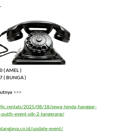
T
 ( AMEL )
7 ( BUNGA )
jutnya
>>>
rylic.rentals/2025/08/18/sewa-tenda-hanggar-
-putih-event-pik-2-tangerang/
tangjaya.co.id/update-event/