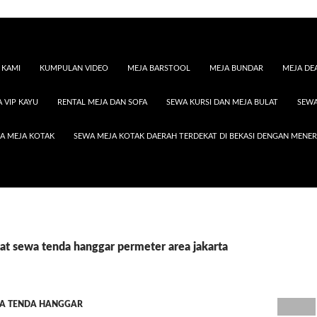
 KAMI
KUMPULAN VIDEO
MEJA BARSTOOL
MEJA BUNDAR
MEJA DE
 VIP KAYU
RENTAL MEJA DAN SOFA
SEWA KURSI DAN MEJA BULAT
SEWA
A MEJA KOTAK
SEWA MEJA KOTAK DAERAH TERDEKAT DI BEKASI DENGAN MENE
pat sewa tenda hanggar permeter area jakarta
A TENDA HANGGAR