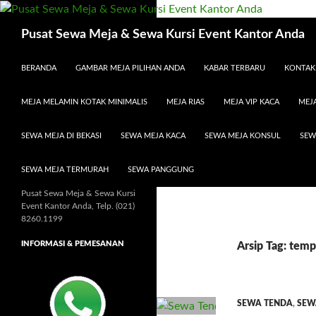
Cari
Pusat Sewa Meja & Sewa Kursi Event Kantor Anda
LANGSUNG KE ISI
BERANDA
GAMBAR MEJA PILIHAN ANDA
KABAR TERBARU
KONTAK
MEJA MELAMIN KOTAK MINIMALIS
MEJA RIAS
MEJA VIP KACA
MEJA
SEWA MEJA DI BEKASI
SEWA MEJA KACA
SEWA MEJA KONSUL
SEW
SEWA MEJA TERMURAH
SEWA PANGGUNG
Pusat Sewa Meja & Sewa Kursi
Event Kantor Anda, Telp. (021)
8260.1199
INFORMASI & PEMESANAN
Arsip Tag: tem
SEWA TENDA
,
SEW