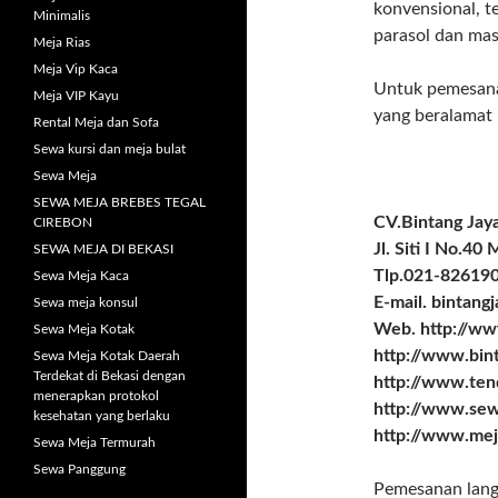
konvensional, t
Minimalis
parasol dan mas
Meja Rias
Meja Vip Kaca
Untuk pemesana
Meja VIP Kayu
yang beralamat
Rental Meja dan Sofa
Sewa kursi dan meja bulat
Sewa Meja
SEWA MEJA BREBES TEGAL
CV.Bintang Jay
CIREBON
Jl. Siti I No.40
SEWA MEJA DI BEKASI
Tlp.021-82619
Sewa Meja Kaca
E-mail. bintan
Sewa meja konsul
Web. http://ww
Sewa Meja Kotak
http://www.bint
Sewa Meja Kotak Daerah
Terdekat di Bekasi dengan
http://www.ten
menerapkan protokol
http://www.sew
kesehatan yang berlaku
http://www.mej
Sewa Meja Termurah
Sewa Panggung
Pemesanan langs