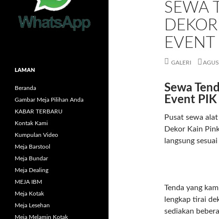
SEWA 
DEKOR 
EVENT
GALERI
AGUS
LAMAN
Sewa Tend
Beranda
Event PIK
Gambar Meja Pilihan Anda
KABAR TERBARU
Pusat sewa ala
Kontak Kami
Dekor Kain Pin
Kumpulan Video
langsung sesuai
Meja Barstool
Meja Bundar
Meja Dealing
MEJA IBM
Tenda yang kam
Meja Kotak
lengkap tirai de
Meja Lesehan
sediakan bebera
Meja Melamin Kotak