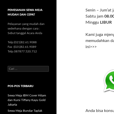
Senin – Jum’at
PEMESANAN SEWA MEJA
MUDAH DAN CEPAT
Sabtu jam
08.00
Minggu
LIBUR
Pelayanan yang mudah dan
sederhana dengan cara :
Sebut tanggal Acara Anda
Kami juga mjeny
memudahkan dal
Telp:(021)82.61.9088
ini>>>
Fax :(021)82.61.9089
Telp.087877.520.712
C
a
r
i
POS-POS TERBARU
u
n
Sewa Meja IBM Cover Hitam
t
dan Kursi Tiffany Kayu Gold
u
Jakarta
k
:
Anda bisa kons
Sewa Meja Bundar Taplak