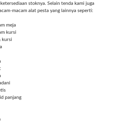
ketersediaan stoknya. Selain tenda kami juga
cam-macam alat pesta yang lainnya seperti:
m meja
m kursi
 kursi
a
n
t
a
adani
tis
id panjang
m