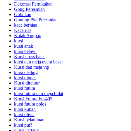
Dekorasi Pernikahan
Gong Peresmian
Gubukan
Gunting Pita Peresmian
kaca berhias
Kaca rias
Kotak Angpao
kursi
kursi anak
kursi betawi
Kursi cross back
kursi dan meja event besar
Kursi dan meja vip
kursi dealing
kursi dinner
Kursi direktur
kursi futura
kursi futura dan meja bulat
Kursi Futura Ftr-405
kursi futura polos
kursi kuliah
kursi olivia
Kursi pelaminan
kursi puff
Kursi Tiffany