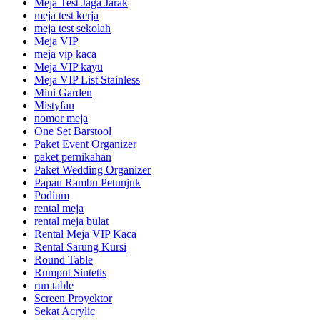
Meja Test Jaga Jarak
meja test kerja
meja test sekolah
Meja VIP
meja vip kaca
Meja VIP kayu
Meja VIP List Stainless
Mini Garden
Mistyfan
nomor meja
One Set Barstool
Paket Event Organizer
paket pernikahan
Paket Wedding Organizer
Papan Rambu Petunjuk
Podium
rental meja
rental meja bulat
Rental Meja VIP Kaca
Rental Sarung Kursi
Round Table
Rumput Sintetis
run table
Screen Proyektor
Sekat Acrylic