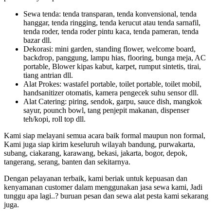
Sewa tenda: tenda transparan, tenda konvensional, tenda
hanggar, tenda ringging, tenda kerucut atau tenda sarnafil,
tenda roder, tenda roder pintu kaca, tenda pameran, tenda
bazar dll.
Dekorasi: mini garden, standing flower, welcome board,
backdrop, panggung, lampu hias, flooring, bunga meja, AC
portable, Blower kipas kabut, karpet, rumput sintetis, tirai,
tiang antrian dll.
Alat Prokes: wastafel portable, toilet portable, toilet mobil,
handsanitizer otomatis, kamera pengecek suhu sensor dll.
Alat Catering: piring, sendok, garpu, sauce dish, mangkok
sayur, pounch bowl, tang penjepit makanan, dispenser
teh/kopi, roll top dll.
Kami siap melayani semua acara baik formal maupun non formal,
Kami juga siap kirim keseluruh wilayah bandung, purwakarta,
subang, ciakarang, karawang, bekasi, jakarta, bogor, depok,
tangerang, serang, banten dan sekitarnya.
Dengan pelayanan terbaik, kami beriak untuk kepuasan dan
kenyamanan customer dalam menggunakan jasa sewa kami, Jadi
tunggu apa lagi..? buruan pesan dan sewa alat pesta kami sekarang
juga.