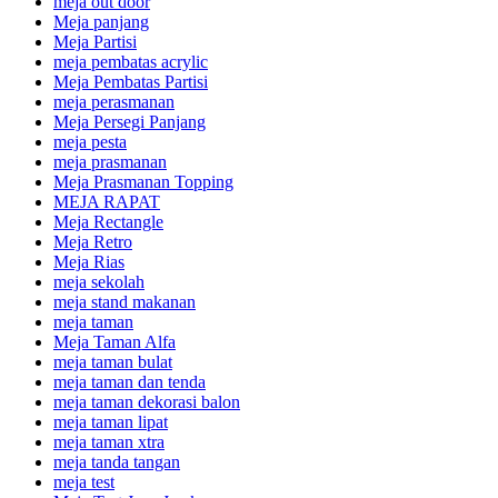
meja out door
Meja panjang
Meja Partisi
meja pembatas acrylic
Meja Pembatas Partisi
meja perasmanan
Meja Persegi Panjang
meja pesta
meja prasmanan
Meja Prasmanan Topping
MEJA RAPAT
Meja Rectangle
Meja Retro
Meja Rias
meja sekolah
meja stand makanan
meja taman
Meja Taman Alfa
meja taman bulat
meja taman dan tenda
meja taman dekorasi balon
meja taman lipat
meja taman xtra
meja tanda tangan
meja test