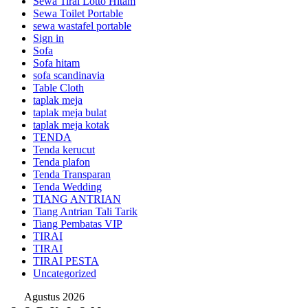
Sewa Tirai Lotto Hitam
Sewa Toilet Portable
sewa wastafel portable
Sign in
Sofa
Sofa hitam
sofa scandinavia
Table Cloth
taplak meja
taplak meja bulat
taplak meja kotak
TENDA
Tenda kerucut
Tenda plafon
Tenda Transparan
Tenda Wedding
TIANG ANTRIAN
Tiang Antrian Tali Tarik
Tiang Pembatas VIP
TIRAI
TIRAI
TIRAI PESTA
Uncategorized
Agustus 2026