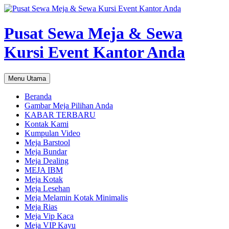
Pusat Sewa Meja & Sewa
Kursi Event Kantor Anda
Cari
Langsung
Menu Utama
ke
isi
Beranda
Gambar Meja Pilihan Anda
KABAR TERBARU
Kontak Kami
Kumpulan Video
Meja Barstool
Meja Bundar
Meja Dealing
MEJA IBM
Meja Kotak
Meja Lesehan
Meja Melamin Kotak Minimalis
Meja Rias
Meja Vip Kaca
Meja VIP Kayu