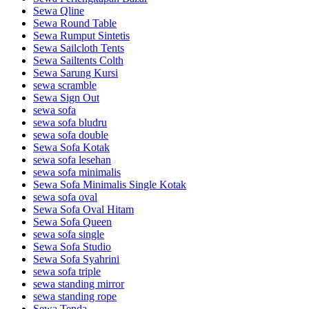
Sewa Qline
Sewa Round Table
Sewa Rumput Sintetis
Sewa Sailcloth Tents
Sewa Sailtents Colth
Sewa Sarung Kursi
sewa scramble
Sewa Sign Out
sewa sofa
sewa sofa bludru
sewa sofa double
Sewa Sofa Kotak
sewa sofa lesehan
sewa sofa minimalis
Sewa Sofa Minimalis Single Kotak
sewa sofa oval
Sewa Sofa Oval Hitam
Sewa Sofa Queen
sewa sofa single
Sewa Sofa Studio
Sewa Sofa Syahrini
sewa sofa triple
sewa standing mirror
sewa standing rope
Sewa Tenda