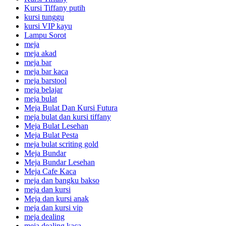
Kursi Tiffany putih
kursi tunggu
kursi VIP kayu
Lampu Sorot
meja
meja akad
meja bar
meja bar kaca
meja barstool
meja belajar
meja bulat
Meja Bulat Dan Kursi Futura
meja bulat dan kursi tiffany
Meja Bulat Lesehan
Meja Bulat Pesta
meja bulat scriting gold
Meja Bundar
Meja Bundar Lesehan
Meja Cafe Kaca
meja dan bangku bakso
meja dan kursi
Meja dan kursi anak
meja dan kursi vip
meja dealing
meja dealing kaca