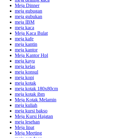
Meja Dinner
meja gubugan
meja gubukan
meja IBM
meja kaca
Meja Kaca Bulat
meja kafe
meja kantin
meja kantor
Meja Kantor Hpl
meja kayu
meja kelas
meja konsul
meja kopi
meja kotak
meja kotak 180x80cm
meja kotak ibm
Meja Kotak Melamin
meja kuliah
meja kursi bakso
Meja Kursi Hajatan
meja lesehan
Meja lipat
Meja Meeting