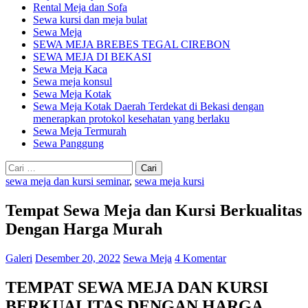
Rental Meja dan Sofa
Sewa kursi dan meja bulat
Sewa Meja
SEWA MEJA BREBES TEGAL CIREBON
SEWA MEJA DI BEKASI
Sewa Meja Kaca
Sewa meja konsul
Sewa Meja Kotak
Sewa Meja Kotak Daerah Terdekat di Bekasi dengan
menerapkan protokol kesehatan yang berlaku
Sewa Meja Termurah
Sewa Panggung
Cari
untuk:
sewa meja dan kursi seminar
,
sewa meja kursi
Tempat Sewa Meja dan Kursi Berkualitas
Dengan Harga Murah
Galeri
Desember 20, 2022
Sewa Meja
4 Komentar
TEMPAT SEWA MEJA DAN KURSI
BERKUALITAS DENGAN HARGA