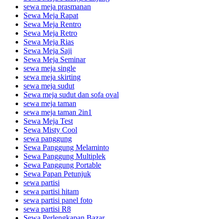
sewa meja prasmanan
Sewa Meja Rapat
Sewa Meja Rentro
Sewa Meja Retro
Sewa Meja Rias
Sewa Meja Saji
Sewa Meja Seminar
sewa meja single
sewa meja skirting
sewa meja sudut
Sewa meja sudut dan sofa oval
sewa meja taman
sewa meja taman 2in1
Sewa Meja Test
Sewa Misty Cool
sewa panggung
Sewa Panggung Melaminto
Sewa Panggung Multiplek
Sewa Panggung Portable
Sewa Papan Petunjuk
sewa partisi
sewa partisi hitam
sewa partisi panel foto
sewa partisi R8
Sewa Perlengkapan Bazar