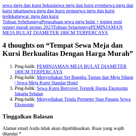
sewa meja dan kursi bekasi
sewa meja dan kursi event
sewa meja dan
kursi jakarta
sewa meja dan kursi pesta
sewa meja dan kursi
terdekat
sewac meja dan kursi
Navigasi
Tulisan Sebelumnya
Perusahaan sewa meja bulat + toping poni
runner murah promo 2023
Tulisan Selanjutnya
PEMINJAMAN
Tulisan
MEJA BULAT DIAMETER 180CM TERPERCAYA
4 thoughts on “Tempat Sewa Meja dan
Kursi Berkualitas Dengan Harga Murah”
Ping-balik:
PEMINJAMAN MEJA BULAT DIAMETER
180CM TERPERCAYA
Ping-balik:
Menyediakan Set Bangku Taman dan Meja Silang
| Sewa Meja Kursi Standar Hotel
Ping-balik:
Sewa Kursi Bercover Terunik Harga Ekonomis
Jakarta Selatan
Ping-balik:
Menyediakan Tenda Permeter Siap Pasang Sewa
Ekonomis
Tinggalkan Balasan
Alamat email Anda tidak akan dipublikasikan.
Ruas yang wajib
ditandai
*