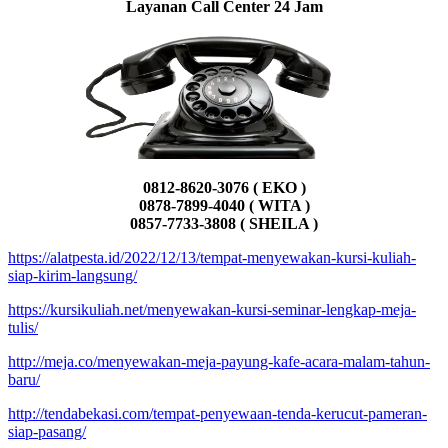
Layanan Call Center 24 Jam
0812-8620-3076 ( EKO )
0878-7899-4040 ( WITA )
0857-7733-3808 ( SHEILA )
https://alatpesta.id/2022/12/13/tempat-menyewakan-kursi-kuliah-
siap-kirim-langsung/
https://kursikuliah.net/menyewakan-kursi-seminar-lengkap-meja-
tulis/
http://meja.co/menyewakan-meja-payung-kafe-acara-malam-tahun-
baru/
http://tendabekasi.com/tempat-penyewaan-tenda-kerucut-pameran-
siap-pasang/