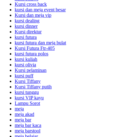
Kursi cross back
kursi dan meja event besar
Kursi dan meja vip
kursi dealing
kursi dinner
Kursi direktur
kursi futura
kursi futura dan meja bulat
Kursi Futura Ftr-405
kursi futura polos
kursi kuliah
kursi olivia
Kursi pelaminan
kursi puff
Kursi Tiffany
Kursi Tiffany putih
kursi tunggu
kursi VIP kayu
Lampu Sorot
meja
meja akad
meja bar
meja bar kaca
meja barstool
meja belajar