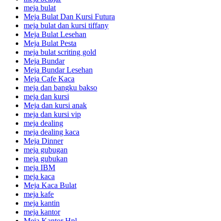
meja bulat
Meja Bulat Dan Kursi Futura
meja bulat dan kursi tiffany
Meja Bulat Lesehan
Meja Bulat Pesta
meja bulat scriting gold
Meja Bundar
Meja Bundar Lesehan
Meja Cafe Kaca
meja dan bangku bakso
meja dan kursi
Meja dan kursi anak
meja dan kursi vip
meja dealing
meja dealing kaca
Meja Dinner
meja gubugan
meja gubukan
meja IBM
meja kaca
Meja Kaca Bulat
meja kafe
meja kantin
meja kantor
Meja Kantor Hpl