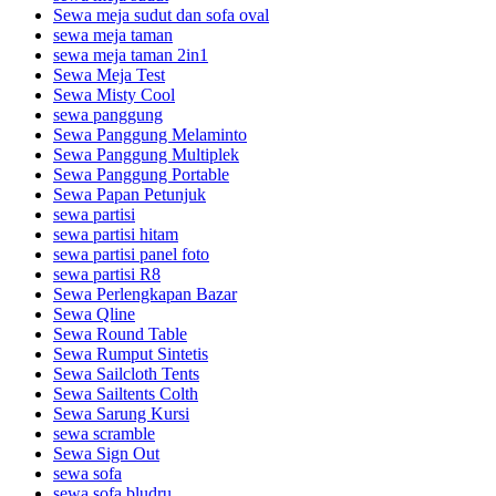
Sewa meja sudut dan sofa oval
sewa meja taman
sewa meja taman 2in1
Sewa Meja Test
Sewa Misty Cool
sewa panggung
Sewa Panggung Melaminto
Sewa Panggung Multiplek
Sewa Panggung Portable
Sewa Papan Petunjuk
sewa partisi
sewa partisi hitam
sewa partisi panel foto
sewa partisi R8
Sewa Perlengkapan Bazar
Sewa Qline
Sewa Round Table
Sewa Rumput Sintetis
Sewa Sailcloth Tents
Sewa Sailtents Colth
Sewa Sarung Kursi
sewa scramble
Sewa Sign Out
sewa sofa
sewa sofa bludru