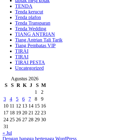
taplak meja kotak
TENDA
Tenda kerucut
Tenda plafon
Tenda Transparan
Tenda Wedding
TIANG ANTRIAN
Tiang Antrian Tali Tarik
Tiang Pembatas VIP
TIRAI
TIRAI
TIRAI PESTA
Uncategorized
Agustus 2026
S
S
R
K
J
S
M
1
2
3
4
5
6
7
8
9
10
11
12
13
14
15
16
17
18
19
20
21
22
23
24
25
26
27
28
29
30
31
« Jul
Dengan bangga bertenaga WordPress