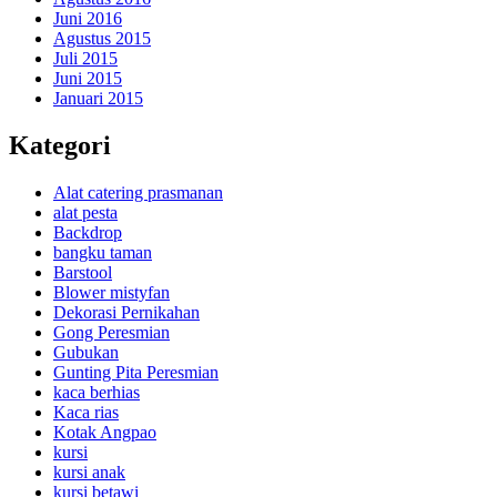
Juni 2016
Agustus 2015
Juli 2015
Juni 2015
Januari 2015
Kategori
Alat catering prasmanan
alat pesta
Backdrop
bangku taman
Barstool
Blower mistyfan
Dekorasi Pernikahan
Gong Peresmian
Gubukan
Gunting Pita Peresmian
kaca berhias
Kaca rias
Kotak Angpao
kursi
kursi anak
kursi betawi