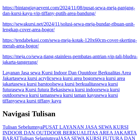
https://bintangjayaevent.com/2024/11/08/pusat-sewa-meja-panjang-
dan-kursi-kayu-vip-tiffany-putih-area-bandung/
https://sewakursi.net/2024/11/solusi-sewa-meja-bundar-ribuan-unit-
lengkap-cover-area-bogor/
https://tendabekasi.com/sewa-meja-kotak-120x60cm-cover-skerting-
merah-area-bogor/
https://meja.co/sewa-tiang-stainless-pembatas-antrian-vip-tali-bludru-
jakarta-tangerang/
Layanan Jasa sewa Kursi Indoor Dan Ouutdoor Berkualitas Area
Jakarta
sewa kursi acrylic
sewa kursi area bogor
sewa kursi area
jakarta
sewa kursi barstool
sewa kursi berkualitas
sewa kursi
futura
sewa Kursi futura Bekasi
sewa kursi indoor
sewa kursi
outdoor
sewa kursi taman
sewa kursi taman kayu
sewa kursi
tiffany
sewa kursi tiffany kayu
Navigasi Tulisan
Tulisan Sebelumnya
PUSAT LAYANAN JASA SEWA KURSI
INDOOR DAN OUTDOOR BERKUALITAS AREA JAKARTA
BARAT
Tulisan Selanjutnya
JASA SEWA KURSI FUTURA DAN