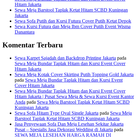
Hitam Jakarta
Sewa Meja Barstool Taplak Ketat Hitam SCBD Kuningan
Jakarta
Sewa Sofa Putih dan Kursi Futura Cover Putih Ketat Depok
Sewa Kursi Futura dan Meja Ibm Cover Putih Event Wisma
Danantara
Komentar Terbaru
Sewa Karpet Sajadah dan Backdrop Printing Jakarta
pada
Sewa Meja Bundar Taplak Hitam dan Kursi Event Cover
Hitam Jakarta
Sewa Meja Kotak Cover Skirting Putih Topping Gold Jakarta
pada
Sewa Meja Bundar Taplak Hitam dan Kursi Event
Cover Hitam Jakarta
Sewa Meja Bundar Taplak Hitam dan Kursi Event Cover
Hitam Jakarta | Pusat Sewa Meja & Sewa Kursi Event Kantor
Anda
pada
Sewa Meja Barstool Taplak Ketat Hitam SCBD
Kuningan Jakarta
Sewa Sofa Hitam Type Oval Single Jakarta
pada
Sewa Meja
Barstool Taplak Ketat Hitam SCBD Kuningan Jakarta
Jasa Penyewaan Sofa Dan Meja Lesehan Sekitar Jakarta
Pusat – Spesialis Jasa Dekorasi Wedding di Jakarta
pada
SEWA MEJA LESEHAN HARGA RAMAH DI