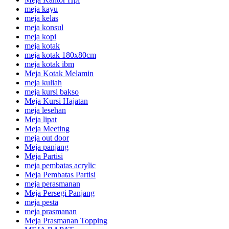
meja kayu
meja kelas
meja konsul
meja kopi
meja kotak
meja kotak 180x80cm
meja kotak ibm
Meja Kotak Melamin
meja kuliah
meja kursi bakso
Meja Kursi Hajatan
meja lesehan
Meja lipat
Meja Meeting
meja out door
Meja panjang
Meja Partisi
meja pembatas acrylic
Meja Pembatas Partisi
meja perasmanan
Meja Persegi Panjang
meja pesta
meja prasmanan
Meja Prasmanan Topping