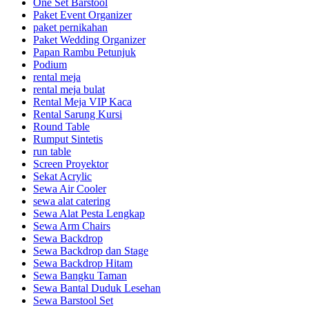
One Set Barstool
Paket Event Organizer
paket pernikahan
Paket Wedding Organizer
Papan Rambu Petunjuk
Podium
rental meja
rental meja bulat
Rental Meja VIP Kaca
Rental Sarung Kursi
Round Table
Rumput Sintetis
run table
Screen Proyektor
Sekat Acrylic
Sewa Air Cooler
sewa alat catering
Sewa Alat Pesta Lengkap
Sewa Arm Chairs
Sewa Backdrop
Sewa Backdrop dan Stage
Sewa Backdrop Hitam
Sewa Bangku Taman
Sewa Bantal Duduk Lesehan
Sewa Barstool Set