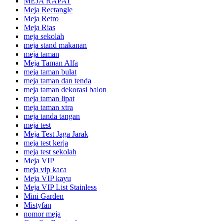
MEJA RAPAT
Meja Rectangle
Meja Retro
Meja Rias
meja sekolah
meja stand makanan
meja taman
Meja Taman Alfa
meja taman bulat
meja taman dan tenda
meja taman dekorasi balon
meja taman lipat
meja taman xtra
meja tanda tangan
meja test
Meja Test Jaga Jarak
meja test kerja
meja test sekolah
Meja VIP
meja vip kaca
Meja VIP kayu
Meja VIP List Stainless
Mini Garden
Mistyfan
nomor meja