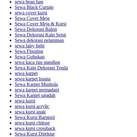
sewa bean bag
Sewa Black Curtain
sewa cover kursi
Sewa Cover Meja
Sewa Cover Meja & Kursi
Sewa Dekorasi Balon
Sewa Dekorasi Kain Serut
Sewa dekorasi pelaminan
sewa fairy light
Sewa Flooring
Sewa Gubukan
sewa kaca rias standing
Sewa Kain Dekorasi Tenda
sewa karpet
sewa karpet buana
Sewa Karpet Mushola
sewa karpet permadani
Sewa Karpet sajadah
sewa kursi
sewa kursi acrylic
sewa kursi anak
Sewa Kursi Barstool
sewa kursi chitose
sewa kursi crossback
Sewa Kursi Direktur