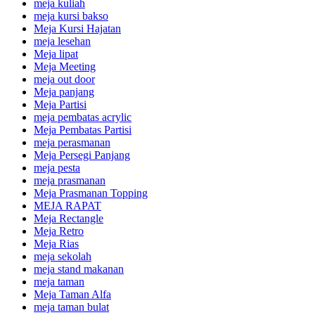
meja kuliah
meja kursi bakso
Meja Kursi Hajatan
meja lesehan
Meja lipat
Meja Meeting
meja out door
Meja panjang
Meja Partisi
meja pembatas acrylic
Meja Pembatas Partisi
meja perasmanan
Meja Persegi Panjang
meja pesta
meja prasmanan
Meja Prasmanan Topping
MEJA RAPAT
Meja Rectangle
Meja Retro
Meja Rias
meja sekolah
meja stand makanan
meja taman
Meja Taman Alfa
meja taman bulat