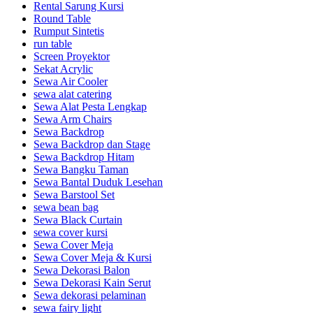
Rental Sarung Kursi
Round Table
Rumput Sintetis
run table
Screen Proyektor
Sekat Acrylic
Sewa Air Cooler
sewa alat catering
Sewa Alat Pesta Lengkap
Sewa Arm Chairs
Sewa Backdrop
Sewa Backdrop dan Stage
Sewa Backdrop Hitam
Sewa Bangku Taman
Sewa Bantal Duduk Lesehan
Sewa Barstool Set
sewa bean bag
Sewa Black Curtain
sewa cover kursi
Sewa Cover Meja
Sewa Cover Meja & Kursi
Sewa Dekorasi Balon
Sewa Dekorasi Kain Serut
Sewa dekorasi pelaminan
sewa fairy light