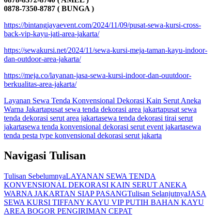
0878-7350-8787 ( BUNGA )
https://bintangjayaevent.com/2024/11/09/pusat-sewa-kursi-cross-
back-vip-kayu-jati-area-jakarta/
https://sewakursi.net/2024/11/sewa-kursi-meja-taman-kayu-indoor-
dan-outdoor-area-jakarta/
https://meja.co/layanan-jasa-sewa-kursi-indoor-dan-ouutdoor-
berkualitas-area-jakarta/
Layanan Sewa Tenda Konvensional Dekorasi Kain Serut Aneka
Warna Jakarta
pusat sewa tenda dekorasi area jakarta
pusat sewa
tenda dekorasi serut area jakarta
sewa tenda dekorasi tirai serut
jakarta
sewa tenda konvensional dekorasi serut event jakarta
sewa
tenda pesta type konvensional dekorasi serut jakarta
Navigasi Tulisan
Tulisan Sebelumnya
LAYANAN SEWA TENDA
KONVENSIONAL DEKORASI KAIN SERUT ANEKA
WARNA JAKARTAN SIAP PASANG
Tulisan Selanjutnya
JASA
SEWA KURSI TIFFANY KAYU VIP PUTIH BAHAN KAYU
AREA BOGOR PENGIRIMAN CEPAT