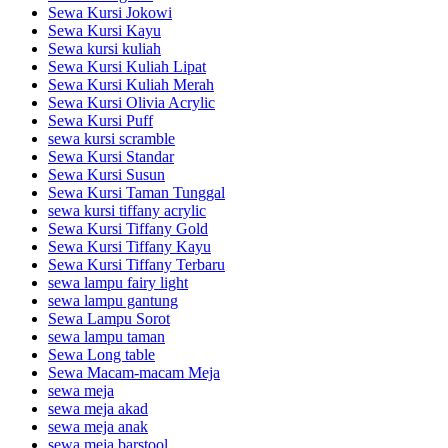
Sewa Kursi Jokowi
Sewa Kursi Kayu
Sewa kursi kuliah
Sewa Kursi Kuliah Lipat
Sewa Kursi Kuliah Merah
Sewa Kursi Olivia Acrylic
Sewa Kursi Puff
sewa kursi scramble
Sewa Kursi Standar
Sewa Kursi Susun
Sewa Kursi Taman Tunggal
sewa kursi tiffany acrylic
Sewa Kursi Tiffany Gold
Sewa Kursi Tiffany Kayu
Sewa Kursi Tiffany Terbaru
sewa lampu fairy light
sewa lampu gantung
Sewa Lampu Sorot
sewa lampu taman
Sewa Long table
Sewa Macam-macam Meja
sewa meja
sewa meja akad
sewa meja anak
sewa meja barstool