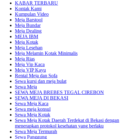
KABAR TERBARU
Kontak Kami
Kumpulan Video
Meja Barstool
Meja Bundar
Meja Dealing
MEJA IBM
Meja Kotak
Meja Lesehan
Meja Melamin Kotak Minimalis
Meja Rias
Meja Vip Kaca
Meja VIP Kayu
Rental Meja dan Sofa
Sewa kursi dan meja bulat
Sewa Meja
SEWA MEJA BREBES TEGAL CIREBON
SEWA MEJA DI BEKASI
Sewa Meja Kaca
Sewa meja konsul
Sewa Meja Kotak
Sewa Meja Kotak Daerah Terdekat di Bekasi dengan
menerapkan protokol kesehatan yang berlaku
Sewa Meja Termurah
Sewa Panggung