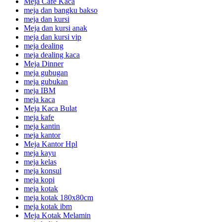
Meja Cafe Kaca
meja dan bangku bakso
meja dan kursi
Meja dan kursi anak
meja dan kursi vip
meja dealing
meja dealing kaca
Meja Dinner
meja gubugan
meja gubukan
meja IBM
meja kaca
Meja Kaca Bulat
meja kafe
meja kantin
meja kantor
Meja Kantor Hpl
meja kayu
meja kelas
meja konsul
meja kopi
meja kotak
meja kotak 180x80cm
meja kotak ibm
Meja Kotak Melamin