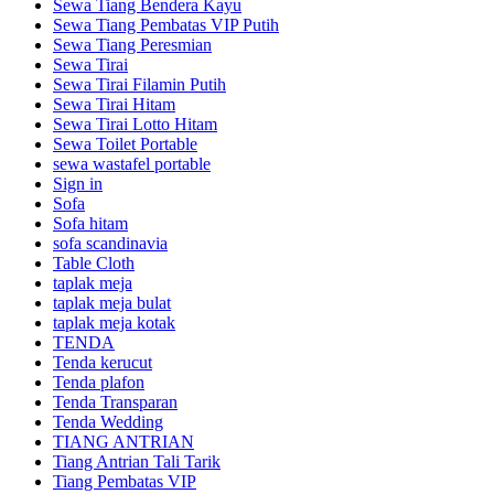
Sewa Tiang Bendera Kayu
Sewa Tiang Pembatas VIP Putih
Sewa Tiang Peresmian
Sewa Tirai
Sewa Tirai Filamin Putih
Sewa Tirai Hitam
Sewa Tirai Lotto Hitam
Sewa Toilet Portable
sewa wastafel portable
Sign in
Sofa
Sofa hitam
sofa scandinavia
Table Cloth
taplak meja
taplak meja bulat
taplak meja kotak
TENDA
Tenda kerucut
Tenda plafon
Tenda Transparan
Tenda Wedding
TIANG ANTRIAN
Tiang Antrian Tali Tarik
Tiang Pembatas VIP