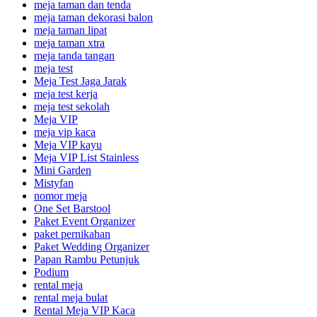
meja taman dan tenda
meja taman dekorasi balon
meja taman lipat
meja taman xtra
meja tanda tangan
meja test
Meja Test Jaga Jarak
meja test kerja
meja test sekolah
Meja VIP
meja vip kaca
Meja VIP kayu
Meja VIP List Stainless
Mini Garden
Mistyfan
nomor meja
One Set Barstool
Paket Event Organizer
paket pernikahan
Paket Wedding Organizer
Papan Rambu Petunjuk
Podium
rental meja
rental meja bulat
Rental Meja VIP Kaca