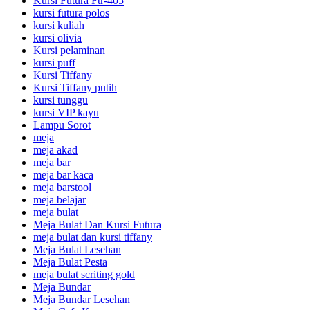
Kursi Futura Ftr-405
kursi futura polos
kursi kuliah
kursi olivia
Kursi pelaminan
kursi puff
Kursi Tiffany
Kursi Tiffany putih
kursi tunggu
kursi VIP kayu
Lampu Sorot
meja
meja akad
meja bar
meja bar kaca
meja barstool
meja belajar
meja bulat
Meja Bulat Dan Kursi Futura
meja bulat dan kursi tiffany
Meja Bulat Lesehan
Meja Bulat Pesta
meja bulat scriting gold
Meja Bundar
Meja Bundar Lesehan