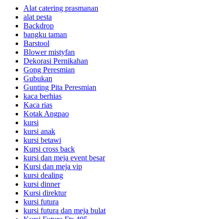
Alat catering prasmanan
alat pesta
Backdrop
bangku taman
Barstool
Blower mistyfan
Dekorasi Pernikahan
Gong Peresmian
Gubukan
Gunting Pita Peresmian
kaca berhias
Kaca rias
Kotak Angpao
kursi
kursi anak
kursi betawi
Kursi cross back
kursi dan meja event besar
Kursi dan meja vip
kursi dealing
kursi dinner
Kursi direktur
kursi futura
kursi futura dan meja bulat