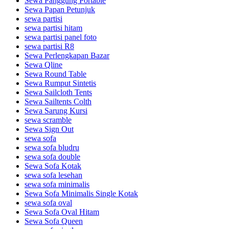
Sewa Panggung Portable
Sewa Papan Petunjuk
sewa partisi
sewa partisi hitam
sewa partisi panel foto
sewa partisi R8
Sewa Perlengkapan Bazar
Sewa Qline
Sewa Round Table
Sewa Rumput Sintetis
Sewa Sailcloth Tents
Sewa Sailtents Colth
Sewa Sarung Kursi
sewa scramble
Sewa Sign Out
sewa sofa
sewa sofa bludru
sewa sofa double
Sewa Sofa Kotak
sewa sofa lesehan
sewa sofa minimalis
Sewa Sofa Minimalis Single Kotak
sewa sofa oval
Sewa Sofa Oval Hitam
Sewa Sofa Queen