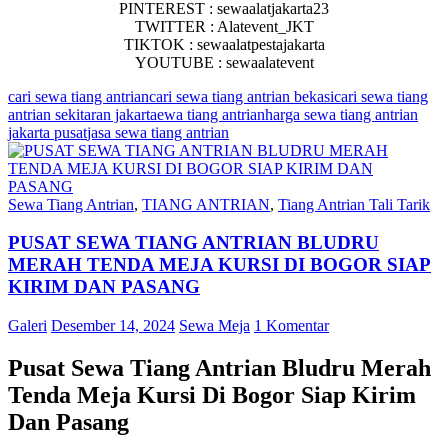
PINTEREST : sewaalatjakarta23
TWITTER : Alatevent_JKT
TIKTOK : sewaalatpestajakarta
YOUTUBE : sewaalatevent
cari sewa tiang antrian
cari sewa tiang antrian bekasi
cari sewa tiang
antrian sekitaran jakarta
ewa tiang antrian
harga sewa tiang antrian
jakarta pusat
jasa sewa tiang antrian
Sewa Tiang Antrian
,
TIANG ANTRIAN
,
Tiang Antrian Tali Tarik
PUSAT SEWA TIANG ANTRIAN BLUDRU
MERAH TENDA MEJA KURSI DI BOGOR SIAP
KIRIM DAN PASANG
Galeri
Desember 14, 2024
Sewa Meja
1 Komentar
Pusat Sewa Tiang Antrian Bludru Merah
Tenda Meja Kursi Di Bogor Siap Kirim
Dan Pasang