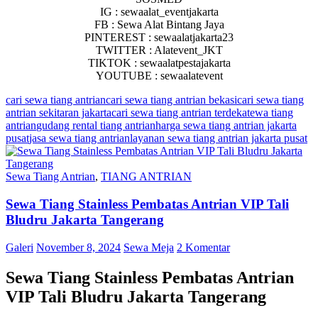
IG : sewaalat_eventjakarta
FB : Sewa Alat Bintang Jaya
PINTEREST : sewaalatjakarta23
TWITTER : Alatevent_JKT
TIKTOK : sewaalatpestajakarta
YOUTUBE : sewaalatevent
cari sewa tiang antrian
cari sewa tiang antrian bekasi
cari sewa tiang
antrian sekitaran jakarta
cari sewa tiang antrian terdekat
ewa tiang
antrian
gudang rental tiang antrian
harga sewa tiang antrian jakarta
pusat
jasa sewa tiang antrian
layanan sewa tiang antrian jakarta pusat
Sewa Tiang Antrian
,
TIANG ANTRIAN
Sewa Tiang Stainless Pembatas Antrian VIP Tali
Bludru Jakarta Tangerang
Galeri
November 8, 2024
Sewa Meja
2 Komentar
Sewa Tiang Stainless Pembatas Antrian
VIP Tali Bludru Jakarta Tangerang