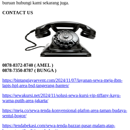
buruan hubungi kami sekarang juga.
CONTACT US
0878-8372-8740 ( AMEL )
0878-7350-8787 ( BUNGA )
https://bintangjayaevent.com/2024/11/07/layanan-sewa-meja-ibm-
lapis-hpl-area-bsd-tangerang-banten/
https://sewakursi.net/2024/11/solusi-sewa-kursi-vip-tiffany-kayu-
warna-putih-area-jakarta/
https://meja.co/sewa-tenda-konvensional-plafon-area-taman-budaya-
sentul-bogor/
https://tendabekasi.com/sewa-tenda-bazzar-pasar-malam-atap-