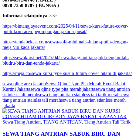
0878-7350-8787 ( BUNGA )
Informasi selanjutnya
>>>
https://bintangjayaevent.com/2025/04/11/sewa-kursi-futura-cover-
putih-krim-area-pejompongan-jakarta-pusat/
https://tendabekasi.com/sewa-sofa-minimalis-hitam-putih-dengan-
meja-vip-kaca-jakarta/
https://sewakursi.net/2025/04/sewa-tiang-antrian-gold-dengan-tali-
bludru-biru-dan-tenda-jakarta/
https://meja.co/sewa-kursi-type-susun-futura-cover-hitam-di-jakarta/
sewa qline area jakarta
Sewa Qline Type Pita Merah Event Balai
Kartini Jakarta
sewa qline type pita merah jakarta
sewa tiang antrian
stainless tali merah
sewa tiang antrian stainless tali tarik merah
sewa
tiang antrian stainlss tali merah
sewa tiang antrian stianless merah
jakarta
Sewa Tiang Antrian
,
TIANG ANTRIAN
,
Tiang Antrian Tali Tarik
SEWA TIANG ANTRIAN SABUK BIRU DAN