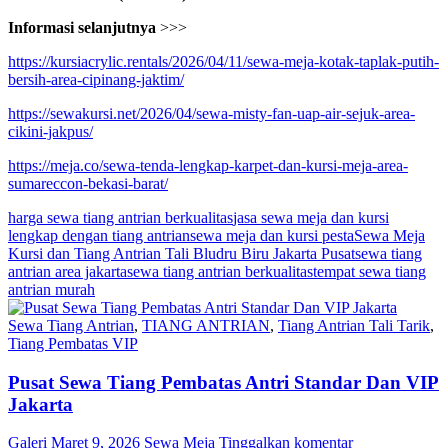
Informasi selanjutnya
>>>
https://kursiacrylic.rentals/2026/04/11/sewa-meja-kotak-taplak-putih-
bersih-area-cipinang-jaktim/
https://sewakursi.net/2026/04/sewa-misty-fan-uap-air-sejuk-area-
cikini-jakpus/
https://meja.co/sewa-tenda-lengkap-karpet-dan-kursi-meja-area-
sumareccon-bekasi-barat/
harga sewa tiang antrian berkualitas
jasa sewa meja dan kursi
lengkap dengan tiang antrian
sewa meja dan kursi pesta
Sewa Meja
Kursi dan Tiang Antrian Tali Bludru Biru Jakarta Pusat
sewa tiang
antrian area jakarta
sewa tiang antrian berkualitas
tempat sewa tiang
antrian murah
Sewa Tiang Antrian
,
TIANG ANTRIAN
,
Tiang Antrian Tali Tarik
,
Tiang Pembatas VIP
Pusat Sewa Tiang Pembatas Antri Standar Dan VIP
Jakarta
Galeri
Maret 9, 2026
Sewa Meja
Tinggalkan komentar