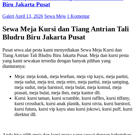
Biru Jakarta Pusat
Galeri
April 13, 2026
Sewa Meja
1 Komentar
Sewa Meja Kursi dan Tiang Antrian Tali
Bludru Biru Jakarta Pusat
Pusat sewa alat pesta kami menyediakan Sewa Meja Kursi dan
Tiang Antrian Tali Bludru Biru Jakarta Pusat. Meja dan kursi pesta
yang kami sewakan tersedia dengan banyak pilihan yang
diantaranya:
Meja: meja kotak, meja lesehan, meja vip kayu, meja partisi,
meja sudut, meja test, meja retro, meja partisi, meja samping,
meja sudut, meja barstool, meja bulat, meja konsul, meja
prasati, meja bulat, meja ibm, meja kantor dll.
Kursi: kursi taman, kursi scramble, kursi raffles, kursi tiffany,
kursi crossback, kursi anak plastik, kursi oivia, kursi barstool,
kursi futura, kursi vip kayu atau kursi jokowi, kursi puff, kursi
direktur dll.
Anda bisa pilih meja dan kursi mana yang sesuai dengan kebutuhan