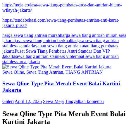
https://meja.co/jasa-sewa-tiang-pembatas-area-dan-antrian-hitam-
wilayah-jakarta/
https://tendabekasi.com/sewa-tiang-pembatas-antrian-anti-karat-
jakarta-pusat/
harga sewa tiang antrian murah
harga sewa tiang antrian murah area
jakarta
jasa sewa tiang antrian berkualitas
jasa sewa tiang antrian
stainless standar
layanan sewa tiang antrian atau tiang pembatas
jakarta
Pusat Sewa Tiang Pembatas Antri Standar Dan VIP
Jakarta
sewa tiang antrian stainless vip
tempat sewa tiang antrian
stainless area jakarta
Sewa Qline
,
Sewa Tiang Antrian
,
TIANG ANTRIAN
Sewa Qline Type Pita Merah Event Balai Kartini
Jakarta
Galeri
April 12, 2025
Sewa Meja
Tinggalkan komentar
Sewa Qline Type Pita Merah Event Balai
Kartini Jakarta