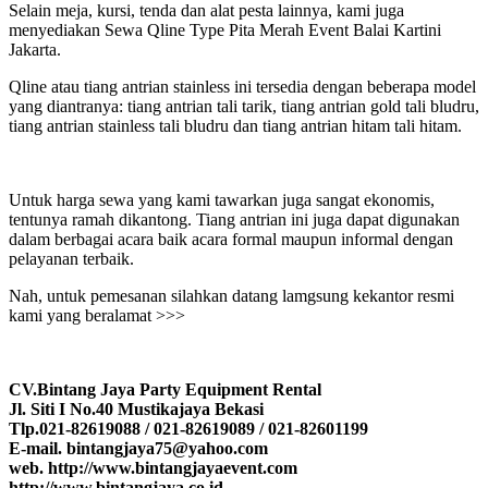
Selain meja, kursi, tenda dan alat pesta lainnya, kami juga
menyediakan Sewa Qline Type Pita Merah Event Balai Kartini
Jakarta.
Qline atau tiang antrian stainless ini tersedia dengan beberapa model
yang diantranya: tiang antrian tali tarik, tiang antrian gold tali bludru,
tiang antrian stainless tali bludru dan tiang antrian hitam tali hitam.
Untuk harga sewa yang kami tawarkan juga sangat ekonomis,
tentunya ramah dikantong. Tiang antrian ini juga dapat digunakan
dalam berbagai acara baik acara formal maupun informal dengan
pelayanan terbaik.
Nah, untuk pemesanan silahkan datang lamgsung kekantor resmi
kami yang beralamat >>>
CV.Bintang Jaya Party Equipment Rental
Jl. Siti I No.40 Mustikajaya Bekasi
Tlp.021-82619088 / 021-82619089 / 021-82601199
E-mail. bintangjaya75@yahoo.com
web. http://www.bintangjayaevent.com
http://www.bintangjaya.co.id