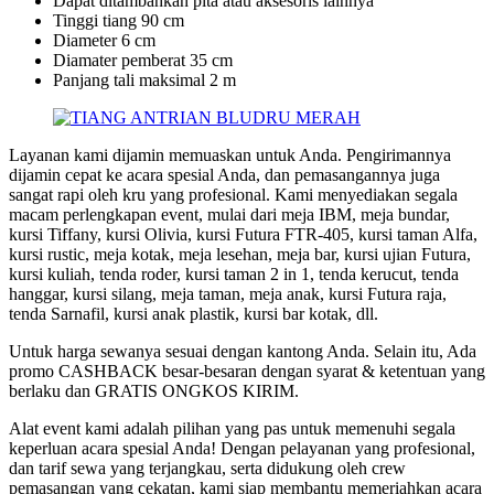
Dapat ditambahkan pita atau aksesoris lainnya
Tinggi tiang 90 cm
Diameter 6 cm
Diamater pemberat 35 cm
Panjang tali maksimal 2 m
Layanan kami dijamin memuaskan untuk Anda. Pengirimannya
dijamin cepat ke acara spesial Anda, dan pemasangannya juga
sangat rapi oleh kru yang profesional. Kami menyediakan segala
macam perlengkapan event, mulai dari meja IBM, meja bundar,
kursi Tiffany, kursi Olivia, kursi Futura FTR-405, kursi taman Alfa,
kursi rustic, meja kotak, meja lesehan, meja bar, kursi ujian Futura,
kursi kuliah, tenda roder, kursi taman 2 in 1, tenda kerucut, tenda
hanggar, kursi silang, meja taman, meja anak, kursi Futura raja,
tenda Sarnafil, kursi anak plastik, kursi bar kotak, dll.
Untuk harga sewanya sesuai dengan kantong Anda. Selain itu, Ada
promo CASHBACK besar-besaran dengan syarat & ketentuan yang
berlaku dan GRATIS ONGKOS KIRIM.
Alat event kami adalah pilihan yang pas untuk memenuhi segala
keperluan acara spesial Anda! Dengan pelayanan yang profesional,
dan tarif sewa yang terjangkau, serta didukung oleh crew
pemasangan yang cekatan, kami siap membantu memeriahkan acara