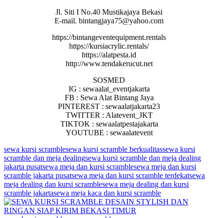
Jl. Siti I No.40 Mustikajaya Bekasi
E-mail. bintangjaya75@yahoo.com
https://bintangeventequipment.rentals
https://kursiacrylic.rentals/
https://alatpesta.id
http://www.tendakerucut.net
SOSMED
IG : sewaalat_eventjakarta
FB : Sewa Alat Bintang Jaya
PINTEREST : sewaalatjakarta23
TWITTER : Alatevent_JKT
TIKTOK : sewaalatpestajakarta
YOUTUBE : sewaalatevent
sewa kursi scramble
sewa kursi scramble berkualitas
sewa kursi
scramble dan meja dealing
sewa kursi scramble dan meja dealing
jakarta pusat
sewa meja dan kursi scramble
sewa meja dan kursi
scramble jakarta pusat
sewa meja dan kursi scramble terdekat
sewa
meja dealing dan kursi scramble
sewa meja dealing dan kursi
scramble jakarta
sewa meja kaca dan kursi scramble