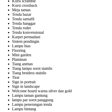
Kursi scramble
Kursi crossback
Meja taman
Tenda bazar
Tenda sarnafil
Tenda hanggar
Tenda roder
Tenda konvensional
Karpet permadani
Sistem pendingin
Lampu hias
Flooring
Mini garden
Plaminan
Tiang antrian
Tiang lampu sorot stainlis
Tiang bendera stainlis
Tirai
Sign in portrait
Sign in landscape
Welcome board warna silver dan gold
Lampu taman gantung
lampu par sorot panggung
Lampu penerangan tenda
Lampu bintang