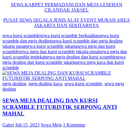
SEWA KARPET PERMADANI DAN MEJA LESEHAN
CILANDAK JAKSEL
PUSAT
SEWA
SEGALA JENIS ALAT EVENT MURAH AREA
JAKARTA DAN SEKITARNYA
sewa kursi scramble
sewa kursi scramble berkualitas
sewa kursi
scramble dan meja dealing
sewa kursi scramble dan meja dealing
jakarta pusat
sewa kursi scramble jakarta
sewa meja dan kursi
scramble
sewa meja dan kursi scramble jakarta pusat
sewa meja dan
kursi scramble terdekat
sewa meja dealing dan kursi scramble
sewa
meja dealing dan kursi scramble jakarta
sewa meja kaca dan kursi
scramble
meja dealing
,
meja dealing kaca
,
sewa kursi scramble
,
sewa meja
dealing
SEWA MEJA DEALING DAN KURSI
SCRAMBLE FUTURISTIK SERPONG ANTI
MAHAL
Galeri
Juli 15, 2023
Sewa Meja
1 Komentar