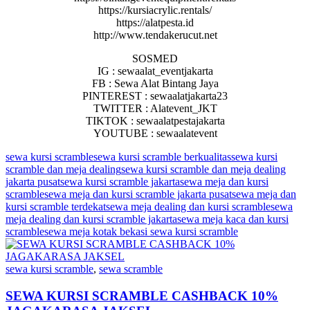
https://kursiacrylic.rentals/
https://alatpesta.id
http://www.tendakerucut.net
SOSMED
IG : sewaalat_eventjakarta
FB : Sewa Alat Bintang Jaya
PINTEREST : sewaalatjakarta23
TWITTER : Alatevent_JKT
TIKTOK : sewaalatpestajakarta
YOUTUBE : sewaalatevent
sewa kursi scramble
sewa kursi scramble berkualitas
sewa kursi
scramble dan meja dealing
sewa kursi scramble dan meja dealing
jakarta pusat
sewa kursi scramble jakarta
sewa meja dan kursi
scramble
sewa meja dan kursi scramble jakarta pusat
sewa meja dan
kursi scramble terdekat
sewa meja dealing dan kursi scramble
sewa
meja dealing dan kursi scramble jakarta
sewa meja kaca dan kursi
scramble
sewa meja kotak bekasi sewa kursi scramble
sewa kursi scramble
,
sewa scramble
SEWA KURSI SCRAMBLE CASHBACK 10%