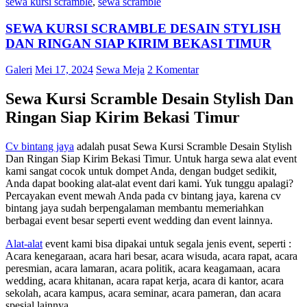
sewa kursi scramble
,
sewa scramble
SEWA KURSI SCRAMBLE DESAIN STYLISH
DAN RINGAN SIAP KIRIM BEKASI TIMUR
Galeri
Mei 17, 2024
Sewa Meja
2 Komentar
Sewa Kursi Scramble Desain Stylish Dan
Ringan Siap Kirim Bekasi Timur
Cv bintang jaya
adalah pusat Sewa Kursi Scramble Desain Stylish
Dan Ringan Siap Kirim Bekasi Timur. Untuk harga sewa alat event
kami sangat cocok untuk dompet Anda, dengan budget sedikit,
Anda dapat booking alat-alat event dari kami. Yuk tunggu apalagi?
Percayakan event mewah Anda pada cv bintang jaya, karena cv
bintang jaya sudah berpengalaman membantu memeriahkan
berbagai event besar seperti event wedding dan event lainnya.
Alat-alat
event kami bisa dipakai untuk segala jenis event, seperti :
Acara kenegaraan, acara hari besar, acara wisuda, acara rapat, acara
peresmian, acara lamaran, acara politik, acara keagamaan, acara
wedding, acara khitanan, acara rapat kerja, acara di kantor, acara
sekolah, acara kampus, acara seminar, acara pameran, dan acara
spesial lainnya.