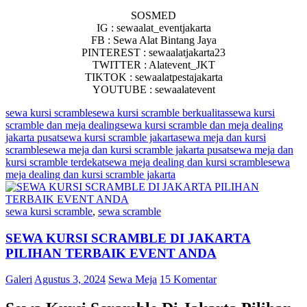
SOSMED
IG : sewaalat_eventjakarta
FB : Sewa Alat Bintang Jaya
PINTEREST : sewaalatjakarta23
TWITTER : Alatevent_JKT
TIKTOK : sewaalatpestajakarta
YOUTUBE : sewaalatevent
sewa kursi scramble
sewa kursi scramble berkualitas
sewa kursi
scramble dan meja dealing
sewa kursi scramble dan meja dealing
jakarta pusat
sewa kursi scramble jakarta
sewa meja dan kursi
scramble
sewa meja dan kursi scramble jakarta pusat
sewa meja dan
kursi scramble terdekat
sewa meja dealing dan kursi scramble
sewa
meja dealing dan kursi scramble jakarta
sewa kursi scramble
,
sewa scramble
SEWA KURSI SCRAMBLE DI JAKARTA
PILIHAN TERBAIK EVENT ANDA
Galeri
Agustus 3, 2024
Sewa Meja
15 Komentar