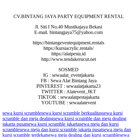
CV.BINTANG JAYA PARTY EQUIPMENT RENTAL
Jl. Siti I No.40 Mustikajaya Bekasi
E-mail. bintangjaya75@yahoo.com
https://bintangeventequipment.rentals
https://kursiacrylic.rentals/
https://alatpesta.id
http://www.tendakerucut.net
SOSMED
IG : sewaalat_eventjakarta
FB : Sewa Alat Bintang Jaya
PINTEREST : sewaalatjakarta23
TWITTER : Alatevent_JKT
TIKTOK : sewaalatpestajakarta
YOUTUBE : sewaalatevent
sewa kursi scramble
sewa kursi scramble berkualitas
sewa kursi
scramble dan meja dealing
sewa kursi scramble dan meja dealing
jakarta pusat
sewa kursi scramble jakarta
sewa meja dan kursi
scramble
sewa meja dan kursi scramble jakarta pusat
sewa meja dan
kursi scramble terdekat
sewa meja dealing dan kursi scramble
sewa