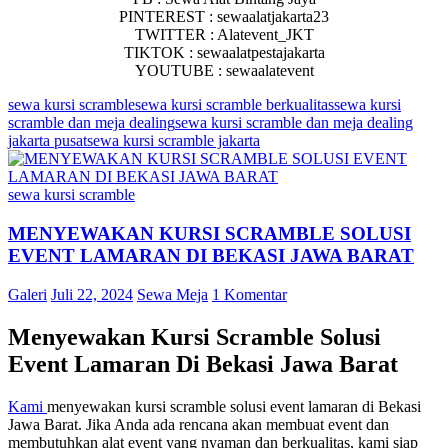
PINTEREST : sewaalatjakarta23
TWITTER : Alatevent_JKT
TIKTOK : sewaalatpestajakarta
YOUTUBE : sewaalatevent
sewa kursi scramble
sewa kursi scramble berkualitas
sewa kursi
scramble dan meja dealing
sewa kursi scramble dan meja dealing
jakarta pusat
sewa kursi scramble jakarta
sewa kursi scramble
MENYEWAKAN KURSI SCRAMBLE SOLUSI
EVENT LAMARAN DI BEKASI JAWA BARAT
Galeri
Juli 22, 2024
Sewa Meja
1 Komentar
Menyewakan Kursi Scramble Solusi
Event Lamaran Di Bekasi Jawa Barat
Kami
menyewakan kursi scramble solusi event lamaran di Bekasi
Jawa Barat. Jika Anda ada rencana akan membuat event dan
membutuhkan alat event yang nyaman dan berkualitas, kami siap