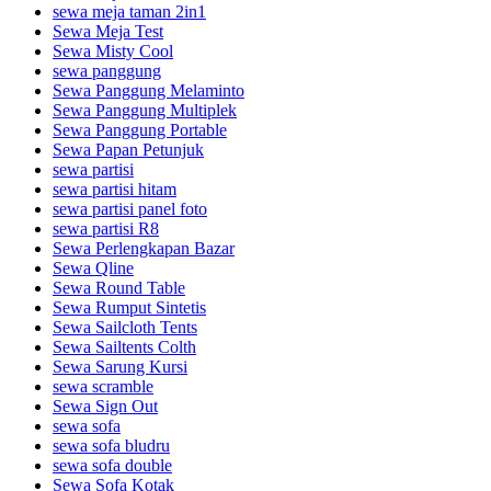
sewa meja taman 2in1
Sewa Meja Test
Sewa Misty Cool
sewa panggung
Sewa Panggung Melaminto
Sewa Panggung Multiplek
Sewa Panggung Portable
Sewa Papan Petunjuk
sewa partisi
sewa partisi hitam
sewa partisi panel foto
sewa partisi R8
Sewa Perlengkapan Bazar
Sewa Qline
Sewa Round Table
Sewa Rumput Sintetis
Sewa Sailcloth Tents
Sewa Sailtents Colth
Sewa Sarung Kursi
sewa scramble
Sewa Sign Out
sewa sofa
sewa sofa bludru
sewa sofa double
Sewa Sofa Kotak