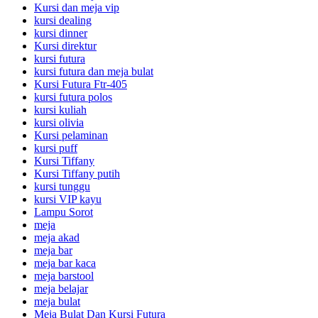
Kursi dan meja vip
kursi dealing
kursi dinner
Kursi direktur
kursi futura
kursi futura dan meja bulat
Kursi Futura Ftr-405
kursi futura polos
kursi kuliah
kursi olivia
Kursi pelaminan
kursi puff
Kursi Tiffany
Kursi Tiffany putih
kursi tunggu
kursi VIP kayu
Lampu Sorot
meja
meja akad
meja bar
meja bar kaca
meja barstool
meja belajar
meja bulat
Meja Bulat Dan Kursi Futura