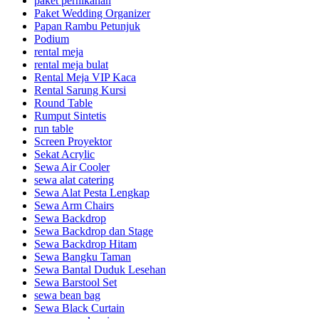
paket pernikahan
Paket Wedding Organizer
Papan Rambu Petunjuk
Podium
rental meja
rental meja bulat
Rental Meja VIP Kaca
Rental Sarung Kursi
Round Table
Rumput Sintetis
run table
Screen Proyektor
Sekat Acrylic
Sewa Air Cooler
sewa alat catering
Sewa Alat Pesta Lengkap
Sewa Arm Chairs
Sewa Backdrop
Sewa Backdrop dan Stage
Sewa Backdrop Hitam
Sewa Bangku Taman
Sewa Bantal Duduk Lesehan
Sewa Barstool Set
sewa bean bag
Sewa Black Curtain