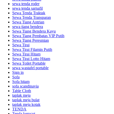
sewa tenda roder
sewa tenda sarnafil
Sewa Tenda Traktak
Sewa Tenda Transparan
Sewa Tiang Antrian
sewa tiang bendera
Sewa Tiang Bendera Kayu
Sewa Tiang Pembatas VIP Putih
Sewa Tiang Peresmian
Sewa Tirai
Sewa Tirai Filamin Putih
Sewa Tirai Hitam
Sewa Tirai Lotto Hitam
Sewa Toilet Portable
sewa wastafel portable
Sign in
Sofa
Sofa hitam
sofa scandinavia
Table Cloth
taplak meja
taplak meja bulat
taplak meja kotak
TENDA
Tenda kerucut