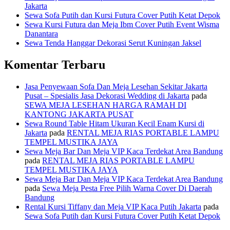
Jakarta
Sewa Sofa Putih dan Kursi Futura Cover Putih Ketat Depok
Sewa Kursi Futura dan Meja Ibm Cover Putih Event Wisma
Danantara
Sewa Tenda Hanggar Dekorasi Serut Kuningan Jaksel
Komentar Terbaru
Jasa Penyewaan Sofa Dan Meja Lesehan Sekitar Jakarta
Pusat – Spesialis Jasa Dekorasi Wedding di Jakarta
pada
SEWA MEJA LESEHAN HARGA RAMAH DI
KANTONG JAKARTA PUSAT
Sewa Round Table Hitam Ukuran Kecil Enam Kursi di
Jakarta
pada
RENTAL MEJA RIAS PORTABLE LAMPU
TEMPEL MUSTIKA JAYA
Sewa Meja Bar Dan Meja VIP Kaca Terdekat Area Bandung
pada
RENTAL MEJA RIAS PORTABLE LAMPU
TEMPEL MUSTIKA JAYA
Sewa Meja Bar Dan Meja VIP Kaca Terdekat Area Bandung
pada
Sewa Meja Pesta Free Pilih Warna Cover Di Daerah
Bandung
Rental Kursi Tiffany dan Meja VIP Kaca Putih Jakarta
pada
Sewa Sofa Putih dan Kursi Futura Cover Putih Ketat Depok