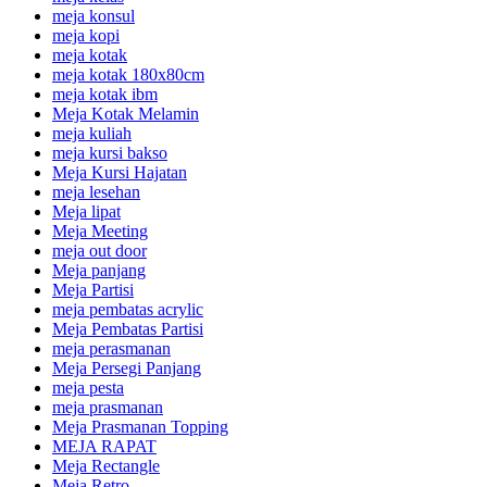
meja konsul
meja kopi
meja kotak
meja kotak 180x80cm
meja kotak ibm
Meja Kotak Melamin
meja kuliah
meja kursi bakso
Meja Kursi Hajatan
meja lesehan
Meja lipat
Meja Meeting
meja out door
Meja panjang
Meja Partisi
meja pembatas acrylic
Meja Pembatas Partisi
meja perasmanan
Meja Persegi Panjang
meja pesta
meja prasmanan
Meja Prasmanan Topping
MEJA RAPAT
Meja Rectangle
Meja Retro