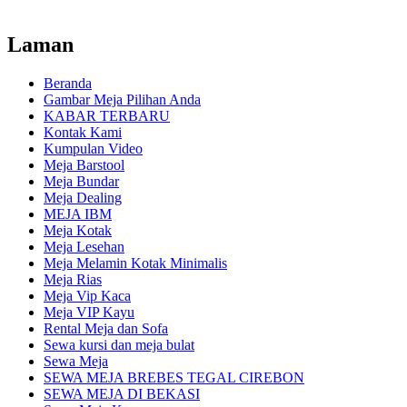
Laman
Beranda
Gambar Meja Pilihan Anda
KABAR TERBARU
Kontak Kami
Kumpulan Video
Meja Barstool
Meja Bundar
Meja Dealing
MEJA IBM
Meja Kotak
Meja Lesehan
Meja Melamin Kotak Minimalis
Meja Rias
Meja Vip Kaca
Meja VIP Kayu
Rental Meja dan Sofa
Sewa kursi dan meja bulat
Sewa Meja
SEWA MEJA BREBES TEGAL CIREBON
SEWA MEJA DI BEKASI