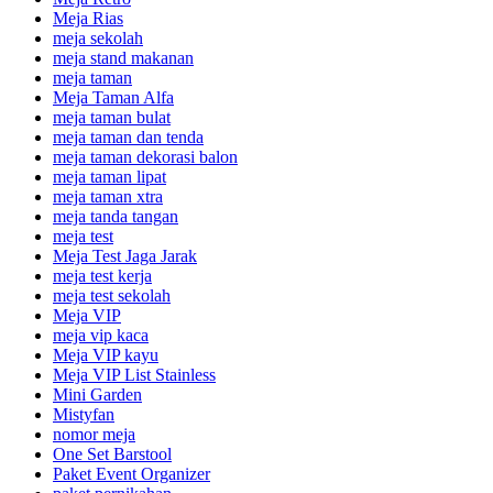
Meja Rias
meja sekolah
meja stand makanan
meja taman
Meja Taman Alfa
meja taman bulat
meja taman dan tenda
meja taman dekorasi balon
meja taman lipat
meja taman xtra
meja tanda tangan
meja test
Meja Test Jaga Jarak
meja test kerja
meja test sekolah
Meja VIP
meja vip kaca
Meja VIP kayu
Meja VIP List Stainless
Mini Garden
Mistyfan
nomor meja
One Set Barstool
Paket Event Organizer