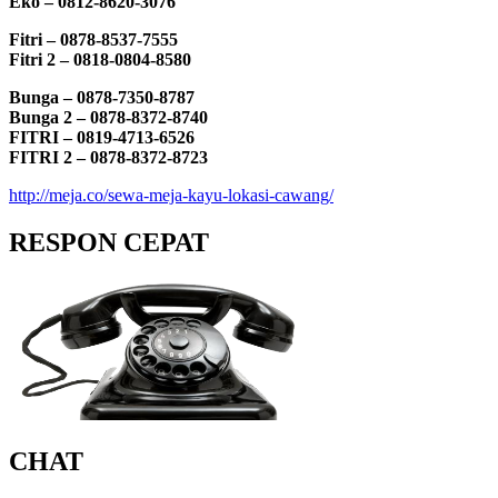
Eko – 0812-8620-3076
Fitri – 0878-8537-7555
Fitri 2 – 0818-0804-8580
Bunga – 0878-7350-8787
Bunga 2 – 0878-8372-8740
FITRI – 0819-4713-6526
FITRI 2 – 0878-8372-8723
http://meja.co/sewa-meja-kayu-lokasi-cawang/
RESPON CEPAT
CHAT