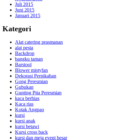
Juli 2015
Juni 2015
Januari 2015
Kategori
Alat catering prasmanan
alat pesta
Backdrop
bangku taman
Barstool
Blower mistyfan
Dekorasi Pernikahan
Gong Peresmian
Gubukan
Gunting Pita Peresmian
kaca berhias
Kaca rias
Kotak Angpao
kursi
kursi anak
kursi betawi
Kursi cross back
kursi dan meja event besar