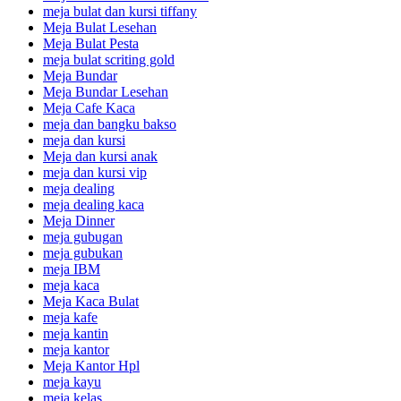
meja bulat dan kursi tiffany
Meja Bulat Lesehan
Meja Bulat Pesta
meja bulat scriting gold
Meja Bundar
Meja Bundar Lesehan
Meja Cafe Kaca
meja dan bangku bakso
meja dan kursi
Meja dan kursi anak
meja dan kursi vip
meja dealing
meja dealing kaca
Meja Dinner
meja gubugan
meja gubukan
meja IBM
meja kaca
Meja Kaca Bulat
meja kafe
meja kantin
meja kantor
Meja Kantor Hpl
meja kayu
meja kelas