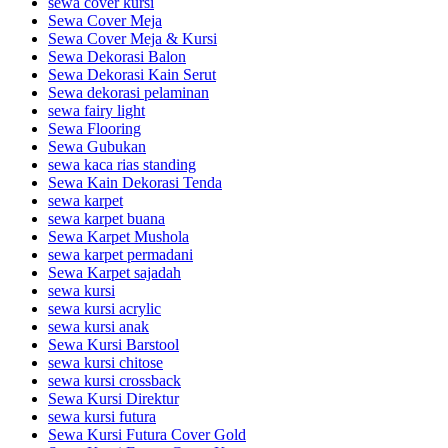
sewa cover kursi
Sewa Cover Meja
Sewa Cover Meja & Kursi
Sewa Dekorasi Balon
Sewa Dekorasi Kain Serut
Sewa dekorasi pelaminan
sewa fairy light
Sewa Flooring
Sewa Gubukan
sewa kaca rias standing
Sewa Kain Dekorasi Tenda
sewa karpet
sewa karpet buana
Sewa Karpet Mushola
sewa karpet permadani
Sewa Karpet sajadah
sewa kursi
sewa kursi acrylic
sewa kursi anak
Sewa Kursi Barstool
sewa kursi chitose
sewa kursi crossback
Sewa Kursi Direktur
sewa kursi futura
Sewa Kursi Futura Cover Gold