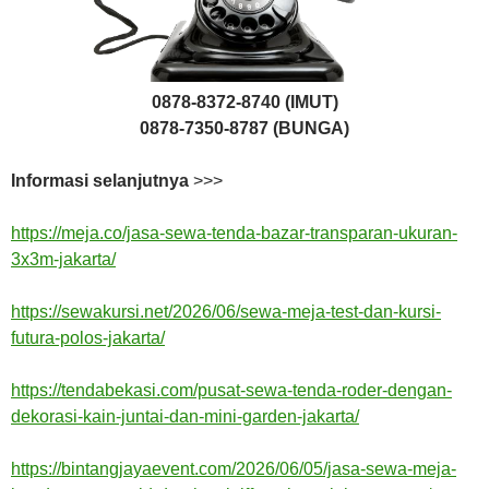
0878-8372-8740 (IMUT)
0878-7350-8787 (BUNGA)
Informasi selanjutnya
>>>
https://meja.co/jasa-sewa-tenda-bazar-transparan-ukuran-
3x3m-jakarta/
https://sewakursi.net/2026/06/sewa-meja-test-dan-kursi-
futura-polos-jakarta/
https://tendabekasi.com/pusat-sewa-tenda-roder-dengan-
dekorasi-kain-juntai-dan-mini-garden-jakarta/
https://bintangjayaevent.com/2026/06/05/jasa-sewa-meja-