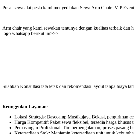
Pusat sewa alat pesta kami menyediakan Sewa Arm Chairs VIP Even
Arm chair yang kami sewakan tentunya dengan kualitas terbaik dan 
logo whatsapp berikut ini>>>
Silahkan Konsultasi tata letak dan rekomendasi layout tanpa biaya ta
Keunggulan Layanan
:
Lokasi Strategis: Basecamp Mustikajaya Bekasi, pengiriman ce
Harga Kompetitif: Paket sewa fleksibel, tersedia harga khusus u
Pemasangan Profesional: Tim berpengalaman, proses pasang bo
Ketersediaan Stok: Menjamin ketersediaan unit untuk kebutuh