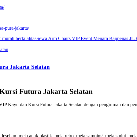
ta/
a-pura-jakarta/
r murah berkualitas
Sewa Arm Chairs VIP Event Menara Bappenas JL.
ra Jakarta Selatan
ursi Futura Jakarta Selatan
IP Kayu dan Kursi Futura Jakarta Selatan dengan pengiriman dan pem
 lesehan, meja anak plastik, meja retro, meja samping, meja sudut, meja