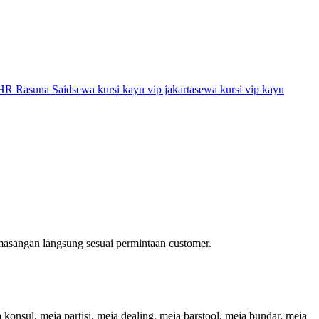
HR Rasuna Said
sewa kursi kayu vip jakarta
sewa kursi vip kayu
asangan langsung sesuai permintaan customer.
 konsul, meja partisi, meja dealing, meja barstool, meja bundar, meja