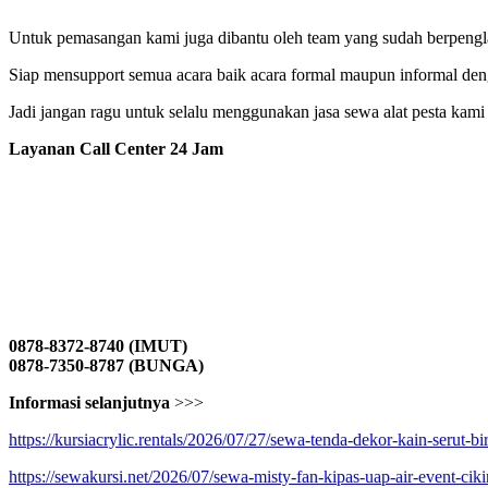
Untuk pemasangan kami juga dibantu oleh team yang sudah berpenglam
Siap mensupport semua acara baik acara formal maupun informal den
Jadi jangan ragu untuk selalu menggunakan jasa sewa alat pesta kami
Layanan Call Center 24 Jam
0878-8372-8740 (IMUT)
0878-7350-8787 (BUNGA)
Informasi selanjutnya
>>>
https://kursiacrylic.rentals/2026/07/27/sewa-tenda-dekor-kain-serut-bi
https://sewakursi.net/2026/07/sewa-misty-fan-kipas-uap-air-event-ciki