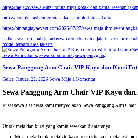
https://meja.co/sewa-kursi-futura-meja-kotak-dan-bantal-lesehan-jakar
https://tendabekasi.com/rental-black-curtain-lotto-jakarta/
https://bintangjayaevent.com/2026/07/27/sewa-meja-ibm-event-angkas
sedia sewa arm chair jakarta
sewa arm chair area jakarta
sewa arm chai
model terbaru area jakarta
Sewa Arm Chairs
,
sewa kursi futura
,
sewa panggung
Sewa Panggung Arm Chair VIP Kayu dan Kursi Futu
Galeri
Januari 22, 2026
Sewa Meja
1 Komentar
Sewa Panggung Arm Chair VIP Kayu dan K
Pusat sewa alat pesta kami menyediakan Sewa Panggung Arm Chair V
Untuk meja dan kursi yang kamin sewakan diantaranya:
Meja: meja kotak, meja vip kayu, meja vip kaca, meja test, meja