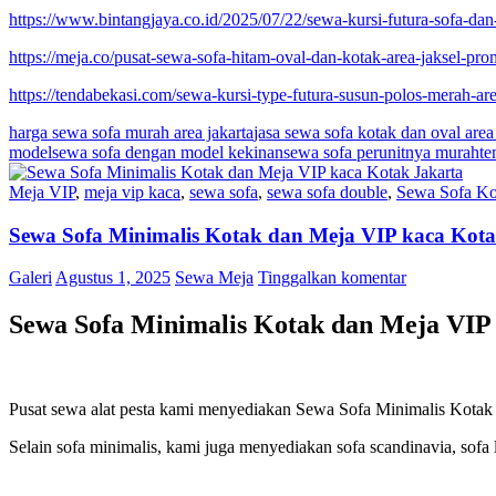
https://www.bintangjaya.co.id/2025/07/22/sewa-kursi-futura-sofa-dan
https://meja.co/pusat-sewa-sofa-hitam-oval-dan-kotak-area-jaksel-pro
https://tendabekasi.com/sewa-kursi-type-futura-susun-polos-merah-are
harga sewa sofa murah area jakarta
jasa sewa sofa kotak dan oval area
model
sewa sofa dengan model kekinan
sewa sofa perunitnya murah
te
Meja VIP
,
meja vip kaca
,
sewa sofa
,
sewa sofa double
,
Sewa Sofa Ko
Sewa Sofa Minimalis Kotak dan Meja VIP kaca Kota
Galeri
Agustus 1, 2025
Sewa Meja
Tinggalkan komentar
Sewa Sofa Minimalis Kotak dan Meja VIP
Pusat sewa alat pesta kami menyediakan Sewa Sofa Minimalis Kotak da
Selain sofa minimalis, kami juga menyediakan sofa scandinavia, sofa le