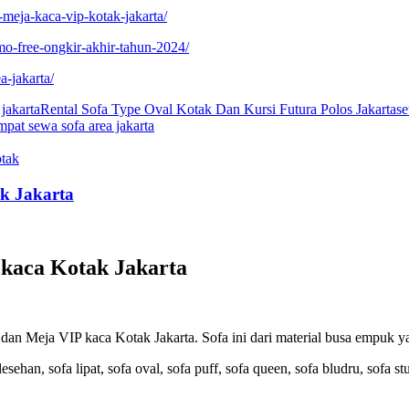
-meja-kaca-vip-kotak-jakarta/
mo-free-ongkir-akhir-tahun-2024/
a-jakarta/
 jakarta
Rental Sofa Type Oval Kotak Dan Kursi Futura Polos Jakarta
se
mpat sewa sofa area jakarta
tak
k Jakarta
 kaca Kotak Jakarta
n Meja VIP kaca Kotak Jakarta. Sofa ini dari material busa empuk yang
sehan, sofa lipat, sofa oval, sofa puff, sofa queen, sofa bludru, sofa 