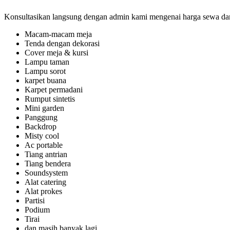
Konsultasikan langsung dengan admin kami mengenai harga sewa dan 
Macam-macam meja
Tenda dengan dekorasi
Cover meja & kursi
Lampu taman
Lampu sorot
karpet buana
Karpet permadani
Rumput sintetis
Mini garden
Panggung
Backdrop
Misty cool
Ac portable
Tiang antrian
Tiang bendera
Soundsystem
Alat catering
Alat prokes
Partisi
Podium
Tirai
dan masih banyak lagi.