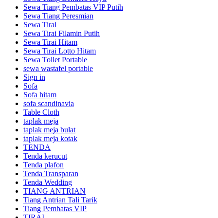
Sewa Tiang Pembatas VIP Putih
Sewa Tiang Peresmian
Sewa Tirai
Sewa Tirai Filamin Putih
Sewa Tirai Hitam
Sewa Tirai Lotto Hitam
Sewa Toilet Portable
sewa wastafel portable
Sign in
Sofa
Sofa hitam
sofa scandinavia
Table Cloth
taplak meja
taplak meja bulat
taplak meja kotak
TENDA
Tenda kerucut
Tenda plafon
Tenda Transparan
Tenda Wedding
TIANG ANTRIAN
Tiang Antrian Tali Tarik
Tiang Pembatas VIP
TIRAI