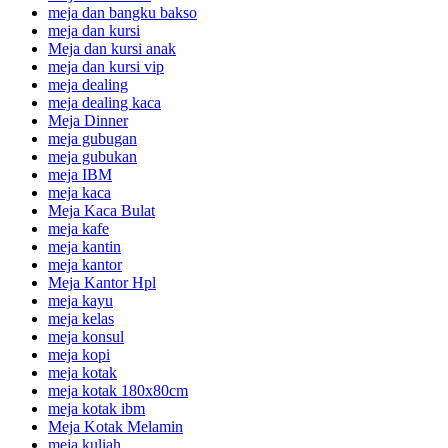
meja dan bangku bakso
meja dan kursi
Meja dan kursi anak
meja dan kursi vip
meja dealing
meja dealing kaca
Meja Dinner
meja gubugan
meja gubukan
meja IBM
meja kaca
Meja Kaca Bulat
meja kafe
meja kantin
meja kantor
Meja Kantor Hpl
meja kayu
meja kelas
meja konsul
meja kopi
meja kotak
meja kotak 180x80cm
meja kotak ibm
Meja Kotak Melamin
meja kuliah