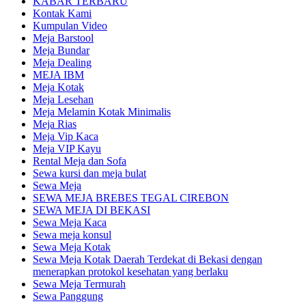
KABAR TERBARU
Kontak Kami
Kumpulan Video
Meja Barstool
Meja Bundar
Meja Dealing
MEJA IBM
Meja Kotak
Meja Lesehan
Meja Melamin Kotak Minimalis
Meja Rias
Meja Vip Kaca
Meja VIP Kayu
Rental Meja dan Sofa
Sewa kursi dan meja bulat
Sewa Meja
SEWA MEJA BREBES TEGAL CIREBON
SEWA MEJA DI BEKASI
Sewa Meja Kaca
Sewa meja konsul
Sewa Meja Kotak
Sewa Meja Kotak Daerah Terdekat di Bekasi dengan
menerapkan protokol kesehatan yang berlaku
Sewa Meja Termurah
Sewa Panggung