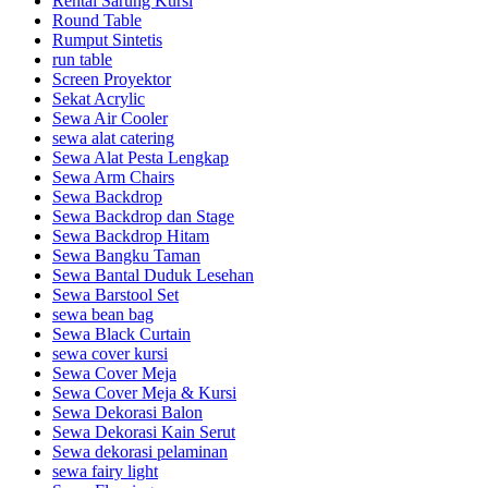
Rental Sarung Kursi
Round Table
Rumput Sintetis
run table
Screen Proyektor
Sekat Acrylic
Sewa Air Cooler
sewa alat catering
Sewa Alat Pesta Lengkap
Sewa Arm Chairs
Sewa Backdrop
Sewa Backdrop dan Stage
Sewa Backdrop Hitam
Sewa Bangku Taman
Sewa Bantal Duduk Lesehan
Sewa Barstool Set
sewa bean bag
Sewa Black Curtain
sewa cover kursi
Sewa Cover Meja
Sewa Cover Meja & Kursi
Sewa Dekorasi Balon
Sewa Dekorasi Kain Serut
Sewa dekorasi pelaminan
sewa fairy light