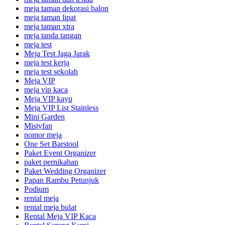
meja taman dekorasi balon
meja taman lipat
meja taman xtra
meja tanda tangan
meja test
Meja Test Jaga Jarak
meja test kerja
meja test sekolah
Meja VIP
meja vip kaca
Meja VIP kayu
Meja VIP List Stainless
Mini Garden
Mistyfan
nomor meja
One Set Barstool
Paket Event Organizer
paket pernikahan
Paket Wedding Organizer
Papan Rambu Petunjuk
Podium
rental meja
rental meja bulat
Rental Meja VIP Kaca