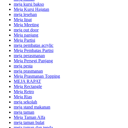
meja kursi bakso
Meja Kursi Hajatan
meja lesehan
Meja lipat
Meja Meeting
meja out door
Meja panjang
Meja Partisi
meja pembatas acrylic
Meja Pembatas Partisi
meja perasmanan
Meja Persegi Panjang
meja pesta
meja prasmanan
Meja Prasmanan Topping
MEJA RAPAT
Meja Rectangle
Meja Retro
Meja Rias
meja sekolah
meja stand makanan
meja taman
Meja Taman Alfa
meja taman bulat
meja taman dan tenda