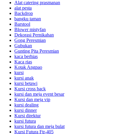
Alat catering prasmanan
alat pesta
Backdrop
bangku taman
Barstool
Blower mistyfan
Dekorasi Pernikahan
Gong Peresmian
Gubukan
Gunting Pita Peresmian
kaca berhias
Kaca rias
Kotak Angpao
kursi
kursi anak
kursi betawi
Kursi cross back
kursi dan meja event besar
Kursi dan meja vip
kursi dealing
kursi dinner
Kursi direktur
kursi futura
kursi futura dan meja bulat
Kursi Futura Ftr-405