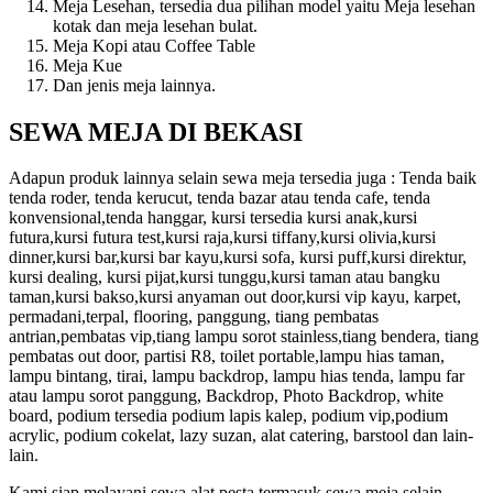
Meja Lesehan, tersedia dua pilihan model yaitu Meja lesehan
kotak dan meja lesehan bulat.
Meja Kopi atau Coffee Table
Meja Kue
Dan jenis meja lainnya.
SEWA MEJA DI BEKASI
Adapun produk lainnya selain sewa meja tersedia juga : Tenda baik
tenda roder, tenda kerucut, tenda bazar atau tenda cafe, tenda
konvensional,tenda hanggar, kursi tersedia kursi anak,kursi
futura,kursi futura test,kursi raja,kursi tiffany,kursi olivia,kursi
dinner,kursi bar,kursi bar kayu,kursi sofa, kursi puff,kursi direktur,
kursi dealing, kursi pijat,kursi tunggu,kursi taman atau bangku
taman,kursi bakso,kursi anyaman out door,kursi vip kayu, karpet,
permadani,terpal, flooring, panggung, tiang pembatas
antrian,pembatas vip,tiang lampu sorot stainless,tiang bendera, tiang
pembatas out door, partisi R8, toilet portable,lampu hias taman,
lampu bintang, tirai, lampu backdrop, lampu hias tenda, lampu far
atau lampu sorot panggung, Backdrop, Photo Backdrop, white
board, podium tersedia podium lapis kalep, podium vip,podium
acrylic, podium cokelat, lazy suzan, alat catering, barstool dan lain-
lain.
Kami siap melayani sewa alat pesta termasuk sewa meja selain