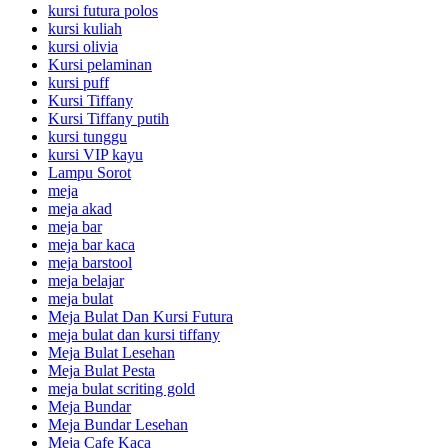
kursi futura polos
kursi kuliah
kursi olivia
Kursi pelaminan
kursi puff
Kursi Tiffany
Kursi Tiffany putih
kursi tunggu
kursi VIP kayu
Lampu Sorot
meja
meja akad
meja bar
meja bar kaca
meja barstool
meja belajar
meja bulat
Meja Bulat Dan Kursi Futura
meja bulat dan kursi tiffany
Meja Bulat Lesehan
Meja Bulat Pesta
meja bulat scriting gold
Meja Bundar
Meja Bundar Lesehan
Meja Cafe Kaca