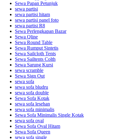
Sewa Papan Petunjuk
sewa partisi
sewa partisi hitam
sewa partisi panel foto
sewa partisi R8
Sewa Perlengkapan Bazar
Sewa Qline
Sewa Round Table
Sewa Rumput Sintetis
Sewa Sailcloth Tents
Sewa Sailtents Colth
Sewa Sarung Kursi
sewa scramble
Sewa Sign Out
sewa sofa
sewa sofa bludru
sewa sofa double
Sewa Sofa Kotak
sewa sofa lesehan
sewa sofa minimalis
Sewa Sofa Minimalis Single Kotak
sewa sofa oval
Sewa Sofa Oval Hitam
Sewa Sofa Queen
sewa sofa single