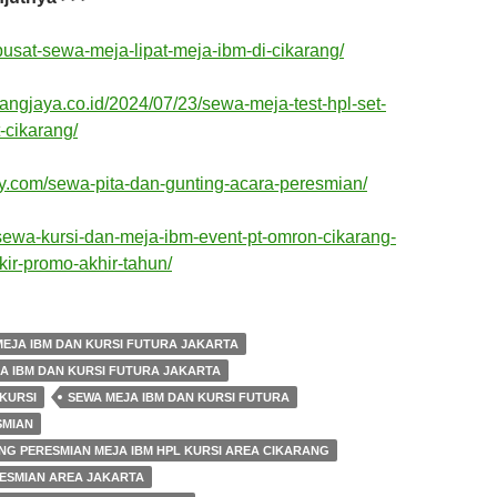
/pusat-sewa-meja-lipat-meja-ibm-di-cikarang/
tangjaya.co.id/2024/07/23/sewa-meja-test-hpl-set-
-cikarang/
fany.com/sewa-pita-dan-gunting-acara-peresmian/
/sewa-kursi-dan-meja-ibm-event-pt-omron-cikarang-
kir-promo-akhir-tahun/
EJA IBM DAN KURSI FUTURA JAKARTA
A IBM DAN KURSI FUTURA JAKARTA
KURSI
SEWA MEJA IBM DAN KURSI FUTURA
SMIAN
NG PERESMIAN MEJA IBM HPL KURSI AREA CIKARANG
RESMIAN AREA JAKARTA