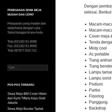
Dengan pembaya
PEMESANAN SEWA MEJA
selesai. Berikut
MUDAH DAN CEPAT
Pelayanan yang mudah dan
Macam-mac
sederhana dengan cara :
Macam-maca
Sebut tanggal Acara Anda
Cover meja &
Telp:(021)82.61.9088
Tenda denga
Fax :(021)82.61.9089
Misty cool
Telp.087877.520.712
Ac portable
Tiang antria
Tiang bende
Cari
untuk:
Lampu tama
Lampu sorot
Podium
POS-POS TERBARU
Partisi
Sewa Meja IBM Cover Hitam
Flooring
dan Kursi Tiffany Kayu Gold
Panggung
Jakarta
Backdrop
Sewa Meja Bundar Taplak