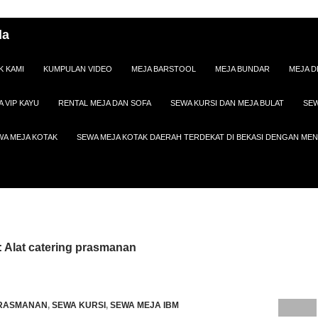
da
K KAMI
KUMPULAN VIDEO
MEJA BARSTOOL
MEJA BUNDAR
MEJA D
A VIP KAYU
RENTAL MEJA DAN SOFA
SEWA KURSI DAN MEJA BULAT
SEW
WA MEJA KOTAK
SEWA MEJA KOTAK DAERAH TERDEKAT DI BEKASI DENGAN M
: Alat catering prasmanan
PRASMANAN
,
SEWA KURSI
,
SEWA MEJA IBM