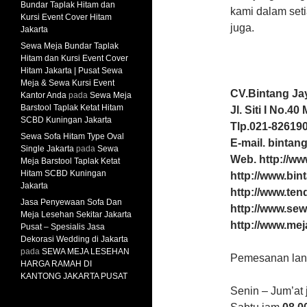
Bundar Taplak Hitam dan
kami dalam set
Kursi Event Cover Hitam
juga.
Jakarta
Sewa Meja Bundar Taplak
Hitam dan Kursi Event Cover
Hitam Jakarta | Pusat Sewa
Meja & Sewa Kursi Event
CV.Bintang Ja
Kantor Anda
pada
Sewa Meja
Barstool Taplak Ketat Hitam
Jl. Siti I No.4
SCBD Kuningan Jakarta
Tlp.021-826190
Sewa Sofa Hitam Type Oval
E-mail. binta
Single Jakarta
pada
Sewa
Web. http://w
Meja Barstool Taplak Ketat
Hitam SCBD Kuningan
http://www.bin
Jakarta
http://www.te
Jasa Penyewaan Sofa Dan
http://www.sew
Meja Lesehan Sekitar Jakarta
http://www.mej
Pusat – Spesialis Jasa
Dekorasi Wedding di Jakarta
pada
SEWA MEJA LESEHAN
Pemesanan lang
HARGA RAMAH DI
KANTONG JAKARTA PUSAT
Senin – Jum’at