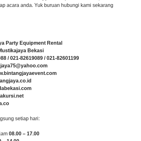
iap acara anda. Yuk buruan hubungi kami sekarang
ya Party Equipment Rental
0 Mustikajaya Bekasi
88 / 021-82619089 / 021-82601199
ngjaya75@yahoo.com
ww.bintangjayaevent.com
tangjaya.co.id
ndabekasi.com
akursi.net
a.co
sung setiap hari:
 jam
08.00 – 17.00