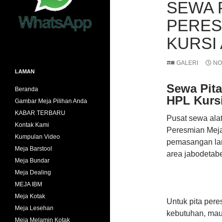
SEWA 
PERES
KURSI
GALERI
NO
LAMAN
Sewa Pit
Beranda
HPL Kursi
Gambar Meja Pilihan Anda
KABAR TERBARU
Pusat sewa ala
Kontak Kami
Peresmian Meja
Kumpulan Video
pemasangan lan
Meja Barstool
area jabodetabe
Meja Bundar
Meja Dealing
MEJA IBM
Meja Kotak
Untuk pita per
Meja Lesehan
kebutuhan, mau 
Meja Melamin Kotak