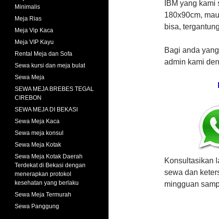
IBM yang kami 
Minimalis
180x90cm, mau 
Meja Rias
bisa, tergantun
Meja Vip Kaca
Meja VIP Kayu
Bagi anda yang
Rental Meja dan Sofa
admin kami deng
Sewa kursi dan meja bulat
Sewa Meja
SEWA MEJA BREBES TEGAL
CIREBON
SEWA MEJA DI BEKASI
Sewa Meja Kaca
Sewa meja konsul
Sewa Meja Kotak
Sewa Meja Kotak Daerah
Konsultasikan 
Terdekat di Bekasi dengan
sewa dan keter
menerapkan protokol
kesehatan yang berlaku
mingguan sampa
Sewa Meja Termurah
Sewa Panggung