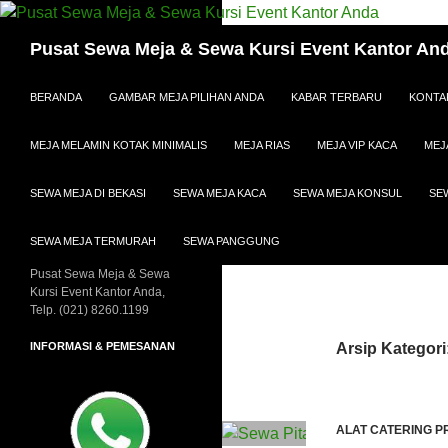
Cari
Pusat Sewa Meja & Sewa Kursi Event Kantor An
LANGSUNG KE ISI
BERANDA
GAMBAR MEJA PILIHAN ANDA
KABAR TERBARU
KONTA
MEJA MELAMIN KOTAK MINIMALIS
MEJA RIAS
MEJA VIP KACA
MEJ
SEWA MEJA DI BEKASI
SEWA MEJA KACA
SEWA MEJA KONSUL
SE
SEWA MEJA TERMURAH
SEWA PANGGUNG
Pusat Sewa Meja & Sewa
Kursi Event Kantor Anda,
Telp. (021) 8260.1199
INFORMASI & PEMESANAN
Arsip Kategori
ALAT CATERING 