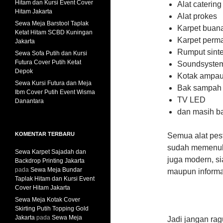
Hitam dan Kursi Event Cover
Alat catering
Hitam Jakarta
Alat prokes
Sewa Meja Barstool Taplak
Karpet buan
Ketat Hitam SCBD Kuningan
Karpet perm
Jakarta
Rumput sinte
Sewa Sofa Putih dan Kursi
Futura Cover Putih Ketat
Soundsyste
Depok
Kotak ampa
Sewa Kursi Futura dan Meja
Bak sampah
Ibm Cover Putih Event Wisma
TV LED
Danantara
dan masih ba
KOMENTAR TERBARU
Semua alat pes
sudah memenuhi
Sewa Karpet Sajadah dan
juga modern, s
Backdrop Printing Jakarta
pada
Sewa Meja Bundar
maupun informa
Taplak Hitam dan Kursi Event
Cover Hitam Jakarta
Sewa Meja Kotak Cover
Skirting Putih Topping Gold
Jakarta
pada
Sewa Meja
Jadi jangan ra