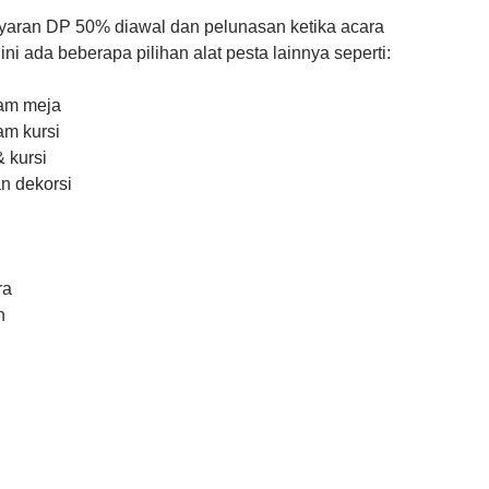
ran DP 50% diawal dan pelunasan ketika acara
 ini ada beberapa pilihan alat pesta lainnya seperti:
am meja
m kursi
 kursi
n dekorsi
n
ra
n