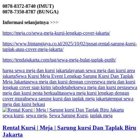
0878-8372-8740 (IMUT)
0878-7350-8787 (BUNGA)
Informasi selanjutnya
>>>
https://meja.co/sewa-meja-kursi-lengkap-cover-jakarta/
https://www.bintangjaya.co.id/2025/10/02/pusat-rental-sarung-kursi-
taplak-atau-cover-meja-jakarta/
https://tendajakarta.com/tag/sewa-meja-bulat-taplak-putih/
harga sewa meja dan kursi jakarta
layanan sewa meja dan kursi area
jakarta
Sewa Kursi Meja Event Lengkap Sarung Kursi Dan Taplak
Meja Jakarta
sewa meja dan kursi dengan cover
sewa meja dan kursi
lengkap cover siap kirim jabodetabek
sewa meja dan kursi pesta
sewa
meja dan kursi pesta berkualitas
sewa meja kursi lengkap dengan
cover murah
sewa sarung kursi dan taplak meja jakarta
tempat sewa
meja dan kursi bekasi
sewa kursi
,
sewa meja
,
Sewa Sarung Kursi
,
taplak meja
Rental Kursi | Meja | Sarung kursi Dan Taplak Biru
Jakarta