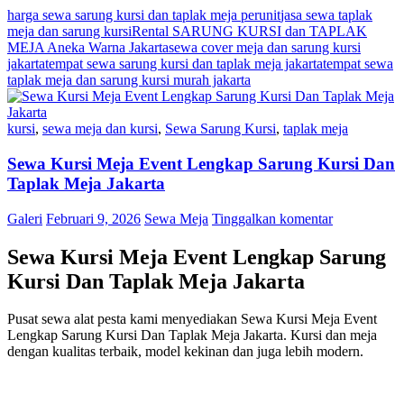
harga sewa sarung kursi dan taplak meja perunit
jasa sewa taplak
meja dan sarung kursi
Rental SARUNG KURSI dan TAPLAK
MEJA Aneka Warna Jakarta
sewa cover meja dan sarung kursi
jakarta
tempat sewa sarung kursi dan taplak meja jakarta
tempat sewa
taplak meja dan sarung kursi murah jakarta
kursi
,
sewa meja dan kursi
,
Sewa Sarung Kursi
,
taplak meja
Sewa Kursi Meja Event Lengkap Sarung Kursi Dan
Taplak Meja Jakarta
Galeri
Februari 9, 2026
Sewa Meja
Tinggalkan komentar
Sewa Kursi Meja Event Lengkap Sarung
Kursi Dan Taplak Meja Jakarta
Pusat sewa alat pesta kami menyediakan Sewa Kursi Meja Event
Lengkap Sarung Kursi Dan Taplak Meja Jakarta. Kursi dan meja
dengan kualitas terbaik, model kekinan dan juga lebih modern.