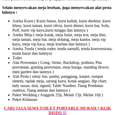
Selain menyewakan meja lesehan, juga menyewakan alat pesta
lainnya :
Aneka Kursi ( Kursi futura, kursi kuliah, kursi direktur, kursi
tifany, kursi taman, kursi olivia, kursi dinner, kursi bar, Sofa,
Puff, kursi vip kayu,kursi tunggu dan lainnya )
Aneka Meja ( meja kotak, meja bulat, meja test, meja ibm,
meja taman, meja bar, meja delaing, meja kantor, meja vip
kayu, meja vip kaca, meja lesehan dan lainnya )
Aneka Tenda ( tenda roder, tenda sarnafil, tenda konvensiona,
tenda bazar dan lainnya)
Toilet
Alat Peresmian ( Gong, Sirine, Backdrop, podium, Pita
peresmian, gunting peresmian, meja bunga, standing flower,
mini garden dan lainnya )
Alat Pesta ( misty fun, partisi, panggung, karpet, rumput
sintetis, taplak meja, sarung kursi, kotak angpao, flip chart,
lady suzan, tirai, signed, Table Number, Tiang Pembatas
outdoor, Tiang antrian dan lainnya )
Paket Wedding ( Anggrek 25jt, Melati 15jt, Melati 10jt )
Paket Khitanan
CARI JASA SEWA TOILET PORTABLE MURAH ? KLIK
DISINI !!!