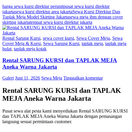
harga sewa kursi direktur perunit
pusat sewa kursi direktur
jakarta
sewa kursi direktur area jakarta
Sewa Kursi Direktur Dan
Taplak Meja Model Skirting Jakarta
sewa meja ibm dengan cover
skirting jakarta
tempat sewa kursi direktur jakarta
Rental Sarung Kursi
,
sewa cover kursi
,
Sewa Cover Meja
,
Sewa
Cover Meja & Kursi
,
Sewa Sarung Kursi
,
taplak meja
,
taplak meja
bulat
,
taplak meja kotak
Rental SARUNG KURSI dan TAPLAK MEJA
Aneka Warna Jakarta
Galeri
Juni 11, 2026
Sewa Meja
Tinggalkan komentar
Rental SARUNG KURSI dan TAPLAK
MEJA Aneka Warna Jakarta
Pusat sewa alat pesta kami menyediakan Rental SARUNG KURSI
dan TAPLAK MEJA Aneka Warna Jakarta dengan pemasangan
langsung sesuai permintaan customer.