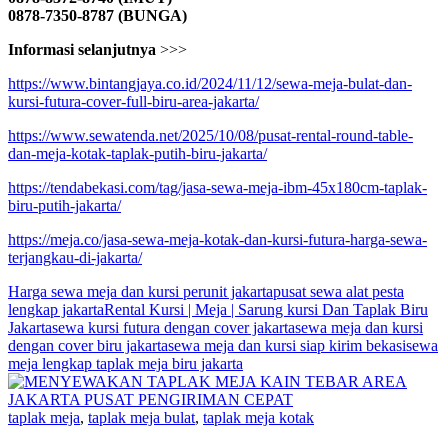
0878-7350-8787 (BUNGA)
Informasi selanjutnya
>>>
https://www.bintangjaya.co.id/2024/11/12/sewa-meja-bulat-dan-
kursi-futura-cover-full-biru-area-jakarta/
https://www.sewatenda.net/2025/10/08/pusat-rental-round-table-
dan-meja-kotak-taplak-putih-biru-jakarta/
https://tendabekasi.com/tag/jasa-sewa-meja-ibm-45x180cm-taplak-
biru-putih-jakarta/
https://meja.co/jasa-sewa-meja-kotak-dan-kursi-futura-harga-sewa-
terjangkau-di-jakarta/
Harga sewa meja dan kursi perunit jakarta
pusat sewa alat pesta
lengkap jakarta
Rental Kursi | Meja | Sarung kursi Dan Taplak Biru
Jakarta
sewa kursi futura dengan cover jakarta
sewa meja dan kursi
dengan cover biru jakarta
sewa meja dan kursi siap kirim bekasi
sewa
meja lengkap taplak meja biru jakarta
taplak meja
,
taplak meja bulat
,
taplak meja kotak