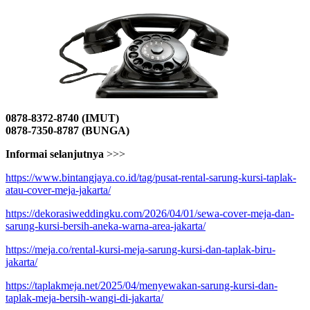
0878-8372-8740 (IMUT)
0878-7350-8787 (BUNGA)
Informai selanjutnya
>>>
https://www.bintangjaya.co.id/tag/pusat-rental-sarung-kursi-taplak-
atau-cover-meja-jakarta/
https://dekorasiweddingku.com/2026/04/01/sewa-cover-meja-dan-
sarung-kursi-bersih-aneka-warna-area-jakarta/
https://meja.co/rental-kursi-meja-sarung-kursi-dan-taplak-biru-
jakarta/
https://taplakmeja.net/2025/04/menyewakan-sarung-kursi-dan-
taplak-meja-bersih-wangi-di-jakarta/