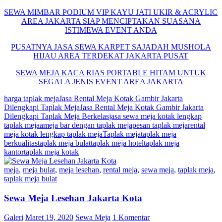
SEWA MIMBAR PODIUM VIP KAYU JATI UKIR & ACRYLIC
AREA JAKARTA SIAP MENCIPTAKAN SUASANA
ISTIMEWA EVENT ANDA
PUSATNYA JASA SEWA KARPET SAJADAH MUSHOLA
HIJAU AREA TERDEKAT JAKARTA PUSAT
SEWA MEJA KACA RIAS PORTABLE HITAM UNTUK
SEGALA JENIS EVENT AREA JAKARTA
harga taplak meja
Jasa Rental Meja Kotak Gambir Jakarta
Dilengkapi Taplak Meja
Jasa Rental Meja Kotak Gambir Jakarta
Dilengkapi Taplak Meja Berkelas
jasa sewa meja kotak lengkap
taplak mejaa
meja bar dengan taplak meja
pesan taplak meja
rental
meja kotak lengkap taplak meja
Taplak meja
taplak meja
berkualitas
taplak meja bulat
taplak meja hotel
taplak meja
kantor
taplak meja kotak
meja
,
meja bulat
,
meja lesehan
,
rental meja
,
sewa meja
,
taplak meja
,
taplak meja bulat
Sewa Meja Lesehan Jakarta Kota
Galeri
Maret 19, 2020
Sewa Meja
1 Komentar