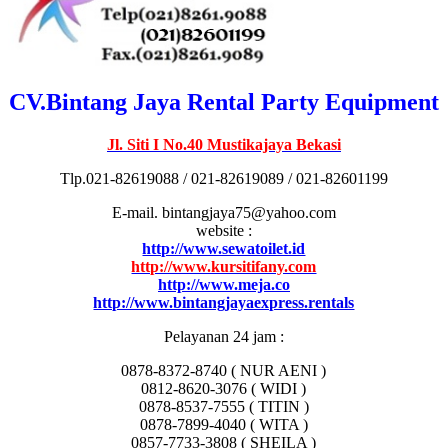
CV.Bintang Jaya Rental Party Equipment
Jl. Siti I No.40 Mustikajaya Bekasi
Tlp.021-82619088 / 021-82619089 / 021-82601199
E-mail. bintangjaya75@yahoo.com
website :
http://www.sewatoilet.id
http://www.kursitifany.com
http://www.meja.co
http://www.bintangjayaexpress.rentals
Pelayanan 24 jam :
0878-8372-8740 ( NUR AENI )
0812-8620-3076 ( WIDI )
0878-8537-7555 ( TITIN )
0878-7899-4040 ( WITA )
0857-7733-3808 ( SHEILA )