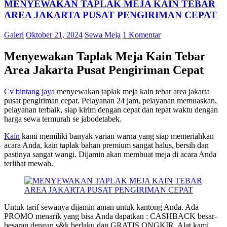
MENYEWAKAN TAPLAK MEJA KAIN TEBAR
AREA JAKARTA PUSAT PENGIRIMAN CEPAT
Galeri
Oktober 21, 2024
Sewa Meja
1 Komentar
Menyewakan Taplak Meja Kain Tebar
Area Jakarta Pusat Pengiriman Cepat
Cv bintang jaya
menyewakan taplak meja kain tebar area jakarta
pusat pengiriman cepat. Pelayanan 24 jam, pelayanan memuaskan,
pelayanan terbaik, siap kirim dengan cepat dan tepat waktu dengan
harga sewa termurah se jabodetabek.
K
a
in
kami memiliki banyak varian warna yang siap memeriahkan
acara Anda, kain taplak bahan premium sangat halus, bersih dan
pastinya sangat wangi. Dijamin akan membuat meja di acara Anda
terlihat mewah.
Untuk tarif sewanya dijamin aman untuk kantong Anda. Ada
PROMO menarik yang bisa Anda dapatkan : CASHBACK besar-
besaran dengan s&k berlaku dan GRATIS ONGKIR. Alat kami