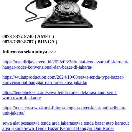
0878-8372-8740 ( AMEL )
0878-7350-8787 ( BUNGA )
Informaso selanjutnya
>>>
https://mandirijayaevent.id/2025/03/28/rental-tenda-sarnafil-kerucut-
hangar-roder-konvensional-dan-bazar-di-jakarta/
https://wulanproduction.com/2024/10/03/sewa-tenda-type-bazzar-
konvensional-hanggar-dan-roder-area-jakarta/
https://tendabekasi.com/sewa-tenda-roder-dekorasi-kain-serut-
warna-warni-jakarta/
https://meja.co/sewa-kursi-futura-dengan-cover-ketat-putih-ribuan-
unit-jakarta/
sewa alat pesta
sewa tenda area jakarta
sewa tenda bazar atap kerucut
area jakarta
Sewa Tenda Bazar Kerucut Hanggar Dan Roder