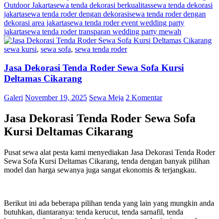
Outdoor Jakarta
sewa tenda dekorasi berkualitas
sewa tenda dekorasi
jakarta
sewa tenda roder dengan dekorasi
sewa tenda roder dengan
dekorasi area jakarta
sewa tenda roder event wedding party
jakarta
sewa tenda roder transparan wedding party mewah
sewa kursi
,
sewa sofa
,
sewa tenda roder
Jasa Dekorasi Tenda Roder Sewa Sofa Kursi
Deltamas Cikarang
Galeri
November 19, 2025
Sewa Meja
2 Komentar
Jasa Dekorasi Tenda Roder Sewa Sofa
Kursi Deltamas Cikarang
Pusat sewa alat pesta kami menyediakan Jasa Dekorasi Tenda Roder
Sewa Sofa Kursi Deltamas Cikarang, tenda dengan banyak pilihan
model dan harga sewanya juga sangat ekonomis & terjangkau.
Berikut ini ada beberapa pilihan tenda yang lain yang mungkin anda
butuhkan, diantaranya: tenda kerucut, tenda sarnafil, tenda