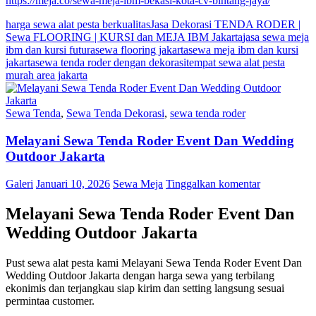
https://meja.co/sewa-meja-ibm-bekasi-kota-cv-bintang-jaya/
harga sewa alat pesta berkualitas
Jasa Dekorasi TENDA RODER |
Sewa FLOORING | KURSI dan MEJA IBM Jakarta
jasa sewa meja
ibm dan kursi futura
sewa flooring jakarta
sewa meja ibm dan kursi
jakarta
sewa tenda roder dengan dekorasi
tempat sewa alat pesta
murah area jakarta
Sewa Tenda
,
Sewa Tenda Dekorasi
,
sewa tenda roder
Melayani Sewa Tenda Roder Event Dan Wedding
Outdoor Jakarta
Galeri
Januari 10, 2026
Sewa Meja
Tinggalkan komentar
Melayani Sewa Tenda Roder Event Dan
Wedding Outdoor Jakarta
Pust sewa alat pesta kami Melayani Sewa Tenda Roder Event Dan
Wedding Outdoor Jakarta dengan harga sewa yang terbilang
ekonimis dan terjangkau siap kirim dan setting langsung sesuai
permintaa customer.