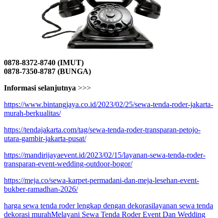
0878-8372-8740 (IMUT)
0878-7350-8787 (BUNGA)
Informasi selanjutnya
>>>
https://www.bintangjaya.co.id/2023/02/25/sewa-tenda-roder-jakarta-
murah-berkualitas/
https://tendajakarta.com/tag/sewa-tenda-roder-transparan-petojo-
utara-gambir-jakarta-pusat/
https://mandirijayaevent.id/2023/02/15/layanan-sewa-tenda-roder-
transparan-event-wedding-outdoor-bogor/
https://meja.co/sewa-karpet-permadani-dan-meja-lesehan-event-
bukber-ramadhan-2026/
harga sewa tenda roder lengkap dengan dekorasi
layanan sewa tenda
dekorasi murah
Melayani Sewa Tenda Roder Event Dan Wedding