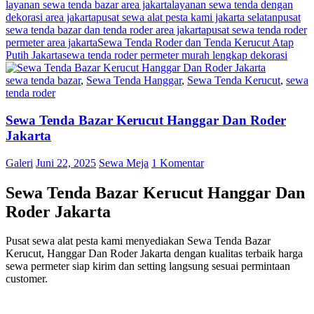
layanan sewa tenda bazar area jakarta
layanan sewa tenda dengan
dekorasi area jakarta
pusat sewa alat pesta kami jakarta selatan
pusat
sewa tenda bazar dan tenda roder area jakarta
pusat sewa tenda roder
permeter area jakarta
Sewa Tenda Roder dan Tenda Kerucut Atap
Putih Jakarta
sewa tenda roder permeter murah lengkap dekorasi
sewa tenda bazar
,
Sewa Tenda Hanggar
,
Sewa Tenda Kerucut
,
sewa
tenda roder
Sewa Tenda Bazar Kerucut Hanggar Dan Roder
Jakarta
Galeri
Juni 22, 2025
Sewa Meja
1 Komentar
Sewa Tenda Bazar Kerucut Hanggar Dan
Roder Jakarta
Pusat sewa alat pesta kami menyediakan Sewa Tenda Bazar
Kerucut, Hanggar Dan Roder Jakarta dengan kualitas terbaik harga
sewa permeter siap kirim dan setting langsung sesuai permintaan
customer.