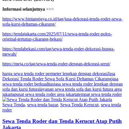
Informasi selanjutnya
>>>
https://www.bintangjaya.co.id/tag/jasa-dekorasi-tenda-roder-sewa-
sofa-kursi-deltamas-cikarang/
https://tendajakarta.com/2025/07/11/sewa-tenda-roder-polos-
original-tertutup-cikarang-bekasi/
https://tendabekasi.com/tag/sewa-tenda-roder-dekorasi-bunga-
mewah/
https://meja.co/tag/sewa-tenda-roder-dengan-dekorasi-serut/
harga sewa tenda roder permeter lengkap dengan dekorasi
Jasa
Dekorasi Tenda Roder Sewa Sofa Kursi Deltamas Cikarang
jasa
sewa tenda roder berkualitas
jasa sewa tenda roder lengkap dengan
sofa dan kursi futura
layanan sewa tenda sofa dan kursi futura area
jakarta
pusat sewa tenda roder area jakarta
tempat sewa tenda roder
Sewa Tenda
,
sewa tenda bazar
,
Sewa Tenda Kerucut
,
sewa tenda
roder
Sewa Tenda Roder dan Tenda Kerucut Atap Putih
Jakarta