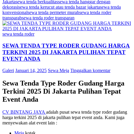
Jakarta
sewa tenda berkualitas
sewa tenda hanggar dengan
dekorasi
sewa tenda kerucut atau tenda bazar jakarta
sewa tenda
konvensional
sewa tenda permeter murah
sewa tenda roder
transparab
sewa tenda roder transparan
sewa tenda roder
SEWA TENDA TYPE RODER GUDANG HARGA
TERKINI 2025 DI JAKARTA PULIHAN TEPAT
EVENT ANDA
Galeri
Januari 14, 2025
Sewa Meja
Tinggalkan komentar
Sewa Tenda Type Roder Gudang Harga
Terkini 2025 Di Jakarta Pulihan Tepat
Event Anda
CV BINTANG JAYA
adalah pusat sewa tenda type roder gudang
harga terkini 2025 di jakarta pulihan tepat event anda. Kami juga
menyewakan alat event lain :
Meja
kotak