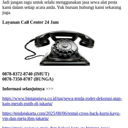
Jadi jangan ragu untuk selalu menggunakan jasa sewa alat pesta
kami dalam setiap acara anda. Yuk buruan hubungi kami sekarang
juga.
Layanan Call Center 24 Jam
0878-8372-8740 (IMUT)
0878-7350-8787 (BUNGA)
Informasi selanjutnya
>>>
https://www.bintangjaya.co.id/tag/sewa-tenda-roder-dekorasi-atap-
kain-merah-putih-di-jakarta/
https://tendajakarta.com/2025/08/06/rental-cross-back-kursi-kayu-
vip-dan-meja-ibm-jakarta/