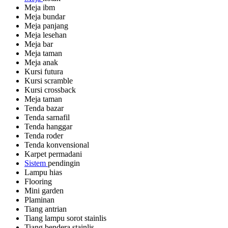
Meja ibm
Meja bundar
Meja panjang
Meja lesehan
Meja bar
Meja taman
Meja anak
Kursi futura
Kursi scramble
Kursi crossback
Meja taman
Tenda bazar
Tenda sarnafil
Tenda hanggar
Tenda roder
Tenda konvensional
Karpet permadani
Sistem
pendingin
Lampu hias
Flooring
Mini garden
Plaminan
Tiang antrian
Tiang lampu sorot stainlis
Tiang bendera stainlis