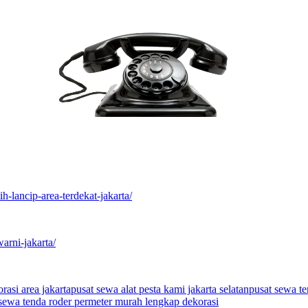
h-lancip-area-terdekat-jakarta/
arni-jakarta/
asi area jakarta
pusat sewa alat pesta kami jakarta selatan
pusat sewa te
sewa tenda roder permeter murah lengkap dekorasi