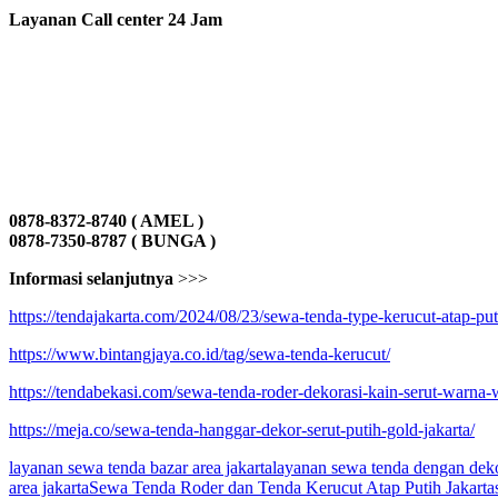
Layanan Call center 24 Jam
0878-8372-8740 ( AMEL )
0878-7350-8787 ( BUNGA )
Informasi selanjutnya
>>>
https://tendajakarta.com/2024/08/23/sewa-tenda-type-kerucut-atap-puti
https://www.bintangjaya.co.id/tag/sewa-tenda-kerucut/
https://tendabekasi.com/sewa-tenda-roder-dekorasi-kain-serut-warna-w
https://meja.co/sewa-tenda-hanggar-dekor-serut-putih-gold-jakarta/
layanan sewa tenda bazar area jakarta
layanan sewa tenda dengan dekor
area jakarta
Sewa Tenda Roder dan Tenda Kerucut Atap Putih Jakarta