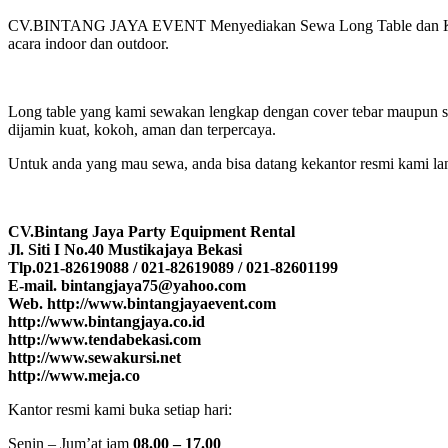
CV.BINTANG JAYA EVENT Menyediakan Sewa Long Table dan Kursi Cr
acara indoor dan outdoor.
Long table yang kami sewakan lengkap dengan cover tebar maupun ski
dijamin kuat, kokoh, aman dan terpercaya.
Untuk anda yang mau sewa, anda bisa datang kekantor resmi kami l
CV.Bintang Jaya Party Equipment Rental
Jl. Siti I No.40 Mustikajaya Bekasi
Tlp.021-82619088 / 021-82619089 / 021-82601199
E-mail. bintangjaya75@yahoo.com
Web. http://www.bintangjayaevent.com
http://www.bintangjaya.co.id
http://www.tendabekasi.com
http://www.sewakursi.net
http://www.meja.co
Kantor resmi kami buka setiap hari:
Senin – Jum’at jam
08.00 – 17.00