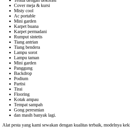
Tenda dengan dekorasi
Cover meja & kursi
Misty cool
Ac portable
Mini garden
Karpet buana
Karpet permadani
Rumput sintetis
Tiang antrian
Tiang bendera
Lampu sorot
Lampu taman
Mini garden
Panggung
Backdrop
Podium
Partisi
Tirai
Flooring
Kotak ampau
Tempat sampah
Gong peresmian
dan masih banyak lagi.
Alat pesta yang kami sewakan dengan kualitas terbaik, modelnya kek