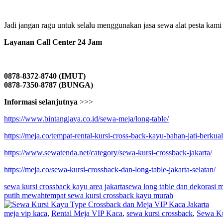
Jadi jangan ragu untuk selalu menggunakan jasa sewa alat pesta kami
Layanan Call Center 24 Jam
0878-8372-8740 (IMUT)
0878-7350-8787 (BUNGA)
Informasi selanjutnya
>>>
https://www.bintangjaya.co.id/sewa-meja/long-table/
https://meja.co/tempat-rental-kursi-cross-back-kayu-bahan-jati-berkua
https://www.sewatenda.net/category/sewa-kursi-crossback-jakarta/
https://meja.co/sewa-kursi-crossback-dan-long-table-jakarta-selatan/
sewa kursi crossback kayu area jakarta
sewa long table dan dekorasi
putih mewah
tempat sewa kursi crossback kayu murah
meja vip kaca
,
Rental Meja VIP Kaca
,
sewa kursi crossback
,
Sewa Ku