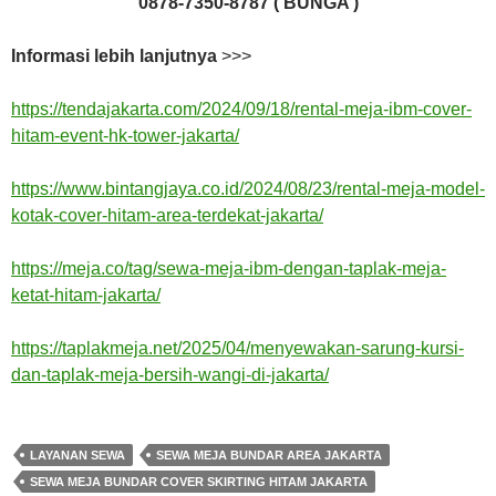
0878-7350-8787 ( BUNGA )
Informasi lebih lanjutnya
>>>
https://tendajakarta.com/2024/09/18/rental-meja-ibm-cover-
hitam-event-hk-tower-jakarta/
https://www.bintangjaya.co.id/2024/08/23/rental-meja-model-
kotak-cover-hitam-area-terdekat-jakarta/
https://meja.co/tag/sewa-meja-ibm-dengan-taplak-meja-
ketat-hitam-jakarta/
https://taplakmeja.net/2025/04/menyewakan-sarung-kursi-
dan-taplak-meja-bersih-wangi-di-jakarta/
LAYANAN SEWA
SEWA MEJA BUNDAR AREA JAKARTA
SEWA MEJA BUNDAR COVER SKIRTING HITAM JAKARTA