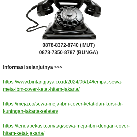
0878-8372-8740 (IMUT)
0878-7350-8787 (BUNGA)
Informasi selanjutnya
>>>
https://www.bintangjaya.co.id/2024/06/14/tempat-sewa-
meja-ibm-cover-ketat-hitam-jakarta/
https://meja.co/sewa-meja-ibm-cover-ketat-dan-kursi-di-
kuningan-jakarta-selatan/
https://tendabekasi.com/tag/sewa-meja-ibm-dengan-cover-
hitam-ketat-jakarta/