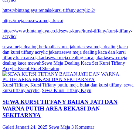
https://bintangjaya.rentals/kursi-tiffany-acrylic-2/
https://meja.co/sewa-meja-kaca/
https://www.bintangjaya.co.id/sewa-kursi/kursi-tiffany/kursi-tiffany-
acrylic/
sewa meja dealing berkualitas area jakarta
sewa meja dealing kaca
dan kursi tiffany acrylic jakarta
sewa meja dealing kaca dan kursi
tiffany kaca area jakarta
sewa meja dealing kaca jakarta
sewa meja
dealing kaca mewah
Sewa Meja Dealing Kaca Set Kursi Tiffany
Acrylic Event Hotel Sheraton
Kursi Tiffany
,
Kursi Tiffany putih
,
meja bulat dan kursi tiffany
,
sewa
kursi tiffany acrylic
,
Sewa Kursi Tiffany Kayu
SEWA KURSI TIFFANY BAHAN JATI DAN
WARNA PUTIH AREA BEKASI DAN
SEKITARNYA
Galeri
Januari 24, 2025
Sewa Meja
3 Komentar