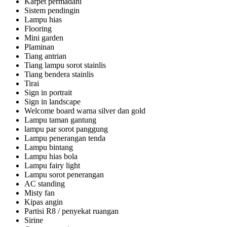
Karpet permadani
Sistem pendingin
Lampu hias
Flooring
Mini garden
Plaminan
Tiang antrian
Tiang lampu sorot stainlis
Tiang bendera stainlis
Tirai
Sign in portrait
Sign in landscape
Welcome board warna silver dan gold
Lampu taman gantung
lampu par sorot panggung
Lampu penerangan tenda
Lampu bintang
Lampu hias bola
Lampu fairy light
Lampu sorot penerangan
AC standing
Misty fan
Kipas angin
Partisi R8 / penyekat ruangan
Sirine