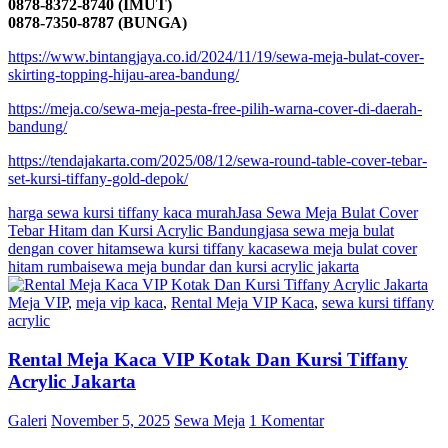
0878-8372-8740 (IMUT)
0878-7350-8787 (BUNGA)
https://www.bintangjaya.co.id/2024/11/19/sewa-meja-bulat-cover-
skirting-topping-hijau-area-bandung/
https://meja.co/sewa-meja-pesta-free-pilih-warna-cover-di-daerah-
bandung/
https://tendajakarta.com/2025/08/12/sewa-round-table-cover-tebar-
set-kursi-tiffany-gold-depok/
harga sewa kursi tiffany kaca murah
Jasa Sewa Meja Bulat Cover
Tebar Hitam dan Kursi Acrylic Bandung
jasa sewa meja bulat
dengan cover hitam
sewa kursi tiffany kaca
sewa meja bulat cover
hitam rumbai
sewa meja bundar dan kursi acrylic jakarta
Meja VIP
,
meja vip kaca
,
Rental Meja VIP Kaca
,
sewa kursi tiffany
acrylic
Rental Meja Kaca VIP Kotak Dan Kursi Tiffany
Acrylic Jakarta
Galeri
November 5, 2025
Sewa Meja
1 Komentar