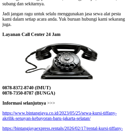
subang dan sekitarnya.
Jadi jangan ragu untuk selalu menggunakan jasa sewa alat pesta
kami dalam setiap acara anda. Yuk buruan hubungi kami sekarang
juga.
Layanan Call Center 24 Jam
0878-8372-8740 (IMUT)
0878-7350-8787 (BUNGA)
Informasi selanjutnya
>>>
https://www.bintangjaya.co.id/2023/05/25/sewa-kursi-tiffany-
akrilik-senayan-kebayoran-baru-jakarta-selatan/
https://bintangjayaexpress.rentals/2026/02/17/rental-kursi-tiffany-