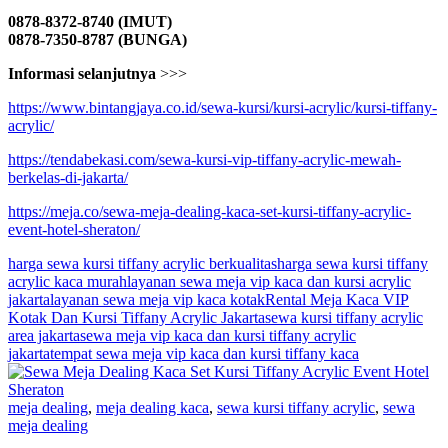
0878-8372-8740 (IMUT)
0878-7350-8787 (BUNGA)
Informasi selanjutnya
>>>
https://www.bintangjaya.co.id/sewa-kursi/kursi-acrylic/kursi-tiffany-
acrylic/
https://tendabekasi.com/sewa-kursi-vip-tiffany-acrylic-mewah-
berkelas-di-jakarta/
https://meja.co/sewa-meja-dealing-kaca-set-kursi-tiffany-acrylic-
event-hotel-sheraton/
harga sewa kursi tiffany acrylic berkualitas
harga sewa kursi tiffany
acrylic kaca murah
layanan sewa meja vip kaca dan kursi acrylic
jakarta
layanan sewa meja vip kaca kotak
Rental Meja Kaca VIP
Kotak Dan Kursi Tiffany Acrylic Jakarta
sewa kursi tiffany acrylic
area jakarta
sewa meja vip kaca dan kursi tiffany acrylic
jakarta
tempat sewa meja vip kaca dan kursi tiffany kaca
meja dealing
,
meja dealing kaca
,
sewa kursi tiffany acrylic
,
sewa
meja dealing