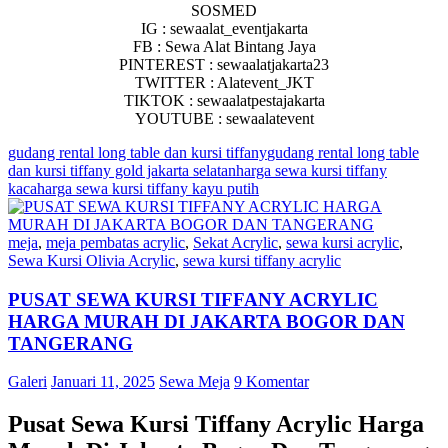
SOSMED
IG : sewaalat_eventjakarta
FB : Sewa Alat Bintang Jaya
PINTEREST : sewaalatjakarta23
TWITTER : Alatevent_JKT
TIKTOK : sewaalatpestajakarta
YOUTUBE : sewaalatevent
gudang rental long table dan kursi tiffany
gudang rental long table
dan kursi tiffany gold jakarta selatan
harga sewa kursi tiffany
kaca
harga sewa kursi tiffany kayu putih
meja
,
meja pembatas acrylic
,
Sekat Acrylic
,
sewa kursi acrylic
,
Sewa Kursi Olivia Acrylic
,
sewa kursi tiffany acrylic
PUSAT SEWA KURSI TIFFANY ACRYLIC
HARGA MURAH DI JAKARTA BOGOR DAN
TANGERANG
Galeri
Januari 11, 2025
Sewa Meja
9 Komentar
Pusat Sewa Kursi Tiffany Acrylic Harga