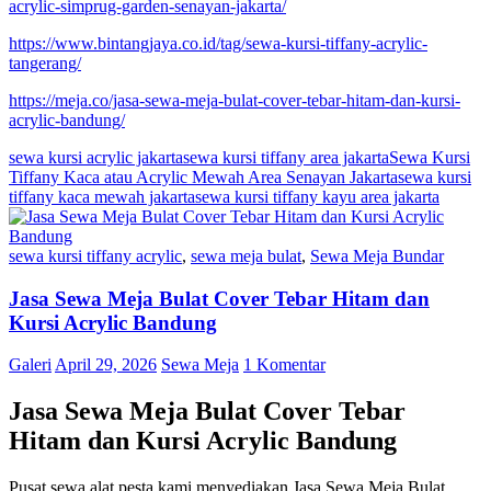
acrylic-simprug-garden-senayan-jakarta/
https://www.bintangjaya.co.id/tag/sewa-kursi-tiffany-acrylic-
tangerang/
https://meja.co/jasa-sewa-meja-bulat-cover-tebar-hitam-dan-kursi-
acrylic-bandung/
sewa kursi acrylic jakarta
sewa kursi tiffany area jakarta
Sewa Kursi
Tiffany Kaca atau Acrylic Mewah Area Senayan Jakarta
sewa kursi
tiffany kaca mewah jakarta
sewa kursi tiffany kayu area jakarta
sewa kursi tiffany acrylic
,
sewa meja bulat
,
Sewa Meja Bundar
Jasa Sewa Meja Bulat Cover Tebar Hitam dan
Kursi Acrylic Bandung
Galeri
April 29, 2026
Sewa Meja
1 Komentar
Jasa Sewa Meja Bulat Cover Tebar
Hitam dan Kursi Acrylic Bandung
Pusat sewa alat pesta kami menyediakan Jasa Sewa Meja Bulat