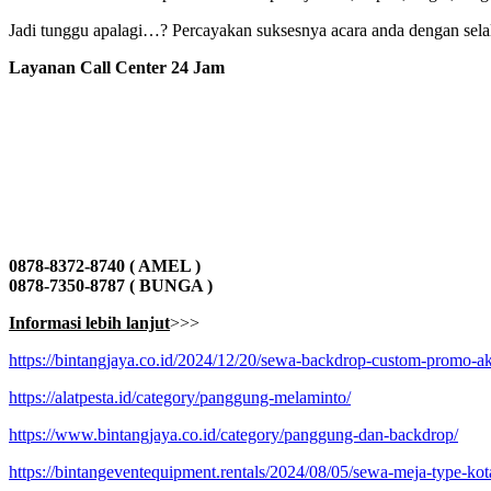
Jadi tunggu apalagi…? Percayakan suksesnya acara anda dengan sela
Layanan Call Center 24 Jam
0878-8372-8740 ( AMEL )
0878-7350-8787 ( BUNGA )
Informasi lebih lanjut
>>>
https://bintangjaya.co.id/2024/12/20/sewa-backdrop-custom-promo-akh
https://alatpesta.id/category/panggung-melaminto/
https://www.bintangjaya.co.id/category/panggung-dan-backdrop/
https://bintangeventequipment.rentals/2024/08/05/sewa-meja-type-ko