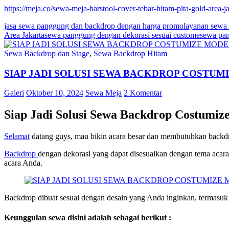
https://meja.co/sewa-meja-barstool-cover-tebar-hitam-pita-gold-area-ja
jasa sewa panggung dan backdrop dengan harga promo
layanan sewa
Area Jakarta
sewa panggung dengan dekorasi sesuai custome
sewa pan
Sewa Backdrop dan Stage
,
Sewa Backdrop Hitam
SIAP JADI SOLUSI SEWA BACKDROP COSTU
Galeri
Oktober 10, 2024
Sewa Meja
2 Komentar
Siap Jadi Solusi Sewa Backdrop Costumiz
Selamat
datang guys, mau bikin acara besar dan membutuhkan backdro
Backdrop
dengan dekorasi yang dapat disesuaikan dengan tema acara
acara Anda.
Backdrop dibuat sesuai dengan desain yang Anda inginkan, termasuk lo
Keunggulan sewa disini adalah sebagai berikut :