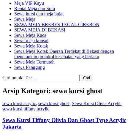
Meja VIP Kayu
Rental Meja dan Sofa
Sewa kursi dan meja bulat
Sewa Meja
SEWA MEJA BREBES TEGAL CIREBON
SEWA MEJA DI BEKASI
Sewa Meja Kaca
Sewa meja konsul
Sewa Meja Kotak
Sewa Meja Kotak Daerah Terdekat di Bekasi dengan
menerapkan protokol kesehatan yang berlaku
Sewa Meja Termurah
Sewa Panggung
Cari untuk:
Arsip Kategori: sewa kursi ghost
sewa kursi acrylic
,
sewa kursi ghost
,
Sewa Kursi Olivia Acrylic
,
sewa kursi tiffany acrylic
Sewa Kursi Tiffany Olivia Dan Ghost Type Acrylic
Jakarta