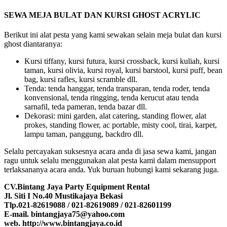
SEWA MEJA BULAT DAN KURSI GHOST ACRYLIC
Berikut ini alat pesta yang kami sewakan selain meja bulat dan kursi
ghost diantaranya:
Kursi tiffany, kursi futura, kursi crossback, kursi kuliah, kursi
taman, kursi olivia, kursi royal, kursi barstool, kursi puff, bean
bag, kursi rafles, kursi scramble dll.
Tenda: tenda hanggar, tenda transparan, tenda roder, tenda
konvensional, tenda ringging, tenda kerucut atau tenda
sarnafil, teda pameran, tenda bazar dll.
Dekorasi: mini garden, alat catering, standing flower, alat
prokes, standing flower, ac portable, misty cool, tirai, karpet,
lampu taman, panggung, backdro dll.
Selalu percayakan suksesnya acara anda di jasa sewa kami, jangan
ragu untuk selalu menggunakan alat pesta kami dalam mensupport
terlaksananya acara anda. Yuk buruan hubungi kami sekarang juga.
CV.Bintang Jaya Party Equipment Rental
Jl. Siti I No.40 Mustikajaya Bekasi
Tlp.021-82619088 / 021-82619089 / 021-82601199
E-mail. bintangjaya75@yahoo.com
web. http://www.bintangjaya.co.id