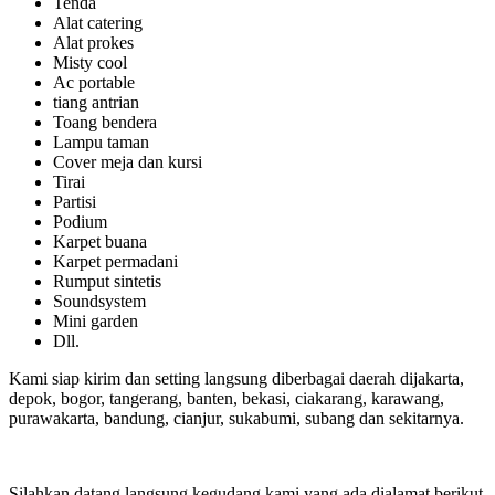
Tenda
Alat catering
Alat prokes
Misty cool
Ac portable
tiang antrian
Toang bendera
Lampu taman
Cover meja dan kursi
Tirai
Partisi
Podium
Karpet buana
Karpet permadani
Rumput sintetis
Soundsystem
Mini garden
Dll.
Kami siap kirim dan setting langsung diberbagai daerah dijakarta,
depok, bogor, tangerang, banten, bekasi, ciakarang, karawang,
purawakarta, bandung, cianjur, sukabumi, subang dan sekitarnya.
Silahkan datang langsung kegudang kami yang ada dialamat berikut