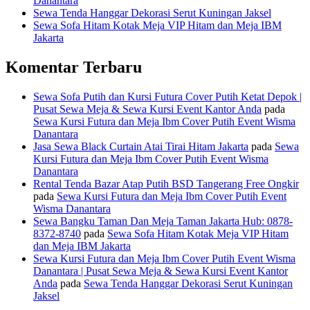
Danantara
Sewa Tenda Hanggar Dekorasi Serut Kuningan Jaksel
Sewa Sofa Hitam Kotak Meja VIP Hitam dan Meja IBM
Jakarta
Komentar Terbaru
Sewa Sofa Putih dan Kursi Futura Cover Putih Ketat Depok |
Pusat Sewa Meja & Sewa Kursi Event Kantor Anda
pada
Sewa Kursi Futura dan Meja Ibm Cover Putih Event Wisma
Danantara
Jasa Sewa Black Curtain Atai Tirai Hitam Jakarta
pada
Sewa
Kursi Futura dan Meja Ibm Cover Putih Event Wisma
Danantara
Rental Tenda Bazar Atap Putih BSD Tangerang Free Ongkir
pada
Sewa Kursi Futura dan Meja Ibm Cover Putih Event
Wisma Danantara
Sewa Bangku Taman Dan Meja Taman Jakarta Hub: 0878-
8372-8740
pada
Sewa Sofa Hitam Kotak Meja VIP Hitam
dan Meja IBM Jakarta
Sewa Kursi Futura dan Meja Ibm Cover Putih Event Wisma
Danantara | Pusat Sewa Meja & Sewa Kursi Event Kantor
Anda
pada
Sewa Tenda Hanggar Dekorasi Serut Kuningan
Jaksel