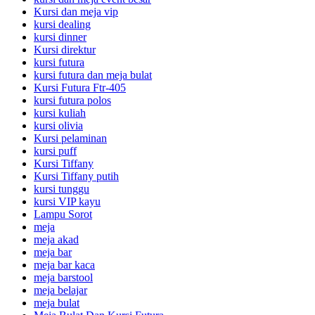
Kursi dan meja vip
kursi dealing
kursi dinner
Kursi direktur
kursi futura
kursi futura dan meja bulat
Kursi Futura Ftr-405
kursi futura polos
kursi kuliah
kursi olivia
Kursi pelaminan
kursi puff
Kursi Tiffany
Kursi Tiffany putih
kursi tunggu
kursi VIP kayu
Lampu Sorot
meja
meja akad
meja bar
meja bar kaca
meja barstool
meja belajar
meja bulat