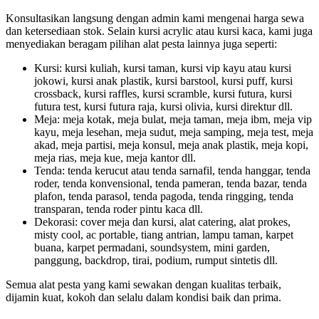
Konsultasikan langsung dengan admin kami mengenai harga sewa
dan ketersediaan stok. Selain kursi acrylic atau kursi kaca, kami juga
menyediakan beragam pilihan alat pesta lainnya juga seperti:
Kursi: kursi kuliah, kursi taman, kursi vip kayu atau kursi
jokowi, kursi anak plastik, kursi barstool, kursi puff, kursi
crossback, kursi raffles, kursi scramble, kursi futura, kursi
futura test, kursi futura raja, kursi olivia, kursi direktur dll.
Meja: meja kotak, meja bulat, meja taman, meja ibm, meja vip
kayu, meja lesehan, meja sudut, meja samping, meja test, meja
akad, meja partisi, meja konsul, meja anak plastik, meja kopi,
meja rias, meja kue, meja kantor dll.
Tenda: tenda kerucut atau tenda sarnafil, tenda hanggar, tenda
roder, tenda konvensional, tenda pameran, tenda bazar, tenda
plafon, tenda parasol, tenda pagoda, tenda ringging, tenda
transparan, tenda roder pintu kaca dll.
Dekorasi: cover meja dan kursi, alat catering, alat prokes,
misty cool, ac portable, tiang antrian, lampu taman, karpet
buana, karpet permadani, soundsystem, mini garden,
panggung, backdrop, tirai, podium, rumput sintetis dll.
Semua alat pesta yang kami sewakan dengan kualitas terbaik,
dijamin kuat, kokoh dan selalu dalam kondisi baik dan prima.