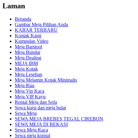
Laman
Beranda
Gambar Meja Pilihan Anda
KABAR TERBARU
Kontak Kami
Kumpulan Video
Meja Barstool
Meja Bundar
Meja Dealing
MEJA IBM
Meja Kotak
Meja Lesehan
Meja Melamin Kotak Minimalis
Meja Rias
Meja Vip Kaca
Meja VIP Kayu
Rental Meja dan Sofa
Sewa kursi dan meja bulat
Sewa Meja
SEWA MEJA BREBES TEGAL CIREBON
SEWA MEJA DI BEKASI
Sewa Meja Kaca
Sewa meja konsul