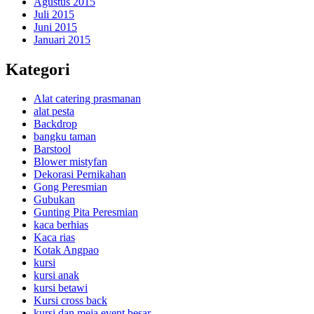
Agustus 2015
Juli 2015
Juni 2015
Januari 2015
Kategori
Alat catering prasmanan
alat pesta
Backdrop
bangku taman
Barstool
Blower mistyfan
Dekorasi Pernikahan
Gong Peresmian
Gubukan
Gunting Pita Peresmian
kaca berhias
Kaca rias
Kotak Angpao
kursi
kursi anak
kursi betawi
Kursi cross back
kursi dan meja event besar