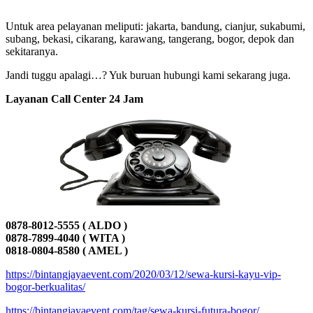
Untuk area pelayanan meliputi: jakarta, bandung, cianjur, sukabumi,
subang, bekasi, cikarang, karawang, tangerang, bogor, depok dan
sekitaranya.
Jandi tuggu apalagi…? Yuk buruan hubungi kami sekarang juga.
Layanan Call Center 24 Jam
0878-8012-5555 ( ALDO )
0878-7899-4040 ( WITA )
0818-0804-8580 ( AMEL )
https://bintangjayaevent.com/2020/03/12/sewa-kursi-kayu-vip-
bogor-berkualitas/
https://bintangjayaevent.com/tag/sewa-kursi-futura-bogor/