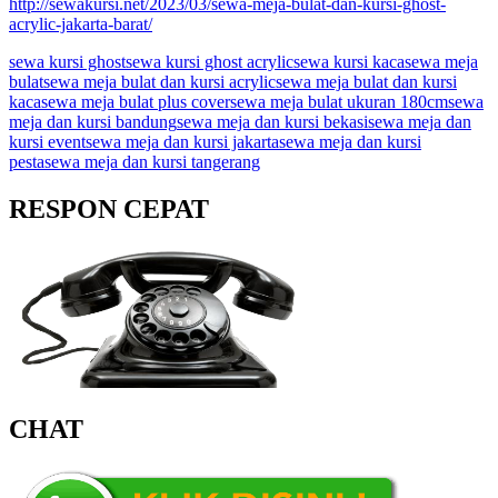
http://sewakursi.net/2023/03/sewa-meja-bulat-dan-kursi-ghost-
acrylic-jakarta-barat/
sewa kursi ghost
sewa kursi ghost acrylic
sewa kursi kaca
sewa meja
bulat
sewa meja bulat dan kursi acrylic
sewa meja bulat dan kursi
kaca
sewa meja bulat plus cover
sewa meja bulat ukuran 180cm
sewa
meja dan kursi bandung
sewa meja dan kursi bekasi
sewa meja dan
kursi event
sewa meja dan kursi jakarta
sewa meja dan kursi
pesta
sewa meja dan kursi tangerang
RESPON CEPAT
CHAT