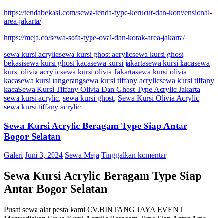
https://tendabekasi.com/sewa-tenda-type-kerucut-dan-konvensional-
area-jakarta/
https://meja.co/sewa-sofa-type-oval-dan-kotak-area-jakarta/
sewa kursi acrylic
sewa kursi ghost acrylic
sewa kursi ghost
bekasi
sewa kursi ghost kaca
sewa kursi jakarta
sewa kursi kaca
sewa
kursi olivia acrylic
sewa kursi olivia Jakarta
sewa kursi olivia
kaca
sewa kursi tangerang
sewa kursi tiffany acrylic
sewa kursi tiffany
kaca
Sewa Kursi Tiffany Olivia Dan Ghost Type Acrylic Jakarta
sewa kursi acrylic
,
sewa kursi ghost
,
Sewa Kursi Olivia Acrylic
,
sewa kursi tiffany acrylic
Sewa Kursi Acrylic Beragam Type Siap Antar
Bogor Selatan
Galeri
Juni 3, 2024
Sewa Meja
Tinggalkan komentar
Sewa Kursi Acrylic Beragam Type Siap
Antar Bogor Selatan
Pusat sewa alat pesta kami CV.BINTANG JAYA EVENT