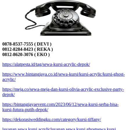
0878-8537-7555 ( DEVI )
0812-8284-8423 ( REKA )
0812-8620-3076 ( EKO )
https://alatpesta.id/tag/sewa-kursi-acrylic-depok/
https://www.bintangjaya.co.id/sewa-kursi/kursi-acrylic/kursi-ghost-
acrylic/
https://meja.co/sewa-meja-dan-kursi-olivia-acrylic-exclusive-party-
depok/
https://bintangjayaevent.com/2023/06/12/sewa-kursi-serba-bisa-
kursi-futura-putih-depok/
https://dekorasiweddingku.com/category/kursi-tiffany/
layanan sewa kursi acrylic
layanan sewa kursi ghost
sewa kursi