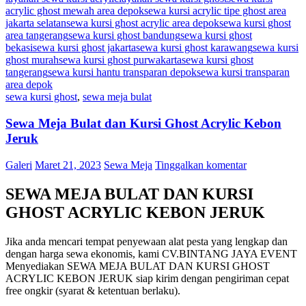
acrylic ghost mewah area depok
sewa kursi acrylic tipe ghost area
jakarta selatan
sewa kursi ghost acrylic area depok
sewa kursi ghost
area tangerang
sewa kursi ghost bandung
sewa kursi ghost
bekasi
sewa kursi ghost jakarta
sewa kursi ghost karawang
sewa kursi
ghost murah
sewa kursi ghost purwakarta
sewa kursi ghost
tangerang
sewa kursi hantu transparan depok
sewa kursi transparan
area depok
sewa kursi ghost
,
sewa meja bulat
Sewa Meja Bulat dan Kursi Ghost Acrylic Kebon
Jeruk
Galeri
Maret 21, 2023
Sewa Meja
Tinggalkan komentar
SEWA MEJA BULAT DAN KURSI
GHOST ACRYLIC KEBON JERUK
Jika anda mencari tempat penyewaan alat pesta yang lengkap dan
dengan harga sewa ekonomis, kami CV.BINTANG JAYA EVENT
Menyediakan SEWA MEJA BULAT DAN KURSI GHOST
ACRYLIC KEBON JERUK siap kirim dengan pengiriman cepat
free ongkir (syarat & ketentuan berlaku).