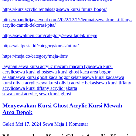
https://kursiacrylic.rentals/tag/sewa-kursi-futura-bogor/
https://mandirijayaevent.com/2022/12/15/tempat-sewa-kursi-tiffany-
acrylic-cantik-dekorasi-pita/
https://sewalinen.com/category/sewa-taplak-meja/
https://alatpesta.id/category/kursi-futura/
https://meja.co/category/meja-ibm/
layanan sewa kursi acrylic macam-macam type
sewa kursi
acrylic
sewa kursi ghost
sewa kursi ghost kaca area bogor
selatan
sewa kursi ghost kaca bogor selatan
sewa kursi kaca
sewa
kursi olivia acrylic
sewa kursi olivia acrylic bekasi
sewa kursi tiffany
acrylic
sewa kursi tiffany acrylic jakarta
sewa kursi acrylic
,
sewa kursi ghost
Menyewakan Kursi Ghost Acrylic Kursi Mewah
Area Depok
Galeri
Mei 17, 2024
Sewa Meja
1 Komentar