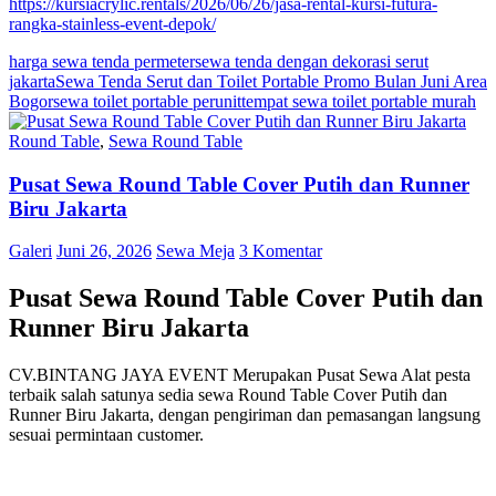
https://kursiacrylic.rentals/2026/06/26/jasa-rental-kursi-futura-
rangka-stainless-event-depok/
harga sewa tenda permeter
sewa tenda dengan dekorasi serut
jakarta
Sewa Tenda Serut dan Toilet Portable Promo Bulan Juni Area
Bogor
sewa toilet portable perunit
tempat sewa toilet portable murah
Round Table
,
Sewa Round Table
Pusat Sewa Round Table Cover Putih dan Runner
Biru Jakarta
Galeri
Juni 26, 2026
Sewa Meja
3 Komentar
Pusat Sewa Round Table Cover Putih dan
Runner Biru Jakarta
CV.BINTANG JAYA EVENT Merupakan Pusat Sewa Alat pesta
terbaik salah satunya sedia sewa Round Table Cover Putih dan
Runner Biru Jakarta, dengan pengiriman dan pemasangan langsung
sesuai permintaan customer.