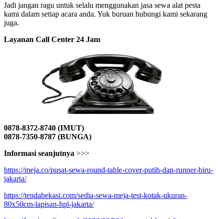
Jadi jangan ragu untuk selalu menggunakan jasa sewa alat pesta
kami dalam setiap acara anda. Yuk buruan hubungi kami sekarang
juga.
Layanan Call Center 24 Jam
0878-8372-8740 (IMUT)
0878-7350-8787 (BUNGA)
Informasi seanjutnya
>>>
https://meja.co/pusat-sewa-round-table-cover-putih-dan-runner-biru-
jakarta/
https://tendabekasi.com/sedia-sewa-meja-test-kotak-ukuran-
80x50cm-lapisan-hpl-jakarta/