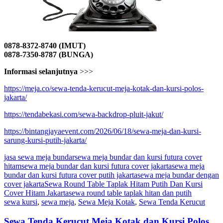
0878-8372-8740 (IMUT)
0878-7350-8787 (BUNGA)
Informasi selanjutnya
>>>
https://meja.co/sewa-tenda-kerucut-meja-kotak-dan-kursi-polos-
jakarta/
https://tendabekasi.com/sewa-backdrop-pluit-jakut/
https://bintangjayaevent.com/2026/06/18/sewa-meja-dan-kursi-
sarung-kursi-putih-jakarta/
jasa sewa meja bundar
sewa meja bundar dan kursi futura cover
hitam
sewa meja bundar dan kursi futura cover jakarta
sewa meja
bundar dan kursi futura cover putih jakarta
sewa meja bundar dengan
cover jakarta
Sewa Round Table Taplak Hitam Putih Dan Kursi
Cover Hitam Jakarta
sewa round table taplak hitan dan putih
sewa kursi
,
sewa meja
,
Sewa Meja Kotak
,
Sewa Tenda Kerucut
Sewa Tenda Kerucut Meja Kotak dan Kursi Polos