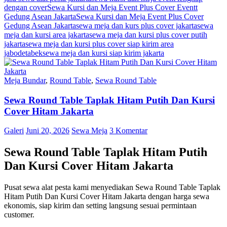
dengan cover
Sewa Kursi dan Meja Event Plus Cover Eventt
Gedung Asean Jakarta
Sewa Kursi dan Meja Event Plus Cover
Gedung Asean Jakarta
sewa meja dan kurs plus cover jakarta
sewa
meja dan kursi area jakarta
sewa meja dan kursi plus cover putih
jakarta
sewa meja dan kursi plus cover siap kirim area
jabodetabek
sewa meja dan kursi siap kirim jakarta
Meja Bundar
,
Round Table
,
Sewa Round Table
Sewa Round Table Taplak Hitam Putih Dan Kursi
Cover Hitam Jakarta
Galeri
Juni 20, 2026
Sewa Meja
3 Komentar
Sewa Round Table Taplak Hitam Putih
Dan Kursi Cover Hitam Jakarta
Pusat sewa alat pesta kami menyediakan Sewa Round Table Taplak
Hitam Putih Dan Kursi Cover Hitam Jakarta dengan harga sewa
ekonomis, siap kirim dan setting langsung sesuai permintaan
customer.