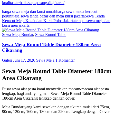
kualitas-terbaik-siap-pasang-di-jakarta/
harga sewa meja dan kursi murah
harga sewa tenda kerucut
perunit
jasa sewa tenda bazar dan meja kursi jakarta
Sewa Tenda
Kerucut Meja Kotak dan Kursi Polos Jakarta
tempat sewa meja dan
kursi area jakarta
Sewa Meja Bundar
,
Sewa Round Table
Sewa Meja Round Table Diameter 180cm Area
Cikarang
Galeri
Juni 17, 2026
Sewa Meja
1 Komentar
Sewa Meja Round Table Diameter 180cm
Area Cikarang
Pusat sewa alat pesta kami menyediakan macam-macam alat pesta
lengkap, bagi anda yang mau Sewa Meja Round Table Diameter
180cm Area Cikarang lengkap dengan cover.
Meja Bundar yang kami sewakan dengan ukuran mulai dari 75cm,
90cm, 120cm, 160cm, 180cm dan 220cm. Lengkap dengan Cover