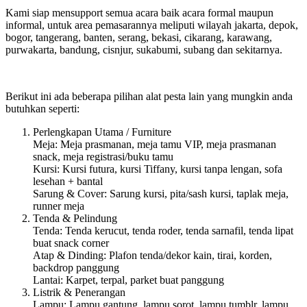
Kami siap mensupport semua acara baik acara formal maupun
informal, untuk area pemasarannya meliputi wilayah jakarta, depok,
bogor, tangerang, banten, serang, bekasi, cikarang, karawang,
purwakarta, bandung, cisnjur, sukabumi, subang dan sekitarnya.
Berikut ini ada beberapa pilihan alat pesta lain yang mungkin anda
butuhkan seperti:
Perlengkapan Utama / Furniture
Meja: Meja prasmanan, meja tamu VIP, meja prasmanan
snack, meja registrasi/buku tamu
Kursi: Kursi futura, kursi Tiffany, kursi tanpa lengan, sofa
lesehan + bantal
Sarung & Cover: Sarung kursi, pita/sash kursi, taplak meja,
runner meja
Tenda & Pelindung
Tenda: Tenda kerucut, tenda roder, tenda sarnafil, tenda lipat
buat snack corner
Atap & Dinding: Plafon tenda/dekor kain, tirai, korden,
backdrop panggung
Lantai: Karpet, terpal, parket buat panggung
Listrik & Penerangan
Lampu: Lampu gantung, lampu sorot, lampu tumblr, lampu