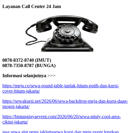
Layanan Call Center 24 Jam
0878-8372-8740 (IMUT)
0878-7350-8787 (BUNGA)
Informasi selanjutnya
>>>
https://meja.co/sewa-round-table-taplak-hitam-putih-dan-kursi-
cover-hitam-jakarta/
https://sewakursi.net/2026/06/sewa-backdrop-meja-dan-kursi-daan-
mogot-jakarta/
https://bintangjayaevent.com/2026/06/20/sewa-misty-cool-area-
cikini-jakarta/
jasa sewa alat pesta jaklarta
sewa kursi dan meja event lengkap