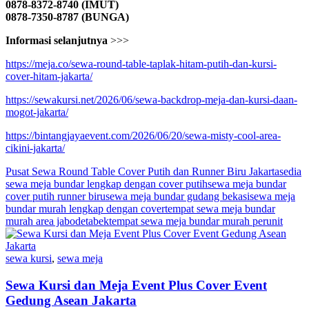
0878-8372-8740 (IMUT)
0878-7350-8787 (BUNGA)
Informasi selanjutnya
>>>
https://meja.co/sewa-round-table-taplak-hitam-putih-dan-kursi-
cover-hitam-jakarta/
https://sewakursi.net/2026/06/sewa-backdrop-meja-dan-kursi-daan-
mogot-jakarta/
https://bintangjayaevent.com/2026/06/20/sewa-misty-cool-area-
cikini-jakarta/
Pusat Sewa Round Table Cover Putih dan Runner Biru Jakarta
sedia
sewa meja bundar lengkap dengan cover putih
sewa meja bundar
cover putih runner biru
sewa meja bundar gudang bekasi
sewa meja
bundar murah lengkap dengan cover
tempat sewa meja bundar
murah area jabodetabek
tempat sewa meja bundar murah perunit
sewa kursi
,
sewa meja
Sewa Kursi dan Meja Event Plus Cover Event
Gedung Asean Jakarta