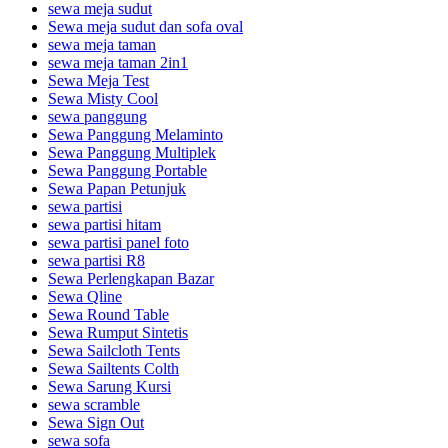
sewa meja sudut
Sewa meja sudut dan sofa oval
sewa meja taman
sewa meja taman 2in1
Sewa Meja Test
Sewa Misty Cool
sewa panggung
Sewa Panggung Melaminto
Sewa Panggung Multiplek
Sewa Panggung Portable
Sewa Papan Petunjuk
sewa partisi
sewa partisi hitam
sewa partisi panel foto
sewa partisi R8
Sewa Perlengkapan Bazar
Sewa Qline
Sewa Round Table
Sewa Rumput Sintetis
Sewa Sailcloth Tents
Sewa Sailtents Colth
Sewa Sarung Kursi
sewa scramble
Sewa Sign Out
sewa sofa