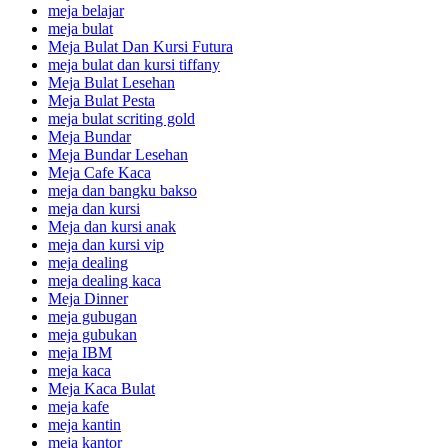
meja belajar
meja bulat
Meja Bulat Dan Kursi Futura
meja bulat dan kursi tiffany
Meja Bulat Lesehan
Meja Bulat Pesta
meja bulat scriting gold
Meja Bundar
Meja Bundar Lesehan
Meja Cafe Kaca
meja dan bangku bakso
meja dan kursi
Meja dan kursi anak
meja dan kursi vip
meja dealing
meja dealing kaca
Meja Dinner
meja gubugan
meja gubukan
meja IBM
meja kaca
Meja Kaca Bulat
meja kafe
meja kantin
meja kantor