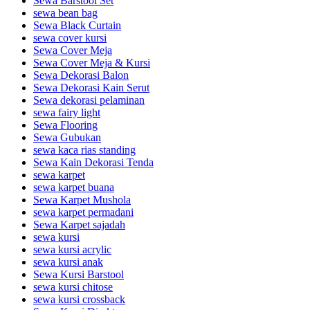
Sewa Barstool Set
sewa bean bag
Sewa Black Curtain
sewa cover kursi
Sewa Cover Meja
Sewa Cover Meja & Kursi
Sewa Dekorasi Balon
Sewa Dekorasi Kain Serut
Sewa dekorasi pelaminan
sewa fairy light
Sewa Flooring
Sewa Gubukan
sewa kaca rias standing
Sewa Kain Dekorasi Tenda
sewa karpet
sewa karpet buana
Sewa Karpet Mushola
sewa karpet permadani
Sewa Karpet sajadah
sewa kursi
sewa kursi acrylic
sewa kursi anak
Sewa Kursi Barstool
sewa kursi chitose
sewa kursi crossback