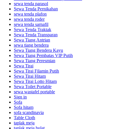
sewa tenda parasol
Sewa Tenda Pernikahan
sewa tenda plafon
sewa tenda roder
sewa tenda sarnafil
Sewa Tenda Traktak
Sewa Tenda Transparan
Sewa Tiang Antrian
sewa tiang bendera
Sewa Tiang Bendera Kayu
Sewa Tiang Pembatas VIP Putih
Sewa Tiang Peresmian
Sewa Tirai
Sewa Tirai Filamin Putih
Sewa Tirai Hitam
Sewa Tirai Lotto Hitam
Sewa Toilet Portable
sewa wastafel portable
Sign in
Sofa
Sofa hitam
sofa scandinavia
Table Cloth
taplak meja
taplak meja bulat