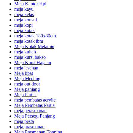
Meja Kantor Hpl
meja kayu
meja kelas
meja konsul
meja kopi
meja kotak
meja kotak 180x80cm
meja kotak ibm
Meja Kotak Melamin
meja kuliah
meja kursi bakso
Meja Kursi Hajatan
meja lesehan
Meja lipat
Meja Meeting
meja out door
Meja panjang
Meja Partisi
meja pembatas acrylic
Meja Pembatas Partisi
meja perasmanan
Meja Persegi Panjang
meja pesta
meja prasmanan
Meja Prasmanan Topping