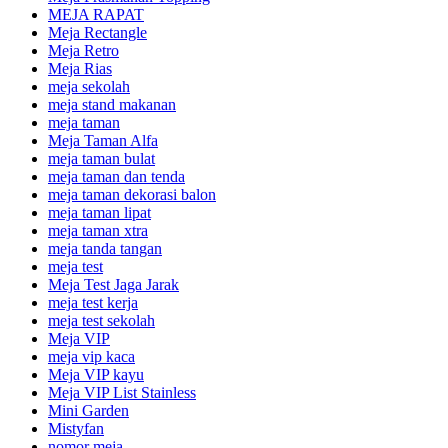
MEJA RAPAT
Meja Rectangle
Meja Retro
Meja Rias
meja sekolah
meja stand makanan
meja taman
Meja Taman Alfa
meja taman bulat
meja taman dan tenda
meja taman dekorasi balon
meja taman lipat
meja taman xtra
meja tanda tangan
meja test
Meja Test Jaga Jarak
meja test kerja
meja test sekolah
Meja VIP
meja vip kaca
Meja VIP kayu
Meja VIP List Stainless
Mini Garden
Mistyfan
nomor meja