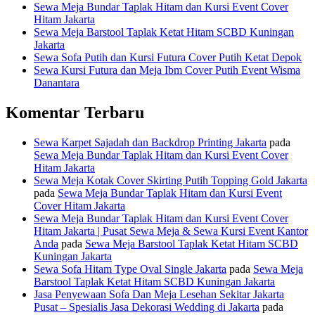
Sewa Meja Bundar Taplak Hitam dan Kursi Event Cover
Hitam Jakarta
Sewa Meja Barstool Taplak Ketat Hitam SCBD Kuningan
Jakarta
Sewa Sofa Putih dan Kursi Futura Cover Putih Ketat Depok
Sewa Kursi Futura dan Meja Ibm Cover Putih Event Wisma
Danantara
Komentar Terbaru
Sewa Karpet Sajadah dan Backdrop Printing Jakarta
pada
Sewa Meja Bundar Taplak Hitam dan Kursi Event Cover
Hitam Jakarta
Sewa Meja Kotak Cover Skirting Putih Topping Gold Jakarta
pada
Sewa Meja Bundar Taplak Hitam dan Kursi Event
Cover Hitam Jakarta
Sewa Meja Bundar Taplak Hitam dan Kursi Event Cover
Hitam Jakarta | Pusat Sewa Meja & Sewa Kursi Event Kantor
Anda
pada
Sewa Meja Barstool Taplak Ketat Hitam SCBD
Kuningan Jakarta
Sewa Sofa Hitam Type Oval Single Jakarta
pada
Sewa Meja
Barstool Taplak Ketat Hitam SCBD Kuningan Jakarta
Jasa Penyewaan Sofa Dan Meja Lesehan Sekitar Jakarta
Pusat – Spesialis Jasa Dekorasi Wedding di Jakarta
pada