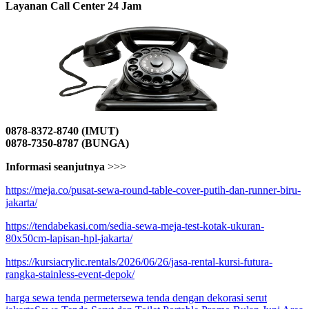
Layanan Call Center 24 Jam
0878-8372-8740 (IMUT)
0878-7350-8787 (BUNGA)
Informasi seanjutnya
>>>
https://meja.co/pusat-sewa-round-table-cover-putih-dan-runner-biru-
jakarta/
https://tendabekasi.com/sedia-sewa-meja-test-kotak-ukuran-
80x50cm-lapisan-hpl-jakarta/
https://kursiacrylic.rentals/2026/06/26/jasa-rental-kursi-futura-
rangka-stainless-event-depok/
harga sewa tenda permeter
sewa tenda dengan dekorasi serut