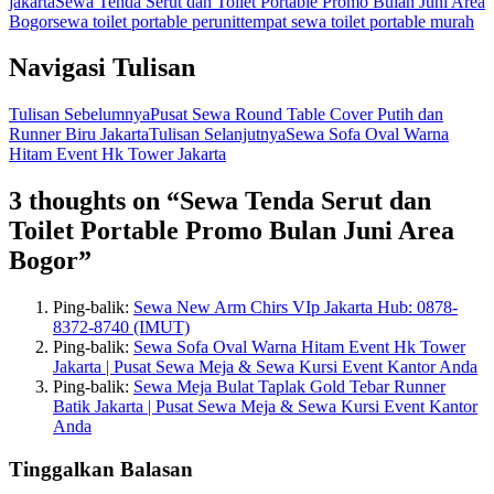
jakarta
Sewa Tenda Serut dan Toilet Portable Promo Bulan Juni Area
Bogor
sewa toilet portable perunit
tempat sewa toilet portable murah
Navigasi Tulisan
Tulisan Sebelumnya
Pusat Sewa Round Table Cover Putih dan
Runner Biru Jakarta
Tulisan Selanjutnya
Sewa Sofa Oval Warna
Hitam Event Hk Tower Jakarta
3 thoughts on “Sewa Tenda Serut dan
Toilet Portable Promo Bulan Juni Area
Bogor”
Ping-balik:
Sewa New Arm Chirs VIp Jakarta Hub: 0878-
8372-8740 (IMUT)
Ping-balik:
Sewa Sofa Oval Warna Hitam Event Hk Tower
Jakarta | Pusat Sewa Meja & Sewa Kursi Event Kantor Anda
Ping-balik:
Sewa Meja Bulat Taplak Gold Tebar Runner
Batik Jakarta | Pusat Sewa Meja & Sewa Kursi Event Kantor
Anda
Tinggalkan Balasan