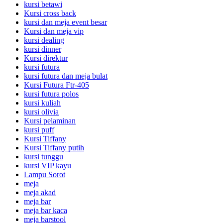
kursi betawi
Kursi cross back
kursi dan meja event besar
Kursi dan meja vip
kursi dealing
kursi dinner
Kursi direktur
kursi futura
kursi futura dan meja bulat
Kursi Futura Ftr-405
kursi futura polos
kursi kuliah
kursi olivia
Kursi pelaminan
kursi puff
Kursi Tiffany
Kursi Tiffany putih
kursi tunggu
kursi VIP kayu
Lampu Sorot
meja
meja akad
meja bar
meja bar kaca
meja barstool