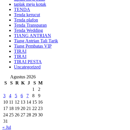
taplak meja kotak
TENDA
Tenda kerucut
Tenda plafon
Tenda Transparan
Tenda Wedding
TIANG ANTRIAN
Tiang Antrian Tali Tarik
Tiang Pembatas VIP
TIRAI
TIRAI
TIRAI PESTA
Uncategorized
Agustus 2026
S
S
R
K
J
S
M
1
2
3
4
5
6
7
8
9
10
11
12
13
14
15
16
17
18
19
20
21
22
23
24
25
26
27
28
29
30
31
« Jul