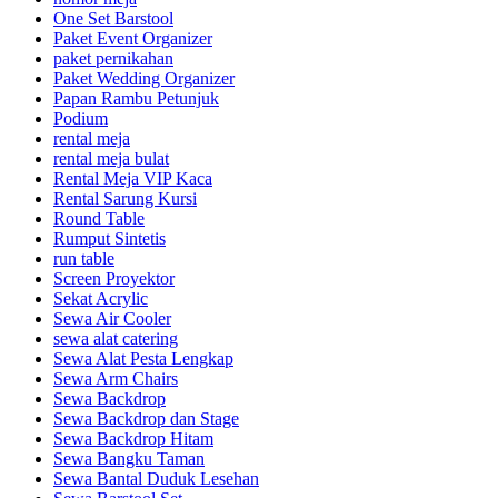
One Set Barstool
Paket Event Organizer
paket pernikahan
Paket Wedding Organizer
Papan Rambu Petunjuk
Podium
rental meja
rental meja bulat
Rental Meja VIP Kaca
Rental Sarung Kursi
Round Table
Rumput Sintetis
run table
Screen Proyektor
Sekat Acrylic
Sewa Air Cooler
sewa alat catering
Sewa Alat Pesta Lengkap
Sewa Arm Chairs
Sewa Backdrop
Sewa Backdrop dan Stage
Sewa Backdrop Hitam
Sewa Bangku Taman
Sewa Bantal Duduk Lesehan