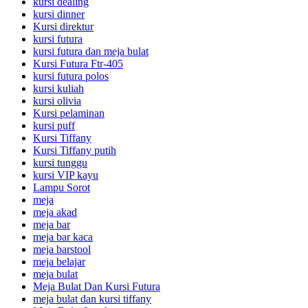
kursi dealing
kursi dinner
Kursi direktur
kursi futura
kursi futura dan meja bulat
Kursi Futura Ftr-405
kursi futura polos
kursi kuliah
kursi olivia
Kursi pelaminan
kursi puff
Kursi Tiffany
Kursi Tiffany putih
kursi tunggu
kursi VIP kayu
Lampu Sorot
meja
meja akad
meja bar
meja bar kaca
meja barstool
meja belajar
meja bulat
Meja Bulat Dan Kursi Futura
meja bulat dan kursi tiffany