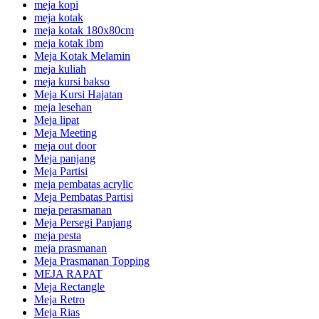
meja kopi
meja kotak
meja kotak 180x80cm
meja kotak ibm
Meja Kotak Melamin
meja kuliah
meja kursi bakso
Meja Kursi Hajatan
meja lesehan
Meja lipat
Meja Meeting
meja out door
Meja panjang
Meja Partisi
meja pembatas acrylic
Meja Pembatas Partisi
meja perasmanan
Meja Persegi Panjang
meja pesta
meja prasmanan
Meja Prasmanan Topping
MEJA RAPAT
Meja Rectangle
Meja Retro
Meja Rias