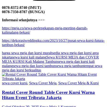
0878-8372-8740 (IMUT)
0878-7350-8787 (BUNGA)
Informasi selanjutnya
>>>
https://meja.co/sewa-perlengkapan-meja-meeting-daerah-
kalimalang-bekasi/
https://dekorasiweddingku.com/2023/10/27/pusat-sewa-kursi-futura-
tambun-bekasi/
harga sewa meja dan kursi murah
sedia sewa meja dan kursi area
jakarta
sewa kursi kali malang
Sewa KURSI MEJA dan COVER
MEJA KURSI Kali Malang Tambun
sewa meja dan kursi kali
malang
sewa meja dan kursi tambun
sewa meja tambun
tempat sewa
meja dan kursi berkualitas
sewa cover kursi
,
Sewa Cover Meja
,
Sewa Cover Meja & Kursi
Rental Cover Round Table Cover Kursi Warna
Hitam Event Tribrata Jakarta
Galeri
Oktober 29, 2025
Sewa Meja
1 Komentar