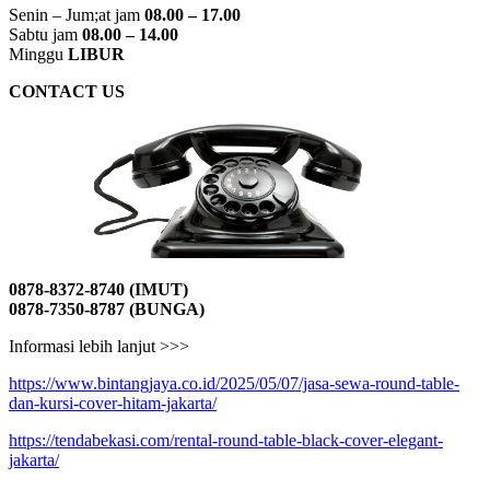
Senin – Jum;at jam
08.00 – 17.00
Sabtu jam
08.00 – 14.00
Minggu
LIBUR
CONTACT US
0878-8372-8740 (IMUT)
0878-7350-8787 (BUNGA)
Informasi lebih lanjut >>>
https://www.bintangjaya.co.id/2025/05/07/jasa-sewa-round-table-
dan-kursi-cover-hitam-jakarta/
https://tendabekasi.com/rental-round-table-black-cover-elegant-
jakarta/