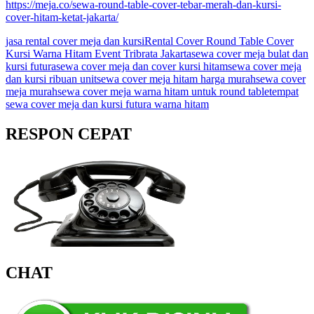
https://meja.co/sewa-round-table-cover-tebar-merah-dan-kursi-
cover-hitam-ketat-jakarta/
jasa rental cover meja dan kursi
Rental Cover Round Table Cover
Kursi Warna Hitam Event Tribrata Jakarta
sewa cover meja bulat dan
kursi futura
sewa cover meja dan cover kursi hitam
sewa cover meja
dan kursi ribuan unit
sewa cover meja hitam harga murah
sewa cover
meja murah
sewa cover meja warna hitam untuk round table
tempat
sewa cover meja dan kursi futura warna hitam
RESPON CEPAT
CHAT