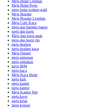
Meja Bulat Lesehan
Meja Bulat Pesta
meja bulat scriting gold
Meja Bundar
Meja Bundar Lesehan
Meja Cafe Kaca
meja dan bangku bakso
meja dan kursi
Meja dan kursi anak
meja dan kursi vip
meja dealing
meja dealing kaca
Meja Dinner
meja gubugan
meja gubukan
meja IBM
meja kaca
Meja Kaca Bulat
meja kafe
meja kantin
meja kantor
Meja Kantor Hpl
meja kayu
meja kelas
meja konsul