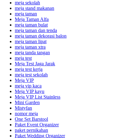
meja sekolah
meja stand makanan
meja taman
Meja Taman Alfa
meja taman bulat
meja taman dan tenda
meja taman dekorasi balon
meja taman lipat
meja taman xtra
meja tanda tangan
meja test
Meja Test Jaga Jarak
meja test kerja
meja test sekolah
Meja VIP
meja vip kaca
Meja VIP kayu
Meja VIP List Stainless
Mini Garden
Mistyfan
nomor meja
One Set Barstool
Paket Event Organizer
paket pernikahan
Paket Wedding Organizer