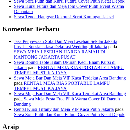
Sewa Sofa Putih dan Kursi Futura Cover Putih Ketat Depok
Sewa Kursi Futura dan Meja Ibm Cover Putih Event Wisma
Danantara
Sewa Tenda Hanggar Dekorasi Serut Kuningan Jaksel
Komentar Terbaru
Jasa Penyewaan Sofa Dan Meja Lesehan Sekitar Jakarta
Pusat – Spesialis Jasa Dekorasi Wedding di Jakarta
pada
SEWA MEJA LESEHAN HARGA RAMAH DI
KANTONG JAKARTA PUSAT
Sewa Round Table Hitam Ukuran Kecil Enam Kursi di
Jakarta
pada
RENTAL MEJA RIAS PORTABLE LAMPU
TEMPEL MUSTIKA JAYA
Sewa Meja Bar Dan Meja VIP Kaca Terdekat Area Bandung
pada
RENTAL MEJA RIAS PORTABLE LAMPU
TEMPEL MUSTIKA JAYA
Sewa Meja Bar Dan Meja VIP Kaca Terdekat Area Bandung
pada
Sewa Meja Pesta Free Pilih Warna Cover Di Daerah
Bandung
Rental Kursi Tiffany dan Meja VIP Kaca Putih Jakarta
pada
Sewa Sofa Putih dan Kursi Futura Cover Putih Ketat Depok
Arsip