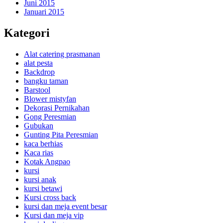
Juni 2015
Januari 2015
Kategori
Alat catering prasmanan
alat pesta
Backdrop
bangku taman
Barstool
Blower mistyfan
Dekorasi Pernikahan
Gong Peresmian
Gubukan
Gunting Pita Peresmian
kaca berhias
Kaca rias
Kotak Angpao
kursi
kursi anak
kursi betawi
Kursi cross back
kursi dan meja event besar
Kursi dan meja vip