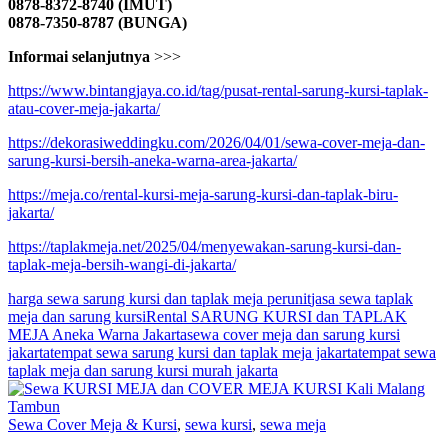
0878-8372-8740 (IMUT)
0878-7350-8787 (BUNGA)
Informai selanjutnya
>>>
https://www.bintangjaya.co.id/tag/pusat-rental-sarung-kursi-taplak-
atau-cover-meja-jakarta/
https://dekorasiweddingku.com/2026/04/01/sewa-cover-meja-dan-
sarung-kursi-bersih-aneka-warna-area-jakarta/
https://meja.co/rental-kursi-meja-sarung-kursi-dan-taplak-biru-
jakarta/
https://taplakmeja.net/2025/04/menyewakan-sarung-kursi-dan-
taplak-meja-bersih-wangi-di-jakarta/
harga sewa sarung kursi dan taplak meja perunit
jasa sewa taplak
meja dan sarung kursi
Rental SARUNG KURSI dan TAPLAK
MEJA Aneka Warna Jakarta
sewa cover meja dan sarung kursi
jakarta
tempat sewa sarung kursi dan taplak meja jakarta
tempat sewa
taplak meja dan sarung kursi murah jakarta
Sewa Cover Meja & Kursi
,
sewa kursi
,
sewa meja