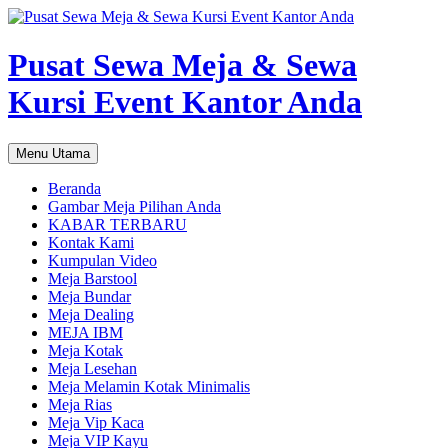
Pusat Sewa Meja & Sewa
Kursi Event Kantor Anda
Cari
Langsung
Menu Utama
ke
isi
Beranda
Gambar Meja Pilihan Anda
KABAR TERBARU
Kontak Kami
Kumpulan Video
Meja Barstool
Meja Bundar
Meja Dealing
MEJA IBM
Meja Kotak
Meja Lesehan
Meja Melamin Kotak Minimalis
Meja Rias
Meja Vip Kaca
Meja VIP Kayu