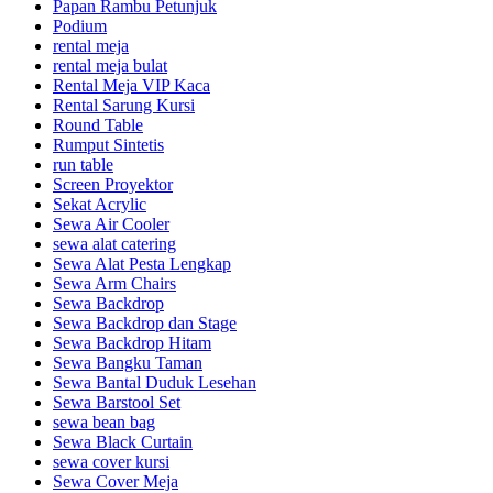
Papan Rambu Petunjuk
Podium
rental meja
rental meja bulat
Rental Meja VIP Kaca
Rental Sarung Kursi
Round Table
Rumput Sintetis
run table
Screen Proyektor
Sekat Acrylic
Sewa Air Cooler
sewa alat catering
Sewa Alat Pesta Lengkap
Sewa Arm Chairs
Sewa Backdrop
Sewa Backdrop dan Stage
Sewa Backdrop Hitam
Sewa Bangku Taman
Sewa Bantal Duduk Lesehan
Sewa Barstool Set
sewa bean bag
Sewa Black Curtain
sewa cover kursi
Sewa Cover Meja