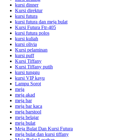
kursi dinner
Kursi direktur
kursi futura
kursi futura dan meja bulat
Kursi Futura Ftr-405
kursi futura polos
kursi kuliah
kursi olivia
Kursi pelaminan
kursi puff
Kursi Tiffany
Kursi Tiffany putih
kursi tunggu
kursi VIP kayu
Lampu Sorot
meja
meja akad
meja bar
meja bar kaca
meja barstool
meja belajar
meja bulat
Meja Bulat Dan Kursi Futura
meja bulat dan kursi tiffany
Meja Bulat Lesehan