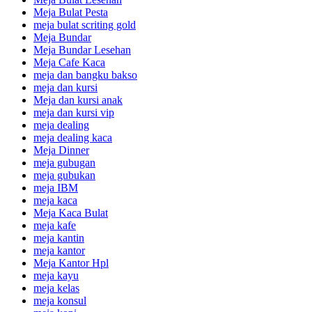
Meja Bulat Pesta
meja bulat scriting gold
Meja Bundar
Meja Bundar Lesehan
Meja Cafe Kaca
meja dan bangku bakso
meja dan kursi
Meja dan kursi anak
meja dan kursi vip
meja dealing
meja dealing kaca
Meja Dinner
meja gubugan
meja gubukan
meja IBM
meja kaca
Meja Kaca Bulat
meja kafe
meja kantin
meja kantor
Meja Kantor Hpl
meja kayu
meja kelas
meja konsul