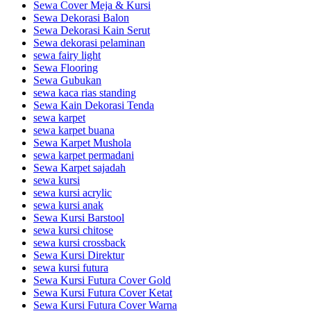
Sewa Cover Meja & Kursi
Sewa Dekorasi Balon
Sewa Dekorasi Kain Serut
Sewa dekorasi pelaminan
sewa fairy light
Sewa Flooring
Sewa Gubukan
sewa kaca rias standing
Sewa Kain Dekorasi Tenda
sewa karpet
sewa karpet buana
Sewa Karpet Mushola
sewa karpet permadani
Sewa Karpet sajadah
sewa kursi
sewa kursi acrylic
sewa kursi anak
Sewa Kursi Barstool
sewa kursi chitose
sewa kursi crossback
Sewa Kursi Direktur
sewa kursi futura
Sewa Kursi Futura Cover Gold
Sewa Kursi Futura Cover Ketat
Sewa Kursi Futura Cover Warna