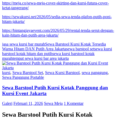
https://meja.co/sewa-meja-cover-skirting-dan-kursi-futura-cover-
ketat-tangerang/
https://sewakursi.net/2026/05/sedia-sewa-tenda-plafon-putih-poni-
hitam-jakarta/
https://bintangjayaevent.com/2026/05/29/rental-tenda-serut-dengan-
kain-hitam-dan-putih-area-jakarta/
jasa sewa kursi bar murah
Sewa Barstool Kursi Kotak Tersedia
Warna Hitam DAN Putih Area Jakarta
sewa barstool set
sewa kursi
barstool kotak hitam dan putih
sewa kursi barstool kotak
murah
tempat sewa kursi bar area jakarta
kursi
,
Sewa Barstool Set
,
Sewa Kursi Barstool
,
sewa panggung
,
Sewa Panggung Portable
Sewa Barstool Putih Kursi Kotak Panggung dan
Kursi Event Jakarta
Galeri
Februari 11, 2026
Sewa Meja
1 Komentar
Sewa Barstool Putih Kursi Kotak