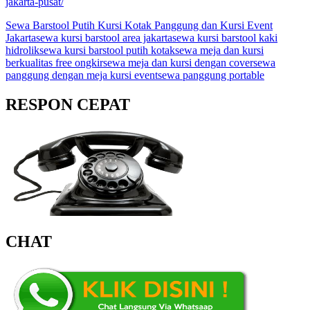
jakarta-pusat/
Sewa Barstool Putih Kursi Kotak Panggung dan Kursi Event
Jakarta
sewa kursi barstool area jakarta
sewa kursi barstool kaki
hidrolik
sewa kursi barstool putih kotak
sewa meja dan kursi
berkualitas free ongkir
sewa meja dan kursi dengan cover
sewa
panggung dengan meja kursi event
sewa panggung portable
RESPON CEPAT
CHAT