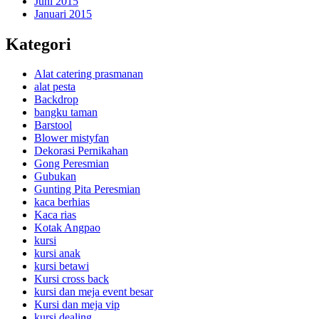
Juni 2015
Januari 2015
Kategori
Alat catering prasmanan
alat pesta
Backdrop
bangku taman
Barstool
Blower mistyfan
Dekorasi Pernikahan
Gong Peresmian
Gubukan
Gunting Pita Peresmian
kaca berhias
Kaca rias
Kotak Angpao
kursi
kursi anak
kursi betawi
Kursi cross back
kursi dan meja event besar
Kursi dan meja vip
kursi dealing