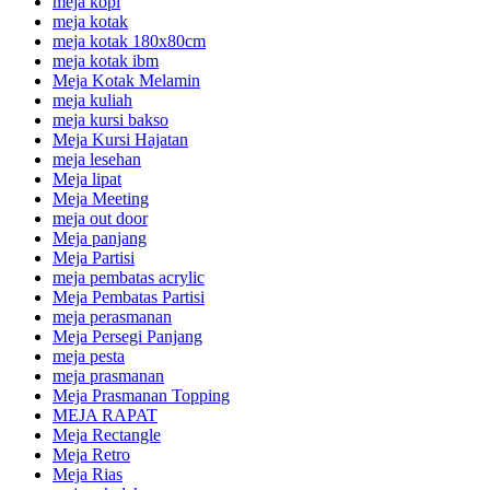
meja kopi
meja kotak
meja kotak 180x80cm
meja kotak ibm
Meja Kotak Melamin
meja kuliah
meja kursi bakso
Meja Kursi Hajatan
meja lesehan
Meja lipat
Meja Meeting
meja out door
Meja panjang
Meja Partisi
meja pembatas acrylic
Meja Pembatas Partisi
meja perasmanan
Meja Persegi Panjang
meja pesta
meja prasmanan
Meja Prasmanan Topping
MEJA RAPAT
Meja Rectangle
Meja Retro
Meja Rias