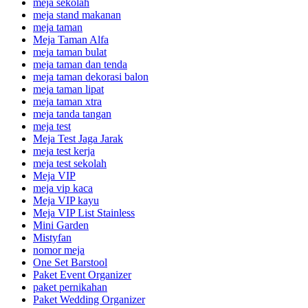
meja sekolah
meja stand makanan
meja taman
Meja Taman Alfa
meja taman bulat
meja taman dan tenda
meja taman dekorasi balon
meja taman lipat
meja taman xtra
meja tanda tangan
meja test
Meja Test Jaga Jarak
meja test kerja
meja test sekolah
Meja VIP
meja vip kaca
Meja VIP kayu
Meja VIP List Stainless
Mini Garden
Mistyfan
nomor meja
One Set Barstool
Paket Event Organizer
paket pernikahan
Paket Wedding Organizer