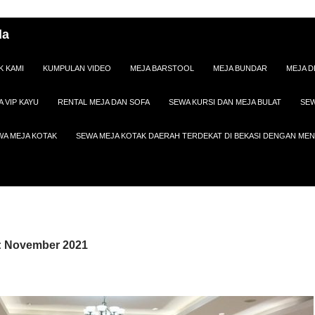
da
K KAMI
KUMPULAN VIDEO
MEJA BARSTOOL
MEJA BUNDAR
MEJA D
A VIP KAYU
RENTAL MEJA DAN SOFA
SEWA KURSI DAN MEJA BULAT
SEW
WA MEJA KOTAK
SEWA MEJA KOTAK DAERAH TERDEKAT DI BEKASI DENGAN M
: November 2021