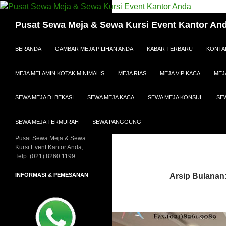
Cari
Pusat Sewa Meja & Sewa Kursi Event Kantor An
LANGSUNG KE ISI
BERANDA
GAMBAR MEJA PILIHAN ANDA
KABAR TERBARU
KONTA
MEJA MELAMIN KOTAK MINIMALIS
MEJA RIAS
MEJA VIP KACA
MEJ
SEWA MEJA DI BEKASI
SEWA MEJA KACA
SEWA MEJA KONSUL
SE
SEWA MEJA TERMURAH
SEWA PANGGUNG
Pusat Sewa Meja & Sewa
Kursi Event Kantor Anda,
Telp. (021) 8260.1199
INFORMASI & PEMESANAN
Arsip Bulanan