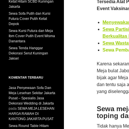
Tersedia Alat
Ketat Hitam SCBD Kuningan
Jakarta
Event Vaksinas
Sewa Sofa Putih dan Kursi
Futura Cover Putih Ketat
Menyewakan
Depok
Sewa Parti
Sewa Kursi Futura dan Meja
Berkualitas
Ibm Cover Putih Event Wisma
Danantara
Sewa Wastaf
Sewa Tenda Hanggar
Sewa Pembat
Dekorasi Serut Kuningan
Jaksel
Karena sekaran
Meja bulat Jab
bijak agar Meja
KOMENTAR TERBARU
dan tentu saja
Jasa Penyewaan Sofa Dan
yang diselengg
Meja Lesehan Sekitar Jakarta
Pusat – Spesialis Jasa
Dekorasi Wedding di Jakarta
Sewa meja
pada
SEWA MEJA LESEHAN
HARGA RAMAH DI
toping d
KANTONG JAKARTA PUSAT
Tidak hanya Me
Sewa Round Table Hitam