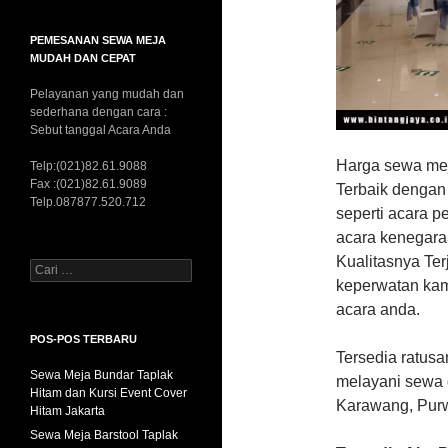
PEMESANAN SEWA MEJA
MUDAH DAN CEPAT
Pelayanan yang mudah dan
sederhana dengan cara :
Sebut tanggal Acara Anda
Harga sewa mej
Telp:(021)82.61.9088
Fax :(021)82.61.9089
Terbaik dengan
Telp.087877.520.712
seperti acara pe
acara kenegara
Kualitasnya Ter
Cari
keperwatan ka
untuk:
acara anda.
POS-POS TERBARU
Tersedia ratusa
Sewa Meja Bundar Taplak
melayani sewa 
Hitam dan Kursi Event Cover
Karawang, Pur
Hitam Jakarta
Sewa Meja Barstool Taplak