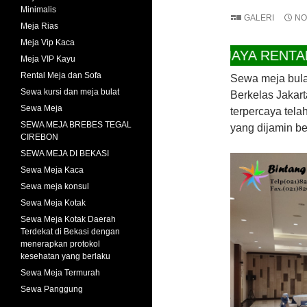
Minimalis
GALERI
NO
Meja Rias
Meja Vip Kaca
CV BINTANG JAYA RENTAL SOLUT
Meja VIP Kayu
Rental Meja dan Sofa
Sewa meja bulat
Sewa kursi dan meja bulat
Berkelas Jakart
Sewa Meja
terpercaya tela
SEWA MEJA BREBES TEGAL
yang dijamin be
CIREBON
SEWA MEJA DI BEKASI
Sewa Meja Kaca
Sewa meja konsul
Sewa Meja Kotak
Sewa Meja Kotak Daerah
Terdekat di Bekasi dengan
menerapkan protokol
kesehatan yang berlaku
Sewa Meja Termurah
Sewa Panggung