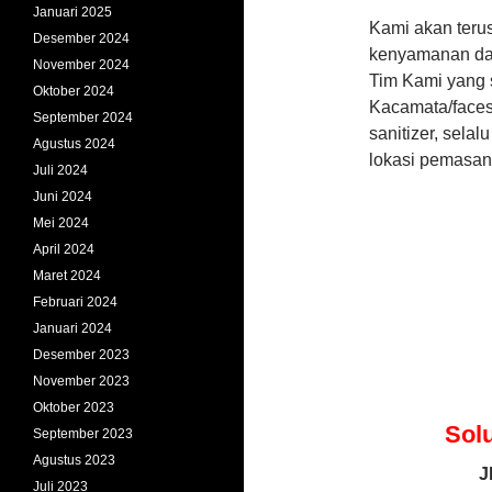
Januari 2025
Kami akan teru
Desember 2024
kenyamanan dan
November 2024
Tim Kami yang 
Oktober 2024
Kacamata/faces
September 2024
sanitizer, sela
Agustus 2024
lokasi pemasan
Juli 2024
Juni 2024
Mei 2024
April 2024
Maret 2024
Februari 2024
Januari 2024
Desember 2023
November 2023
Oktober 2023
Sol
September 2023
Agustus 2023
J
Juli 2023