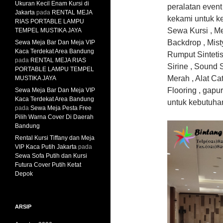
Ukuran Kecil Enam Kursi di
peralatan event
Jakarta
pada
RENTAL MEJA
kekami untuk k
RIAS PORTABLE LAMPU
Sewa Kursi , Me
TEMPEL MUSTIKA JAYA
Backdrop , Mist
Sewa Meja Bar Dan Meja VIP
Kaca Terdekat Area Bandung
Rumput Sintetis 
pada
RENTAL MEJA RIAS
Sirine , Sound 
PORTABLE LAMPU TEMPEL
Merah , Alat Ca
MUSTIKA JAYA
Flooring , gapu
Sewa Meja Bar Dan Meja VIP
Kaca Terdekat Area Bandung
untuk kebutuha
pada
Sewa Meja Pesta Free
Pilih Warna Cover Di Daerah
Bandung
Rental Kursi Tiffany dan Meja
VIP Kaca Putih Jakarta
pada
Sewa Sofa Putih dan Kursi
Futura Cover Putih Ketat
Depok
ARSIP