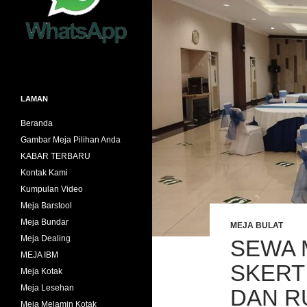
LAMAN
Beranda
Gambar Meja Pilihan Anda
KABAR TERBARU
Kontak Kami
Kumpulan Video
Meja Barstool
Meja Bundar
MEJA BULAT
Meja Dealing
SEWA 
MEJA IBM
SKERT
Meja Kotak
Meja Lesehan
DAN R
Meja Melamin Kotak