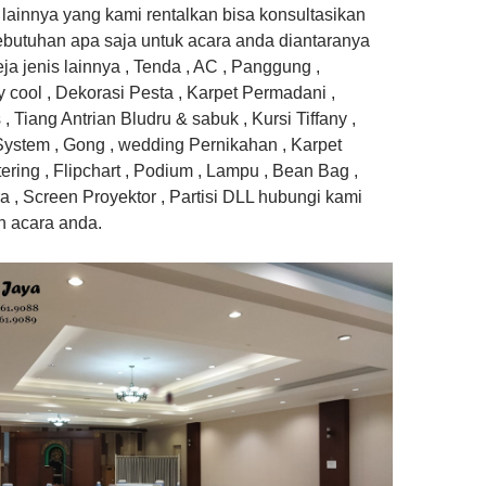
 lainnya yang kami rentalkan bisa konsultasikan
ebutuhan apa saja untuk acara anda diantaranya
ja jenis lainnya , Tenda , AC , Panggung ,
y cool , Dekorasi Pesta , Karpet Permadani ,
, Tiang Antrian Bludru & sabuk , Kursi Tiffany ,
System , Gong , wedding Pernikahan , Karpet
tering , Flipchart , Podium , Lampu , Bean Bag ,
ra , Screen Proyektor , Partisi DLL hubungi kami
n acara anda.