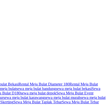
bulat Bekasi
Rental Meja Bulat Diameter 180
Rental Meja Bulat
meja bulat
sewa meja bulat bandung
sewa meja bulat bekasi
Sewa
a Bulat D180
sewa meja bulat depok
Sewa Meja Bulat Event
mur
sewa meja bulat karawang
sewa meja bulat murah
sewa meja bulat
Skerting
Sewa Meja Bulat Taplak Tebar
Sewa Meja Bulat Tebar