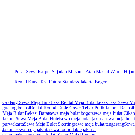
Pusat Sewa Karpet Sajadah Mushola Atau Masjid Warna Hijau 
Rental Kursi Test Futura Stainless Jakarta Bogor
Gudang Sewa Meja Bulat
Jasa Rental Meja Bulat bekasi
Jasa Sewa Me
gudang bekasi
Rental Round Table Cover Tebar Putih Jakarta Bekasi
Meja Bulat Bekasi Barat
sewa meja bulat bogor
sewa meja bulat Cika
Jakarta
Sewa Meja Bulat Hotel
sewa meja bulat jakarta
sewa meja bulat
purwakarta
Sewa Meja Bulat Skerting
sewa meja bulat tangerang
Sewa 
Jakarta
sewa meja jakarta
sewa round table jakarta
sewa meja
,
sewa meja bulat
,
Sewa Meja Bundar