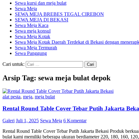
Sewa kursi dan meja bulat
Sewa Meja
SEWA MEJA BREBES TEGAL CIREBON
SEWA MEJA DI BEKASI
Sewa Meja Kaca
Sewa meja konsul
Sewa Meja Kotak
Sewa Meja Kotak Daerah Terdekat di Bekasi dengan menerapka
Sewa Meja Termurah
Sewa Panggung
Cari untuk:
Arsip Tag: sewa meja bulat depok
alat pesta
,
meja
,
meja bulat
Rental Round Table Cover Tebar Putih Jakarta Beka
Galeri
Juli 1, 2025
Sewa Meja
6 Komentar
Rental Round Table Cover Tebar Putih Jakarta Bekasi Produk berkual
bulat kami memiliki beberapa ukuran berdiameter 220, 180, 160, 120