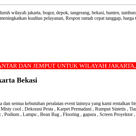
uh wilayah jakarta, bogor, depok, tangerang, bekasi, banten, tambun
ningkatkan kualitas pelayanan, Respon ramah cepat tanggap, harga te
R DAN JEMPUT UNTUK WILAYAH JAKARTA, DEP
karta Bekasi
dan semua kebutuhan peralatan event lainnya yang kami rentalkan bis
isty cool , Dekorasi Pesta , Karpet Permadani , Rumput Sintetis , Tia
t , Podium , Lampu , Bean Bag , Flooring , gapura , Screen Proyektor 