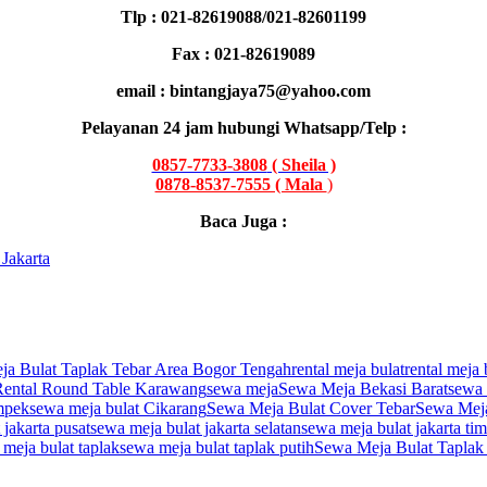
Tlp : 021-82619088/021-82601199
Fax : 021-82619089
email : bintangjaya75@yahoo.com
Pelayanan 24 jam hubungi Whatsapp/Telp :
0857-7733-3808
( Sheila )
0878-8537-7555 ( Mala
)
Baca Juga :
Jakarta
ja Bulat Taplak Tebar Area Bogor Tengah
rental meja bulat
rental meja 
Rental Round Table Karawang
sewa meja
Sewa Meja Bekasi Barat
sewa 
mpek
sewa meja bulat Cikarang
Sewa Meja Bulat Cover Tebar
Sewa Mej
 jakarta pusat
sewa meja bulat jakarta selatan
sewa meja bulat jakarta ti
meja bulat taplak
sewa meja bulat taplak putih
Sewa Meja Bulat Taplak 