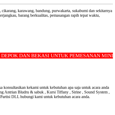
, cikarang, karawang, bandung, purwakarta, sukabumi dan sekitarnya
rjangkau, barang berkualitas, pemasangan rapih tepat waktu,
OK DAN BEKASI UNTUK PEMESANAN MINIMAL 
a konsultasikan kekami untuk kebutuhan apa saja untuk acara anda
ng Antrian Bludru & sabuk , Kursi Tiffany , Sirine , Sound System ,
, Partisi DLL hubungi kami untuk kebutuhan acara anda.