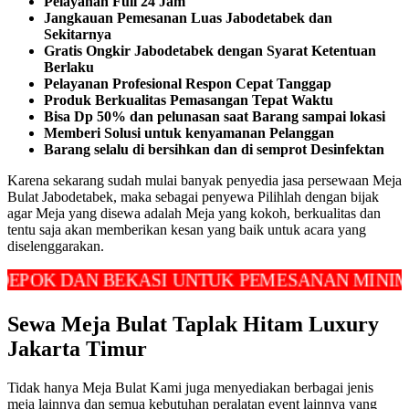
Pelayanan Full 24 Jam
Jangkauan Pemesanan Luas Jabodetabek dan
Sekitarnya
Gratis Ongkir Jabodetabek dengan Syarat Ketentuan
Berlaku
Pelayanan Profesional Respon Cepat Tanggap
Produk Berkualitas Pemasangan Tepat Waktu
Bisa Dp 50% dan pelunasan saat Barang sampai lokasi
Memberi Solusi untuk kenyamanan Pelanggan
Barang selalu di bersihkan dan di semprot Desinfektan
Karena sekarang sudah mulai banyak penyedia jasa persewaan Meja
Bulat Jabodetabek, maka sebagai penyewa Pilihlah dengan bijak
agar Meja yang disewa adalah Meja yang kokoh, berkualitas dan
tentu saja akan memberikan kesan yang baik untuk acara yang
diselenggarakan.
 DAN BEKASI UNTUK PEMESANAN MINIMAL OR
Sewa Meja Bulat Taplak Hitam Luxury
Jakarta Timur
Tidak hanya Meja Bulat Kami juga menyediakan berbagai jenis
meja lainnya dan semua kebutuhan peralatan event lainnya yang