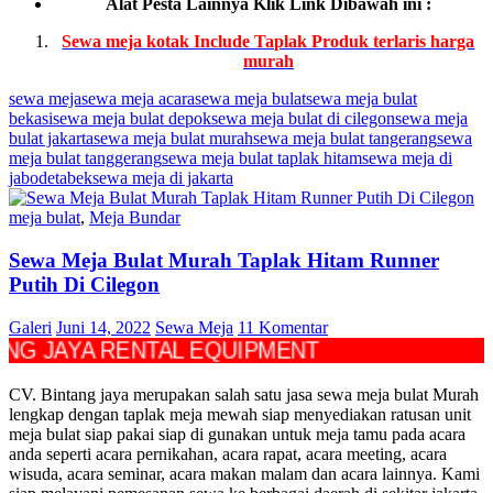
Alat Pesta Lainnya Klik Link Dibawah ini :
Sewa meja kotak Include Taplak Produk terlaris harga
murah
sewa meja
sewa meja acara
sewa meja bulat
sewa meja bulat
bekasi
sewa meja bulat depok
sewa meja bulat di cilegon
sewa meja
bulat jakarta
sewa meja bulat murah
sewa meja bulat tangerang
sewa
meja bulat tanggerang
sewa meja bulat taplak hitam
sewa meja di
jabodetabek
sewa meja di jakarta
meja bulat
,
Meja Bundar
Sewa Meja Bulat Murah Taplak Hitam Runner
Putih Di Cilegon
Galeri
Juni 14, 2022
Sewa Meja
11 Komentar
YA RENTAL EQUIPMENT
CV. Bintang jaya merupakan salah satu jasa sewa meja bulat Murah
lengkap dengan taplak meja mewah siap menyediakan ratusan unit
meja bulat siap pakai siap di gunakan untuk meja tamu pada acara
anda seperti acara pernikahan, acara rapat, acara meeting, acara
wisuda, acara seminar, acara makan malam dan acara lainnya. Kami