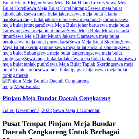
Bulat Hitam Elegant
Sewa Meja Bulat Hitam Luxury
Sewa Meja
Bulat Hotel
Sewa Meja Bulat Hotel bintang 5
sewa meja bulat
jabodetabek
sewa meja bulat jakarta
sewa meja bulat jakarta
barat
sewa meja bulat jakarta utara
sewa meja bulat jatimurni
sewa
meja bulat jatinegara
Sewa Meja Bulat johar baru
sewa meja bulat
karawang
sewa meja bulat murah
Sewa Meja Bulat Murah jakarta
timur
Sewa Meja Bulat Murah Jakarta Utara
sewa meja bulat
petojo
sewa meja bulat purwakarta
Sewa Meja Bulat Skerting
Sewa
Meja Bulat skerting runner
sewa meja bulat social distancing
sewa
meja bulat Subang
sewa meja bulat tangerang
sewa meja bulat
tanggerang
Sewa meja bulat taplak
sewa meja bulat taplak hitam
sewa
meja bulat taplak putih
Sewa Meja Bulat Taplak Skerting
sewa meja
bulat Teluk Jambe
sewa meja bulat tgaplak hijau
sewa meja bulat
toping merah
meja
,
Meja Bundar
Pinjam Meja Bundar Daerah Cengkareng
Galeri
Desember 7, 2022
Sewa Meja
1 Komentar
Pusat Tempat Pinjam Meja Bundar
Daerah Cengkareng Untuk Berbagai