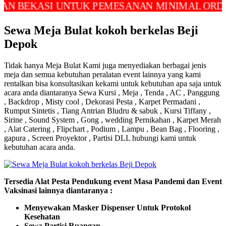
EKASI UNTUK PEMESANAN MINIMAL ORDER
Sewa Meja Bulat kokoh berkelas Beji
Depok
Tidak hanya Meja Bulat Kami juga menyediakan berbagai jenis
meja dan semua kebutuhan peralatan event lainnya yang kami
rentalkan bisa konsultasikan kekami untuk kebutuhan apa saja untuk
acara anda diantaranya Sewa Kursi , Meja , Tenda , AC , Panggung
, Backdrop , Misty cool , Dekorasi Pesta , Karpet Permadani ,
Rumput Sintetis , Tiang Antrian Bludru & sabuk , Kursi Tiffany ,
Sirine , Sound System , Gong , wedding Pernikahan , Karpet Merah
, Alat Catering , Flipchart , Podium , Lampu , Bean Bag , Flooring ,
gapura , Screen Proyektor , Partisi DLL hubungi kami untuk
kebutuhan acara anda.
Tersedia Alat Pesta Pendukung event Masa Pandemi dan Event
Vaksinasi lainnya diantaranya :
Menyewakan Masker Dispenser Untuk Protokol
Kesehatan
Sewa Partisi Ruangan