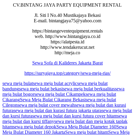
CV.BINTANG JAYA PARTY EQUIPMENT RENTAL
Jl. Siti I No.40 Mustikajaya Bekasi
E-mail. bintangjaya75@yahoo.com
https://bintangeventequipment.rentals
web. http://www.bintangjaya.co.id
https://alatpesta.id
http://www.tendakerucut.net
http://meja.co
Sewa Sofa di Kalideres Jakarta Barat
https://suryajaya.top/category/sewa-meja-rias/
sewa meja bulat
sewa meja bulat acrylic
sewa meja bulat
bandung
sewa meja bulat bekasi
sewa meja bulat berkualitas
sewa
meja bulat bogor
sewa meja bulat Cikampek
sewa meja bulat
Cikarang
Sewa Meja Bulat Cikarang Bekasi
sewa meja bulat
Cilegon
sewa meja bulat cover mewah
sewa meja bulat dan kurasi
futura
sewa meja bulat dan kurasi futura jakarta utara
sewa meja bulat
dan kursi futura
sewa meja bulat dan kursi futura cover hitam
sewa
meja bulat dan kursi tiffany
sewa meja bulat dan meja kotak taplak
hitam
sewa meja bulat depok
Sewa Meja Bulat Diameter 160
Sewa
Meja Bulat Diameter 160 Jakarta
Sewa meja bulat hitam
Sewa Meja