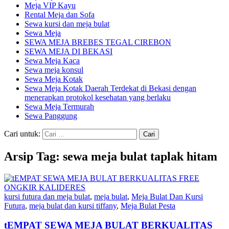
Meja VIP Kayu
Rental Meja dan Sofa
Sewa kursi dan meja bulat
Sewa Meja
SEWA MEJA BREBES TEGAL CIREBON
SEWA MEJA DI BEKASI
Sewa Meja Kaca
Sewa meja konsul
Sewa Meja Kotak
Sewa Meja Kotak Daerah Terdekat di Bekasi dengan
menerapkan protokol kesehatan yang berlaku
Sewa Meja Termurah
Sewa Panggung
Cari untuk:
Arsip Tag: sewa meja bulat taplak hitam
kursi futura dan meja bulat
,
meja bulat
,
Meja Bulat Dan Kursi
Futura
,
meja bulat dan kursi tiffany
,
Meja Bulat Pesta
tEMPAT SEWA MEJA BULAT BERKUALITAS