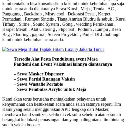
kami rentalkan bisa konsultasikan kekami untuk kebutuhan apa saja
untuk acara anda diantaranya Sewa Kursi , Meja , Tenda , AC ,
Panggung , Backdrop , Misty cool , Dekorasi Pesta , Karpet
Permadani , Rumput Sintetis , Tiang Antrian Bludru & sabuk , Kursi
Tiffany , Sirine , Sound System , Gong , wedding Pernikahan ,
Karpet Merah , Alat Catering , Flipchart , Podium , Lampu , Bean
Bag , Flooring , gapura , Screen Proyektor , Partisi DLL hubungi
kami untuk kebutuhan acara anda.
Tersedia Alat Pesta Pendukung
event
Masa
Pandemi dan Event Vaksinasi lainnya diantaranya
– Sewa Masker Dispenser
– Sewa Partisi Ruangan Vaksin
– Sewa Wastafle Portable
– Sewa Pembatas Acrylic untuk Meja
Kami akan terus berusaha meningkatkan pelayanan untuk
kenyamanan dan kesuksesan acara anda salah satunya seperti Tim
Kami yang selalu menggunakan APD lengkap dari Masker,
membawa hand sanitizer, selalu di cek suhu sebelum atau sesudah
berangkat ke lokasi pemasangan dan yang paling utama tim bintang
sudah vaksin booster.