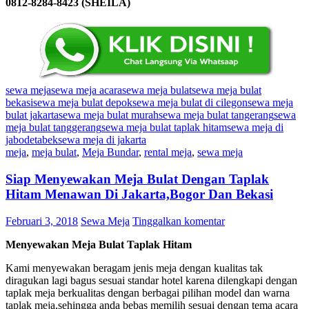
0812-8284-8423 (SHEILA)
sewa meja
sewa meja acara
sewa meja bulat
sewa meja bulat
bekasi
sewa meja bulat depok
sewa meja bulat di cilegon
sewa meja
bulat jakarta
sewa meja bulat murah
sewa meja bulat tangerang
sewa
meja bulat tanggerang
sewa meja bulat taplak hitam
sewa meja di
jabodetabek
sewa meja di jakarta
meja
,
meja bulat
,
Meja Bundar
,
rental meja
,
sewa meja
Siap Menyewakan Meja Bulat Dengan Taplak
Hitam Menawan Di Jakarta,Bogor Dan Bekasi
Februari 3, 2018
Sewa Meja
Tinggalkan komentar
Menyewakan Meja Bulat Taplak Hitam
Kami menyewakan beragam jenis meja dengan kualitas tak
diragukan lagi bagus sesuai standar hotel karena dilengkapi dengan
taplak meja berkualitas dengan berbagai pilihan model dan warna
taplak meja,sehingga anda bebas memilih sesuai dengan tema acara