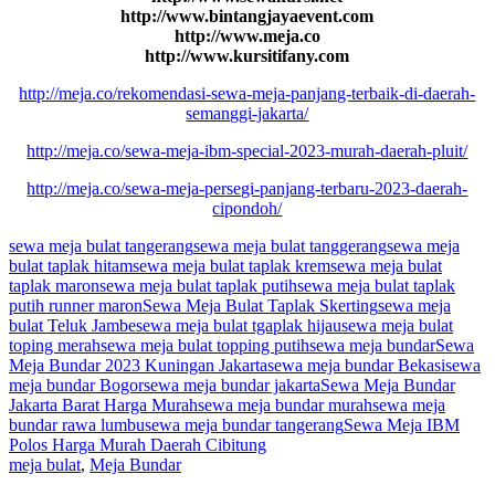
http://www.bintangjayaevent.com
http://www.meja.co
http://www.kursitifany.com
http://meja.co/rekomendasi-sewa-meja-panjang-terbaik-di-daerah-
semanggi-jakarta/
http://meja.co/sewa-meja-ibm-special-2023-murah-daerah-pluit/
http://meja.co/sewa-meja-persegi-panjang-terbaru-2023-daerah-
cipondoh/
sewa meja bulat tangerang
sewa meja bulat tanggerang
sewa meja
bulat taplak hitam
sewa meja bulat taplak krem
sewa meja bulat
taplak maron
sewa meja bulat taplak putih
sewa meja bulat taplak
putih runner maron
Sewa Meja Bulat Taplak Skerting
sewa meja
bulat Teluk Jambe
sewa meja bulat tgaplak hijau
sewa meja bulat
toping merah
sewa meja bulat topping putih
sewa meja bundar
Sewa
Meja Bundar 2023 Kuningan Jakarta
sewa meja bundar Bekasi
sewa
meja bundar Bogor
sewa meja bundar jakarta
Sewa Meja Bundar
Jakarta Barat Harga Murah
sewa meja bundar murah
sewa meja
bundar rawa lumbu
sewa meja bundar tangerang
Sewa Meja IBM
Polos Harga Murah Daerah Cibitung
meja bulat
,
Meja Bundar