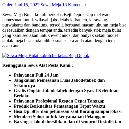
Galeri
Juni 15, 2022
Sewa Meja
18 Komentar
Sewa Meja Bulat kokoh berkelas Beji Depok siap melayani
pemesanan untuk wilayah jabodetabek, banten, karawang,
purwakarta dan bandung. tersedia berbagai macam ukuran meja bisa
di sesuaikan dengan tempat anda. tersedia banyak stok meja bulat
yang kami sediakan untuk event anda. dan banyak sekali model
taplak meja bisa anda pilih sesuai selera anda atau dengan tema
acara anda.
Keunggulan Sewa Alat Pesta Kami :
Pelayanan Full 24 Jam
Jangkauan Pemesanan Luas Jabodetabek dan
Sekitarnya
Gratis Ongkir Jabodetabek dengan Syarat Ketentuan
Berlaku
Pelayanan Profesional Respon Cepat Tanggap
Produk Berkualitas Pemasangan Tepat Waktu
Bisa Dp 50% dan pelunasan saat Barang sampai lokasi
Memberi Solusi untuk kenyamanan Pelanggan
Barang selalu di bersihkan dan di semprot Desinfektan