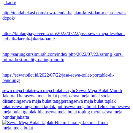
jakarta/
http://tendabekasi.com/sewa-tenda-hajatan-kursi-dan-meja-daerah-
depok/
https://bintangjayaevent.com/2022/07/22/jasa-sewa-meja-lesehan-
terbaik-daerah-jakarta-barat/
http://sarungkursimurah.com/index.php/2022/07/22/sarung-kursi-
futura-best-quality-paling-murah/
https://sewatoilet.id/2022/07/22/jasa-sewa-toilet-portable-di-
bandung/
sewa meja bulat
sewa meja bulat acrylic
Sewa Meja Bulat Murah
Jakarta Utara
sewa meja bulat petojo
sewa meja bulat social
distancing
sewa meja bulat tanggerang
sewa meja bulat taplak
hitam
sewa meja bulat taplak putih
sewa meja bulat Teluk Jambe
sewa
meja bulat tgaplak hijau
sewa meja bulat toping merah
sewa meja
bundar jakarta
meja
,
meja bulat