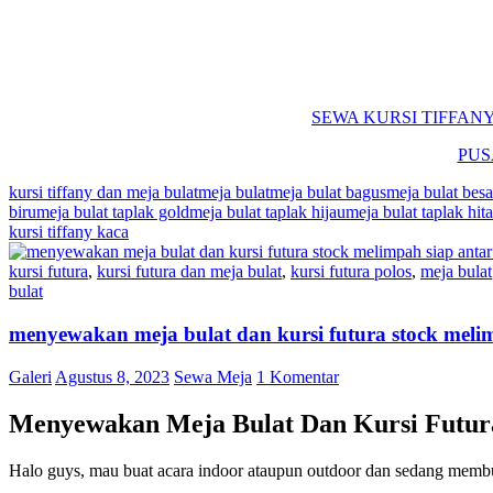
SEWA KURSI TIFFAN
PUS
kursi tiffany dan meja bulat
meja bulat
meja bulat bagus
meja bulat bes
biru
meja bulat taplak gold
meja bulat taplak hijau
meja bulat taplak hit
kursi tiffany kaca
kursi futura
,
kursi futura dan meja bulat
,
kursi futura polos
,
meja bulat
bulat
menyewakan meja bulat dan kursi futura stock melim
Galeri
Agustus 8, 2023
Sewa Meja
1 Komentar
Menyewakan Meja Bulat Dan Kursi Futura
Halo guys, mau buat acara indoor ataupun outdoor dan sedang membu