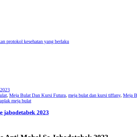
n protokol kesehatan yang berlaku
ulat
,
Meja Bulat Dan Kursi Futura
,
meja bulat dan kursi tiffany
,
Meja B
taplak meja bulat
 se jabodetabek 2023