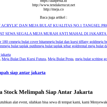
https://alatpesta.id
http://www.tendakerucut.net
http://meja.co
Baca juga artikel :
Y ACRYLIC DAN MEJA BULAT KUALITAS NO.1 TANGSEL
AT
SEWA
SEGALA
MEJA
MURAH ANTI MAHAL DI JAKARTA 
ar 180 cm
meja bulat cover hitam
meja bulat dan kursi tiffany gold
meja b
am
meja bulat taplak putih
meja bulat taplak tebar gold
rental meja bulat d
,
Meja Bulat Dan Kursi Futura
,
Meja Bulat Pesta
,
meja bulat scriting g
pah siap antar jakarta
 Stock Melimpah Siap Antar Jakarta
tuhkan alat event, silahkan bisa sewa di tempat kami, kami Menyewak