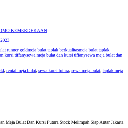
 PROMO KEMERDEKAAN
2023
ulat runner gold
meja bulat taplak berkualitas
meja bulat taplak
an kursi tiffany
sewa meja bulat dan kursi tiffany
sewa meja bulat dan
old
,
rental meja bulat
,
sewa kursi futura
,
sewa meja bulat
,
taplak meja
an Meja Bulat Dan Kursi Futura Stock Melimpah Siap Antar Jakarta.