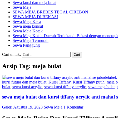
Sewa kursi dan meja bulat
Sewa Meja
SEWA MEJA BREBES TEGAL CIREBON
SEWA MEJA DI BEKASI
Sewa Meja Kaca
Sewa meja konsul
Sewa Meja Kotak
Sewa Meja Kotak Daerah Terdekat di Bekasi dengan menerapka
Sewa Meja Termurah
Sewa Panggung
Cari untuk:
Arsip Tag: meja bulat
kursi futura dan meja bulat
,
Kursi Tiffany
,
Kursi Tiffany putih
,
meja b
bulat
,
sewa kursi acrylic
,
sewa kursi tiffany acrylic
,
sewa meja bulat
,
sewa meja bulat dan kursi tiffany acrylic anti mahal
Galeri
Agustus 19, 2023
Sewa Meja
1 Komentar