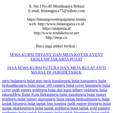
Jl. Siti I No.40 Mustikajaya Bekasi
E-mail. bintangjaya75@yahoo.com
https://bintangeventequipment.rentals
web. http://www.bintangjaya.co.id
https://alatpesta.id
http://www.tendakerucut.net
http://meja.co
Baca juga artikel berikut :
SEWA KURSI TIFFANY DAN MEJA KOTAK EVENT
EKSLUSIF JAKARTA PUSAT
JASA
SEWA
KURSI
FUTURA
DAN
MEJA
BULAT ANTI
MAHAL DI JABODETABEK
meja bulat
meja bulat atau meja bundar
meja bulat bagus
meja bulat
berkualitas
meja bulat besar 180 cm
meja bulat cover hitam
meja bulat
cover putih runner gold
meja bulat dan kursi tiffany gold
meja bulat
jakarta
Meja Bulat Kota Bekasi
meja bulat murah
meja bulat runner
gold
meja bulat runner maron
meja bulat taplak berkualitas
meja bulat
taplak biru
meja bulat taplak biru topping putih runner biru
meja bulat
taplak eksklusif
meja bulat taplak gold
meja bulat taplak gold topping
putih
meja bulat taplak hijau
meja bulat taplak hitam
meja bulat taplak