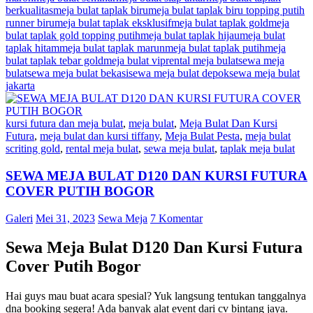
berkualitas
meja bulat taplak biru
meja bulat taplak biru topping putih
runner biru
meja bulat taplak eksklusif
meja bulat taplak gold
meja
bulat taplak gold topping putih
meja bulat taplak hijau
meja bulat
taplak hitam
meja bulat taplak marun
meja bulat taplak putih
meja
bulat taplak tebar gold
meja bulat vip
rental meja bulat
sewa meja
bulat
sewa meja bulat bekasi
sewa meja bulat depok
sewa meja bulat
jakarta
kursi futura dan meja bulat
,
meja bulat
,
Meja Bulat Dan Kursi
Futura
,
meja bulat dan kursi tiffany
,
Meja Bulat Pesta
,
meja bulat
scriting gold
,
rental meja bulat
,
sewa meja bulat
,
taplak meja bulat
SEWA MEJA BULAT D120 DAN KURSI FUTURA
COVER PUTIH BOGOR
Galeri
Mei 31, 2023
Sewa Meja
7 Komentar
Sewa Meja Bulat D120 Dan Kursi Futura
Cover Putih Bogor
Hai guys mau buat acara spesial? Yuk langsung tentukan tanggalnya
dna booking segera! Ada banyak alat event dari cv bintang jaya.