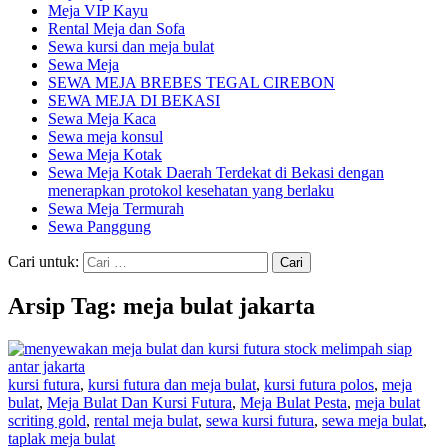
Meja VIP Kayu
Rental Meja dan Sofa
Sewa kursi dan meja bulat
Sewa Meja
SEWA MEJA BREBES TEGAL CIREBON
SEWA MEJA DI BEKASI
Sewa Meja Kaca
Sewa meja konsul
Sewa Meja Kotak
Sewa Meja Kotak Daerah Terdekat di Bekasi dengan
menerapkan protokol kesehatan yang berlaku
Sewa Meja Termurah
Sewa Panggung
Cari untuk:
Arsip Tag: meja bulat jakarta
kursi futura
,
kursi futura dan meja bulat
,
kursi futura polos
,
meja
bulat
,
Meja Bulat Dan Kursi Futura
,
Meja Bulat Pesta
,
meja bulat
scriting gold
,
rental meja bulat
,
sewa kursi futura
,
sewa meja bulat
,
taplak meja bulat