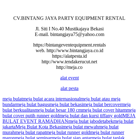
CV.BINTANG JAYA PARTY EQUIPMENT RENTAL
Jl. Siti I No.40 Mustikajaya Bekasi
E-mail. bintangjaya75@yahoo.com
https://bintangeventequipment.rentals
web. http://www.bintangjaya.co.id
https://alatpesta.id
http://www.tendakerucut.net
http://meja.co
alat event
alat pesta
meja bulat
meja bulat acara internasional
meja bulat atau meja
bundar
meja bulat bagus
meja bulat bekasi
meja bulat bercover
meja
bulat berkualitas
meja bulat besar 180 cm
meja bulat cover hitam
meja
bulat cover putih runner gold
meja bulat dan kursi tiffany gold
MEJA
BULAT EVENT RAMADHAN
meja bulat jabodetabek
meja bulat
jakarta
Meja Bulat Kota Bekasi
meja bulat mewah
meja bulat
murah
meja bulat rapat
meja bulat runner gold
meja bulat runner
maron
meja bulat seminar
meja bulat siap antar
meja bulat taplak