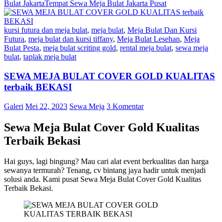
Bulat Jakarta
Tempat Sewa Meja Bulat Jakarta Pusat
kursi futura dan meja bulat
,
meja bulat
,
Meja Bulat Dan Kursi
Futura
,
meja bulat dan kursi tiffany
,
Meja Bulat Lesehan
,
Meja
Bulat Pesta
,
meja bulat scriting gold
,
rental meja bulat
,
sewa meja
bulat
,
taplak meja bulat
SEWA MEJA BULAT COVER GOLD KUALITAS
terbaik BEKASI
Galeri
Mei 22, 2023
Sewa Meja
3 Komentar
Sewa Meja Bulat Cover Gold Kualitas
Terbaik Bekasi
Hai guys, lagi bingung? Mau cari alat event berkualitas dan harga
sewanya termurah? Tenang, cv bintang jaya hadir untuk menjadi
solusi anda. Kami pusat Sewa Meja Bulat Cover Gold Kualitas
Terbaik Bekasi.