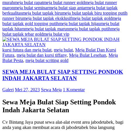
murah
meja bulat rapat
meja bulat runner gold
meja bulat runner
maron
meja bulat seminar
meja bulat siap antar
meja bulat taplak
berkualitas
meja bulat taplak biru
meja bulat taplak biru topping putih
runner biru
meja bulat taplak eksklusif
meja bulat taplak gold
meja
bulat taplak gold topping putih
meja bulat taplak hijau
meja bulat
taplak hitam
meja bulat taplak marun
meja bulat taplak putih
meja
bulat taplak tebar gold
meja bulat vip
kursi futura dan meja bulat
,
meja bulat
,
Meja Bulat Dan Kursi
Futura
,
meja bulat dan kursi tiffany
,
Meja Bulat Lesehan
,
Meja
Bulat Pesta
,
meja bulat scriting gold
SEWA MEJA BULAT SIAP SETTING PONDOK
INDAH JAKARTA SELATAN
Galeri
Mei 27, 2023
Sewa Meja
1 Komentar
Sewa Meja Bulat Siap Setting Pondok
Indah Jakarta Selatan
Cv Bintang Jaya pusat sewa alat-alat event area jabodetabek, bagi
anda yang akan membuat acara di jabodetabek bisa langsung