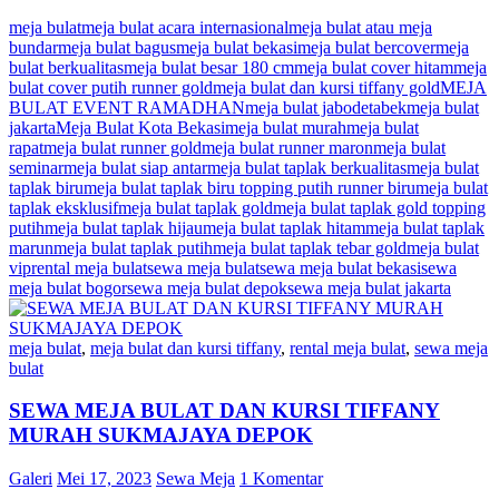
meja bulat
meja bulat acara internasional
meja bulat atau meja
bundar
meja bulat bagus
meja bulat bekasi
meja bulat bercover
meja
bulat berkualitas
meja bulat besar 180 cm
meja bulat cover hitam
meja
bulat cover putih runner gold
meja bulat dan kursi tiffany gold
MEJA
BULAT EVENT RAMADHAN
meja bulat jabodetabek
meja bulat
jakarta
Meja Bulat Kota Bekasi
meja bulat murah
meja bulat
rapat
meja bulat runner gold
meja bulat runner maron
meja bulat
seminar
meja bulat siap antar
meja bulat taplak berkualitas
meja bulat
taplak biru
meja bulat taplak biru topping putih runner biru
meja bulat
taplak eksklusif
meja bulat taplak gold
meja bulat taplak gold topping
putih
meja bulat taplak hijau
meja bulat taplak hitam
meja bulat taplak
marun
meja bulat taplak putih
meja bulat taplak tebar gold
meja bulat
vip
rental meja bulat
sewa meja bulat
sewa meja bulat bekasi
sewa
meja bulat bogor
sewa meja bulat depok
sewa meja bulat jakarta
meja bulat
,
meja bulat dan kursi tiffany
,
rental meja bulat
,
sewa meja
bulat
SEWA MEJA BULAT DAN KURSI TIFFANY
MURAH SUKMAJAYA DEPOK
Galeri
Mei 17, 2023
Sewa Meja
1 Komentar