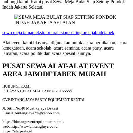
hubungi kami. Kami pusat Sewa Meja Bulat Siap Setting Pondok
Indah Jakarta Selatan.
sewa meja taman ekstra murah siap setting area jabodetabek
Alat event kami biasanya digunakan untuk acara pernikahan, acara
kenegaraan, acara sekolah, acara seminar, acara party, acara
lamaran, acara politik dan acara spesial lainnya.
PUSAT SEWA ALAT-ALAT EVENT
AREA JABODETABEK MURAH
HUBUNGI KAMI
PELAYAN CEPAT MAULA 087870165555
CV.BINTANG JAYA PARTY EQUIPMENT RENTAL
Jl. Siti I No.40 Mustikajaya Bekasi
E-mail. bintangjaya75@yahoo.com
https://bintangeventequipment.rentals
web. http://www.bintangjaya.co.id
https://alatpesta.id