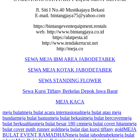
Jl. Siti I No.40 Mustikajaya Bekasi
E-mail. bintangjaya75@yahoo.com
https://bintangeventequipment.rentals
web. http://www.bintangjaya.co.id
https://alatpesta.id
http://www.tendakerucut.net
http://meja.co
SEWA MEJA IBM AREA JABODETABEK
SEWA MEJA KOTAK JABODETABEK
SEWA STANDING FLOWER
Sewa Kursi Tiffany Berkelas Depok Jawa Barat
MEJA KACA
meja bulat
meja bulat acara internasional
meja bulat atau meja
bundar
meja bulat bagus
meja bulat bekasi
meja bulat bercover
meja
bulat berkualitas
meja bulat besar 180 cm
meja bulat cover hitam
meja
bulat cover putih runner gold
meja bulat dan kursi tiffany gold
MEJA
BULAT EVENT RAMADHAN
meja bulat jabodetabek
meja bulat