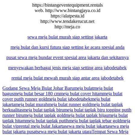
https://bintangeventequipment.rentals
web. http://www.bintangjaya.co.id
https://alatpesta.id
http://www.tendakerucut.net
http://meja.co
sewa meja bulat murah siap setting jakarta
meja bulat dan kursi futura siap setting ke acara spesial anda
pusat sewa meja bundar event spesial area jakarta dan sekitarnya
menyewakan berbagai jenis meja siap setting area jabodetabek
rental meja bulat mewah murah siap antar area jabodetabek
Gudang Sewa Meja Bulat Johar Baru
meja bulat
meja bulat
bagus
meja bulat besar 180 cm
meja bulat cover hitam
meja bulat
cover putih runner gold
meja bulat jabodetabek
meja bulat
jakarta
meja bulat murah
meja bulat runner gold
meja bulat taplak
berkualitas
meja bulat taplak biru
meja bulat taplak biru topping putih
runner biru
meja bulat taplak gold
meja bulat taplak hijau
meja bulat
taplak hitam
meja bulat taplak putih
meja bulat taplak tebar gold
meja
bulat vip
rental meja bulat Jakarta
sewa meja bulat jakarta
sewa meja
bulat jakarta pusat
sewa meja bulat jakarta utara
Tempat Sewa Meja