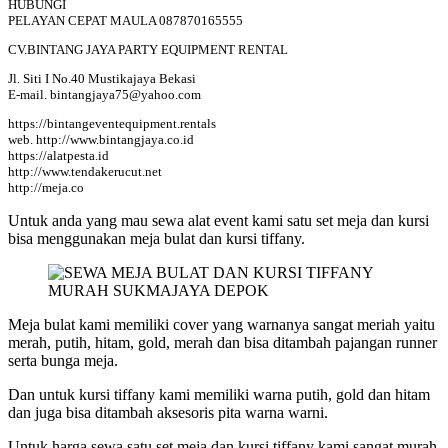
HUBUNGI
PELAYAN CEPAT MAULA 087870165555
CV.BINTANG JAYA PARTY EQUIPMENT RENTAL
Jl. Siti I No.40 Mustikajaya Bekasi
E-mail. bintangjaya75@yahoo.com
https://bintangeventequipment.rentals
web. http://www.bintangjaya.co.id
https://alatpesta.id
http://www.tendakerucut.net
http://meja.co
Untuk anda yang mau sewa alat event kami satu set meja dan kursi
bisa menggunakan meja bulat dan kursi tiffany.
Meja bulat kami memiliki cover yang warnanya sangat meriah yaitu
merah, putih, hitam, gold, merah dan bisa ditambah pajangan runner
serta bunga meja.
Dan untuk kursi tiffany kami memiliki warna putih, gold dan hitam
dan juga bisa ditambah aksesoris pita warna warni.
Untuk harga sewa satu set meja dan kursi tiffany kami sangat murah