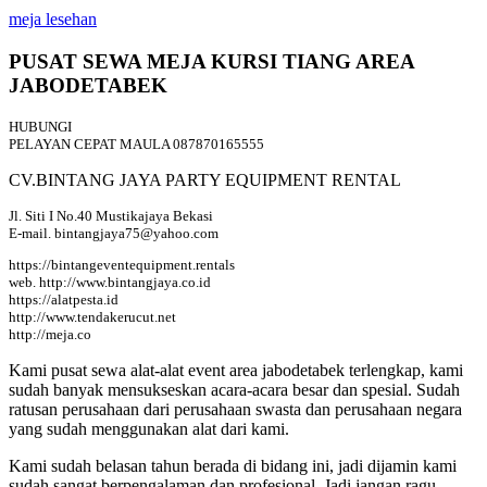
meja lesehan
PUSAT SEWA MEJA KURSI TIANG AREA
JABODETABEK
HUBUNGI
PELAYAN CEPAT MAULA 087870165555
CV.BINTANG JAYA PARTY EQUIPMENT RENTAL
Jl. Siti I No.40 Mustikajaya Bekasi
E-mail. bintangjaya75@yahoo.com
https://bintangeventequipment.rentals
web. http://www.bintangjaya.co.id
https://alatpesta.id
http://www.tendakerucut.net
http://meja.co
Kami pusat sewa alat-alat event area jabodetabek terlengkap, kami
sudah banyak mensukseskan acara-acara besar dan spesial. Sudah
ratusan perusahaan dari perusahaan swasta dan perusahaan negara
yang sudah menggunakan alat dari kami.
Kami sudah belasan tahun berada di bidang ini, jadi dijamin kami
sudah sangat berpengalaman dan profesional. Jadi jangan ragu