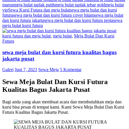
marun
meja bulat taplak putih
meja bulat taplak tebar gold
meja bulat
vip
Sewa Kursi Futura dan meja bulat
sewa meja bulat dan kursi
futura
sewa meja bulat dan kursi futura cover hitam
sewa meja bulat
dan kursi futura jakarta
sewa meja bulat dan kursi futura pesta
sewa
meja bulat kursi futura
kursi futura dan meja bulat
,
meja bulat
,
Meja Bulat Dan Kursi
Futura
sewa meja bulat dan kursi futura kualitas bagus
jakarta pusat
Galeri
Juni 7, 2023
Sewa Meja
5 Komentar
Sewa Meja Bulat Dan Kursi Futura
Kualitas Bagus Jakarta Pusat
Bagi anda yang akan membuat acara dan membutuhkan meja dan
kursi bisa pesan di tempat kami. Kami Sewa Meja Bulat Dan Kursi
Futura Kualitas Bagus Jakarta Pusat.