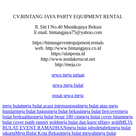
CV.BINTANG JAYA PARTY EQUIPMENT RENTAL
Jl. Siti I No.40 Mustikajaya Bekasi
E-mail. bintangjaya75@yahoo.com
https://bintangeventequipment.rentals
web. http://www.bintangjaya.co.id
https://alatpesta.id
http://www.tendakerucut.net
http://meja.co
sewa meja taman
sewa meja bulat
pusat sewa meja
meja bulat
meja bulat acara internasional
meja bulat atau meja
bundar
meja bulat bagus
meja bulat bekasi
meja bulat bercover
meja
bulat berkualitas
meja bulat besar 180 cm
meja bulat cover hitam
meja
bulat cover putih runner gold
meja bulat dan kursi tiffany gold
MEJA
BULAT EVENT RAMADHAN
meja bulat jabodetabek
meja bulat
jakarta
Meja Bulat Kota Bekasi
meja bulat mewah
meja bulat