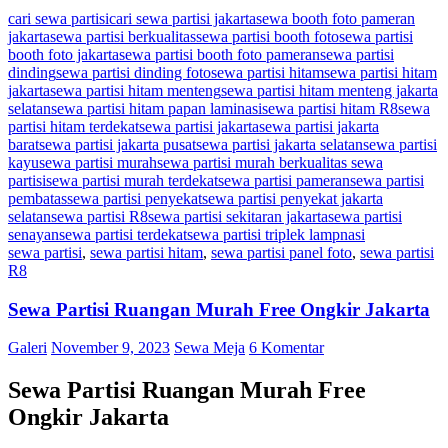
cari sewa partisi
cari sewa partisi jakarta
sewa booth foto pameran
jakarta
sewa partisi berkualitas
sewa partisi booth foto
sewa partisi
booth foto jakarta
sewa partisi booth foto pameran
sewa partisi
dinding
sewa partisi dinding foto
sewa partisi hitam
sewa partisi hitam
jakarta
sewa partisi hitam menteng
sewa partisi hitam menteng jakarta
selatan
sewa partisi hitam papan laminasi
sewa partisi hitam R8
sewa
partisi hitam terdekat
sewa partisi jakarta
sewa partisi jakarta
barat
sewa partisi jakarta pusat
sewa partisi jakarta selatan
sewa partisi
kayu
sewa partisi murah
sewa partisi murah berkualitas sewa
partisi
sewa partisi murah terdekat
sewa partisi pameran
sewa partisi
pembatas
sewa partisi penyekat
sewa partisi penyekat jakarta
selatan
sewa partisi R8
sewa partisi sekitaran jakarta
sewa partisi
senayan
sewa partisi terdekat
sewa partisi triplek lampnasi
sewa partisi
,
sewa partisi hitam
,
sewa partisi panel foto
,
sewa partisi
R8
Sewa Partisi Ruangan Murah Free Ongkir Jakarta
Galeri
November 9, 2023
Sewa Meja
6 Komentar
Sewa Partisi Ruangan Murah Free
Ongkir Jakarta