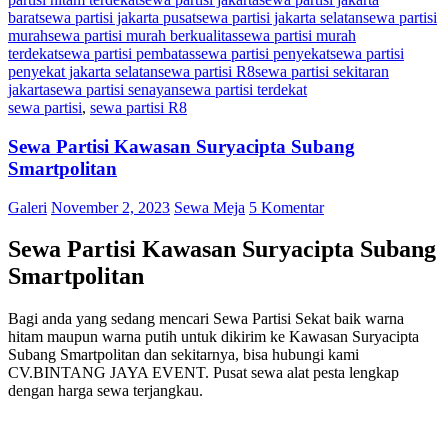
barat
sewa partisi jakarta pusat
sewa partisi jakarta selatan
sewa partisi
murah
sewa partisi murah berkualitas
sewa partisi murah
terdekat
sewa partisi pembatas
sewa partisi penyekat
sewa partisi
penyekat jakarta selatan
sewa partisi R8
sewa partisi sekitaran
jakarta
sewa partisi senayan
sewa partisi terdekat
sewa partisi
,
sewa partisi R8
Sewa Partisi Kawasan Suryacipta Subang
Smartpolitan
Galeri
November 2, 2023
Sewa Meja
5 Komentar
Sewa Partisi Kawasan Suryacipta Subang
Smartpolitan
Bagi anda yang sedang mencari Sewa Partisi Sekat baik warna
hitam maupun warna putih untuk dikirim ke Kawasan Suryacipta
Subang Smartpolitan dan sekitarnya, bisa hubungi kami
CV.BINTANG JAYA EVENT. Pusat sewa alat pesta lengkap
dengan harga sewa terjangkau.