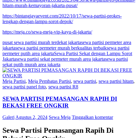
hitam-murah-kemayoran-jakarta-pusat/
https://bintangjayaevent.com/2022/10/17/sewa-partisi-prokes-
lengkap-dengan-lampu-sorot-depok/
https://meja.co/sewa-meja-vip-kayu-di-jakarta/
pusat sewa partisi murah terdekat jakarta
sewa partisi permeter area
jakarta
sewa partisi permeter murah berkualitas terbaik
sewa partisi
permeter putih area jakarta
Sewa Partisi Sekat dengan Lampu Sorot
Jakarta
sewa partisi sekat permeter murah area jakarta
sewa partisi
sekat putih murah area jakarta
Meja Partisi
,
Meja Pembatas Partisi
,
sewa partisi
,
sewa partisi hitam
,
sewa partisi panel foto
,
sewa partisi R8
SEWA PARTISI PEMASANGAN RAPIH DI
BEKASI FREE ONGKIR
Galeri
Agustus 2, 2024
Sewa Meja
Tinggalkan komentar
Sewa Partisi Pemasangan Rapih Di