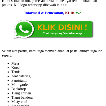
Kami sediakan link pemesanan via online agar lebih mudah dan
praktis. Klil logo whatsapp dibawah ini>>>
Informasi & Pemesanan,
KLIK
WA
Selain alat partisi, kami juga menyediakan lat pesta lainnya juga loh
seperti:
Meja
Kursi
Tenda
Alat catering
Panggung
Mini garden
Backdrop
Tiang antrian
Tiang bendera
Misty cool
Ac portable