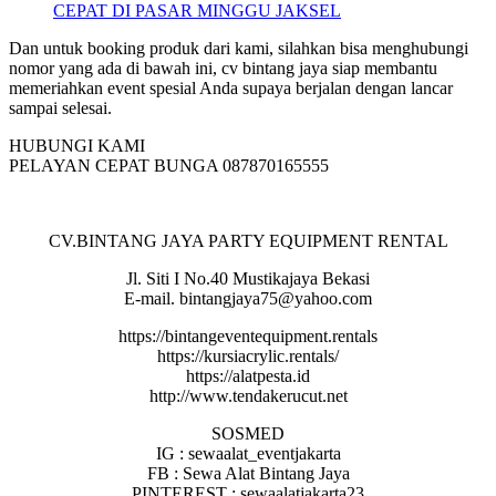
Dan untuk booking produk dari kami, silahkan bisa menghubungi
nomor yang ada di bawah ini, cv bintang jaya siap membantu
memeriahkan event spesial Anda supaya berjalan dengan lancar
sampai selesai.
HUBUNGI KAMI
PELAYAN CEPAT BUNGA 087870165555
CV.BINTANG JAYA PARTY EQUIPMENT RENTAL
Jl. Siti I No.40 Mustikajaya Bekasi
E-mail. bintangjaya75@yahoo.com
https://bintangeventequipment.rentals
https://kursiacrylic.rentals/
https://alatpesta.id
http://www.tendakerucut.net
SOSMED
IG : sewaalat_eventjakarta
FB : Sewa Alat Bintang Jaya
PINTEREST : sewaalatjakarta23