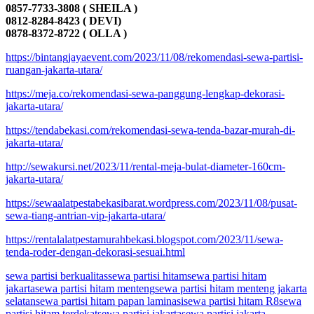
0857-7733-3808 ( SHEILA )
0812-8284-8423 ( DEVI)
0878-8372-8722 ( OLLA )
https://bintangjayaevent.com/2023/11/08/rekomendasi-sewa-partisi-
ruangan-jakarta-utara/
https://meja.co/rekomendasi-sewa-panggung-lengkap-dekorasi-
jakarta-utara/
https://tendabekasi.com/rekomendasi-sewa-tenda-bazar-murah-di-
jakarta-utara/
http://sewakursi.net/2023/11/rental-meja-bulat-diameter-160cm-
jakarta-utara/
https://sewaalatpestabekasibarat.wordpress.com/2023/11/08/pusat-
sewa-tiang-antrian-vip-jakarta-utara/
https://rentalalatpestamurahbekasi.blogspot.com/2023/11/sewa-
tenda-roder-dengan-dekorasi-sesuai.html
sewa partisi berkualitas
sewa partisi hitam
sewa partisi hitam
jakarta
sewa partisi hitam menteng
sewa partisi hitam menteng jakarta
selatan
sewa partisi hitam papan laminasi
sewa partisi hitam R8
sewa
partisi hitam terdekat
sewa partisi jakarta
sewa partisi jakarta