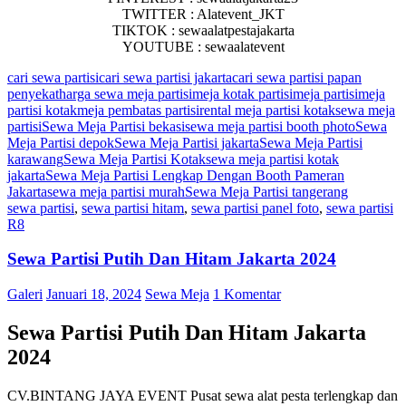
TWITTER : Alatevent_JKT
TIKTOK : sewaalatpestajakarta
YOUTUBE : sewaalatevent
cari sewa partisi
cari sewa partisi jakarta
cari sewa partisi papan
penyekat
harga sewa meja partisi
meja kotak partisi
meja partisi
meja
partisi kotak
meja pembatas partisi
rental meja partisi kotak
sewa meja
partisi
Sewa Meja Partisi bekasi
sewa meja partisi booth photo
Sewa
Meja Partisi depok
Sewa Meja Partisi jakarta
Sewa Meja Partisi
karawang
Sewa Meja Partisi Kotak
sewa meja partisi kotak
jakarta
Sewa Meja Partisi Lengkap Dengan Booth Pameran
Jakarta
sewa meja partisi murah
Sewa Meja Partisi tangerang
sewa partisi
,
sewa partisi hitam
,
sewa partisi panel foto
,
sewa partisi
R8
Sewa Partisi Putih Dan Hitam Jakarta 2024
Galeri
Januari 18, 2024
Sewa Meja
1 Komentar
Sewa Partisi Putih Dan Hitam Jakarta
2024
CV.BINTANG JAYA EVENT Pusat sewa alat pesta terlengkap dan