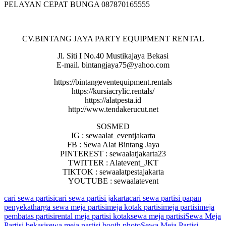
PELAYAN CEPAT BUNGA 087870165555
CV.BINTANG JAYA PARTY EQUIPMENT RENTAL
Jl. Siti I No.40 Mustikajaya Bekasi
E-mail. bintangjaya75@yahoo.com
https://bintangeventequipment.rentals
https://kursiacrylic.rentals/
https://alatpesta.id
http://www.tendakerucut.net
SOSMED
IG : sewaalat_eventjakarta
FB : Sewa Alat Bintang Jaya
PINTEREST : sewaalatjakarta23
TWITTER : Alatevent_JKT
TIKTOK : sewaalatpestajakarta
YOUTUBE : sewaalatevent
cari sewa partisi
cari sewa partisi jakarta
cari sewa partisi papan
penyekat
harga sewa meja partisi
meja kotak partisi
meja partisi
meja
pembatas partisi
rental meja partisi kotak
sewa meja partisi
Sewa Meja
Partisi bekasi
sewa meja partisi booth photo
Sewa Meja Partisi