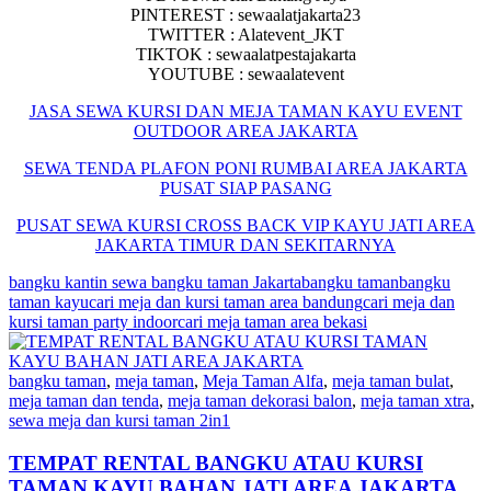
PINTEREST : sewaalatjakarta23
TWITTER : Alatevent_JKT
TIKTOK : sewaalatpestajakarta
YOUTUBE : sewaalatevent
JASA SEWA KURSI DAN MEJA TAMAN KAYU EVENT
OUTDOOR AREA JAKARTA
SEWA TENDA PLAFON PONI RUMBAI AREA JAKARTA
PUSAT SIAP PASANG
PUSAT SEWA KURSI CROSS BACK VIP KAYU JATI AREA
JAKARTA TIMUR DAN SEKITARNYA
bangku kantin sewa bangku taman Jakarta
bangku taman
bangku
taman kayu
cari meja dan kursi taman area bandung
cari meja dan
kursi taman party indoor
cari meja taman area bekasi
bangku taman
,
meja taman
,
Meja Taman Alfa
,
meja taman bulat
,
meja taman dan tenda
,
meja taman dekorasi balon
,
meja taman xtra
,
sewa meja dan kursi taman 2in1
TEMPAT RENTAL BANGKU ATAU KURSI
TAMAN KAYU BAHAN JATI AREA JAKARTA