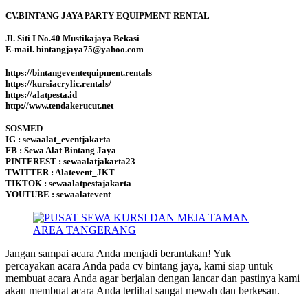
CV.BINTANG JAYA PARTY EQUIPMENT RENTAL
Jl. Siti I No.40 Mustikajaya Bekasi
E-mail. bintangjaya75@yahoo.com
https://bintangeventequipment.rentals
https://kursiacrylic.rentals/
https://alatpesta.id
http://www.tendakerucut.net
SOSMED
IG : sewaalat_eventjakarta
FB : Sewa Alat Bintang Jaya
PINTEREST : sewaalatjakarta23
TWITTER : Alatevent_JKT
TIKTOK : sewaalatpestajakarta
YOUTUBE : sewaalatevent
Jangan sampai acara Anda menjadi berantakan! Yuk
percayakan acara Anda pada cv bintang jaya, kami siap untuk
membuat acara Anda agar berjalan dengan lancar dan pastinya kami
akan membuat acara Anda terlihat sangat mewah dan berkesan.