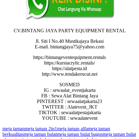
CV.BINTANG JAYA PARTY EQUIPMENT RENTAL
Jl. Siti I No.40 Mustikajaya Bekasi
E-mail. bintangjaya75@yahoo.com
https://bintangeventequipment.rentals
https://kursiacrylic.rentals/
https://alatpesta.id
http://www.tendakerucut.net
SOSMED
IG : sewaalat_eventjakarta
FB : Sewa Alat Bintang Jaya
PINTEREST : sewaalatjakarta23
TWITTER : Alatevent_JKT
TIKTOK : sewaalatpestajakarta
YOUTUBE : sewaalatevent
meja taman
meja taman 2in1
meja taman alfa
meja taman
berkualitas
meja taman bulat
meja taman bulat bagus
meja taman bulat