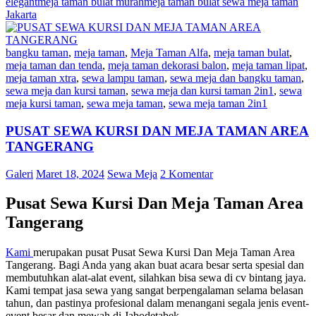
elegant
meja taman bulat murah
meja taman bulat sewa meja taman
Jakarta
bangku taman
,
meja taman
,
Meja Taman Alfa
,
meja taman bulat
,
meja taman dan tenda
,
meja taman dekorasi balon
,
meja taman lipat
,
meja taman xtra
,
sewa lampu taman
,
sewa meja dan bangku taman
,
sewa meja dan kursi taman
,
sewa meja dan kursi taman 2in1
,
sewa
meja kursi taman
,
sewa meja taman
,
sewa meja taman 2in1
PUSAT SEWA KURSI DAN MEJA TAMAN AREA
TANGERANG
Galeri
Maret 18, 2024
Sewa Meja
2 Komentar
Pusat Sewa Kursi Dan Meja Taman Area
Tangerang
Kami
merupakan pusat Pusat Sewa Kursi Dan Meja Taman Area
Tangerang. Bagi Anda yang akan buat acara besar serta spesial dan
membutuhkan alat-alat event, silahkan bisa sewa di cv bintang jaya.
Kami tempat jasa sewa yang sangat berpengalaman selama belasan
tahun, dan pastinya profesional dalam menangani segala jenis event-
event besar dan mewah di Jabodetabek.