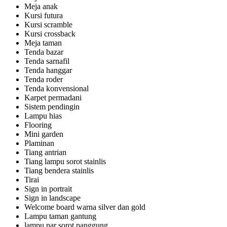
Meja anak
Kursi futura
Kursi scramble
Kursi crossback
Meja taman
Tenda bazar
Tenda sarnafil
Tenda hanggar
Tenda roder
Tenda konvensional
Karpet permadani
Sistem pendingin
Lampu hias
Flooring
Mini garden
Plaminan
Tiang antrian
Tiang lampu sorot stainlis
Tiang bendera stainlis
Tirai
Sign in portrait
Sign in landscape
Welcome board warna silver dan gold
Lampu taman gantung
lampu par sorot panggung