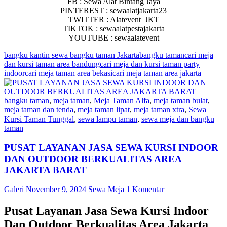
FB : Sewa Alat Bintang Jaya
PINTEREST : sewaalatjakarta23
TWITTER : Alatevent_JKT
TIKTOK : sewaalatpestajakarta
YOUTUBE : sewaalatevent
bangku kantin sewa bangku taman Jakarta
bangku taman
cari meja
dan kursi taman area bandung
cari meja dan kursi taman party
indoor
cari meja taman area bekasi
cari meja taman area jakarta
bangku taman
,
meja taman
,
Meja Taman Alfa
,
meja taman bulat
,
meja taman dan tenda
,
meja taman lipat
,
meja taman xtra
,
Sewa
Kursi Taman Tunggal
,
sewa lampu taman
,
sewa meja dan bangku
taman
PUSAT LAYANAN JASA SEWA KURSI INDOOR
DAN OUTDOOR BERKUALITAS AREA
JAKARTA BARAT
Galeri
November 9, 2024
Sewa Meja
1 Komentar
Pusat Layanan Jasa Sewa Kursi Indoor
Dan Outdoor Berkualitas Area Jakarta