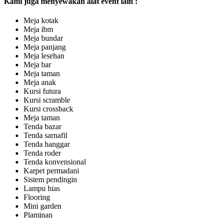
Kami juga menyewakan alat event lain :
Meja kotak
Meja ibm
Meja bundar
Meja panjang
Meja lesehan
Meja bar
Meja taman
Meja anak
Kursi futura
Kursi scramble
Kursi crossback
Meja taman
Tenda bazar
Tenda sarnafil
Tenda hanggar
Tenda roder
Tenda konvensional
Karpet permadani
Sistem pendingin
Lampu hias
Flooring
Mini garden
Plaminan