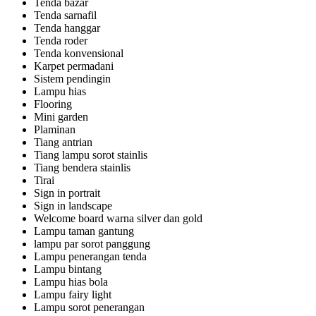
Tenda bazar
Tenda sarnafil
Tenda hanggar
Tenda roder
Tenda konvensional
Karpet permadani
Sistem pendingin
Lampu hias
Flooring
Mini garden
Plaminan
Tiang antrian
Tiang lampu sorot stainlis
Tiang bendera stainlis
Tirai
Sign in portrait
Sign in landscape
Welcome board warna silver dan gold
Lampu taman gantung
lampu par sorot panggung
Lampu penerangan tenda
Lampu bintang
Lampu hias bola
Lampu fairy light
Lampu sorot penerangan