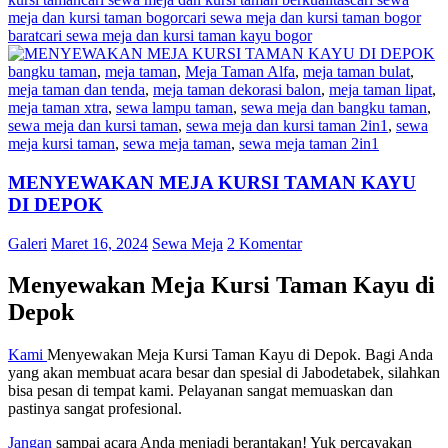
meja dan kursi taman bogor
cari sewa meja dan kursi taman bogor
barat
cari sewa meja dan kursi taman kayu bogor
bangku taman
,
meja taman
,
Meja Taman Alfa
,
meja taman bulat
,
meja taman dan tenda
,
meja taman dekorasi balon
,
meja taman lipat
,
meja taman xtra
,
sewa lampu taman
,
sewa meja dan bangku taman
,
sewa meja dan kursi taman
,
sewa meja dan kursi taman 2in1
,
sewa
meja kursi taman
,
sewa meja taman
,
sewa meja taman 2in1
MENYEWAKAN MEJA KURSI TAMAN KAYU
DI DEPOK
Galeri
Maret 16, 2024
Sewa Meja
2 Komentar
Menyewakan Meja Kursi Taman Kayu di
Depok
Kami
Menyewakan Meja Kursi Taman Kayu di Depok. Bagi Anda
yang akan membuat acara besar dan spesial di Jabodetabek, silahkan
bisa pesan di tempat kami. Pelayanan sangat memuaskan dan
pastinya sangat profesional.
Ja
n
gan
sampai acara Anda menjadi berantakan! Yuk percayakan