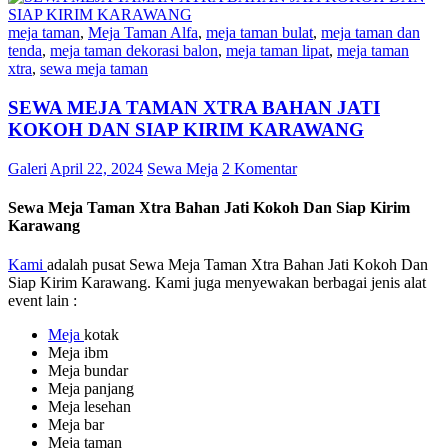
meja taman
,
Meja Taman Alfa
,
meja taman bulat
,
meja taman dan
tenda
,
meja taman dekorasi balon
,
meja taman lipat
,
meja taman
xtra
,
sewa meja taman
SEWA MEJA TAMAN XTRA BAHAN JATI
KOKOH DAN SIAP KIRIM KARAWANG
Galeri
April 22, 2024
Sewa Meja
2 Komentar
Sewa Meja Taman Xtra Bahan Jati Kokoh Dan Siap Kirim
Karawang
Kami
adalah pusat Sewa Meja Taman Xtra Bahan Jati Kokoh Dan
Siap Kirim Karawang. Kami juga menyewakan berbagai jenis alat
event lain :
Meja
kotak
Meja ibm
Meja bundar
Meja panjang
Meja lesehan
Meja bar
Meja taman