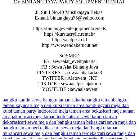
CV.BINTANG JAYA PARTY EQUIPMENT RENTAL
Jl. Siti I No.40 Mustikajaya Bekasi
E-mail. bintangjaya75@yahoo.com
https://bintangeventequipment.rentals
https://kursiacrylic.rentals/
https://alatpesta.id
http://www.tendakerucut.net
SOSMED
IG : sewaalat_eventjakarta
FB : Sewa Alat Bintang Jaya
PINTEREST : sewaalatjakarta23
TWITTER : Alatevent_JKT
TIKTOK : sewaalatpestajakarta
YOUTUBE : sewaalatevent
bangku kantin sewa bangku taman Jakarta
bangku taman
bangku
taman kayu
cari meja dan kursi taman area bandung
cari meja dan
kursi taman party indoor
cari meja taman area bekasi
cari meja taman
area jakarta
cari meja taman terdekat
cari sewa lampu taman
dekorasi
cari sewa meja dan bangku taman bekasi
cari sewa meja dan
bangku taman berkualitas
cari sewa meja dan bangku taman
murah
cari sewa meja dan bangku taman terdekat
cari sewa meja dan
kursi taman
cari sewa meja dan kursi taman berkualitas
cari sewa