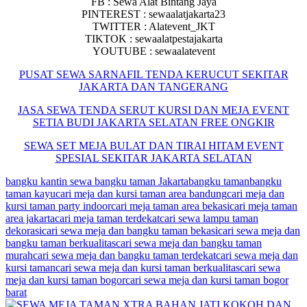
FB : Sewa Alat Bintang Jaya
PINTEREST : sewaalatjakarta23
TWITTER : Alatevent_JKT
TIKTOK : sewaalatpestajakarta
YOUTUBE : sewaalatevent
PUSAT SEWA SARNAFIL TENDA KERUCUT SEKITAR
JAKARTA DAN TANGERANG
JASA SEWA TENDA SERUT KURSI DAN MEJA EVENT
SETIA BUDI JAKARTA SELATAN FREE ONGKIR
SEWA SET MEJA BULAT DAN TIRAI HITAM EVENT
SPESIAL SEKITAR JAKARTA SELATAN
bangku kantin sewa bangku taman Jakarta
bangku taman
bangku
taman kayu
cari meja dan kursi taman area bandung
cari meja dan
kursi taman party indoor
cari meja taman area bekasi
cari meja taman
area jakarta
cari meja taman terdekat
cari sewa lampu taman
dekorasi
cari sewa meja dan bangku taman bekasi
cari sewa meja dan
bangku taman berkualitas
cari sewa meja dan bangku taman
murah
cari sewa meja dan bangku taman terdekat
cari sewa meja dan
kursi taman
cari sewa meja dan kursi taman berkualitas
cari sewa
meja dan kursi taman bogor
cari sewa meja dan kursi taman bogor
barat