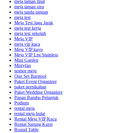
meja taman lipat
meja taman xtra
meja tanda tangan
meja test
Meja Test Jaga Jarak
meja test kerja
meja test sekolah
Meja VIP
meja vip kaca
Meja VIP kayu
Meja VIP List Stainless
Mini Garden
Mistyfan
nomor meja
One Set Barstool
Paket Event Organizer
paket pernikahan
Paket Wedding Organizer
Papan Rambu Petunjuk
Podium
rental meja
rental meja bulat
Rental Meja VIP Kaca
Rental Sarung Kursi
Round Table