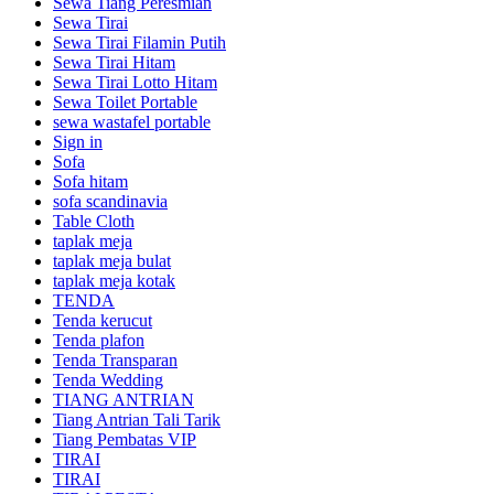
Sewa Tiang Peresmian
Sewa Tirai
Sewa Tirai Filamin Putih
Sewa Tirai Hitam
Sewa Tirai Lotto Hitam
Sewa Toilet Portable
sewa wastafel portable
Sign in
Sofa
Sofa hitam
sofa scandinavia
Table Cloth
taplak meja
taplak meja bulat
taplak meja kotak
TENDA
Tenda kerucut
Tenda plafon
Tenda Transparan
Tenda Wedding
TIANG ANTRIAN
Tiang Antrian Tali Tarik
Tiang Pembatas VIP
TIRAI
TIRAI