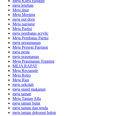
Meja Kursi Hajatan
meja lesehan
Meja lipat
Meja Meeting
meja out door
Meja panjang
Meja Partisi
meja pembatas acrylic
Meja Pembatas Partisi
meja perasmanan
Meja Persegi Panjang
meja pesta
meja prasmanan
Meja Prasmanan Topping
MEJA RAPAT
Meja Rectangle
Meja Retro
Meja Rias
meja sekolah
meja stand makanan
meja taman
Meja Taman Alfa
meja taman bulat
meja taman dan tenda
meja taman dekorasi balon