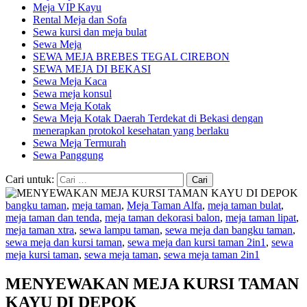
Meja VIP Kayu
Rental Meja dan Sofa
Sewa kursi dan meja bulat
Sewa Meja
SEWA MEJA BREBES TEGAL CIREBON
SEWA MEJA DI BEKASI
Sewa Meja Kaca
Sewa meja konsul
Sewa Meja Kotak
Sewa Meja Kotak Daerah Terdekat di Bekasi dengan
menerapkan protokol kesehatan yang berlaku
Sewa Meja Termurah
Sewa Panggung
Cari untuk:
bangku taman
,
meja taman
,
Meja Taman Alfa
,
meja taman bulat
,
meja taman dan tenda
,
meja taman dekorasi balon
,
meja taman lipat
,
meja taman xtra
,
sewa lampu taman
,
sewa meja dan bangku taman
,
sewa meja dan kursi taman
,
sewa meja dan kursi taman 2in1
,
sewa
meja kursi taman
,
sewa meja taman
,
sewa meja taman 2in1
MENYEWAKAN MEJA KURSI TAMAN
KAYU DI DEPOK