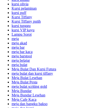
kursi olivia
Kursi pelaminan
kursi puff
Kursi Tiffany
Kursi Tiffany putih
kursi tunggu
kursi VIP kayu
Lampu Sorot
meja
meja akad
meja bar
meja bar kaca
meja barstool
meja belajar
meja bulat
Meja Bulat Dan Kursi Futura
meja bulat dan kursi tiffany
Meja Bulat Lesehan
Meja Bulat Pesta
meja bulat scriting gold
Meja Bundar
Meja Bundar Lesehan
Meja Cafe Kaca
meja dan bangku bakso