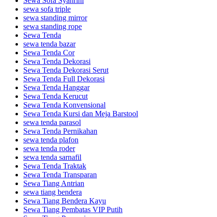
Sewa Sofa Syahrini
sewa sofa triple
sewa standing mirror
sewa standing rope
Sewa Tenda
sewa tenda bazar
Sewa Tenda Cor
Sewa Tenda Dekorasi
Sewa Tenda Dekorasi Serut
Sewa Tenda Full Dekorasi
Sewa Tenda Hanggar
Sewa Tenda Kerucut
Sewa Tenda Konvensional
Sewa Tenda Kursi dan Meja Barstool
sewa tenda parasol
Sewa Tenda Pernikahan
sewa tenda plafon
sewa tenda roder
sewa tenda sarnafil
Sewa Tenda Traktak
Sewa Tenda Transparan
Sewa Tiang Antrian
sewa tiang bendera
Sewa Tiang Bendera Kayu
Sewa Tiang Pembatas VIP Putih