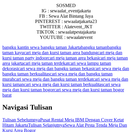
SOSMED
IG : sewaalat_eventjakarta
FB : Sewa Alat Bintang Jaya
PINTEREST : sewaalatjakarta23
TWITTER : Alatevent_JKT
TIKTOK : sewaalatpestajakarta
YOUTUBE : sewaalatevent
bangku kantin sewa bangku taman Jakarta
bangku taman
bangku
taman kayu
cari meja dan kursi taman area bandung
cari meja dan
kursi taman party indoor
cari meja taman area bekasi
cari meja taman
area jakarta
cari meja taman terdekat
cari sewa lampu taman
dekorasi
cari sewa meja dan bangku taman bekasi
cari sewa meja dan
bangku taman berkualitas
cari sewa meja dan bangku taman
murah
cari sewa meja dan bangku taman terdekat
cari sewa meja dan
kursi taman
cari sewa meja dan kursi taman berkualitas
cari sewa
meja dan kursi taman bogor
cari sewa meja dan kursi taman bogor
barat
Navigasi Tulisan
Tulisan Sebelumnya
Pusat Rental Meja IBM Dengan Cover Ketat
Hitam Jakarta
Tulisan Selanjutnya
Sewa Alat Pesta Tenda Meja Dan
Kursi Area Bogor