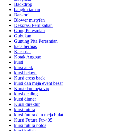
Backdrop
bangku taman
Barstool
Blower mistyfan
Dekorasi Pernikahan
Gong Peresmian
Gubukan
Gunting Pita Peresmian
kaca berhias
Kaca rias
Kotak Angpao
kursi
kursi anak
kursi betawi
Kursi cross back
kursi dan meja event besar
Kursi dan meja vip
kursi dealing
kursi dinner
Kursi direktur
kursi futura
kursi futura dan meja bulat
Kursi Futura Ftr-405
kursi futura polos
kursi kuliah