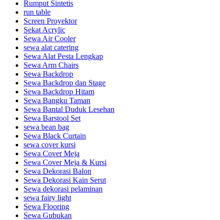
Rumput Sintetis
run table
Screen Proyektor
Sekat Acrylic
Sewa Air Cooler
sewa alat catering
Sewa Alat Pesta Lengkap
Sewa Arm Chairs
Sewa Backdrop
Sewa Backdrop dan Stage
Sewa Backdrop Hitam
Sewa Bangku Taman
Sewa Bantal Duduk Lesehan
Sewa Barstool Set
sewa bean bag
Sewa Black Curtain
sewa cover kursi
Sewa Cover Meja
Sewa Cover Meja & Kursi
Sewa Dekorasi Balon
Sewa Dekorasi Kain Serut
Sewa dekorasi pelaminan
sewa fairy light
Sewa Flooring
Sewa Gubukan