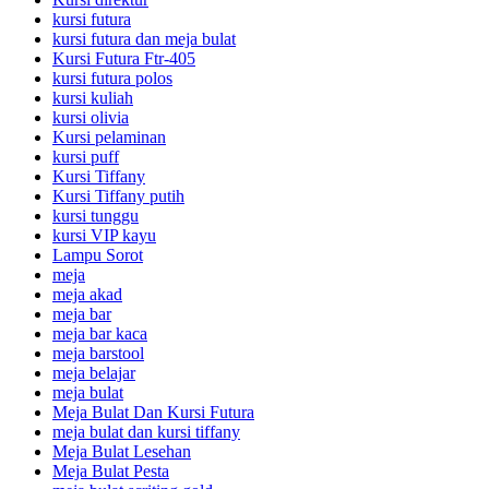
kursi futura
kursi futura dan meja bulat
Kursi Futura Ftr-405
kursi futura polos
kursi kuliah
kursi olivia
Kursi pelaminan
kursi puff
Kursi Tiffany
Kursi Tiffany putih
kursi tunggu
kursi VIP kayu
Lampu Sorot
meja
meja akad
meja bar
meja bar kaca
meja barstool
meja belajar
meja bulat
Meja Bulat Dan Kursi Futura
meja bulat dan kursi tiffany
Meja Bulat Lesehan
Meja Bulat Pesta