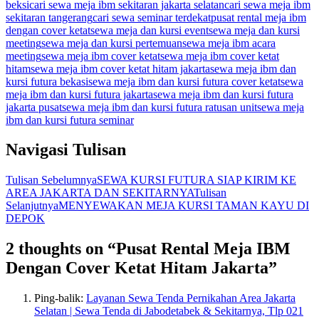
beksi
cari sewa meja ibm sekitaran jakarta selatan
cari sewa meja ibm
sekitaran tangerang
cari sewa seminar terdekat
pusat rental meja ibm
dengan cover ketat
sewa meja dan kursi event
sewa meja dan kursi
meeting
sewa meja dan kursi pertemuan
sewa meja ibm acara
meeting
sewa meja ibm cover ketat
sewa meja ibm cover ketat
hitam
sewa meja ibm cover ketat hitam jakarta
sewa meja ibm dan
kursi futura bekasi
sewa meja ibm dan kursi futura cover ketat
sewa
meja ibm dan kursi futura jakarta
sewa meja ibm dan kursi futura
jakarta pusat
sewa meja ibm dan kursi futura ratusan unit
sewa meja
ibm dan kursi futura seminar
Navigasi Tulisan
Tulisan Sebelumnya
SEWA KURSI FUTURA SIAP KIRIM KE
AREA JAKARTA DAN SEKITARNYA
Tulisan
Selanjutnya
MENYEWAKAN MEJA KURSI TAMAN KAYU DI
DEPOK
2 thoughts on “Pusat Rental Meja IBM
Dengan Cover Ketat Hitam Jakarta”
Ping-balik:
Layanan Sewa Tenda Pernikahan Area Jakarta
Selatan | Sewa Tenda di Jabodetabek & Sekitarnya, Tlp 021