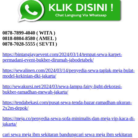
0878-7899-4040 ( WITA )
0818-0804-8580 ( AMEL )
0878-7028-5555 ( SEVTI )
https://bintangjayaevent.com/2024/03/14/tempat-sewa-karpet-
permadani-event-bukber-dirumah-jabodetabek/
https://sewalinen.com/2024/03/14/penyedia-sewa-taplak-meja-bulat-
model-kekinian-dki-jakarta/
http://sewakursi.net/2024/03/sewa-lampu-fairy-light-dekorasi-
bukber-ramadhan-mewah-jakarta/
https://tendabekasi.com/pusat-sewa-tenda-bazar-ramadhan-ukuran-
2x2m-depok/
https://meja.co/penyedia-sewa-sofa-minimalis-dan-meja-vip-kaca-di-
jakarta/
cari sewa meja ibm sekitaran bandung
cari sewa meja ibm sekitaran