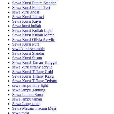
Sewa Kursi Futura Standar
Sewa Kursi Futura Test
sewa kursi ghost
Sewa Kursi Jokowi
Sewa Kursi Kayu
Sewa kursi kuliah
Sewa Kursi Kuliah Lipat
Sewa Kursi Kuliah Merah
Sewa Kursi Olivia Acrylic
Sewa Kursi Puff
sewa kursi scramble
Sewa Kursi Standar
Sewa Kursi Susun
Sewa Kursi Taman Tunggal
sewa kursi tiffany acrylic
Sewa Kursi Tiffany Gold
Sewa Kursi Tiffany Kayu
Sewa Kursi Tiffany Terbaru
sewa lampu fairy light
sewa lampu gantung
Sewa Lampu Sorot
sewa lampu taman
Sewa Long table
Sewa Macam-macam Meja
sewa meja