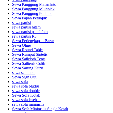
Sewa Panggung Melaminto
Sewa Panggung Multiplek
Sewa Panggung Portable
Sewa Papan Petunjuk
sewa partisi
sewa partisi hitam
sewa partisi panel foto
sewa partisi R8
Sewa Perlengkapan Bazar
Sewa Qline
Sewa Round Table
Sewa Rumput Sintetis
Sewa Sailcloth Tents
Sewa Sailtents Colth
Sewa Sarung Kursi
sewa scramble
Sewa Sign Out
sewa sofa
sewa sofa bludru
sewa sofa double
Sewa Sofa Kotak
sewa sofa lesehan
sewa sofa minimalis
Sewa Sofa Minimalis Single Kotak