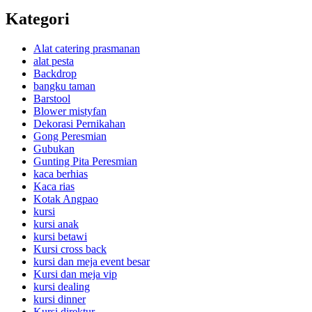
Kategori
Alat catering prasmanan
alat pesta
Backdrop
bangku taman
Barstool
Blower mistyfan
Dekorasi Pernikahan
Gong Peresmian
Gubukan
Gunting Pita Peresmian
kaca berhias
Kaca rias
Kotak Angpao
kursi
kursi anak
kursi betawi
Kursi cross back
kursi dan meja event besar
Kursi dan meja vip
kursi dealing
kursi dinner
Kursi direktur