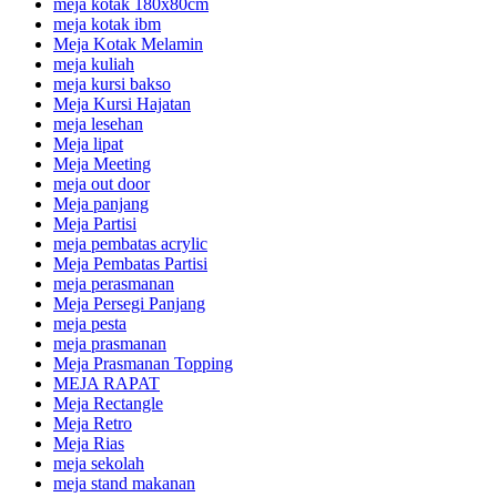
meja kotak 180x80cm
meja kotak ibm
Meja Kotak Melamin
meja kuliah
meja kursi bakso
Meja Kursi Hajatan
meja lesehan
Meja lipat
Meja Meeting
meja out door
Meja panjang
Meja Partisi
meja pembatas acrylic
Meja Pembatas Partisi
meja perasmanan
Meja Persegi Panjang
meja pesta
meja prasmanan
Meja Prasmanan Topping
MEJA RAPAT
Meja Rectangle
Meja Retro
Meja Rias
meja sekolah
meja stand makanan