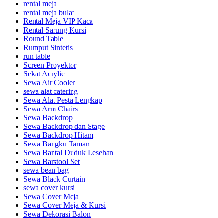
rental meja
rental meja bulat
Rental Meja VIP Kaca
Rental Sarung Kursi
Round Table
Rumput Sintetis
run table
Screen Proyektor
Sekat Acrylic
Sewa Air Cooler
sewa alat catering
Sewa Alat Pesta Lengkap
Sewa Arm Chairs
Sewa Backdrop
Sewa Backdrop dan Stage
Sewa Backdrop Hitam
Sewa Bangku Taman
Sewa Bantal Duduk Lesehan
Sewa Barstool Set
sewa bean bag
Sewa Black Curtain
sewa cover kursi
Sewa Cover Meja
Sewa Cover Meja & Kursi
Sewa Dekorasi Balon