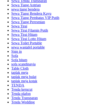
Sewa Tenda Transparan
Sewa Tiang Antrian
sewa tiang bendera
Sewa Tiang Bendera Kayu
Sewa Tiang Pembatas VIP Putih
Sewa Tiang Peresmian
Sewa Tirai
Sewa Tirai Filamin Putih
Sewa Tirai Hitam
Sewa Tirai Lotto Hitam
Sewa Toilet Portable
sewa wastafel portable
Sign in
Sofa
Sofa hitam
sofa scandinavia
Table Cloth
taplak meja
taplak meja bulat
taplak meja kotak
TENDA
Tenda kerucut
Tenda plafon
Tenda Transparan
Tenda Wedding