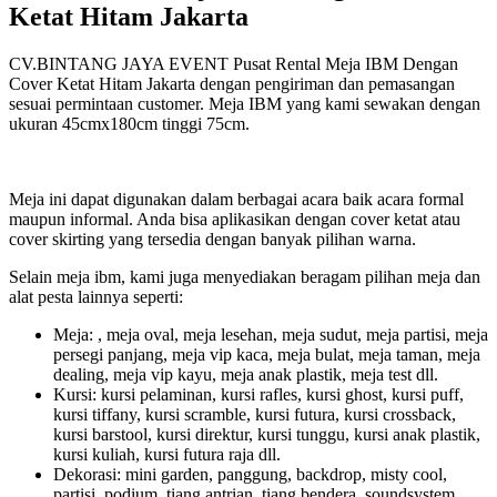
Ketat Hitam Jakarta
CV.BINTANG JAYA EVENT Pusat Rental Meja IBM Dengan
Cover Ketat Hitam Jakarta dengan pengiriman dan pemasangan
sesuai permintaan customer. Meja IBM yang kami sewakan dengan
ukuran 45cmx180cm tinggi 75cm.
Meja ini dapat digunakan dalam berbagai acara baik acara formal
maupun informal. Anda bisa aplikasikan dengan cover ketat atau
cover skirting yang tersedia dengan banyak pilihan warna.
Selain meja ibm, kami juga menyediakan beragam pilihan meja dan
alat pesta lainnya seperti:
Meja: , meja oval, meja lesehan, meja sudut, meja partisi, meja
persegi panjang, meja vip kaca, meja bulat, meja taman, meja
dealing, meja vip kayu, meja anak plastik, meja test dll.
Kursi: kursi pelaminan, kursi rafles, kursi ghost, kursi puff,
kursi tiffany, kursi scramble, kursi futura, kursi crossback,
kursi barstool, kursi direktur, kursi tunggu, kursi anak plastik,
kursi kuliah, kursi futura raja dll.
Dekorasi: mini garden, panggung, backdrop, misty cool,
partisi, podium, tiang antrian, tiang bendera, soundsystem,