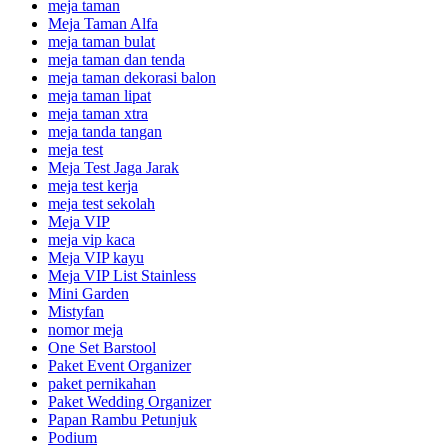
meja taman
Meja Taman Alfa
meja taman bulat
meja taman dan tenda
meja taman dekorasi balon
meja taman lipat
meja taman xtra
meja tanda tangan
meja test
Meja Test Jaga Jarak
meja test kerja
meja test sekolah
Meja VIP
meja vip kaca
Meja VIP kayu
Meja VIP List Stainless
Mini Garden
Mistyfan
nomor meja
One Set Barstool
Paket Event Organizer
paket pernikahan
Paket Wedding Organizer
Papan Rambu Petunjuk
Podium