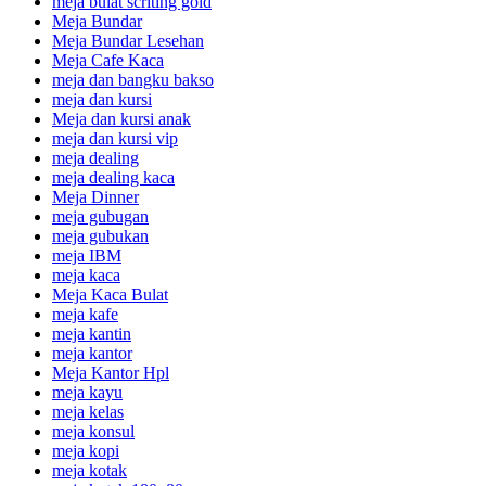
meja bulat scriting gold
Meja Bundar
Meja Bundar Lesehan
Meja Cafe Kaca
meja dan bangku bakso
meja dan kursi
Meja dan kursi anak
meja dan kursi vip
meja dealing
meja dealing kaca
Meja Dinner
meja gubugan
meja gubukan
meja IBM
meja kaca
Meja Kaca Bulat
meja kafe
meja kantin
meja kantor
Meja Kantor Hpl
meja kayu
meja kelas
meja konsul
meja kopi
meja kotak