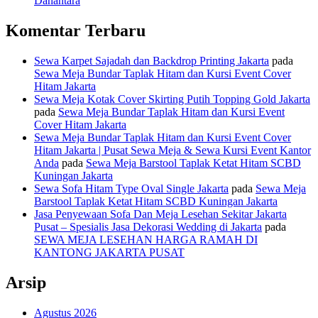
Danantara
Komentar Terbaru
Sewa Karpet Sajadah dan Backdrop Printing Jakarta
pada
Sewa Meja Bundar Taplak Hitam dan Kursi Event Cover
Hitam Jakarta
Sewa Meja Kotak Cover Skirting Putih Topping Gold Jakarta
pada
Sewa Meja Bundar Taplak Hitam dan Kursi Event
Cover Hitam Jakarta
Sewa Meja Bundar Taplak Hitam dan Kursi Event Cover
Hitam Jakarta | Pusat Sewa Meja & Sewa Kursi Event Kantor
Anda
pada
Sewa Meja Barstool Taplak Ketat Hitam SCBD
Kuningan Jakarta
Sewa Sofa Hitam Type Oval Single Jakarta
pada
Sewa Meja
Barstool Taplak Ketat Hitam SCBD Kuningan Jakarta
Jasa Penyewaan Sofa Dan Meja Lesehan Sekitar Jakarta
Pusat – Spesialis Jasa Dekorasi Wedding di Jakarta
pada
SEWA MEJA LESEHAN HARGA RAMAH DI
KANTONG JAKARTA PUSAT
Arsip
Agustus 2026