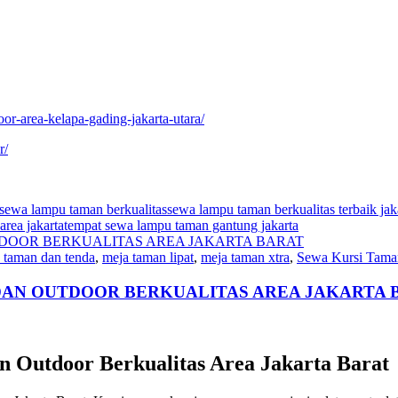
or-area-kelapa-gading-jakarta-utara/
r/
sewa lampu taman berkualitas
sewa lampu taman berkualitas terbaik jak
rea jakarta
tempat sewa lampu taman gantung jakarta
 taman dan tenda
,
meja taman lipat
,
meja taman xtra
,
Sewa Kursi Tama
 DAN OUTDOOR BERKUALITAS AREA JAKARTA 
n Outdoor Berkualitas Area Jakarta Barat