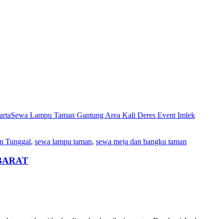
arta
Sewa Lampu Taman Gantung Area Kali Deres Event Imlek
n Tunggal
,
sewa lampu taman
,
sewa meja dan bangku taman
BARAT