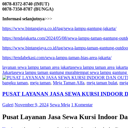
0878-8372-8740 (IMUT)
0878-7350-8787 (BUNGA)
Informasi selanjutnya
>>>
https://www.bintangjaya.co.id/tag/sewa-lampu-gantung-jakarta/
https://tendajakarta.com/2024/05/08/sewa-lampu-taman-gantung-outdo
https://www.bintangjaya.co.id/tag/sewa-lampu-taman-gantung-outdoo
https://tendabekasi.com/sewa-lampu-taman-hias-area-jakarta/
layanan sewa lampu taman area jakarta
sewa lampu taman area jakarta
Jakarta
sewa lampu taman gantung murah
tempat sewa lampu gantung a
bangku taman
,
meja taman
,
Meja Taman Alfa
,
meja taman bulat
,
meja
PUSAT LAYANAN JASA SEWA KURSI INDOOR
Galeri
November 9, 2024
Sewa Meja
1 Komentar
Pusat Layanan Jasa Sewa Kursi Indoor Da