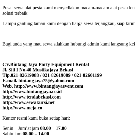
Pusat sewa alat pesta kami menyediakan macam-macam alat pesta le
solusi terbaik.
Lampu gantung taman kami dengan harga sewa terjangkau, siap kirim 
Bagi anda yang mau sewa silahkan hubungi admin kami langsung ke
CV.Bintang Jaya Party Equipment Rental
Jl. Siti I No.40 Mustikajaya Bekasi
Tlp.021-82619088 / 021-82619089 / 021-82601199
E-mail. bintangjaya75@yahoo.com
Web. http://www.bintangjayaevent.com
http://www.bintangjaya.co.id
http://www.tendabekasi.com
http://www.sewakursi.net
http://www.meja.co
Kantor resmi kami buka setiap hari:
Senin – Jum’at jam
08.00 – 17.00
Sabtu jam
08.00 – 14.00