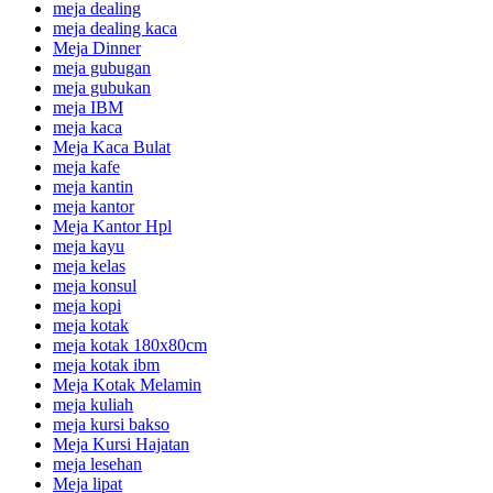
meja dealing
meja dealing kaca
Meja Dinner
meja gubugan
meja gubukan
meja IBM
meja kaca
Meja Kaca Bulat
meja kafe
meja kantin
meja kantor
Meja Kantor Hpl
meja kayu
meja kelas
meja konsul
meja kopi
meja kotak
meja kotak 180x80cm
meja kotak ibm
Meja Kotak Melamin
meja kuliah
meja kursi bakso
Meja Kursi Hajatan
meja lesehan
Meja lipat