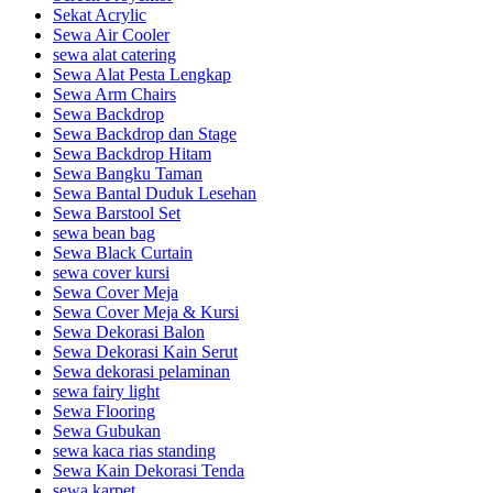
Sekat Acrylic
Sewa Air Cooler
sewa alat catering
Sewa Alat Pesta Lengkap
Sewa Arm Chairs
Sewa Backdrop
Sewa Backdrop dan Stage
Sewa Backdrop Hitam
Sewa Bangku Taman
Sewa Bantal Duduk Lesehan
Sewa Barstool Set
sewa bean bag
Sewa Black Curtain
sewa cover kursi
Sewa Cover Meja
Sewa Cover Meja & Kursi
Sewa Dekorasi Balon
Sewa Dekorasi Kain Serut
Sewa dekorasi pelaminan
sewa fairy light
Sewa Flooring
Sewa Gubukan
sewa kaca rias standing
Sewa Kain Dekorasi Tenda
sewa karpet