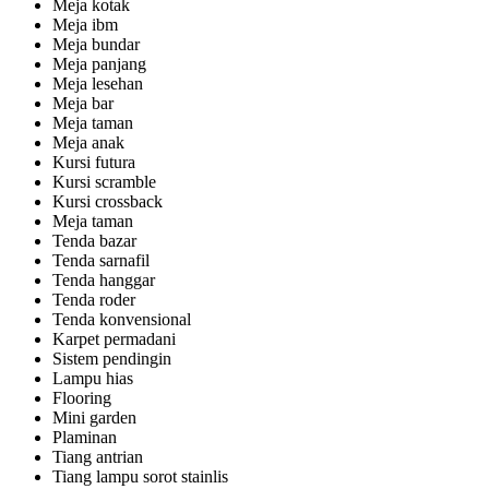
Meja kotak
Meja ibm
Meja bundar
Meja panjang
Meja lesehan
Meja bar
Meja taman
Meja anak
Kursi futura
Kursi scramble
Kursi crossback
Meja taman
Tenda bazar
Tenda sarnafil
Tenda hanggar
Tenda roder
Tenda konvensional
Karpet permadani
Sistem pendingin
Lampu hias
Flooring
Mini garden
Plaminan
Tiang antrian
Tiang lampu sorot stainlis