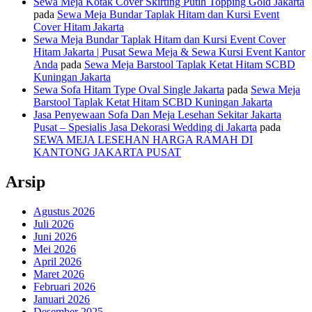
Sewa Meja Kotak Cover Skirting Putih Topping Gold Jakarta
pada
Sewa Meja Bundar Taplak Hitam dan Kursi Event
Cover Hitam Jakarta
Sewa Meja Bundar Taplak Hitam dan Kursi Event Cover
Hitam Jakarta | Pusat Sewa Meja & Sewa Kursi Event Kantor
Anda
pada
Sewa Meja Barstool Taplak Ketat Hitam SCBD
Kuningan Jakarta
Sewa Sofa Hitam Type Oval Single Jakarta
pada
Sewa Meja
Barstool Taplak Ketat Hitam SCBD Kuningan Jakarta
Jasa Penyewaan Sofa Dan Meja Lesehan Sekitar Jakarta
Pusat – Spesialis Jasa Dekorasi Wedding di Jakarta
pada
SEWA MEJA LESEHAN HARGA RAMAH DI
KANTONG JAKARTA PUSAT
Arsip
Agustus 2026
Juli 2026
Juni 2026
Mei 2026
April 2026
Maret 2026
Februari 2026
Januari 2026
Desember 2025