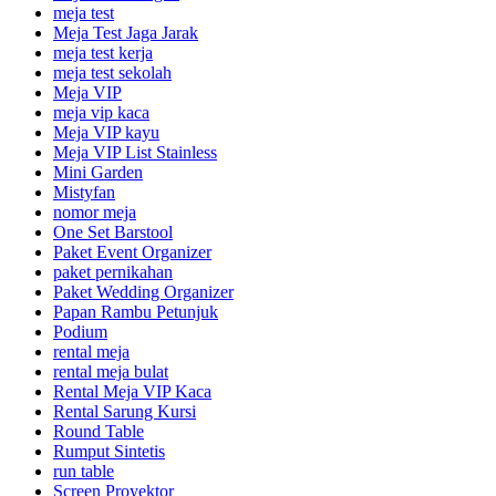
meja test
Meja Test Jaga Jarak
meja test kerja
meja test sekolah
Meja VIP
meja vip kaca
Meja VIP kayu
Meja VIP List Stainless
Mini Garden
Mistyfan
nomor meja
One Set Barstool
Paket Event Organizer
paket pernikahan
Paket Wedding Organizer
Papan Rambu Petunjuk
Podium
rental meja
rental meja bulat
Rental Meja VIP Kaca
Rental Sarung Kursi
Round Table
Rumput Sintetis
run table
Screen Proyektor