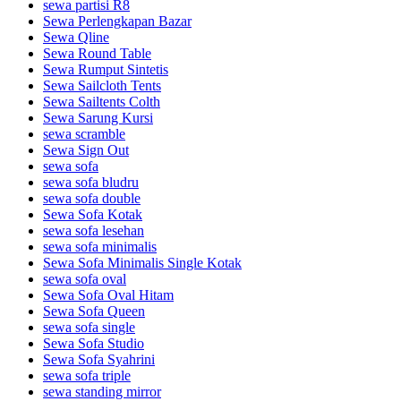
sewa partisi R8
Sewa Perlengkapan Bazar
Sewa Qline
Sewa Round Table
Sewa Rumput Sintetis
Sewa Sailcloth Tents
Sewa Sailtents Colth
Sewa Sarung Kursi
sewa scramble
Sewa Sign Out
sewa sofa
sewa sofa bludru
sewa sofa double
Sewa Sofa Kotak
sewa sofa lesehan
sewa sofa minimalis
Sewa Sofa Minimalis Single Kotak
sewa sofa oval
Sewa Sofa Oval Hitam
Sewa Sofa Queen
sewa sofa single
Sewa Sofa Studio
Sewa Sofa Syahrini
sewa sofa triple
sewa standing mirror