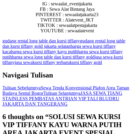
IG : sewaalat_eventjakarta
FB : Sewa Alat Bintang Jaya
PINTEREST : sewaalatjakarta23
TWITTER : Alatevent_JKT
TIKTOK : sewaalatpestajakarta
YOUTUBE : sewaalatevent
gudang rental long table dan kursi tiffany
gudang rental long table
dan kursi tiffany gold jakarta selatan
harga sewa kursi tiffany
kaca
harga sewa kursi tiffany kayu putih
harga sewa kursi tiffany
putih
harga sewa long table dan kursi tiffany gold
jasa sewa kursi
tiffany
jasa sewakursi tiffany terbaru
kursi tiffany gold
Navigasi Tulisan
Tulisan Sebelumnya
Sewa Tenda Konvensional Plafon Area Taman
Budaya Sentul Bogor
Tulisan Selanjutnya
JASA SEWA TIANG
STAINLESS PEMBATAS ANTRIAN VIP TALI BLUDRU
JAKARTA DAN TANGERANG
6 thoughts on “SOLUSI SEWA KURSI
VIP TIFFANY KAYU WARNA PUTIH
AREA JAKARTA EVENT SPESIAL