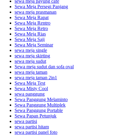
sewa meja payung cafe
Sewa Meja Persegi Panjang
sewa meja prasmanan
Sewa Meja Rapat
Sewa Meja Rentro
Sewa Meja Retro
Sewa Meja Rias
Sewa Meja Saji
Sewa Meja Seminar
sewa meja single
sewa meja skirting
sewa meja sudut
Sewa meja sudut dan sofa oval
sewa meja taman
sewa meja taman 2in1
Sewa Meja Test
Sewa Misty Cool
sewa panggung
Sewa Panggung Melaminto
Sewa Panggung Multiplek
Sewa Panggung Portable
Sewa Papan Petunjuk
sewa partisi
sewa partisi hitam
sewa partisi panel foto