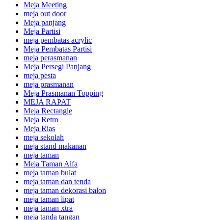
Meja Meeting
meja out door
Meja panjang
Meja Partisi
meja pembatas acrylic
Meja Pembatas Partisi
meja perasmanan
Meja Persegi Panjang
meja pesta
meja prasmanan
Meja Prasmanan Topping
MEJA RAPAT
Meja Rectangle
Meja Retro
Meja Rias
meja sekolah
meja stand makanan
meja taman
Meja Taman Alfa
meja taman bulat
meja taman dan tenda
meja taman dekorasi balon
meja taman lipat
meja taman xtra
meja tanda tangan