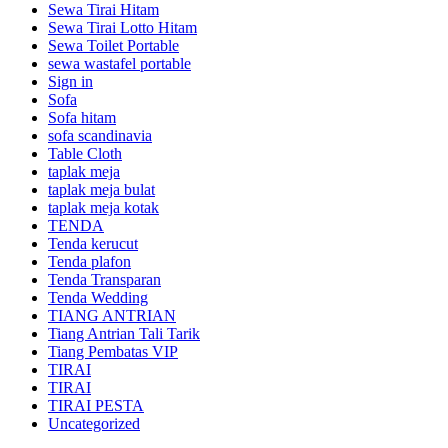
Sewa Tirai Hitam
Sewa Tirai Lotto Hitam
Sewa Toilet Portable
sewa wastafel portable
Sign in
Sofa
Sofa hitam
sofa scandinavia
Table Cloth
taplak meja
taplak meja bulat
taplak meja kotak
TENDA
Tenda kerucut
Tenda plafon
Tenda Transparan
Tenda Wedding
TIANG ANTRIAN
Tiang Antrian Tali Tarik
Tiang Pembatas VIP
TIRAI
TIRAI
TIRAI PESTA
Uncategorized