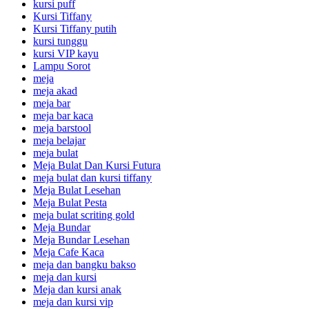
kursi puff
Kursi Tiffany
Kursi Tiffany putih
kursi tunggu
kursi VIP kayu
Lampu Sorot
meja
meja akad
meja bar
meja bar kaca
meja barstool
meja belajar
meja bulat
Meja Bulat Dan Kursi Futura
meja bulat dan kursi tiffany
Meja Bulat Lesehan
Meja Bulat Pesta
meja bulat scriting gold
Meja Bundar
Meja Bundar Lesehan
Meja Cafe Kaca
meja dan bangku bakso
meja dan kursi
Meja dan kursi anak
meja dan kursi vip