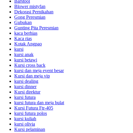
Barstool
Blower mistyfan
Dekorasi Pernikahan
Gong Peresmian
Gubukan
Gunting Pita Peresmian
kaca berhias
Kaca rias
Kotak Angpao
kursi
kursi anak
kursi betawi
Kursi cross back
kursi dan meja event besar
Kursi dan meja vip
kursi dealing
kursi dinner
Kursi direktur
kursi futura
kursi futura dan meja bulat
Kursi Futura Ftr-405
kursi futura polos
kursi kuliah
kursi olivia
Kursi pelaminan