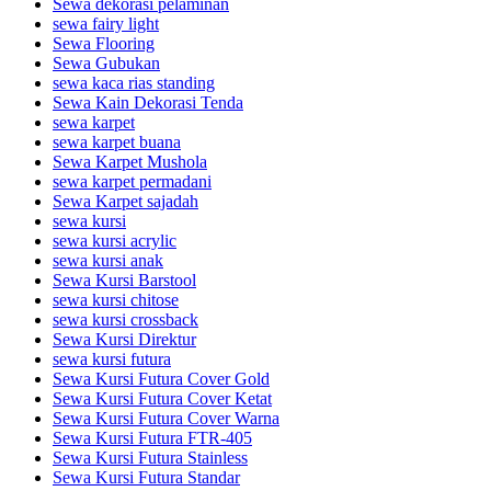
Sewa dekorasi pelaminan
sewa fairy light
Sewa Flooring
Sewa Gubukan
sewa kaca rias standing
Sewa Kain Dekorasi Tenda
sewa karpet
sewa karpet buana
Sewa Karpet Mushola
sewa karpet permadani
Sewa Karpet sajadah
sewa kursi
sewa kursi acrylic
sewa kursi anak
Sewa Kursi Barstool
sewa kursi chitose
sewa kursi crossback
Sewa Kursi Direktur
sewa kursi futura
Sewa Kursi Futura Cover Gold
Sewa Kursi Futura Cover Ketat
Sewa Kursi Futura Cover Warna
Sewa Kursi Futura FTR-405
Sewa Kursi Futura Stainless
Sewa Kursi Futura Standar