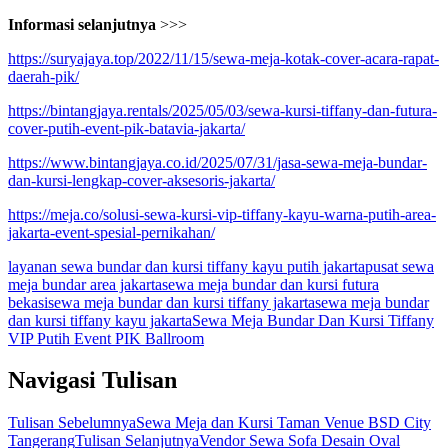
Informasi selanjutnya
>>>
https://suryajaya.top/2022/11/15/sewa-meja-kotak-cover-acara-rapat-
daerah-pik/
https://bintangjaya.rentals/2025/05/03/sewa-kursi-tiffany-dan-futura-
cover-putih-event-pik-batavia-jakarta/
https://www.bintangjaya.co.id/2025/07/31/jasa-sewa-meja-bundar-
dan-kursi-lengkap-cover-aksesoris-jakarta/
https://meja.co/solusi-sewa-kursi-vip-tiffany-kayu-warna-putih-area-
jakarta-event-spesial-pernikahan/
layanan sewa bundar dan kursi tiffany kayu putih jakarta
pusat sewa
meja bundar area jakarta
sewa meja bundar dan kursi futura
bekasi
sewa meja bundar dan kursi tiffany jakarta
sewa meja bundar
dan kursi tiffany kayu jakarta
Sewa Meja Bundar Dan Kursi Tiffany
VIP Putih Event PIK Ballroom
Navigasi Tulisan
Tulisan Sebelumnya
Sewa Meja dan Kursi Taman Venue BSD City
Tangerang
Tulisan Selanjutnya
Vendor Sewa Sofa Desain Oval