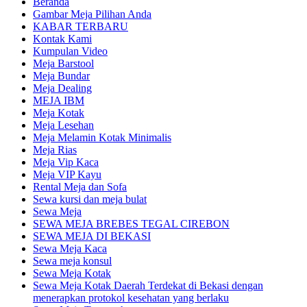
Beranda
Gambar Meja Pilihan Anda
KABAR TERBARU
Kontak Kami
Kumpulan Video
Meja Barstool
Meja Bundar
Meja Dealing
MEJA IBM
Meja Kotak
Meja Lesehan
Meja Melamin Kotak Minimalis
Meja Rias
Meja Vip Kaca
Meja VIP Kayu
Rental Meja dan Sofa
Sewa kursi dan meja bulat
Sewa Meja
SEWA MEJA BREBES TEGAL CIREBON
SEWA MEJA DI BEKASI
Sewa Meja Kaca
Sewa meja konsul
Sewa Meja Kotak
Sewa Meja Kotak Daerah Terdekat di Bekasi dengan
menerapkan protokol kesehatan yang berlaku