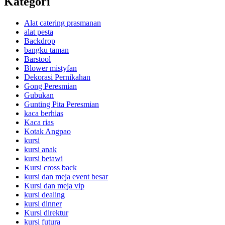
Kategori
Alat catering prasmanan
alat pesta
Backdrop
bangku taman
Barstool
Blower mistyfan
Dekorasi Pernikahan
Gong Peresmian
Gubukan
Gunting Pita Peresmian
kaca berhias
Kaca rias
Kotak Angpao
kursi
kursi anak
kursi betawi
Kursi cross back
kursi dan meja event besar
Kursi dan meja vip
kursi dealing
kursi dinner
Kursi direktur
kursi futura