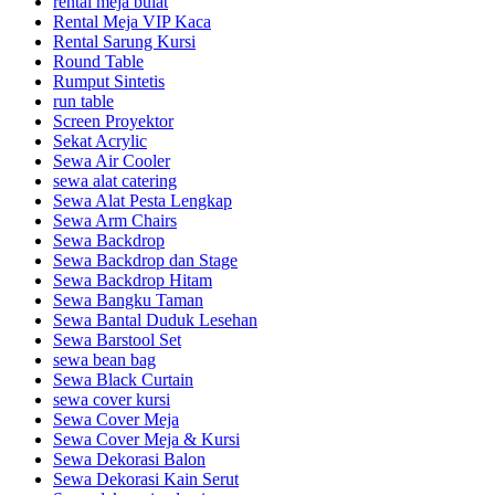
rental meja bulat
Rental Meja VIP Kaca
Rental Sarung Kursi
Round Table
Rumput Sintetis
run table
Screen Proyektor
Sekat Acrylic
Sewa Air Cooler
sewa alat catering
Sewa Alat Pesta Lengkap
Sewa Arm Chairs
Sewa Backdrop
Sewa Backdrop dan Stage
Sewa Backdrop Hitam
Sewa Bangku Taman
Sewa Bantal Duduk Lesehan
Sewa Barstool Set
sewa bean bag
Sewa Black Curtain
sewa cover kursi
Sewa Cover Meja
Sewa Cover Meja & Kursi
Sewa Dekorasi Balon
Sewa Dekorasi Kain Serut