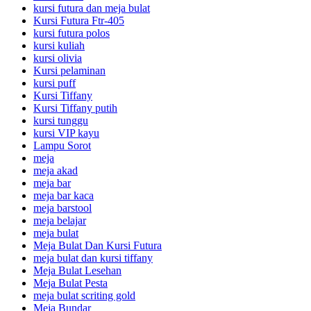
kursi futura dan meja bulat
Kursi Futura Ftr-405
kursi futura polos
kursi kuliah
kursi olivia
Kursi pelaminan
kursi puff
Kursi Tiffany
Kursi Tiffany putih
kursi tunggu
kursi VIP kayu
Lampu Sorot
meja
meja akad
meja bar
meja bar kaca
meja barstool
meja belajar
meja bulat
Meja Bulat Dan Kursi Futura
meja bulat dan kursi tiffany
Meja Bulat Lesehan
Meja Bulat Pesta
meja bulat scriting gold
Meja Bundar