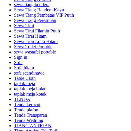
sewa tiang bendera
Sewa Tiang Bendera Kayu
Sewa Tiang Pembatas VIP Putih
Sewa Tiang Peresmian
Sewa Tirai
Sewa Tirai Filamin Putih
Sewa Tirai Hitam
Sewa Tirai Lotto Hitam
Sewa Toilet Portable
sewa wastafel portable
Sign in
Sofa
Sofa hitam
sofa scandinavia
Table Cloth
taplak meja
taplak meja bulat
taplak meja kotak
TENDA
Tenda kerucut
Tenda plafon
Tenda Transparan
Tenda Wedding
TIANG ANTRIAN
Tiang Antrian Tali Tarik