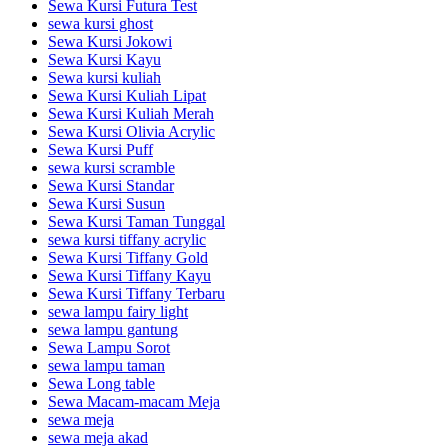
Sewa Kursi Futura Test
sewa kursi ghost
Sewa Kursi Jokowi
Sewa Kursi Kayu
Sewa kursi kuliah
Sewa Kursi Kuliah Lipat
Sewa Kursi Kuliah Merah
Sewa Kursi Olivia Acrylic
Sewa Kursi Puff
sewa kursi scramble
Sewa Kursi Standar
Sewa Kursi Susun
Sewa Kursi Taman Tunggal
sewa kursi tiffany acrylic
Sewa Kursi Tiffany Gold
Sewa Kursi Tiffany Kayu
Sewa Kursi Tiffany Terbaru
sewa lampu fairy light
sewa lampu gantung
Sewa Lampu Sorot
sewa lampu taman
Sewa Long table
Sewa Macam-macam Meja
sewa meja
sewa meja akad