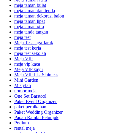
meja taman bulat
meja taman dan tenda
meja taman dekorasi balon
meja taman lipat
meja taman xtra
meja tanda tangan
meja test
Meja Test Jaga Jarak
meja test kerja
meja test sekolah
Meja VIP
meja vip kaca
Meja VIP kayu
Meja VIP List Stainless
Mini Garden
Mistyfan
nomor meja
One Set Barstool
Paket Event Organizer
paket pernikahan
Paket Wedding Organizer
Papan Rambu Petunjuk
Podium
rental meja