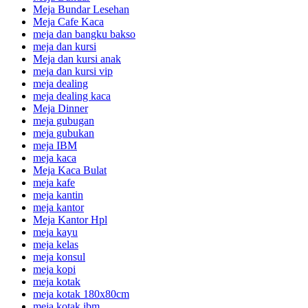
Meja Bundar Lesehan
Meja Cafe Kaca
meja dan bangku bakso
meja dan kursi
Meja dan kursi anak
meja dan kursi vip
meja dealing
meja dealing kaca
Meja Dinner
meja gubugan
meja gubukan
meja IBM
meja kaca
Meja Kaca Bulat
meja kafe
meja kantin
meja kantor
Meja Kantor Hpl
meja kayu
meja kelas
meja konsul
meja kopi
meja kotak
meja kotak 180x80cm
meja kotak ibm