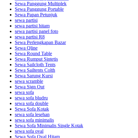
Sewa Panggung Multiplek
Sewa Panggung Portable
Sewa Papan Petunjuk
sewa partisi
sewa partisi hitam
sewa partisi panel foto
sewa partisi R8
Sewa Perlengkapan Bazar
Sewa Qline
Sewa Round Table
Sewa Rumput Sintetis
Sewa Sailcloth Tents
Sewa Sailtents Colth
Sewa Sarung Kursi
sewa scramble
Sewa Sign Out
sewa sofa
sewa sofa bludru
sewa sofa double
Sewa Sofa Kotak
sewa sofa lesehan
sewa sofa minimalis
Sewa Sofa Minimalis Single Kotak
sewa sofa oval
Sewa Sofa Oval Hitam