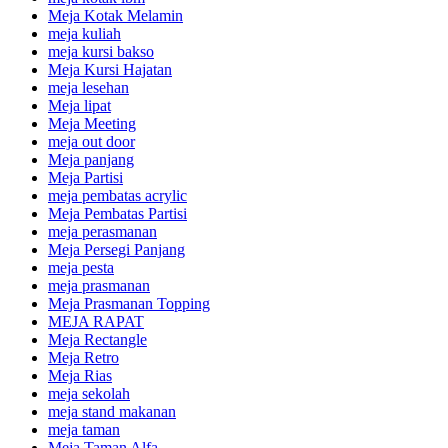
Meja Kotak Melamin
meja kuliah
meja kursi bakso
Meja Kursi Hajatan
meja lesehan
Meja lipat
Meja Meeting
meja out door
Meja panjang
Meja Partisi
meja pembatas acrylic
Meja Pembatas Partisi
meja perasmanan
Meja Persegi Panjang
meja pesta
meja prasmanan
Meja Prasmanan Topping
MEJA RAPAT
Meja Rectangle
Meja Retro
Meja Rias
meja sekolah
meja stand makanan
meja taman
Meja Taman Alfa