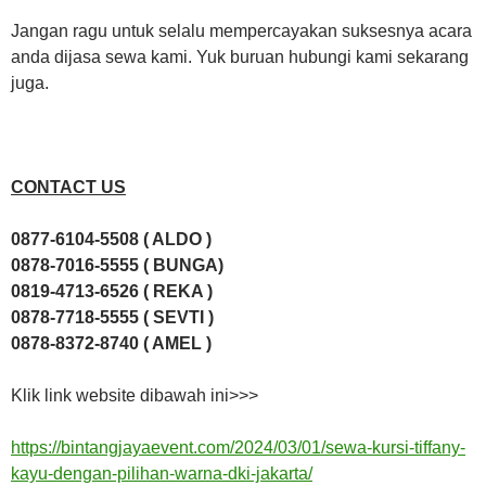
Jangan ragu untuk selalu mempercayakan suksesnya acara
anda dijasa sewa kami. Yuk buruan hubungi kami sekarang
juga.
CONTACT US
0877-6104-5508 ( ALDO )
0878-7016-5555 ( BUNGA)
0819-4713-6526 ( REKA )
0878-7718-5555 ( SEVTI )
0878-8372-8740 ( AMEL )
Klik link website dibawah ini>>>
https://bintangjayaevent.com/2024/03/01/sewa-kursi-tiffany-
kayu-dengan-pilihan-warna-dki-jakarta/