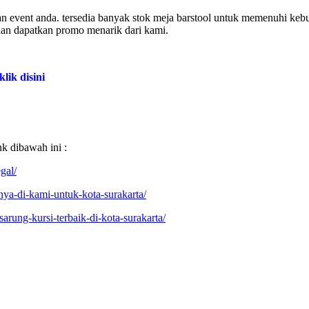
an event anda. tersedia banyak stok meja barstool untuk memenuhi keb
dan dapatkan promo menarik dari kami.
klik disini
nk dibawah ini :
gal/
nya-di-kami-untuk-kota-surakarta/
rung-kursi-terbaik-di-kota-surakarta/