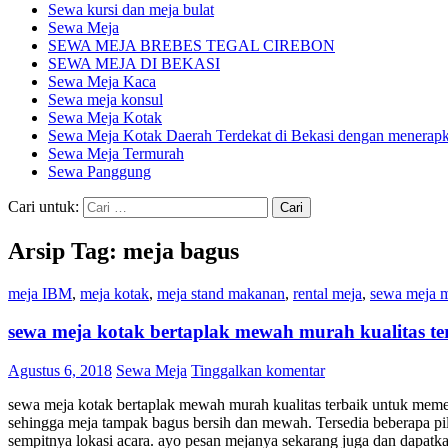
Sewa kursi dan meja bulat
Sewa Meja
SEWA MEJA BREBES TEGAL CIREBON
SEWA MEJA DI BEKASI
Sewa Meja Kaca
Sewa meja konsul
Sewa Meja Kotak
Sewa Meja Kotak Daerah Terdekat di Bekasi dengan menerapka
Sewa Meja Termurah
Sewa Panggung
Cari untuk:
Arsip Tag: meja bagus
meja IBM
,
meja kotak
,
meja stand makanan
,
rental meja
,
sewa meja 
sewa meja kotak bertaplak mewah murah kualitas te
Agustus 6, 2018
Sewa Meja
Tinggalkan komentar
sewa meja kotak bertaplak mewah murah kualitas terbaik untuk memen
sehingga meja tampak bagus bersih dan mewah. Tersedia beberapa pili
sempitnya lokasi acara. ayo pesan mejanya sekarang juga dan dapatk