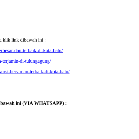
klik link dibawah ini :
rbesar-dan-terbaik-di-kota-batu/
h-terjamin-di-tulungagung/
rsi-bervarian-terbaik-di-kota-batu/
dibawah ini (VIA WHATSAPP) :