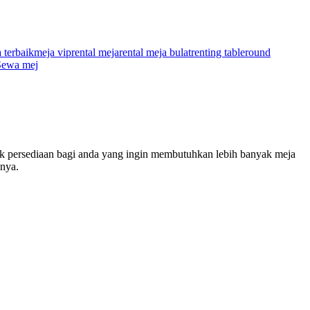
 terbaik
meja vip
rental meja
rental meja bulat
renting table
round
Sewa mej
ak persediaan bagi anda yang ingin membutuhkan lebih banyak meja
nya.