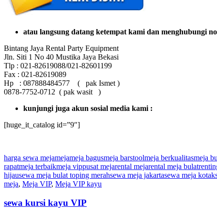
atau langsung datang ketempat kami dan menghubungi no
Bintang Jaya Rental Party Equipment
Jln. Siti 1 No 40 Mustika Jaya Bekasi
Tlp : 021-82619088/021-82601199
Fax : 021-82619089
Hp : 087888484577 ( pak Ismet )
0878-7752-0712 ( pak wasit )
kunjungi juga akun sosial media kami :
[huge_it_catalog id=”9″]
harga sewa meja
meja
meja bagus
meja barstool
meja berkualitas
meja bu
rapat
meja terbaik
meja vip
pusat meja
rental meja
rental meja bulat
rentin
hijau
sewa meja bulat toping merah
sewa meja jakarta
sewa meja kotak
meja
,
Meja VIP
,
Meja VIP kayu
sewa kursi kayu VIP