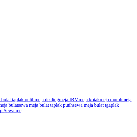
 bulat taplak putih
meja dealing
meja IBM
meja kotak
meja murah
meja
eja bulat
sewa meja bulat taplak putih
sewa meja bulat tgaplak
lp Sewa mej