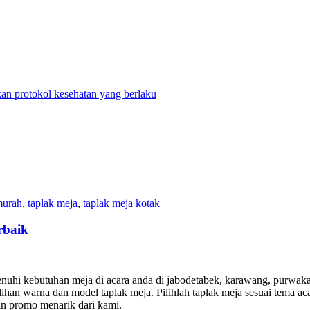
n protokol kesehatan yang berlaku
murah
,
taplak meja
,
taplak meja kotak
rbaik
uhi kebutuhan meja di acara anda di jabodetabek, karawang, purwakar
han warna dan model taplak meja. Pilihlah taplak meja sesuai tema acar
an promo menarik dari kami.