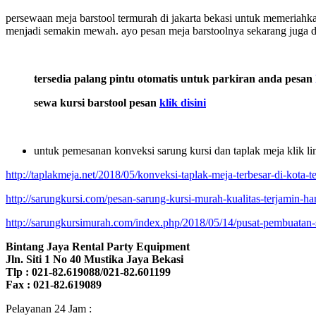
persewaan meja barstool termurah di jakarta bekasi untuk memeriahk
menjadi semakin mewah. ayo pesan meja barstoolnya sekarang juga 
tersedia palang pintu otomatis untuk parkiran anda pesan
sewa kursi barstool pesan
klik disini
untuk pemesanan konveksi sarung kursi dan taplak meja klik li
http://taplakmeja.net/2018/05/konveksi-taplak-meja-terbesar-di-kota-te
http://sarungkursi.com/pesan-sarung-kursi-murah-kualitas-terjamin-ha
http://sarungkursimurah.com/index.php/2018/05/14/pusat-pembuatan-sa
Bintang Jaya Rental Party Equipment
Jln. Siti 1 No 40 Mustika Jaya Bekasi
Tlp : 021-82.619088/021-82.601199
Fax : 021-82.619089
Pelayanan 24 Jam :