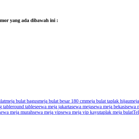
mor yang ada dibawah ini :
lat
meja bulat bagus
meja bulat besar 180 cm
meja bulat taplak hijau
meja
g table
round table
seewa meja jakarta
sewa meja
sewa meja bekasi
sewa m
sewa meja murah
sewa meja vip
sewa meja vip kayu
taplak meja bulat
Te