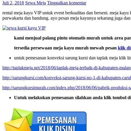
Juli 2, 2018
Sewa Meja
Tinggalkan komentar
rental meja kayu VIP untuk event berkualitas dan berseni. meja kay
purwakarta dan bandung. ayo pesan meja kayunya sekarang juga dan
kami menjual palang pintu otomatis murah untuk area pa
tersedia persewaan meja kayu murah mewah pesan
klik di
untuk pemesanan konveksi sarung kursi dan taplak meja klik li
http://taplakmeja.net/2018/06/taplak-meja-terbaik-di-kabupaten-malan
http://sarungkursi.com/konveksi-sarung-kursi-no-1-di-kabupaten-caru
http://sarungkursimurah.com/index.php/2018/06/06/pabrik-produksi-s
Untuk melakukan pemesanan silahkan anda klik tombol d