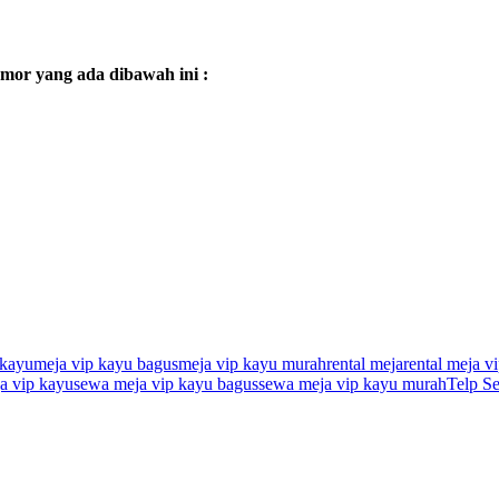
mor yang ada dibawah ini :
 kayu
meja vip kayu bagus
meja vip kayu murah
rental meja
rental meja v
a vip kayu
sewa meja vip kayu bagus
sewa meja vip kayu murah
Telp S