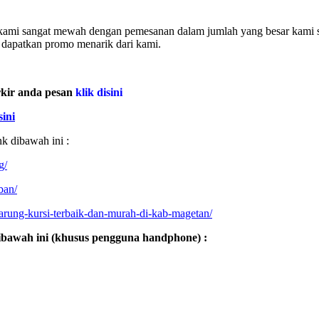
u kami sangat mewah dengan pemesanan dalam jumlah yang besar kami s
 dapatkan promo menarik dari kami.
rkir anda pesan
klik disini
sini
nk dibawah ini :
g/
ban/
arung-kursi-terbaik-dan-murah-di-kab-magetan/
ibawah ini (khusus pengguna handphone) :