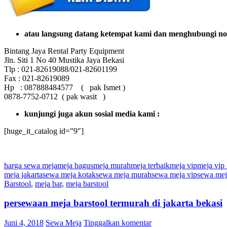
atau langsung datang ketempat kami dan menghubungi no
Bintang Jaya Rental Party Equipment
Jln. Siti 1 No 40 Mustika Jaya Bekasi
Tlp : 021-82619088/021-82601199
Fax : 021-82619089
Hp : 087888484577 ( pak Ismet )
0878-7752-0712 ( pak wasit )
kunjungi juga akun sosial media kami :
[huge_it_catalog id=”9″]
harga sewa meja
meja bagus
meja murah
meja terbaik
meja vip
meja vip
meja jakarta
sewa meja kotak
sewa meja murah
sewa meja vip
sewa mej
Barstool
,
meja bar
,
meja barstool
persewaan meja barstool termurah di jakarta bekasi
Juni 4, 2018
Sewa Meja
Tinggalkan komentar