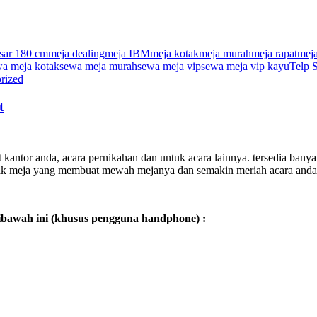
esar 180 cm
meja dealing
meja IBM
meja kotak
meja murah
meja rapat
meja
a meja kotak
sewa meja murah
sewa meja vip
sewa meja vip kayu
Telp 
rized
t
ntor anda, acara pernikahan dan untuk acara lainnya. tersedia bany
ak meja yang membuat mewah mejanya dan semakin meriah acara anda
ibawah ini (khusus pengguna handphone) :