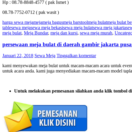
Hp : 08.78-8848-4577 ( pak Ismet )
08.78-7752-0712 ( pak wasit )
harga sewa meja
meja
meja bagus
meja barstool
meja bulat
meja bulat b
table
sewa meja
sewa meja bekasi
sewa meja bulat
sewa meja jakarta
sew
meja bulat
,
Meja Bundar
,
meja dan kursi
,
sewa meja murah
,
Uncatego
persewaan meja bulat di daerah gambir jakarta pusa
Januari 22, 2018
Sewa Meja
Tinggalkan komentar
kami menyewakan meja bulat untuk macam-macam acara untuk event ka
untuk acara anda. kami juga menyediakan macam-macam model tapl
Untuk melakukan pemesanan silahkan anda klik tombol d