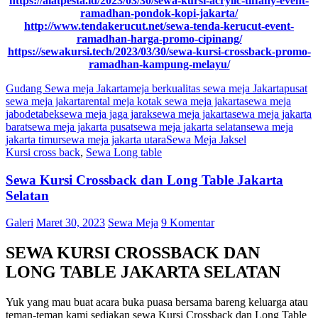
https://alatpesta.id/2023/03/30/sewa-kursi-acrylic-tiffany-event-
ramadhan-pondok-kopi-jakarta/
http://www.tendakerucut.net/sewa-tenda-kerucut-event-
ramadhan-harga-promo-cipinang/
https://sewakursi.tech/2023/03/30/sewa-kursi-crossback-promo-
ramadhan-kampung-melayu/
Gudang Sewa meja Jakarta
meja berkualitas sewa meja Jakarta
pusat
sewa meja jakarta
rental meja kotak sewa meja jakarta
sewa meja
jabodetabek
sewa meja jaga jarak
sewa meja jakarta
sewa meja jakarta
barat
sewa meja jakarta pusat
sewa meja jakarta selatan
sewa meja
jakarta timur
sewa meja jakarta utara
Sewa Meja Jaksel
Kursi cross back
,
Sewa Long table
Sewa Kursi Crossback dan Long Table Jakarta
Selatan
Galeri
Maret 30, 2023
Sewa Meja
9 Komentar
SEWA KURSI CROSSBACK DAN
LONG TABLE JAKARTA SELATAN
Yuk yang mau buat acara buka puasa bersama bareng keluarga atau
teman-teman kami sediakan sewa Kursi Crossback dan Long Table