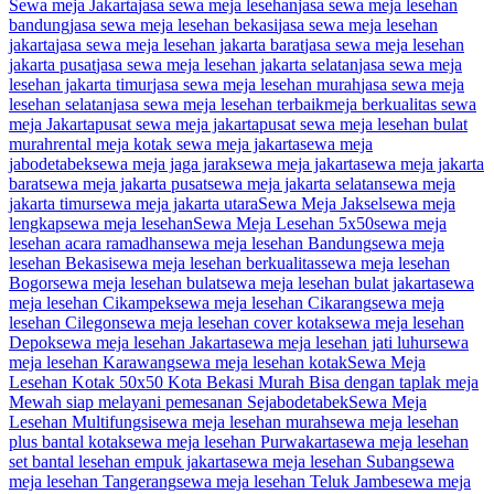
Sewa meja Jakarta
jasa sewa meja lesehan
jasa sewa meja lesehan
bandung
jasa sewa meja lesehan bekasi
jasa sewa meja lesehan
jakarta
jasa sewa meja lesehan jakarta barat
jasa sewa meja lesehan
jakarta pusat
jasa sewa meja lesehan jakarta selatan
jasa sewa meja
lesehan jakarta timur
jasa sewa meja lesehan murah
jasa sewa meja
lesehan selatan
jasa sewa meja lesehan terbaik
meja berkualitas sewa
meja Jakarta
pusat sewa meja jakarta
pusat sewa meja lesehan bulat
murah
rental meja kotak sewa meja jakarta
sewa meja
jabodetabek
sewa meja jaga jarak
sewa meja jakarta
sewa meja jakarta
barat
sewa meja jakarta pusat
sewa meja jakarta selatan
sewa meja
jakarta timur
sewa meja jakarta utara
Sewa Meja Jaksel
sewa meja
lengkap
sewa meja lesehan
Sewa Meja Lesehan 5x50
sewa meja
lesehan acara ramadhan
sewa meja lesehan Bandung
sewa meja
lesehan Bekasi
sewa meja lesehan berkualitas
sewa meja lesehan
Bogor
sewa meja lesehan bulat
sewa meja lesehan bulat jakarta
sewa
meja lesehan Cikampek
sewa meja lesehan Cikarang
sewa meja
lesehan Cilegon
sewa meja lesehan cover kotak
sewa meja lesehan
Depok
sewa meja lesehan Jakarta
sewa meja lesehan jati luhur
sewa
meja lesehan Karawang
sewa meja lesehan kotak
Sewa Meja
Lesehan Kotak 50x50 Kota Bekasi Murah Bisa dengan taplak meja
Mewah siap melayani pemesanan Sejabodetabek
Sewa Meja
Lesehan Multifungsi
sewa meja lesehan murah
sewa meja lesehan
plus bantal kotak
sewa meja lesehan Purwakarta
sewa meja lesehan
set bantal lesehan empuk jakarta
sewa meja lesehan Subang
sewa
meja lesehan Tangerang
sewa meja lesehan Teluk Jambe
sewa meja