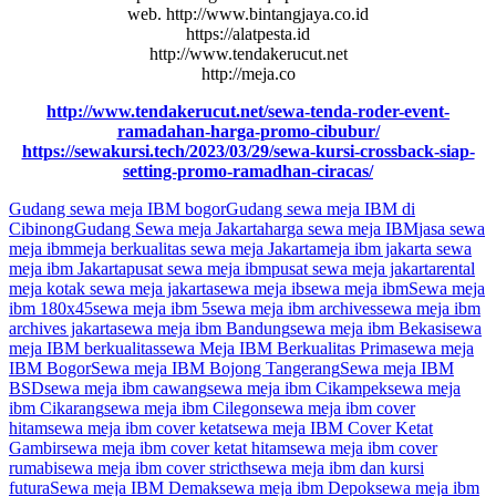
web. http://www.bintangjaya.co.id
https://alatpesta.id
http://www.tendakerucut.net
http://meja.co
http://www.tendakerucut.net/sewa-tenda-roder-event-
ramadahan-harga-promo-cibubur/
https://sewakursi.tech/2023/03/29/sewa-kursi-crossback-siap-
setting-promo-ramadhan-ciracas/
Gudang sewa meja IBM bogor
Gudang sewa meja IBM di
Cibinong
Gudang Sewa meja Jakarta
harga sewa meja IBM
jasa sewa
meja ibm
meja berkualitas sewa meja Jakarta
meja ibm jakarta sewa
meja ibm Jakarta
pusat sewa meja ibm
pusat sewa meja jakarta
rental
meja kotak sewa meja jakarta
sewa meja ib
sewa meja ibm
Sewa meja
ibm 180x45
sewa meja ibm 5
sewa meja ibm archives
sewa meja ibm
archives jakarta
sewa meja ibm Bandung
sewa meja ibm Bekasi
sewa
meja IBM berkualitas
sewa Meja IBM Berkualitas Prima
sewa meja
IBM Bogor
Sewa meja IBM Bojong Tangerang
Sewa meja IBM
BSD
sewa meja ibm cawang
sewa meja ibm Cikampek
sewa meja
ibm Cikarang
sewa meja ibm Cilegon
sewa meja ibm cover
hitam
sewa meja ibm cover ketat
sewa meja IBM Cover Ketat
Gambir
sewa meja ibm cover ketat hitam
sewa meja ibm cover
rumabi
sewa meja ibm cover stricth
sewa meja ibm dan kursi
futura
Sewa meja IBM Demak
sewa meja ibm Depok
sewa meja ibm