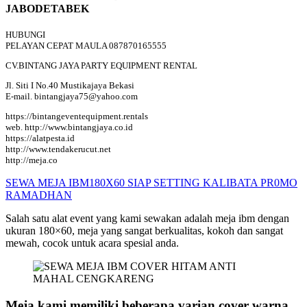
JABODETABEK
HUBUNGI
PELAYAN CEPAT MAULA 087870165555
CV.BINTANG JAYA PARTY EQUIPMENT RENTAL
Jl. Siti I No.40 Mustikajaya Bekasi
E-mail. bintangjaya75@yahoo.com
https://bintangeventequipment.rentals
web. http://www.bintangjaya.co.id
https://alatpesta.id
http://www.tendakerucut.net
http://meja.co
SEWA MEJA IBM180X60 SIAP SETTING KALIBATA PR0MO
RAMADHAN
Salah satu alat event yang kami sewakan adalah meja ibm dengan
ukuran 180×60, meja yang sangat berkualitas, kokoh dan sangat
mewah, cocok untuk acara spesial anda.
Meja kami memiliki beberapa varian cover warna