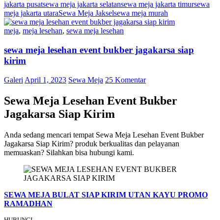
jakarta pusat
sewa meja jakarta selatan
sewa meja jakarta timur
sewa
meja jakarta utara
Sewa Meja Jaksel
sewa meja murah
meja
,
meja lesehan
,
sewa meja lesehan
sewa meja lesehan event bukber jagakarsa siap
kirim
Galeri
April 1, 2023
Sewa Meja
25 Komentar
Sewa Meja Lesehan Event Bukber
Jagakarsa Siap Kirim
Anda sedang mencari tempat Sewa Meja Lesehan Event Bukber
Jagakarsa Siap Kirim? produk berkualitas dan pelayanan
memuaskan? Silahkan bisa hubungi kami.
SEWA MEJA BULAT SIAP KIRIM UTAN KAYU PROMO
RAMADHAN
HUBUNGI