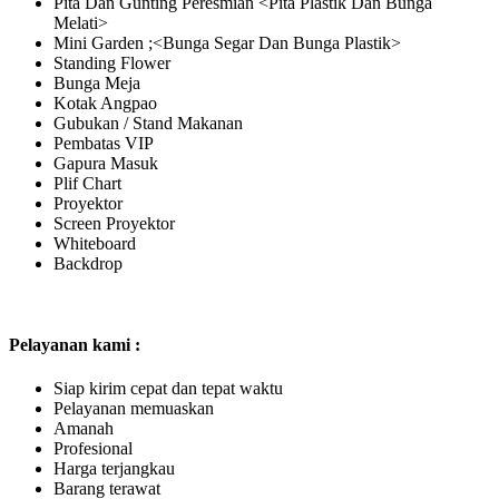
Pita Dan Gunting Peresmian <Pita Plastik Dan Bunga
Melati>
Mini Garden ;<Bunga Segar Dan Bunga Plastik>
Standing Flower
Bunga Meja
Kotak Angpao
Gubukan / Stand Makanan
Pembatas VIP
Gapura Masuk
Plif Chart
Proyektor
Screen Proyektor
Whiteboard
Backdrop
Pelayanan kami :
Siap kirim cepat dan tepat waktu
Pelayanan memuaskan
Amanah
Profesional
Harga terjangkau
Barang terawat