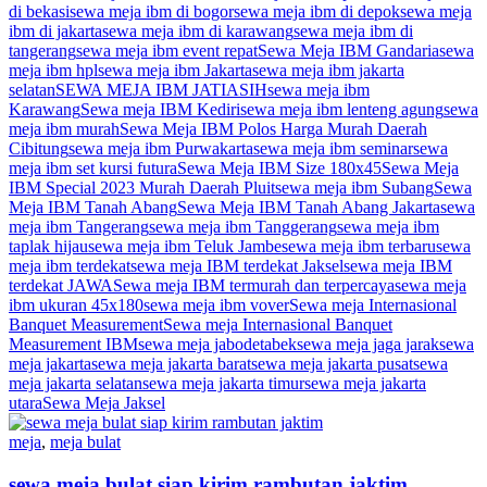
di bekasi
sewa meja ibm di bogor
sewa meja ibm di depok
sewa meja
ibm di jakarta
sewa meja ibm di karawang
sewa meja ibm di
tangerang
sewa meja ibm event repat
Sewa Meja IBM Gandaria
sewa
meja ibm hpl
sewa meja ibm Jakarta
sewa meja ibm jakarta
selatan
SEWA MEJA IBM JATIASIH
sewa meja ibm
Karawang
Sewa meja IBM Kediri
sewa meja ibm lenteng agung
sewa
meja ibm murah
Sewa Meja IBM Polos Harga Murah Daerah
Cibitung
sewa meja ibm Purwakarta
sewa meja ibm seminar
sewa
meja ibm set kursi futura
Sewa Meja IBM Size 180x45
Sewa Meja
IBM Special 2023 Murah Daerah Pluit
sewa meja ibm Subang
Sewa
Meja IBM Tanah Abang
Sewa Meja IBM Tanah Abang Jakarta
sewa
meja ibm Tangerang
sewa meja ibm Tanggerang
sewa meja ibm
taplak hijau
sewa meja ibm Teluk Jambe
sewa meja ibm terbaru
sewa
meja ibm terdekat
sewa meja IBM terdekat Jaksel
sewa meja IBM
terdekat JAWA
Sewa meja IBM termurah dan terpercaya
sewa meja
ibm ukuran 45x180
sewa meja ibm vover
Sewa meja Internasional
Banquet Measurement
Sewa meja Internasional Banquet
Measurement IBM
sewa meja jabodetabek
sewa meja jaga jarak
sewa
meja jakarta
sewa meja jakarta barat
sewa meja jakarta pusat
sewa
meja jakarta selatan
sewa meja jakarta timur
sewa meja jakarta
utara
Sewa Meja Jaksel
meja
,
meja bulat
sewa meja bulat siap kirim rambutan jaktim