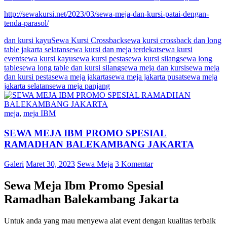
http://sewakursi.net/2023/03/sewa-meja-dan-kursi-patai-dengan-
tenda-parasol/
dan kursi kayu
Sewa Kursi Crossback
sewa kursi crossback dan long
table jakarta selatan
sewa kursi dan meja terdekat
sewa kursi
event
sewa kursi kayu
sewa kursi pesta
sewa kursi silang
sewa long
table
sewa long table dan kursi silang
sewa meja dan kursi
sewa meja
dan kursi pesta
sewa meja jakarta
sewa meja jakarta pusat
sewa meja
jakarta selatan
sewa meja panjang
meja
,
meja IBM
SEWA MEJA IBM PROMO SPESIAL
RAMADHAN BALEKAMBANG JAKARTA
Galeri
Maret 30, 2023
Sewa Meja
3 Komentar
Sewa Meja Ibm Promo Spesial
Ramadhan Balekambang Jakarta
Untuk anda yang mau menyewa alat event dengan kualitas terbaik