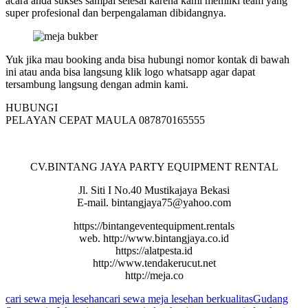
acara anda sukses sampai selesai karena kami memilki team yang
super profesional dan berpengalaman dibidangnya.
Yuk jika mau booking anda bisa hubungi nomor kontak di bawah
ini atau anda bisa langsung klik logo whatsapp agar dapat
tersambung langsung dengan admin kami.
HUBUNGI
PELAYAN CEPAT MAULA 087870165555
CV.BINTANG JAYA PARTY EQUIPMENT RENTAL
Jl. Siti I No.40 Mustikajaya Bekasi
E-mail. bintangjaya75@yahoo.com
https://bintangeventequipment.rentals
web. http://www.bintangjaya.co.id
https://alatpesta.id
http://www.tendakerucut.net
http://meja.co
cari sewa meja lesehan
cari sewa meja lesehan berkualitas
Gudang