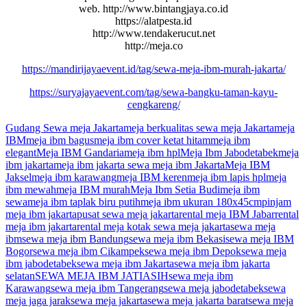
web. http://www.bintangjaya.co.id
https://alatpesta.id
http://www.tendakerucut.net
http://meja.co
https://mandirijayaevent.id/tag/sewa-meja-ibm-murah-jakarta/
https://suryajayaevent.com/tag/sewa-bangku-taman-kayu-
cengkareng/
Gudang Sewa meja Jakarta
meja berkualitas sewa meja Jakarta
meja
IBM
meja ibm bagus
meja ibm cover ketat hitam
meja ibm
elegant
Meja IBM Gandaria
meja ibm hpl
Meja Ibm Jabodetabek
meja
ibm jakarta
meja ibm jakarta sewa meja ibm Jakarta
Meja IBM
Jaksel
meja ibm karawang
meja IBM keren
meja ibm lapis hpl
meja
ibm mewah
meja IBM murah
Meja Ibm Setia Budi
meja ibm
sewa
meja ibm taplak biru putih
meja ibm ukuran 180x45cm
pinjam
meja ibm jakarta
pusat sewa meja jakarta
rental meja IBM Jabar
rental
meja ibm jakarta
rental meja kotak sewa meja jakarta
sewa meja
ibm
sewa meja ibm Bandung
sewa meja ibm Bekasi
sewa meja IBM
Bogor
sewa meja ibm Cikampek
sewa meja ibm Depok
sewa meja
ibm jabodetabek
sewa meja ibm Jakarta
sewa meja ibm jakarta
selatan
SEWA MEJA IBM JATIASIH
sewa meja ibm
Karawang
sewa meja ibm Tangerang
sewa meja jabodetabek
sewa
meja jaga jarak
sewa meja jakarta
sewa meja jakarta barat
sewa meja