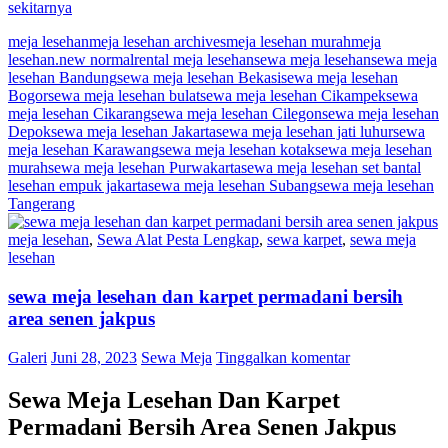
sekitarnya
meja lesehan
meja lesehan archives
meja lesehan murah
meja
lesehan.new normal
rental meja lesehan
sewa meja lesehan
sewa meja
lesehan Bandung
sewa meja lesehan Bekasi
sewa meja lesehan
Bogor
sewa meja lesehan bulat
sewa meja lesehan Cikampek
sewa
meja lesehan Cikarang
sewa meja lesehan Cilegon
sewa meja lesehan
Depok
sewa meja lesehan Jakarta
sewa meja lesehan jati luhur
sewa
meja lesehan Karawang
sewa meja lesehan kotak
sewa meja lesehan
murah
sewa meja lesehan Purwakarta
sewa meja lesehan set bantal
lesehan empuk jakarta
sewa meja lesehan Subang
sewa meja lesehan
Tangerang
meja lesehan
,
Sewa Alat Pesta Lengkap
,
sewa karpet
,
sewa meja
lesehan
sewa meja lesehan dan karpet permadani bersih
area senen jakpus
Galeri
Juni 28, 2023
Sewa Meja
Tinggalkan komentar
Sewa Meja Lesehan Dan Karpet
Permadani Bersih Area Senen Jakpus