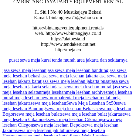
CV.BINTANG JAYA PARTY EQUIPMENT RENTAL
Jl. Siti I No.40 Mustikajaya Bekasi
E-mail. bintangjaya75@yahoo.com
https://bintangeventequipment.rentals
web. http://www.bintangjaya.co.id
https://alatpesta.id
http://www.tendakerucut.net
http://meja.co
pusat
sewa
meja
kursi
tenda
murah
area jakarta
dan sekitarnya
jasa sewa meja lesehan
jasa sewa meja lesehan bandung
jasa sewa
meja lesehan bekasi
jasa sewa meja lesehan jakarta
jasa sewa meja
lesehan jakarta barat
jasa sewa meja lesehan jakarta pusat
jasa sewa
meja lesehan jakarta selatan
jasa sewa meja lesehan murah
jasa sewa
meja lesehan selatan
meja lesehan
meja lesehan archives
meja lesehan
murah
meja lesehan.new normal
rental meja lesehan
rental meja
lesehan jakarta
sewa meja lesehan
Sewa Meja Lesehan 5x50
sewa
meja lesehan Bandung
sewa meja lesehan Bekasi
sewa meja lesehan
Bogor
sewa meja lesehan bulat
sewa meja lesehan bulat jakarta
sewa
meja lesehan Cikampek
sewa meja lesehan Cikarang
sewa meja
lesehan Cilegon
sewa meja lesehan Depok
sewa meja lesehan
Jakarta
sewa meja lesehan jati luhur
sewa meja lesehan
Karawang
sewa meja lesehan kotak
Sewa Meja Lesehan