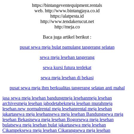
https://bintangeventequipment.rentals
web. http://www.bintangjaya.co.id
https://alatpesta.id
http://www.tendakerucut.net
http://meja.co
Baca juga artikel berikut :
pusat sewa meja bulat pamulang tangerang selatan
sewa meja lesehan tangerang
sewa kursi futura terdekat
sewa meja lesehan di bekasi
pusat sewa meja ibm berkualitas tangerang selatan anti mahal
jasa sewa meja lesehan bandung
meja lesehan
meja lesehan
archives
meja lesehan jabodetabek
meja lesehan murah
meja
lesehan.new normal
rental meja lesehan
rental meja lesehan
jakarta
sewa meja lesehan
sewa meja lesehan Bandung
sewa meja
lesehan Bekasi
sewa meja lesehan Bogor
sewa meja lesehan
bulat
sewa meja lesehan bulat jakarta
sewa meja lesehan
Cikampek
sewa meja lesehan Cikarang
sewa meja lesehan