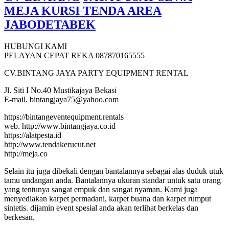
MEJA KURSI TENDA AREA
JABODETABEK
HUBUNGI KAMI
PELAYAN CEPAT REKA 087870165555
CV.BINTANG JAYA PARTY EQUIPMENT RENTAL
Jl. Siti I No.40 Mustikajaya Bekasi
E-mail. bintangjaya75@yahoo.com
https://bintangeventequipment.rentals
web. http://www.bintangjaya.co.id
https://alatpesta.id
http://www.tendakerucut.net
http://meja.co
Selain itu juga dibekali dengan bantalannya sebagai alas duduk utuk
tamu undangan anda. Bantalannya ukuran standar untuk satu orang
yang tentunya sangat empuk dan sangat nyaman. Kami juga
menyediakan karpet permadani, karpet buana dan karpet rumput
sintetis. dijamin event spesial anda akan terlihat berkelas dan
berkesan.