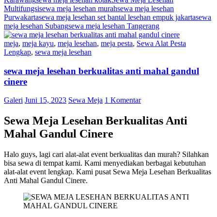
Multifungsi
sewa meja lesehan murah
sewa meja lesehan
Purwakarta
sewa meja lesehan set bantal lesehan empuk jakarta
sewa
meja lesehan Subang
sewa meja lesehan Tangerang
meja
,
meja kayu
,
meja lesehan
,
meja pesta
,
Sewa Alat Pesta
Lengkap
,
sewa meja lesehan
sewa meja lesehan berkualitas anti mahal gandul
cinere
Galeri
Juni 15, 2023
Sewa Meja
1 Komentar
Sewa Meja Lesehan Berkualitas Anti
Mahal Gandul Cinere
Halo guys, lagi cari alat-alat event berkualitas dan murah? Silahkan
bisa sewa di tempat kami. Kami menyediakan berbagai kebutuhan
alat-alat event lengkap. Kami pusat Sewa Meja Lesehan Berkualitas
Anti Mahal Gandul Cinere.