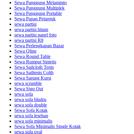
Sewa Panggung Melaminto
Sewa Panggung Multiplek
Sewa Panggung Portable
Sewa Papan Petunjuk
sewa partisi
sewa partisi hitam
sewa partisi panel foto
sewa partisi R8
Sewa Perlengkapan Bazar
Sewa Qline
Sewa Round Table
Sewa Rumput Sintetis
Sewa Sailcloth Tents
Sewa Sailtents Colth
Sewa Sarung Kursi
sewa scramble
Sewa Sign Out
sewa sofa
sewa sofa bludru
sewa sofa double
Sewa Sofa Kotak
sewa sofa lesehan
sewa sofa minimalis
Sewa Sofa Minimalis Single Kotak
sewa sofa oval