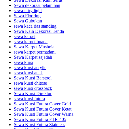
Sewa Dekorasi Kain Serut
Sewa dekorasi pelaminan
sewa fairy light
Sewa Flooring
Sewa Gubukan
sewa kaca rias standing
Sewa Kain Dekorasi Tenda
sewa karpet
sewa karpet buana
Sewa Karpet Mushola
sewa karpet permadani
Sewa Karpet sajadah
sewa kursi
sewa kursi acrylic
sewa kursi anak
Sewa Kursi Barstool
sewa kursi chitose
sewa kursi crossback
Sewa Kursi Direktur
sewa kursi futura
Sewa Kursi Futura Cover Gold
Sewa Kursi Futura Cover Ketat
Sewa Kursi Futura Cover Warna
Sewa Kursi Futura FTR-405
Sewa Kursi Futura Stainless