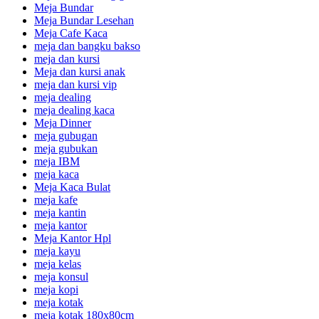
Meja Bundar
Meja Bundar Lesehan
Meja Cafe Kaca
meja dan bangku bakso
meja dan kursi
Meja dan kursi anak
meja dan kursi vip
meja dealing
meja dealing kaca
Meja Dinner
meja gubugan
meja gubukan
meja IBM
meja kaca
Meja Kaca Bulat
meja kafe
meja kantin
meja kantor
Meja Kantor Hpl
meja kayu
meja kelas
meja konsul
meja kopi
meja kotak
meja kotak 180x80cm