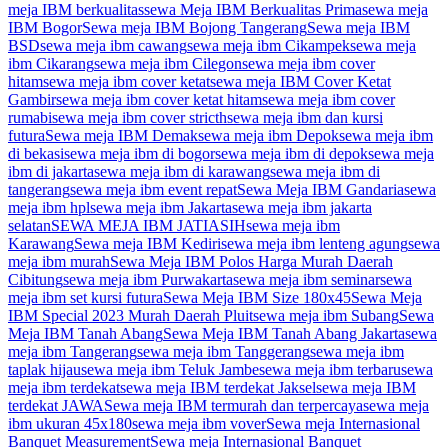
meja IBM berkualitas
sewa Meja IBM Berkualitas Prima
sewa meja
IBM Bogor
Sewa meja IBM Bojong Tangerang
Sewa meja IBM
BSD
sewa meja ibm cawang
sewa meja ibm Cikampek
sewa meja
ibm Cikarang
sewa meja ibm Cilegon
sewa meja ibm cover
hitam
sewa meja ibm cover ketat
sewa meja IBM Cover Ketat
Gambir
sewa meja ibm cover ketat hitam
sewa meja ibm cover
rumabi
sewa meja ibm cover stricth
sewa meja ibm dan kursi
futura
Sewa meja IBM Demak
sewa meja ibm Depok
sewa meja ibm
di bekasi
sewa meja ibm di bogor
sewa meja ibm di depok
sewa meja
ibm di jakarta
sewa meja ibm di karawang
sewa meja ibm di
tangerang
sewa meja ibm event repat
Sewa Meja IBM Gandaria
sewa
meja ibm hpl
sewa meja ibm Jakarta
sewa meja ibm jakarta
selatan
SEWA MEJA IBM JATIASIH
sewa meja ibm
Karawang
Sewa meja IBM Kediri
sewa meja ibm lenteng agung
sewa
meja ibm murah
Sewa Meja IBM Polos Harga Murah Daerah
Cibitung
sewa meja ibm Purwakarta
sewa meja ibm seminar
sewa
meja ibm set kursi futura
Sewa Meja IBM Size 180x45
Sewa Meja
IBM Special 2023 Murah Daerah Pluit
sewa meja ibm Subang
Sewa
Meja IBM Tanah Abang
Sewa Meja IBM Tanah Abang Jakarta
sewa
meja ibm Tangerang
sewa meja ibm Tanggerang
sewa meja ibm
taplak hijau
sewa meja ibm Teluk Jambe
sewa meja ibm terbaru
sewa
meja ibm terdekat
sewa meja IBM terdekat Jaksel
sewa meja IBM
terdekat JAWA
Sewa meja IBM termurah dan terpercaya
sewa meja
ibm ukuran 45x180
sewa meja ibm vover
Sewa meja Internasional
Banquet Measurement
Sewa meja Internasional Banquet