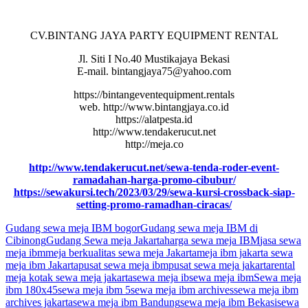
CV.BINTANG JAYA PARTY EQUIPMENT RENTAL
Jl. Siti I No.40 Mustikajaya Bekasi
E-mail. bintangjaya75@yahoo.com
https://bintangeventequipment.rentals
web. http://www.bintangjaya.co.id
https://alatpesta.id
http://www.tendakerucut.net
http://meja.co
http://www.tendakerucut.net/sewa-tenda-roder-event-
ramadahan-harga-promo-cibubur/
https://sewakursi.tech/2023/03/29/sewa-kursi-crossback-siap-
setting-promo-ramadhan-ciracas/
Gudang sewa meja IBM bogor
Gudang sewa meja IBM di
Cibinong
Gudang Sewa meja Jakarta
harga sewa meja IBM
jasa sewa
meja ibm
meja berkualitas sewa meja Jakarta
meja ibm jakarta sewa
meja ibm Jakarta
pusat sewa meja ibm
pusat sewa meja jakarta
rental
meja kotak sewa meja jakarta
sewa meja ib
sewa meja ibm
Sewa meja
ibm 180x45
sewa meja ibm 5
sewa meja ibm archives
sewa meja ibm
archives jakarta
sewa meja ibm Bandung
sewa meja ibm Bekasi
sewa