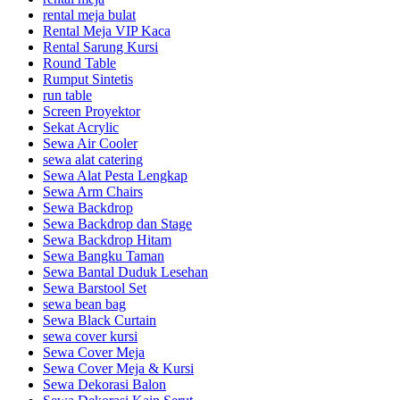
rental meja bulat
Rental Meja VIP Kaca
Rental Sarung Kursi
Round Table
Rumput Sintetis
run table
Screen Proyektor
Sekat Acrylic
Sewa Air Cooler
sewa alat catering
Sewa Alat Pesta Lengkap
Sewa Arm Chairs
Sewa Backdrop
Sewa Backdrop dan Stage
Sewa Backdrop Hitam
Sewa Bangku Taman
Sewa Bantal Duduk Lesehan
Sewa Barstool Set
sewa bean bag
Sewa Black Curtain
sewa cover kursi
Sewa Cover Meja
Sewa Cover Meja & Kursi
Sewa Dekorasi Balon