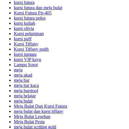
kursi futura
kursi futura dan meja bulat
Kursi Futura Ftr-405
kursi futura polos
kursi kuliah
kursi olivia
Kursi pelaminan
kursi puff
Kursi Tiffany
Kursi Tiffany putih
kursi tunggu
kursi VIP kayu
Lampu Sorot
meja
meja akad
meja bar
meja bar kaca
meja barstool
meja belajar
meja bulat
Meja Bulat Dan Kursi Futura
meja bulat dan kursi tiffany
Meja Bulat Lesehan
Meja Bulat Pesta
meja bulat scriting gold