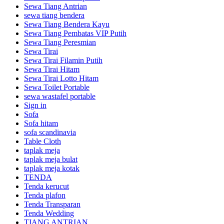
Sewa Tiang Antrian
sewa tiang bendera
Sewa Tiang Bendera Kayu
Sewa Tiang Pembatas VIP Putih
Sewa Tiang Peresmian
Sewa Tirai
Sewa Tirai Filamin Putih
Sewa Tirai Hitam
Sewa Tirai Lotto Hitam
Sewa Toilet Portable
sewa wastafel portable
Sign in
Sofa
Sofa hitam
sofa scandinavia
Table Cloth
taplak meja
taplak meja bulat
taplak meja kotak
TENDA
Tenda kerucut
Tenda plafon
Tenda Transparan
Tenda Wedding
TIANG ANTRIAN