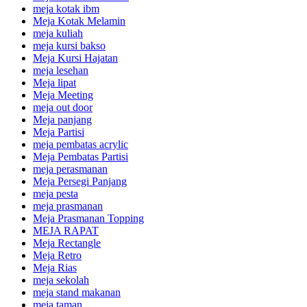
meja kotak ibm
Meja Kotak Melamin
meja kuliah
meja kursi bakso
Meja Kursi Hajatan
meja lesehan
Meja lipat
Meja Meeting
meja out door
Meja panjang
Meja Partisi
meja pembatas acrylic
Meja Pembatas Partisi
meja perasmanan
Meja Persegi Panjang
meja pesta
meja prasmanan
Meja Prasmanan Topping
MEJA RAPAT
Meja Rectangle
Meja Retro
Meja Rias
meja sekolah
meja stand makanan
meja taman