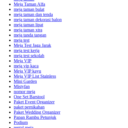
Meja Taman Alfa
meja taman bulat
meja taman dan tenda
meja taman dekorasi balon
meja taman lipat
meja taman xtra
meja tanda tangan
meja test
Meja Test Jaga Jarak
meja test kerja
meja test sekolah
Meja VIP
meja vip kaca
Meja VIP kayu
Meja VIP List Stainless
Mini Garden
Mistyfan
nomor meja
One Set Barstool
Paket Event Organizer
paket pernikahan
Paket Wedding Organizer
Papan Rambu Petunjuk
Podium
rental meja