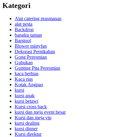
Kategori
Alat catering prasmanan
alat pesta
Backdrop
bangku taman
Barstool
Blower mistyfan
Dekorasi Pernikahan
Gong Peresmian
Gubukan
Gunting Pita Peresmian
kaca berhias
Kaca rias
Kotak Angpao
kursi
kursi anak
kursi betawi
Kursi cross back
kursi dan meja event besar
Kursi dan meja vip
kursi dealing
kursi dinner
Kursi direktur