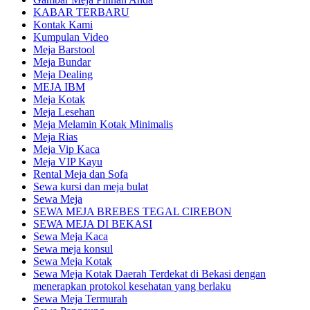
KABAR TERBARU
Kontak Kami
Kumpulan Video
Meja Barstool
Meja Bundar
Meja Dealing
MEJA IBM
Meja Kotak
Meja Lesehan
Meja Melamin Kotak Minimalis
Meja Rias
Meja Vip Kaca
Meja VIP Kayu
Rental Meja dan Sofa
Sewa kursi dan meja bulat
Sewa Meja
SEWA MEJA BREBES TEGAL CIREBON
SEWA MEJA DI BEKASI
Sewa Meja Kaca
Sewa meja konsul
Sewa Meja Kotak
Sewa Meja Kotak Daerah Terdekat di Bekasi dengan
menerapkan protokol kesehatan yang berlaku
Sewa Meja Termurah