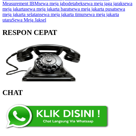
Measurement IBM
sewa meja jabodetabek
sewa meja jaga jarak
sewa
meja jakarta
sewa meja jakarta barat
sewa meja jakarta pusat
sewa
meja jakarta selatan
sewa meja jakarta timur
sewa meja jakarta
utara
Sewa Meja Jaksel
RESPON CEPAT
CHAT