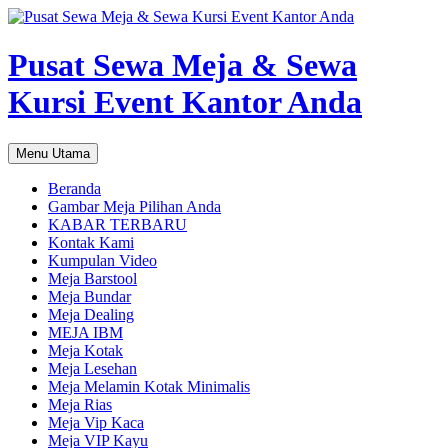
Pusat Sewa Meja & Sewa
Kursi Event Kantor Anda
Cari
Langsung
Menu Utama
ke
isi
Beranda
Gambar Meja Pilihan Anda
KABAR TERBARU
Kontak Kami
Kumpulan Video
Meja Barstool
Meja Bundar
Meja Dealing
MEJA IBM
Meja Kotak
Meja Lesehan
Meja Melamin Kotak Minimalis
Meja Rias
Meja Vip Kaca
Meja VIP Kayu